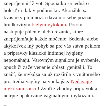
znepríjemniť život. Spočiatku sa jedná o
bolesť či tlak v podbrušku. Akonáhle sa
kvasinky premnožia dávajú o sebe poznať
hrudkovitým
bielym výtokom
. Potom
nastupuje pálenie alebo rezanie, ktoré
znepríjemňuje každé močenie. Sedenie alebo
akýkoľvek iný pohyb sa pre vás stáva peklom
a prípravky klasické intímnej hygieny
nepomáhajú. Varovným signálom je svrbenie,
opuch či začervenanie oblasti genitálií. To
značí, že mykóza sa už rozšírila z vnútorného
prostredia vagíny na vonkajšie.
Nedávajte
mykózam šancu
! Zvoľte vhodný prípravok a
netrpte opakovane vaginálnymi mykózami.