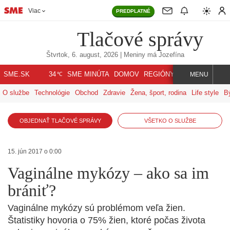
Viac
PREDPLATNÉ
Tlačové správy
Štvrtok, 6. august, 2026
| Meniny má
Jozefína
℃
SME.SK
SME MINÚTA
DOMOV
REGIÓNY
INDEX
SVET
34
MENU
O službe
Technológie
Obchod
Zdravie
Žena, šport, rodina
Life style
B
OBJEDNAŤ TLAČOVÉ SPRÁVY
VŠETKO O SLUŽBE
15. jún 2017 o 0:00
Vaginálne mykózy – ako sa im
brániť?
Vaginálne mykózy sú problémom veľa žien.
Štatistiky hovoria o 75% žien, ktoré počas života