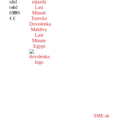
už
už
zájazdy
od
od
Last
699
599
Minute
€
€
Turecko
Dovolenka
Maldivy
Last
Minute
Egypt
SME.sk