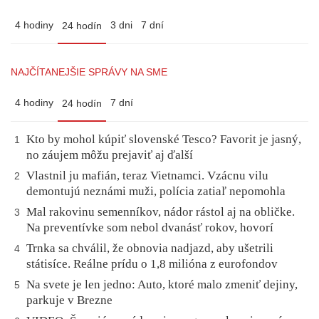
4 hodiny
3 dni
7 dní
24 hodín
NAJČÍTANEJŠIE SPRÁVY NA SME
4 hodiny
7 dní
24 hodín
Kto by mohol kúpiť slovenské Tesco? Favorit je jasný,
1
no záujem môžu prejaviť aj ďalší
Vlastnil ju mafián, teraz Vietnamci. Vzácnu vilu
2
demontujú neznámi muži, polícia zatiaľ nepomohla
Mal rakovinu semenníkov, nádor rástol aj na obličke.
3
Na preventívke som nebol dvanásť rokov, hovorí
Trnka sa chválil, že obnovia nadjazd, aby ušetrili
4
státisíce. Reálne prídu o 1,8 milióna z eurofondov
Na svete je len jedno: Auto, ktoré malo zmeniť dejiny,
5
parkuje v Brezne