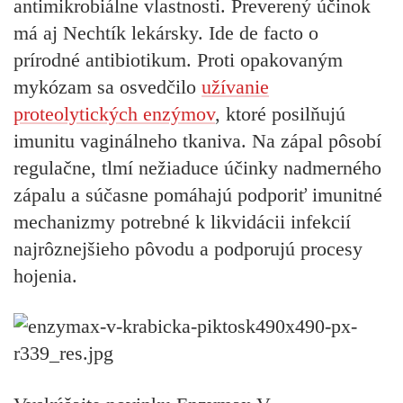
antimikrobiálne vlastnosti. Preverený účinok
má aj Nechtík lekársky. Ide de facto o
prírodné antibiotikum. Proti opakovaným
mykózam sa osvedčilo
užívanie
proteolytických enzýmov
, ktoré posilňujú
imunitu vaginálneho tkaniva. Na zápal pôsobí
regulačne, tlmí nežiaduce účinky nadmerného
zápalu a súčasne pomáhajú podporiť imunitné
mechanizmy potrebné k likvidácii infekcií
najrôznejšieho pôvodu a podporujú procesy
hojenia.