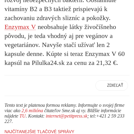
vitamíny B2 a B3 taktiež prispievajú k
zachovaniu zdravých slizníc a pokožky.
Enzymax V
neobsahuje látky živočíšneho
pôvodu, je teda vhodný aj pre vegánov a
vegetariánov. Navyše stačí užívať len 2
kapsule denne. Kúpte si teraz Enzymax V 60
kapsúl na Pilulka24.sk za cenu za 21,32 €.
ZDIEĽAŤ
Tento text je platenou formou reklamy. Informujte o svojej firme
viac ako
2,6 milióna
čitateľov Sme.sk aj vy. Bližšie informácie
nájdete
TU
. Kontakt:
internet@petitpress.sk
; tel:+421 2 59 233
227.
NAJČÍTANEJŠIE TLAČOVÉ SPRÁVY