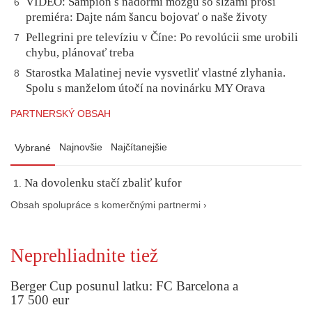
VIDEO: Šampión s nádormi mozgu so slzami prosí
6
premiéra: Dajte nám šancu bojovať o naše životy
Pellegrini pre televíziu v Číne: Po revolúcii sme urobili
7
chybu, plánovať treba
Starostka Malatinej nevie vysvetliť vlastné zlyhania.
8
Spolu s manželom útočí na novinárku MY Orava
PARTNERSKÝ OBSAH
Najnovšie
Najčítanejšie
Vybrané
Na dovolenku stačí zbaliť kufor
Obsah spolupráce s komerčnými partnermi ›
Neprehliadnite tiež
Berger Cup posunul latku: FC Barcelona a
17 500 eur