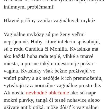
intímnymi problémami!
Hlavné príčiny vzniku vaginálnych mykóz
Vaginálne mykózy sú pre ženy veľmi
nepríjemné. Huby, ktoré infekciu spôsobujú,
sú z rodu Candida či Monilia. Kvasinka má
ako každá huba rada teplé, vlhké a tmavé
miesta, a presne takým miestom je pošva -
vagína. Kvasinky však bežne prežívajú vo
vnútri pošvy a ak nedôjde k ich premnoženiu,
vytvárajú tzv. normálne vaginálne prostredie.
Ak nosíte
nevhodné oblečenie
ako sú napr.
mokré plavky, tangá či tesné nohavice alebo
užívate antibiotiká, môže dôjsť k vaginálnej