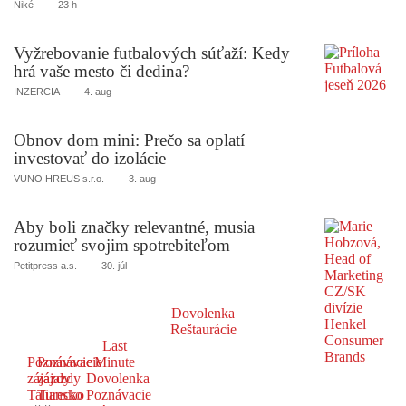
Niké
23 h
Vyžrebovanie futbalových súťaží: Kedy
hrá vaše mesto či dedina?
INZERCIA
4. aug
Obnov dom mini: Prečo sa oplatí
investovať do izolácie
VUNO HREUS s.r.o.
3. aug
Aby boli značky relevantné, musia
rozumieť svojim spotrebiteľom
Petitpress a.s.
30. júl
Dovolenka
Reštaurácie
Last
Poznávacie
Poznávacie
Minute
zájazdy
zájazdy
Dovolenka
Taliansko
Turecko
Poznávacie