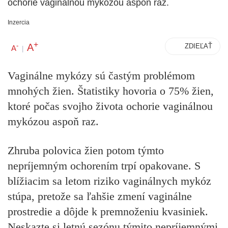
ochorie vaginálnou mykózou aspoň raz.
Inzercia
+
A
-
ZDIEĽAŤ
A
|
Vaginálne mykózy sú častým problémom
mnohých žien. Štatistiky hovoria o 75% žien,
ktoré počas svojho života ochorie vaginálnou
mykózou aspoň raz.
Zhruba polovica žien potom týmto
nepríjemným ochorením trpí opakovane. S
blížiacim sa letom riziko vaginálnych mykóz
stúpa, pretože sa ľahšie zmení vaginálne
prostredie a dôjde k premnoženiu kvasiniek.
Neskazte si letnú sezónu týmito nepríjemnými