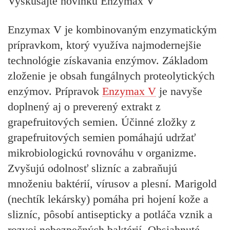
Vyskúšajte novinku Enzymax V
Enzymax V je kombinovaným enzymatickým
prípravkom, ktorý využíva najmodernejšie
technológie získavania enzýmov. Základom
zloženie je obsah fungálnych proteolytických
enzýmov. Prípravok
Enzymax V
je navyše
doplnený aj o preverený extrakt z
grapefruitových semien. Účinné zložky z
grapefruitových semien pomáhajú udržať
mikrobiologickú rovnováhu v organizme.
Zvyšujú odolnosť slizníc a zabraňujú
množeniu baktérií, vírusov a plesní. Marigold
(nechtík lekársky) pomáha pri hojení kože a
slizníc, pôsobí antisepticky a potláča vznik a
rozvoj nebezpečných baktérií. Obsiahnuté