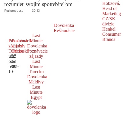
rozumieť svojim spotrebiteľom
Petitpress a.s.
30. júl
Dovolenka
Reštaurácie
Last
Poznávacie
Poznávacie
Minute
zájazdy
zájazdy
Dovolenka
Turecko
Taliansko
Poznávacie
už
už
zájazdy
od
od
Last
599
699
Minute
€
€
Turecko
Dovolenka
Maldivy
Last
Minute
Egypt