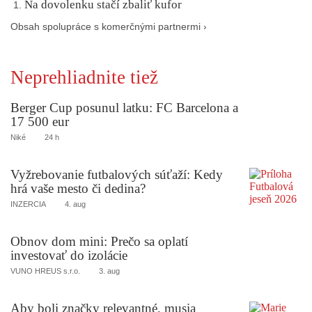
Na dovolenku stačí zbaliť kufor
Obsah spolupráce s komerčnými partnermi ›
Neprehliadnite tiež
Berger Cup posunul latku: FC Barcelona a
17 500 eur
Niké
24 h
Vyžrebovanie futbalových súťaží: Kedy
hrá vaše mesto či dedina?
INZERCIA
4. aug
Obnov dom mini: Prečo sa oplatí
investovať do izolácie
VUNO HREUS s.r.o.
3. aug
Aby boli značky relevantné, musia