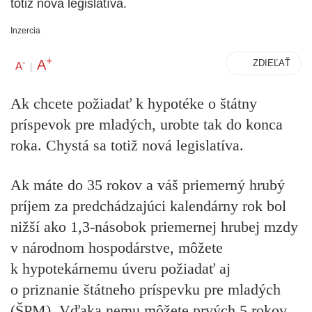
totiž nová legislatíva.
Inzercia
+
A
-
ZDIEĽAŤ
A
|
Ak chcete požiadať k hypotéke o štátny
príspevok pre mladých, urobte tak do konca
roka. Chystá sa totiž nová legislatíva.
Ak máte do 35 rokov a váš priemerný hrubý
príjem za predchádzajúci kalendárny rok bol
nižší ako 1,3-násobok priemernej hrubej mzdy
v národnom hospodárstve, môžete
k hypotekárnemu úveru požiadať aj
o priznanie štátneho príspevku pre mladých
(ŠPM). Vďaka nemu môžete prvých 5 rokov