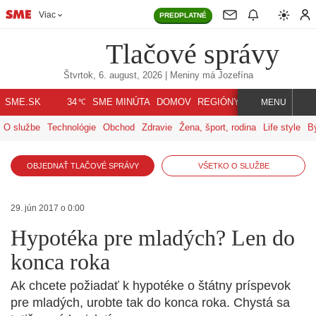
Viac
PREDPLATNÉ
Tlačové správy
Štvrtok, 6. august, 2026
| Meniny má
Jozefína
℃
SME.SK
SME MINÚTA
DOMOV
REGIÓNY
INDEX
SVET
34
MENU
O službe
Technológie
Obchod
Zdravie
Žena, šport, rodina
Life style
B
OBJEDNAŤ TLAČOVÉ SPRÁVY
VŠETKO O SLUŽBE
29. jún 2017 o 0:00
Hypotéka pre mladých? Len do
konca roka
Ak chcete požiadať k hypotéke o štátny príspevok
pre mladých, urobte tak do konca roka. Chystá sa