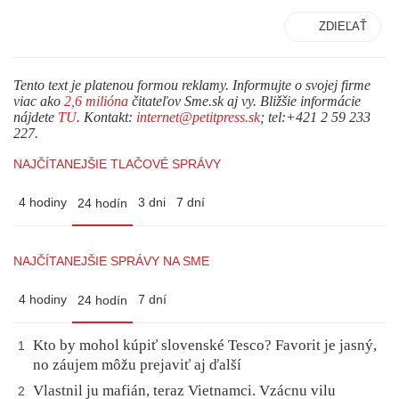
ZDIEĽAŤ
Tento text je platenou formou reklamy. Informujte o svojej firme
viac ako
2,6 milióna
čitateľov Sme.sk aj vy. Bližšie informácie
nájdete
TU
. Kontakt:
internet@petitpress.sk
; tel:+421 2 59 233
227.
NAJČÍTANEJŠIE TLAČOVÉ SPRÁVY
4 hodiny
3 dni
7 dní
24 hodín
NAJČÍTANEJŠIE SPRÁVY NA SME
4 hodiny
7 dní
24 hodín
Kto by mohol kúpiť slovenské Tesco? Favorit je jasný,
1
no záujem môžu prejaviť aj ďalší
Vlastnil ju mafián, teraz Vietnamci. Vzácnu vilu
2