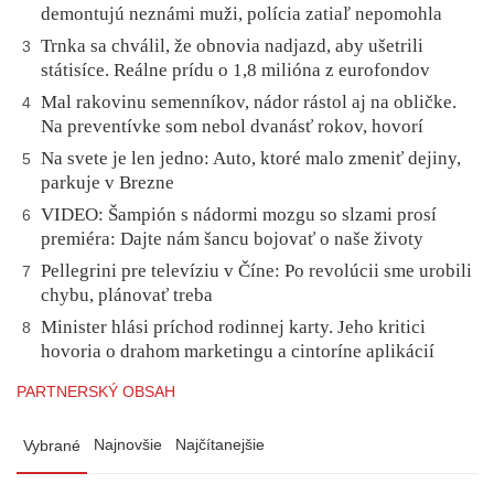
demontujú neznámi muži, polícia zatiaľ nepomohla
Trnka sa chválil, že obnovia nadjazd, aby ušetrili
3
státisíce. Reálne prídu o 1,8 milióna z eurofondov
Mal rakovinu semenníkov, nádor rástol aj na obličke.
4
Na preventívke som nebol dvanásť rokov, hovorí
Na svete je len jedno: Auto, ktoré malo zmeniť dejiny,
5
parkuje v Brezne
VIDEO: Šampión s nádormi mozgu so slzami prosí
6
premiéra: Dajte nám šancu bojovať o naše životy
Pellegrini pre televíziu v Číne: Po revolúcii sme urobili
7
chybu, plánovať treba
Minister hlási príchod rodinnej karty. Jeho kritici
8
hovoria o drahom marketingu a cintoríne aplikácií
PARTNERSKÝ OBSAH
Najnovšie
Najčítanejšie
Vybrané