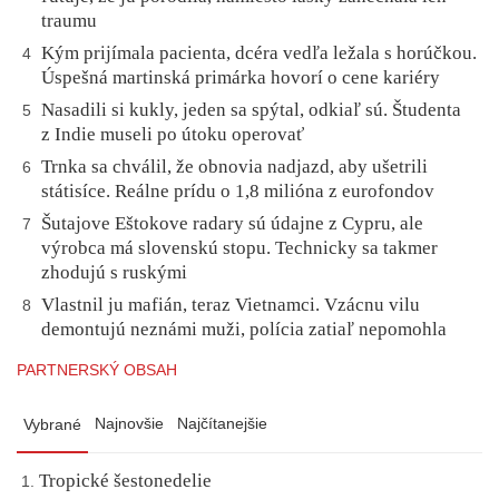
traumu
Kým prijímala pacienta, dcéra vedľa ležala s horúčkou.
4
Úspešná martinská primárka hovorí o cene kariéry
Nasadili si kukly, jeden sa spýtal, odkiaľ sú. Študenta
5
z Indie museli po útoku operovať
Trnka sa chválil, že obnovia nadjazd, aby ušetrili
6
státisíce. Reálne prídu o 1,8 milióna z eurofondov
Šutajove Eštokove radary sú údajne z Cypru, ale
7
výrobca má slovenskú stopu. Technicky sa takmer
zhodujú s ruskými
Vlastnil ju mafián, teraz Vietnamci. Vzácnu vilu
8
demontujú neznámi muži, polícia zatiaľ nepomohla
PARTNERSKÝ OBSAH
Najnovšie
Najčítanejšie
Vybrané
Tropické šestonedelie