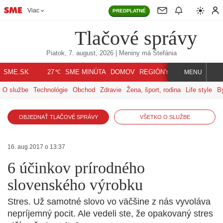
Viac
PREDPLATNÉ
Tlačové správy
Piatok, 7. august, 2026
| Meniny má
Štefánia
℃
SME.SK
SME MINÚTA
DOMOV
REGIÓNY
INDEX
SVET
27
MENU
O službe
Technológie
Obchod
Zdravie
Žena, šport, rodina
Life style
B
OBJEDNAŤ TLAČOVÉ SPRÁVY
VŠETKO O SLUŽBE
16. aug 2017 o 13:37
6 účinkov prírodného
slovenského výrobku
Stres. Už samotné slovo vo väčšine z nás vyvoláva
nepríjemný pocit. Ale vedeli ste, že opakovaný stres