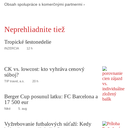
Obsah spolupráce s komerčnými partnermi ›
Neprehliadnite tiež
Tropické šestonedelie
INZERCIA
12 h
CK vs. lowcost: kto vyhráva cenový
súboj?
TIP travel, a.s.
20 h
Berger Cup posunul latku: FC Barcelona a
17 500 eur
Niké
5. aug
Vyžrebovanie futbalových súťaží: Kedy