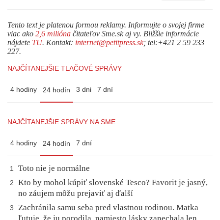
Tento text je platenou formou reklamy. Informujte o svojej firme
viac ako
2,6 milióna
čitateľov Sme.sk aj vy. Bližšie informácie
nájdete
TU
. Kontakt:
internet@petitpress.sk
; tel:+421 2 59 233
227.
NAJČÍTANEJŠIE TLAČOVÉ SPRÁVY
4 hodiny
3 dni
7 dní
24 hodín
NAJČÍTANEJŠIE SPRÁVY NA SME
4 hodiny
7 dní
24 hodín
Toto nie je normálne
1
Kto by mohol kúpiť slovenské Tesco? Favorit je jasný,
2
no záujem môžu prejaviť aj ďalší
Zachránila samu seba pred vlastnou rodinou. Matka
3
ľutuje, že ju porodila, namiesto lásky zanechala len