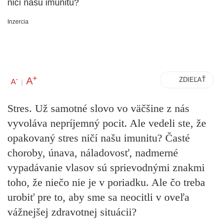
ničí našu imunitu?
Inzercia
+
A
-
ZDIEĽAŤ
A
|
Stres. Už samotné slovo vo väčšine z nás
vyvoláva nepríjemný pocit. Ale vedeli ste, že
opakovaný stres ničí našu imunitu? Časté
choroby, únava, náladovosť, nadmerné
vypadávanie vlasov sú sprievodnými znakmi
toho, že niečo nie je v poriadku. Ale čo treba
urobiť pre to, aby sme sa neocitli v oveľa
vážnejšej zdravotnej situácii?