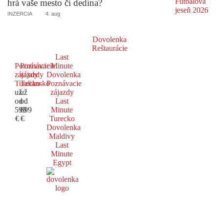
hrá vaše mesto či dedina?
INZERCIA
4. aug
Dovolenka
Reštaurácie
Last
Poznávacie
Poznávacie
Minute
zájazdy
zájazdy
Dovolenka
Turecko
Taliansko
Poznávacie
už
už
zájazdy
od
od
Last
599
699
Minute
€
€
Turecko
Dovolenka
Maldivy
Last
Minute
Egypt