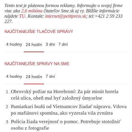
Tento text je platenou formou reklamy. Informujte o svojej firme
viac ako
2,6 milióna
čitateľov Sme.sk aj vy. Bližšie informácie
nájdete
TU
. Kontakt:
internet@petitpress.sk
; tel:+421 2 59 233
227.
NAJČÍTANEJŠIE TLAČOVÉ SPRÁVY
4 hodiny
3 dni
7 dní
24 hodín
NAJČÍTANEJŠIE SPRÁVY NA SME
4 hodiny
7 dní
24 hodín
Obrovský požiar na Horehroní: Za pár minút horela
1
celá ulica, oheň mal byť založený úmyselne
Pamiatkari budú od Vietnamcov žiadať nápravu. Vdova
2
po mafiánovi spomína, ako vyzerala vila zvnútra
Polícia žiada verejnosť o pomoc. Potrebuje stotožniť
3
osobu z fotografie