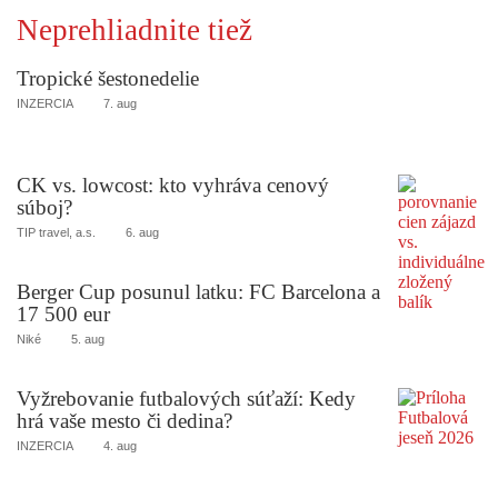
Neprehliadnite tiež
Tropické šestonedelie
INZERCIA
7. aug
CK vs. lowcost: kto vyhráva cenový
súboj?
TIP travel, a.s.
6. aug
Berger Cup posunul latku: FC Barcelona a
17 500 eur
Niké
5. aug
Vyžrebovanie futbalových súťaží: Kedy
hrá vaše mesto či dedina?
INZERCIA
4. aug