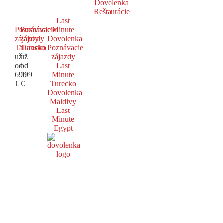
Dovolenka
Reštaurácie
Last
Poznávacie
Poznávacie
Minute
zájazdy
zájazdy
Dovolenka
Taliansko
Turecko
Poznávacie
už
už
zájazdy
od
od
Last
699
599
Minute
€
€
Turecko
Dovolenka
Maldivy
Last
Minute
Egypt