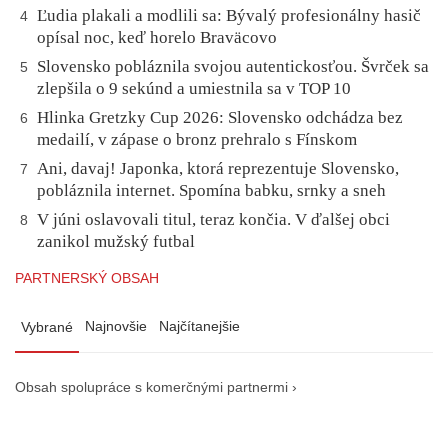
Ľudia plakali a modlili sa: Bývalý profesionálny hasič
4
opísal noc, keď horelo Braväcovo
Slovensko pobláznila svojou autentickosťou. Švrček sa
5
zlepšila o 9 sekúnd a umiestnila sa v TOP 10
Hlinka Gretzky Cup 2026: Slovensko odchádza bez
6
medailí, v zápase o bronz prehralo s Fínskom
Ani, davaj! Japonka, ktorá reprezentuje Slovensko,
7
pobláznila internet. Spomína babku, srnky a sneh
V júni oslavovali titul, teraz končia. V ďalšej obci
8
zanikol mužský futbal
PARTNERSKÝ OBSAH
Najnovšie
Najčítanejšie
Vybrané
Obsah spolupráce s komerčnými partnermi ›