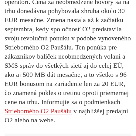
operátori. Cena za neobmedzené hovory sa na
trhu donedávna pohybovala zhruba okolo 30
EUR mesačne. Zmena nastala až k začiatku
septembra, kedy spoločnosť O2 predstavila
svoju revolučnú ponuku v podobe vynoveného
Strieborného O2 Paušálu. Ten ponúka pre
zákazníkov balíček neobmedzených volaní a
SMS správ do všetkých sietí aj do celej EÚ,
ako aj 500 MB dát mesačne, a to všetko s 96
EUR bonusom na zariadenie len za 20 EUR,
čo znamená pokles o tretinu oproti priemernej
cene na trhu. Informujte sa o podmienkach
Strieborného O2 Paušálu
v najbližšej predajni
O2 alebo na webe.