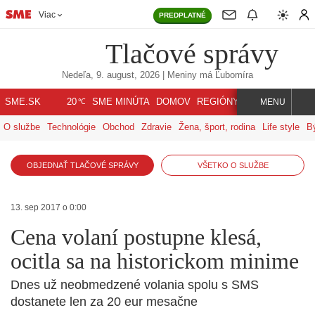
Viac
PREDPLATNÉ
Tlačové správy
Nedeľa, 9. august, 2026
| Meniny má
Ľubomíra
℃
SME.SK
SME MINÚTA
DOMOV
REGIÓNY
INDEX
SVET
20
MENU
O službe
Technológie
Obchod
Zdravie
Žena, šport, rodina
Life style
B
OBJEDNAŤ TLAČOVÉ SPRÁVY
VŠETKO O SLUŽBE
13. sep 2017 o 0:00
Cena volaní postupne klesá,
ocitla sa na historickom minime
Dnes už neobmedzené volania spolu s SMS
dostanete len za 20 eur mesačne