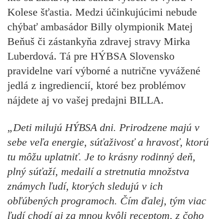
Kolese šťastia. Medzi účinkujúcimi nebude
chýbať ambasádor Billy olympionik Matej
Beňuš či zástankyňa zdravej stravy Mirka
Luberdová. Tá pre HÝBSA Slovensko
pravidelne varí výborné a nutrične vyvážené
jedlá z ingrediencií, ktoré bez problémov
nájdete aj vo vašej predajni BILLA.
„Deti milujú HÝBSA dni.
Prirodzene majú v
sebe veľa energie, súťaživosť a hravosť, ktorú
tu môžu uplatniť. Je to krásny rodinný deň,
plný súťaží, medailí a stretnutia množstva
známych ľudí, ktorých sledujú v ich
obľúbených programoch. Čím ďalej, tým viac
ľudí chodí aj za mnou kvôli receptom, z čoho