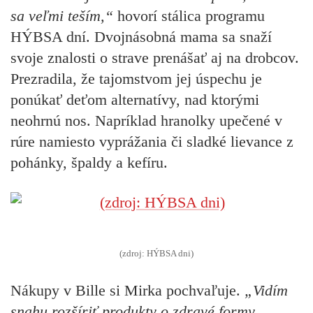
sa veľmi teším,“
hovorí stálica programu
HÝBSA dní. Dvojnásobná mama sa snaží
svoje znalosti o strave prenášať aj na drobcov.
Prezradila, že tajomstvom jej úspechu je
ponúkať deťom alternatívy, nad ktorými
neohrnú nos. Napríklad hranolky upečené v
rúre namiesto vyprážania či sladké lievance z
pohánky, špaldy a kefíru.
(zdroj: HÝBSA dni)
Nákupy v Bille si Mirka pochvaľuje.
„Vidím
snahu rozšíriť produkty o zdravé formy