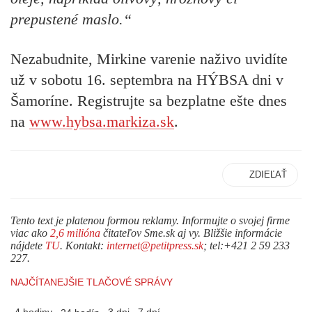
prepustené maslo.“
Nezabudnite, Mirkine varenie naživo uvidíte
už v sobotu 16. septembra na HÝBSA dni v
Šamoríne. Registrujte sa bezplatne ešte dnes
na
www.hybsa.markiza.sk
.
ZDIEĽAŤ
Tento text je platenou formou reklamy. Informujte o svojej firme
viac ako
2,6 milióna
čitateľov Sme.sk aj vy. Bližšie informácie
nájdete
TU
. Kontakt:
internet@petitpress.sk
; tel:+421 2 59 233
227.
NAJČÍTANEJŠIE TLAČOVÉ SPRÁVY