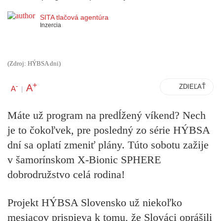
SITA tlačová agentúra
Inzercia
(Zdroj: HÝBSA dni)
+
A
-
ZDIEĽAŤ
A
|
Máte už program na predĺžený víkend? Nech
je to čokoľvek, pre posledný zo série HÝBSA
dní sa oplatí zmeniť plány. Túto sobotu zažije
v šamorínskom X-Bionic SPHERE
dobrodružstvo celá rodina!
Projekt HÝBSA Slovensko
už niekoľko
mesiacov prispieva k tomu, že Slováci oprášili