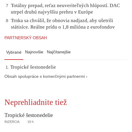
Totálny prepad, reťaz neuveriteľných hlúpostí. DAC
7
utrpel druhú najvyššiu prehru v Európe
Trnka sa chválil, že obnovia nadjazd, aby ušetrili
8
státisíce. Reálne prídu o 1,8 milióna z eurofondov
PARTNERSKÝ OBSAH
Najnovšie
Najčítanejšie
Vybrané
Tropické šestonedelie
Obsah spolupráce s komerčnými partnermi ›
Neprehliadnite tiež
Tropické šestonedelie
INZERCIA
19 h