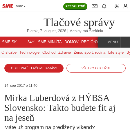
Viac
PREDPLATNÉ
Tlačové správy
Piatok, 7. august, 2026
| Meniny má
Štefánia
℃
SME.SK
SME MINÚTA
DOMOV
REGIÓNY
INDEX
SVET
34
MENU
O službe
Technológie
Obchod
Zdravie
Žena, šport, rodina
Life style
B
OBJEDNAŤ TLAČOVÉ SPRÁVY
VŠETKO O SLUŽBE
14. sep 2017 o 11:40
Mirka Luberdová z HÝBSA
Slovensko: Takto budete fit aj
na jeseň
Máte už program na predĺžený víkend?