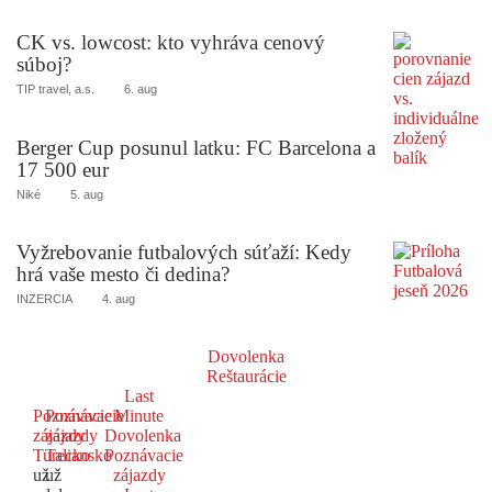
CK vs. lowcost: kto vyhráva cenový
súboj?
TIP travel, a.s.
6. aug
Berger Cup posunul latku: FC Barcelona a
17 500 eur
Niké
5. aug
Vyžrebovanie futbalových súťaží: Kedy
hrá vaše mesto či dedina?
INZERCIA
4. aug
Dovolenka
Reštaurácie
Last
Poznávacie
Poznávacie
Minute
zájazdy
zájazdy
Dovolenka
Turecko
Taliansko
Poznávacie
už
už
zájazdy