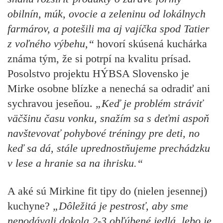
obilnín, múk, ovocie a zeleninu od lokálnych
farmárov, a potešili ma aj vajíčka spod Tatier
z voľného výbehu,“
hovorí skúsená kuchárka
známa tým, že si potrpí na kvalitu prísad.
Posolstvo projektu HÝBSA Slovensko je
Mirke osobne blízke a nenechá sa odradiť ani
sychravou jeseňou.
„Keď je problém stráviť
väčšinu času vonku, snažím sa s deťmi aspoň
navštevovať pohybové tréningy pre deti, no
keď sa dá, stále uprednostňujeme prechádzku
v lese a hranie sa na ihrisku.“
A aké sú Mirkine fit tipy
do (nielen jesennej)
kuchyne?
„Dôležitá je pestrosť, aby sme
nepodávali dokola 2-3 obľúbené jedlá, lebo je