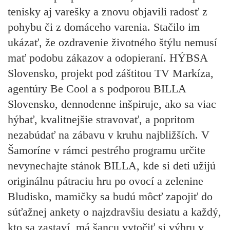
tenisky aj varešky a znovu objavili radosť z
pohybu či z domáceho varenia. Stačilo im
ukázať, že ozdravenie životného štýlu nemusí
mať podobu zákazov a odopieraní. HÝBSA
Slovensko, projekt pod záštitou TV Markíza,
agentúry Be Cool a s podporou BILLA
Slovensko, dennodenne inšpiruje, ako sa viac
hýbať, kvalitnejšie stravovať, a popritom
nezabúdať na zábavu v kruhu najbližších. V
Šamoríne v rámci pestrého programu určite
nevynechajte stánok BILLA, kde si deti užijú
originálnu pátraciu hru po ovocí a zelenine
Bludisko, mamičky sa budú môcť zapojiť do
súťažnej ankety o najzdravšiu desiatu a každý,
kto sa zastaví, má šancu vytočiť si výhru v