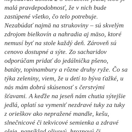
malá pravdepodobnosť, že v nich bude
zastúpené všetko, čo telo potrebuje.
Nezabúdať najmä na strukoviny – sú skvelým
zdrojom bielkovín a nahradia aj mäso, ktoré
nemusí byť na stole každý deň. Zároveň sú
cenovo dostupné a sýte. Zo sacharidov
odporúčam pridať do jedálnička pšeno,
batáty, topinambury a rôzne druhy ryže. Čo sa
týka zeleniny, viem, že u detí to býva ťažké, u
nás mám dobrú skúsenosť s čerstvými
šťavami. A keďže na jeseň nám chutia sýtejšie
jedlá, oplatí sa vymeniť nezdravé tuky za tuky
z orieškov ako nepražené mandle, kešu,
slnečnicové či tekvicové semienka a zdravé
oleje, napríklad olivový, hroznový či