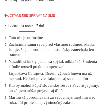
4 hodiny
3 dni
7 dní
24 hodín
NAJČÍTANEJŠIE SPRÁVY NA SME
4 hodiny
7 dní
24 hodín
Toto nie je normálne
1
Zachránila samu seba pred vlastnou rodinou. Matka
2
ľutuje, že ju porodila, namiesto lásky zanechala len
traumu
Nasadili si kukly, jeden sa spýtal, odkiaľ sú. Študenta
3
z Indie museli po útoku operovať
Jarjabková Garajová: Dcérin výbuch hnevu ma už
4
nezraní. Keď mi povie ďakujem, aj sa zahanbím
Kto by mohol kúpiť slovenské Tesco? Favorit je jasný,
5
no záujem môžu prejaviť aj ďalší
Martinská pôrodnica má za sebou najsilnejší mesiac
6
roka. Júl priniesol aj výnimočný zákrok