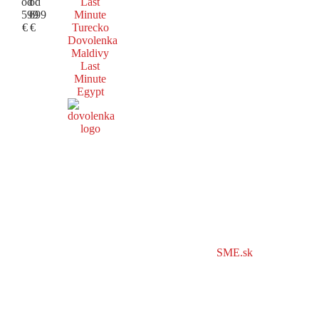
od
od
Last
599
699
Minute
€
€
Turecko
Dovolenka
Maldivy
Last
Minute
Egypt
SME.sk