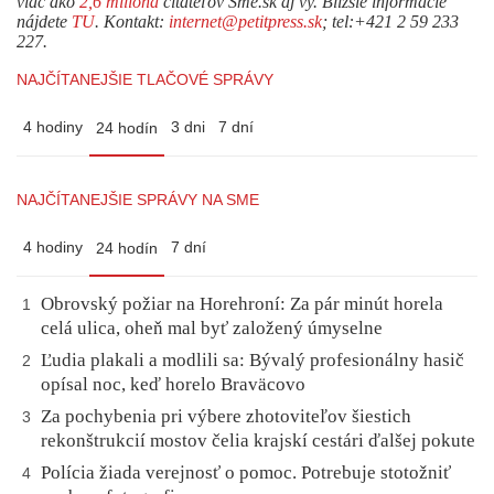
viac ako
2,6 milióna
čitateľov Sme.sk aj vy. Bližšie informácie
nájdete
TU
. Kontakt:
internet@petitpress.sk
; tel:+421 2 59 233
227.
NAJČÍTANEJŠIE TLAČOVÉ SPRÁVY
4 hodiny
3 dni
7 dní
24 hodín
NAJČÍTANEJŠIE SPRÁVY NA SME
4 hodiny
7 dní
24 hodín
Obrovský požiar na Horehroní: Za pár minút horela
1
celá ulica, oheň mal byť založený úmyselne
Ľudia plakali a modlili sa: Bývalý profesionálny hasič
2
opísal noc, keď horelo Braväcovo
Za pochybenia pri výbere zhotoviteľov šiestich
3
rekonštrukcií mostov čelia krajskí cestári ďalšej pokute
Polícia žiada verejnosť o pomoc. Potrebuje stotožniť
4