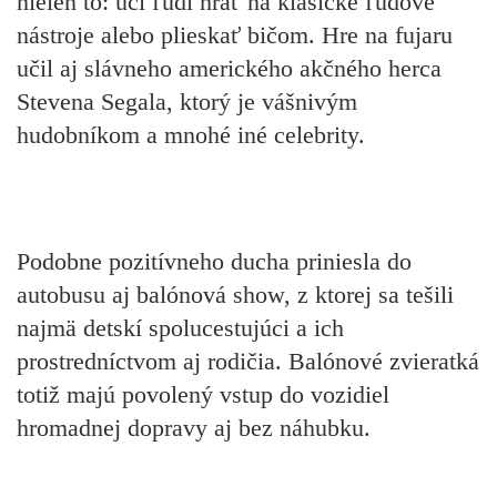
nielen to: učí ľudí hrať na klasické ľudové
nástroje alebo plieskať bičom. Hre na fujaru
učil aj slávneho amerického akčného herca
Stevena Segala, ktorý je vášnivým
hudobníkom a mnohé iné celebrity.
Podobne pozitívneho ducha priniesla do
autobusu aj balónová show, z ktorej sa tešili
najmä detskí spolucestujúci a ich
prostredníctvom aj rodičia. Balónové zvieratká
totiž majú povolený vstup do vozidiel
hromadnej dopravy aj bez náhubku.