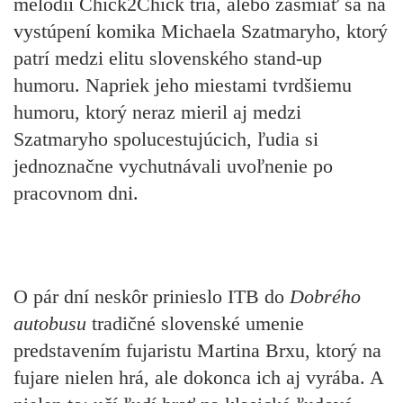
melódií Chick2Chick tria, alebo zasmiať sa na
vystúpení komika Michaela Szatmaryho, ktorý
patrí medzi elitu slovenského stand-up
humoru. Napriek jeho miestami tvrdšiemu
humoru, ktorý neraz mieril aj medzi
Szatmaryho spolucestujúcich, ľudia si
jednoznačne vychutnávali uvoľnenie po
pracovnom dni.
O pár dní neskôr prinieslo ITB do
Dobrého
autobusu
tradičné slovenské umenie
predstavením fujaristu Martina Brxu, ktorý na
fujare nielen hrá, ale dokonca ich aj vyrába. A