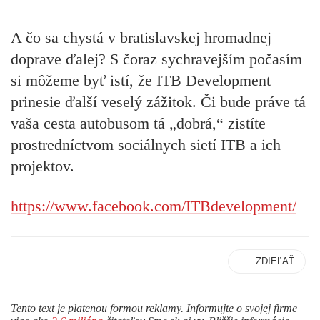
A čo sa chystá v bratislavskej hromadnej
doprave ďalej? S čoraz sychravejším počasím
si môžeme byť istí, že ITB Development
prinesie ďalší veselý zážitok. Či bude práve tá
vaša cesta autobusom tá „dobrá,“ zistíte
prostredníctvom sociálnych sietí ITB a ich
projektov.
https://www.facebook.com/ITBdevelopment/
ZDIEĽAŤ
Tento text je platenou formou reklamy. Informujte o svojej firme