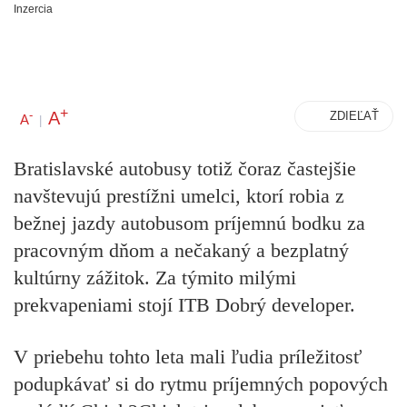
Inzercia
+
A
-
ZDIEĽAŤ
A
|
Bratislavské autobusy totiž čoraz častejšie
navštevujú prestížni umelci, ktorí robia z
bežnej jazdy autobusom príjemnú bodku za
pracovným dňom a nečakaný a bezplatný
kultúrny zážitok. Za týmito milými
prekvapeniami stojí ITB Dobrý developer.
V priebehu tohto leta mali ľudia príležitosť
podupkávať si do rytmu príjemných popových