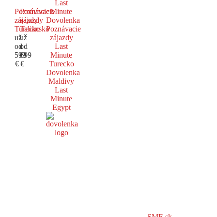
Last
Poznávacie
Poznávacie
Minute
zájazdy
zájazdy
Dovolenka
Turecko
Taliansko
Poznávacie
už
už
zájazdy
od
od
Last
599
699
Minute
€
€
Turecko
Dovolenka
Maldivy
Last
Minute
Egypt
SME.sk