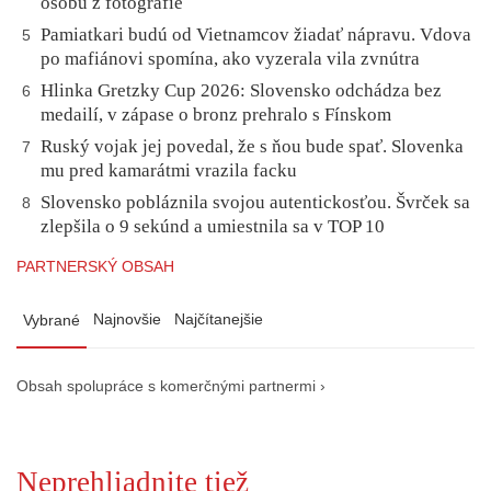
osobu z fotografie
Pamiatkari budú od Vietnamcov žiadať nápravu. Vdova
5
po mafiánovi spomína, ako vyzerala vila zvnútra
Hlinka Gretzky Cup 2026: Slovensko odchádza bez
6
medailí, v zápase o bronz prehralo s Fínskom
Ruský vojak jej povedal, že s ňou bude spať. Slovenka
7
mu pred kamarátmi vrazila facku
Slovensko pobláznila svojou autentickosťou. Švrček sa
8
zlepšila o 9 sekúnd a umiestnila sa v TOP 10
PARTNERSKÝ OBSAH
Najnovšie
Najčítanejšie
Vybrané
Obsah spolupráce s komerčnými partnermi ›
Neprehliadnite tiež