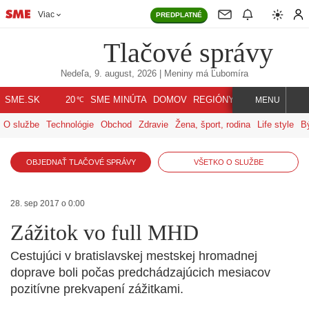
Viac
PREDPLATNÉ
Tlačové správy
Nedeľa, 9. august, 2026
| Meniny má
Ľubomíra
℃
SME.SK
SME MINÚTA
DOMOV
REGIÓNY
INDEX
SVET
20
MENU
O službe
Technológie
Obchod
Zdravie
Žena, šport, rodina
Life style
B
OBJEDNAŤ TLAČOVÉ SPRÁVY
VŠETKO O SLUŽBE
28. sep 2017 o 0:00
Zážitok vo full MHD
Cestujúci v bratislavskej mestskej hromadnej
doprave boli počas predchádzajúcich mesiacov
pozitívne prekvapení zážitkami.