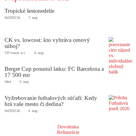
Tropické šestonedelie
INZERCIA
7. aug
CK vs. lowcost: kto vyhráva cenový
súboj?
TIP travel, a.s.
6. aug
Berger Cup posunul latku: FC Barcelona a
17 500 eur
Niké
5. aug
Vyžrebovanie futbalových súťaží: Kedy
hrá vaše mesto či dedina?
INZERCIA
4. aug
Dovolenka
Reštaurácie