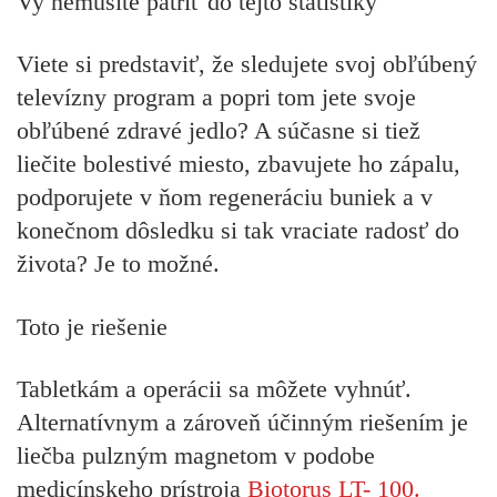
Vy nemusíte patriť do tejto štatistiky
Viete si predstaviť, že sledujete svoj obľúbený
televízny program a popri tom jete svoje
obľúbené zdravé jedlo? A súčasne si tiež
liečite bolestivé miesto, zbavujete ho zápalu,
podporujete v ňom regeneráciu buniek a v
konečnom dôsledku si tak vraciate radosť do
života? Je to možné.
Toto je riešenie
Tabletkám a operácii sa môžete vyhnúť.
Alternatívnym a zároveň účinným riešením je
liečba pulzným magnetom v podobe
medicínskeho prístroja
Biotorus LT- 100.