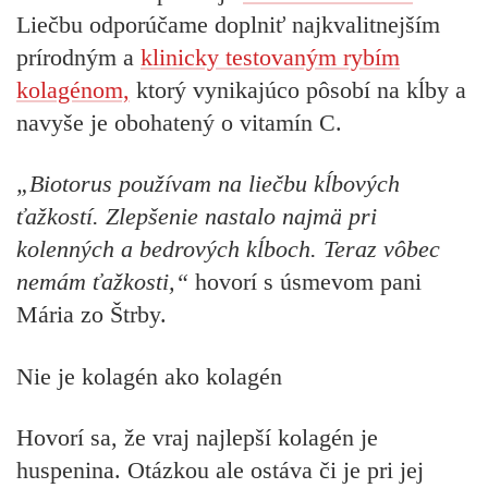
Liečbu odporúčame doplniť najkvalitnejším
prírodným a
klinicky testovaným rybím
kolagénom,
ktorý vynikajúco pôsobí na kĺby a
navyše je obohatený o vitamín C.
„Biotorus používam na liečbu kĺbových
ťažkostí. Zlepšenie nastalo najmä pri
kolenných a bedrových kĺboch. Teraz vôbec
nemám ťažkosti,“
hovorí s úsmevom pani
Mária zo Štrby.
Nie je kolagén ako kolagén
Hovorí sa, že vraj najlepší kolagén je
huspenina. Otázkou ale ostáva či je pri jej