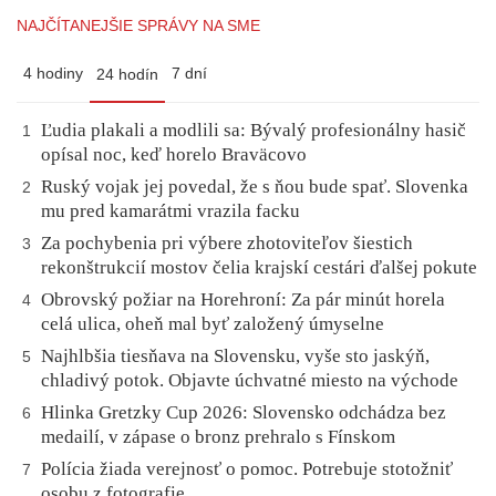
NAJČÍTANEJŠIE SPRÁVY NA SME
4 hodiny
7 dní
24 hodín
Ľudia plakali a modlili sa: Bývalý profesionálny hasič
1
opísal noc, keď horelo Braväcovo
Ruský vojak jej povedal, že s ňou bude spať. Slovenka
2
mu pred kamarátmi vrazila facku
Za pochybenia pri výbere zhotoviteľov šiestich
3
rekonštrukcií mostov čelia krajskí cestári ďalšej pokute
Obrovský požiar na Horehroní: Za pár minút horela
4
celá ulica, oheň mal byť založený úmyselne
Najhlbšia tiesňava na Slovensku, vyše sto jaskýň,
5
chladivý potok. Objavte úchvatné miesto na východe
Hlinka Gretzky Cup 2026: Slovensko odchádza bez
6
medailí, v zápase o bronz prehralo s Fínskom
Polícia žiada verejnosť o pomoc. Potrebuje stotožniť
7
osobu z fotografie