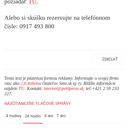
požiadať
TU.
Alebo si skúšku rezervujte na telefónnom
čísle: 0917 493 800
ZDIEĽAŤ
Tento text je platenou formou reklamy. Informujte o svojej firme
viac ako
2,6 milióna
čitateľov Sme.sk aj vy. Bližšie informácie
nájdete
TU
. Kontakt:
internet@petitpress.sk
; tel:+421 2 59 233
227.
NAJČÍTANEJŠIE TLAČOVÉ SPRÁVY
4 hodiny
3 dni
7 dní
24 hodín