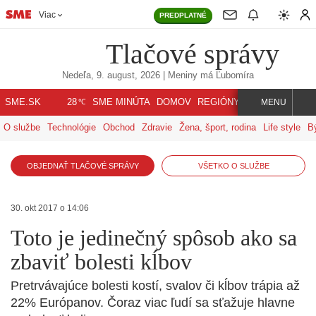
Viac
PREDPLATNÉ
Tlačové správy
Nedeľa, 9. august, 2026
| Meniny má
Ľubomíra
℃
SME.SK
SME MINÚTA
DOMOV
REGIÓNY
INDEX
SVET
28
MENU
O službe
Technológie
Obchod
Zdravie
Žena, šport, rodina
Life style
B
OBJEDNAŤ TLAČOVÉ SPRÁVY
VŠETKO O SLUŽBE
30. okt 2017 o 14:06
Toto je jedinečný spôsob ako sa
zbaviť bolesti kĺbov
Pretrvávajúce bolesti kostí, svalov či kĺbov trápia až
22% Európanov. Čoraz viac ľudí sa sťažuje hlavne