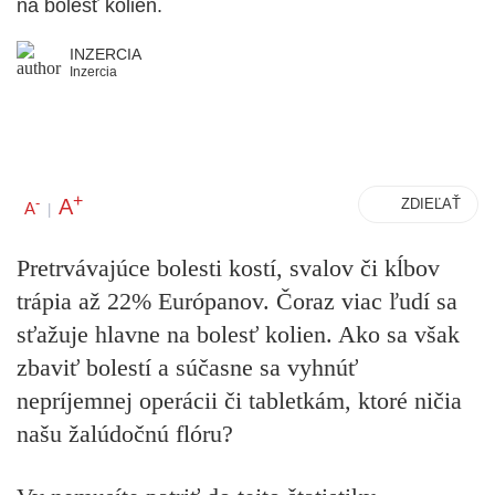
na bolesť kolien.
INZERCIA
Inzercia
+
A
-
ZDIEĽAŤ
A
|
Pretrvávajúce bolesti kostí, svalov či kĺbov
trápia až 22% Európanov. Čoraz viac ľudí sa
sťažuje hlavne na bolesť kolien. Ako sa však
zbaviť bolestí a súčasne sa vyhnúť
nepríjemnej operácii či tabletkám, ktoré ničia
našu žalúdočnú flóru?