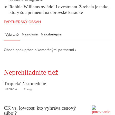
Robbie Williams ovládol Lovestream. Z rebela je tatko,
8
ktorý šou premenil na obrovské karaoke
PARTNERSKÝ OBSAH
Najnovšie
Najčítanejšie
Vybrané
Obsah spolupráce s komerčnými partnermi ›
Neprehliadnite tiež
Tropické šestonedelie
INZERCIA
7. aug
CK vs. lowcost: kto vyhráva cenový
súboj?