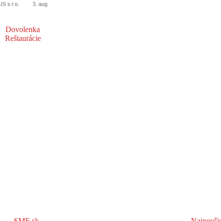
 s.r.o.
3. aug
Dovolenka
Reštaurácie
SME.sk
Najnovši