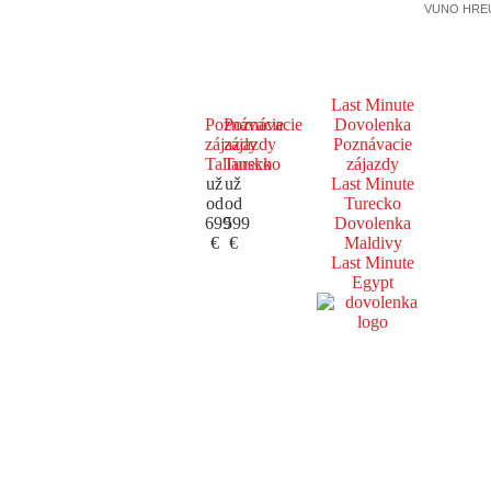
VUNO HREUS
Last Minute
Poznávacie
Poznávacie
Dovolenka
zájazdy
zájazdy
Poznávacie
Taliansko
Turecko
zájazdy
už
už
Last Minute
od
od
Turecko
699
599
Dovolenka
€
€
Maldivy
Last Minute
Egypt