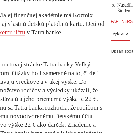
Nasadili
8
.
Študent
alej finančnej akadémie má Kozmix
PARTNERS
 aj vlastnú detskú platobnú kartu. Deti od
kému účtu
v Tatra banke .
Vybrané
Obsah spol
ternetovej stránke Tatra banky Veľký
. Otázky boli zamerané na to, či deti
ávajú vreckové a v akej výške. Do
nožstvo rodičov a výsledky ukázali, že
távajú a jeho priemerná výška je 22 €.
u sa Tatra banka rozhodla, že rodičom s
ému novootvorenému Detskému účtu
vo výške 22 € ako darček. Zriadenie a