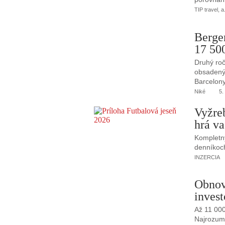
TIP travel, a
Berge
17 50
Druhý roč
obsadený 
Barcelony
Niké
5.
Vyžre
hrá va
Kompletný
denníkoc
INZERCIA
Obnov
invest
Až 11 00
Najrozumne