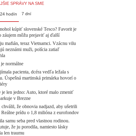
JŠIE SPRÁVY NA SME
7 dní
24 hodín
mohol kúpiť slovenské Tesco? Favorit je
o záujem môžu prejaviť aj ďalší
 ju mafián, teraz Vietnamci. Vzácnu vilu
ú neznámi muži, polícia zatiaľ
hla
 je normálne
ímala pacienta, dcéra vedľa ležala s
u. Úspešná martinská primárka hovorí o
iéry
 je len jedno: Auto, ktoré malo zmeniť
parkuje v Brezne
 chválil, že obnovia nadjazd, aby ušetrili
e. Reálne prídu o 1,8 milióna z eurofondov
la samu seba pred vlastnou rodinou.
tuje, že ju porodila, namiesto lásky
la len traumu