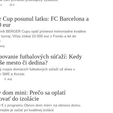
.s.
16 h
r Cup posunul latku: FC Barcelona a
0 eur
ník BERGER Cupu opäť priniesol mimoriadne kvalitne
turnaj. Víťaz získal 10 000 eur z Fondu a let do
.
 aug
bovanie futbalových súťaží: Kedy
še mesto či dedina?
 rozpis domácich futbalových súťaží už dnes v
h SME a Korzár.
4. aug
 dom mini: Prečo sa oplatí
ovať do izolácie
0 € z programu Obnov dom mini+ na obnovu domu.
jšie je začať pri kvalitnej izolácii.