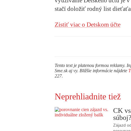
využívanie Detského účtu je v 
stačí doložiť rodný list dieťaťa
Zistiť viac o Detskom účte
Tento text je platenou formou reklamy. In
Sme.sk aj vy. Bližšie informácie nájdete
227.
Neprehliadnite tiež
CK vs
súboj
Zájazd od
porovnani