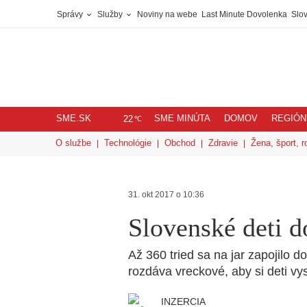
Správy
Služby
Noviny na webe
Last Minute Dovolenka
Slov
SME.SK
SME MINÚTA
DOMOV
REGIÓN
℃
22
O službe
Technológie
Obchod
Zdravie
Žena, šport, r
31. okt 2017 o 10:36
Slovenské deti 
Až 360 tried sa na jar zapojilo 
rozdáva vreckové, aby si deti vy
INZERCIA