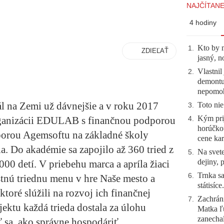
NAJČÍTANE
4 hodiny
Kto by 
1
.
ZDIEĽAŤ
jasný, n
Vlastnil
2
.
demontuj
nepomo
l na Zemi už dávnejšie a v roku 2017
Toto nie
3
.
Kým prij
rganizácii EDULAB s finančnou podporou
4
.
horúčko
porou Agemsoftu na základné školy
cene kar
. Do akadémie sa zapojilo až 360 tried z
Na svete
5
.
dejiny, 
000 detí. V priebehu marca a apríla žiaci
Trnka sa
6
.
tnú triednu menu v hre Naše mesto a
státisíc
toré slúžili na rozvoj ich finančnej
Zachráni
7
.
jektu každá trieda dostala za úlohu
Matka ľu
zanecha
ť sa, ako správne hospodáriť.