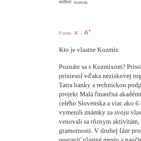
Inzercia
+
A
-
A
Písmo:
|
Kto je vlastne Kozmix
Poznáte sa s Kozmixom? Pristá
priniesol vďaka neziskovej o
Tatra banky a technickou pod
projekt Malá finančná akadémia
celého Slovenska a viac ako 6 
vymenili známky za svoju vlas
venovali sa rôznym aktivitám, k
gramotnosti. V druhej fáze pro
postaviť vlastné mesto a nauči