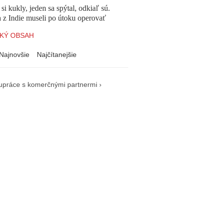
 si kukly, jeden sa spýtal, odkiaľ sú.
a z Indie museli po útoku operovať
KÝ OBSAH
Najnovšie
Najčítanejšie
upráce s komerčnými partnermi ›