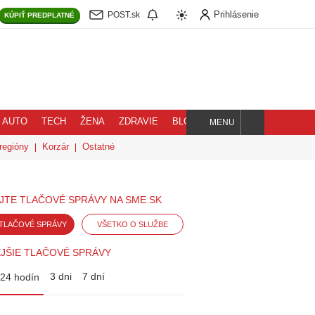
Prihlásenie
POST.sk
KÚPIŤ
PREDPLATNÉ
AUTO
TECH
ŽENA
ZDRAVIE
BLOG
MENU
Hľadaj
regióny
Korzár
Ostatné
JTE TLAČOVÉ SPRÁVY NA SME.SK
TLAČOVÉ SPRÁVY
VŠETKO O SLUŽBE
JŠIE TLAČOVÉ SPRÁVY
3 dni
7 dní
24 hodín