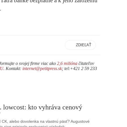
Tatra banke bezplatné a k jeho založeniu
.
ZDIEĽAŤ
formujte o svojej firme viac ako
2,6 milióna
čitateľov
TU
. Kontakt:
internet@petitpress.sk
; tel:+421 2 59 233
. lowcost: kto vyhráva cenový
?
 CK, alebo dovolenka na vlastnú päsť? Augustové
e cien prinieslo prekvapivý výsledok.