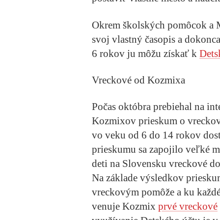
Okrem školských pomôcok a M
svoj vlastný časopis a dokonca
6 rokov ju môžu získať k
Dets
Vreckové od Kozmixa
Počas októbra prebiehal na in
Kozmixov prieskum o vreckovom
vo veku od 6 do 14 rokov dost
prieskumu sa zapojilo veľké m
deti na Slovensku vreckové dos
Na základe výsledkov prieskum
vreckovým pomôže a ku každ
venuje Kozmix
prvé vreckové