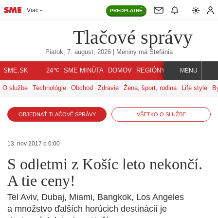
Viac
PREDPLATNÉ
Tlačové správy
Piatok, 7. august, 2026
| Meniny má
Štefánia
℃
SME.SK
SME MINÚTA
DOMOV
REGIÓNY
INDEX
SVET
24
MENU
O službe
Technológie
Obchod
Zdravie
Žena, šport, rodina
Life style
B
OBJEDNAŤ TLAČOVÉ SPRÁVY
VŠETKO O SLUŽBE
13. nov 2017 o 0:00
S odletmi z Košíc leto nekončí.
A tie ceny!
Tel Aviv, Dubaj, Miami, Bangkok, Los Angeles
a množstvo ďalších horúcich destinácií je