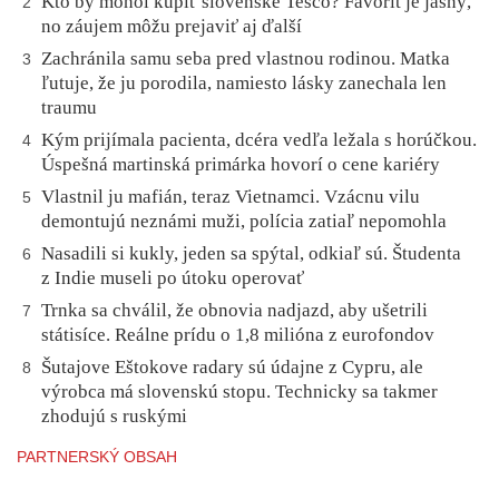
Kto by mohol kúpiť slovenské Tesco? Favorit je jasný,
2
no záujem môžu prejaviť aj ďalší
Zachránila samu seba pred vlastnou rodinou. Matka
3
ľutuje, že ju porodila, namiesto lásky zanechala len
traumu
Kým prijímala pacienta, dcéra vedľa ležala s horúčkou.
4
Úspešná martinská primárka hovorí o cene kariéry
Vlastnil ju mafián, teraz Vietnamci. Vzácnu vilu
5
demontujú neznámi muži, polícia zatiaľ nepomohla
Nasadili si kukly, jeden sa spýtal, odkiaľ sú. Študenta
6
z Indie museli po útoku operovať
Trnka sa chválil, že obnovia nadjazd, aby ušetrili
7
státisíce. Reálne prídu o 1,8 milióna z eurofondov
Šutajove Eštokove radary sú údajne z Cypru, ale
8
výrobca má slovenskú stopu. Technicky sa takmer
zhodujú s ruskými
PARTNERSKÝ OBSAH