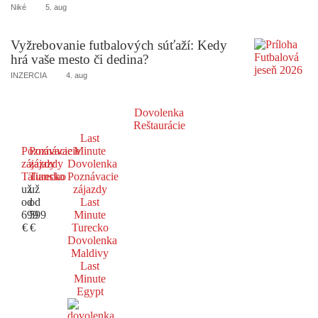
Niké
5. aug
Vyžrebovanie futbalových súťaží: Kedy
hrá vaše mesto či dedina?
INZERCIA
4. aug
Dovolenka
Reštaurácie
Last
Poznávacie
Poznávacie
Minute
zájazdy
zájazdy
Dovolenka
Taliansko
Turecko
Poznávacie
už
už
zájazdy
od
od
Last
699
599
Minute
€
€
Turecko
Dovolenka
Maldivy
Last
Minute
Egypt