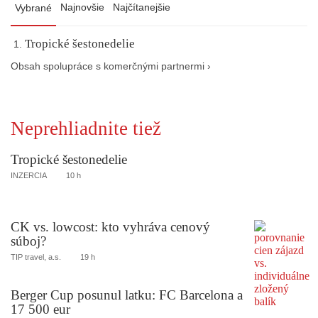
Najnovšie
Najčítanejšie
Vybrané
Tropické šestonedelie
Obsah spolupráce s komerčnými partnermi ›
Neprehliadnite tiež
Tropické šestonedelie
INZERCIA
10 h
CK vs. lowcost: kto vyhráva cenový
súboj?
TIP travel, a.s.
19 h
Berger Cup posunul latku: FC Barcelona a
17 500 eur