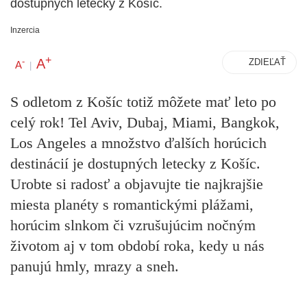
dostupných letecky z Košíc.
Inzercia
+
A
-
ZDIEĽAŤ
A
|
S odletom z Košíc totiž môžete mať leto po
celý rok! Tel Aviv, Dubaj, Miami, Bangkok,
Los Angeles a množstvo ďalších horúcich
destinácií je dostupných letecky z Košíc.
Urobte si radosť a objavujte tie najkrajšie
miesta planéty s romantickými plážami,
horúcim slnkom či vzrušujúcim nočným
životom aj v tom období roka, kedy u nás
panujú hmly, mrazy a sneh.