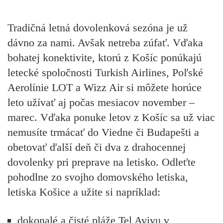
Tradičná letná dovolenková sezóna je už
dávno za nami. Avšak netreba zúfať. Vďaka
bohatej konektivite, ktorú z Košíc ponúkajú
letecké spoločnosti Turkish Airlines, Poľské
Aerolínie LOT a Wizz Air si môžete horúce
leto užívať aj počas mesiacov november –
marec. Vďaka ponuke letov z Košíc sa už viac
nemusíte trmácať do Viedne či Budapešti a
obetovať ďalší deň či dva z drahocennej
dovolenky pri preprave na letisko. Odleťte
pohodlne zo svojho domovského letiska,
letiska Košice a užite si napríklad:
dokonalé a čisté pláže Tel Avivu v