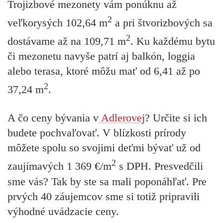
Trojizbové mezonety vám ponúknu až
2
veľkorysých 102,64 m
a pri štvorizbových sa
2
dostávame až na 109,71 m
. Ku každému bytu
či mezonetu navyše patrí aj balkón, loggia
alebo terasa, ktoré môžu mať od 6,41 až po
2
37,24 m
.
A čo ceny bývania v
Adlerovej
? Určite si ich
budete pochvaľovať. V blízkosti prírody
môžete spolu so svojimi deťmi bývať už od
2
zaujímavých 1 369 €/m
s DPH. Presvedčili
sme vás? Tak by ste sa mali poponáhľať. Pre
prvých 40 záujemcov sme si totiž pripravili
výhodné uvádzacie ceny.