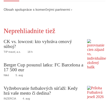
Obsah spolupráce s komerčnými partnermi ›
Neprehliadnite tiež
CK vs. lowcost: kto vyhráva cenový
súboj?
TIP travel, a.s.
18 h
Berger Cup posunul latku: FC Barcelona a
17 500 eur
Niké
5. aug
Vyžrebovanie futbalových súťaží: Kedy
hrá vaše mesto či dedina?
INZERCIA
4. aug