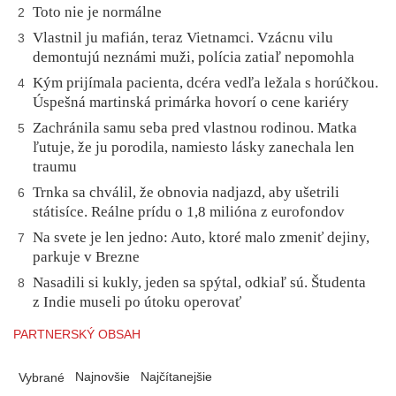
Toto nie je normálne
2
Vlastnil ju mafián, teraz Vietnamci. Vzácnu vilu
3
demontujú neznámi muži, polícia zatiaľ nepomohla
Kým prijímala pacienta, dcéra vedľa ležala s horúčkou.
4
Úspešná martinská primárka hovorí o cene kariéry
Zachránila samu seba pred vlastnou rodinou. Matka
5
ľutuje, že ju porodila, namiesto lásky zanechala len
traumu
Trnka sa chválil, že obnovia nadjazd, aby ušetrili
6
státisíce. Reálne prídu o 1,8 milióna z eurofondov
Na svete je len jedno: Auto, ktoré malo zmeniť dejiny,
7
parkuje v Brezne
Nasadili si kukly, jeden sa spýtal, odkiaľ sú. Študenta
8
z Indie museli po útoku operovať
PARTNERSKÝ OBSAH
Najnovšie
Najčítanejšie
Vybrané