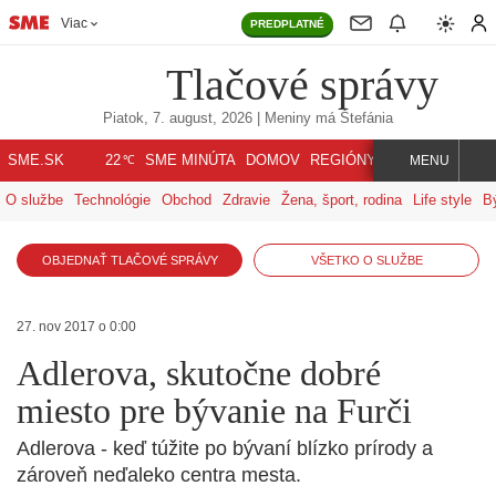
Viac
PREDPLATNÉ
Tlačové správy
Piatok, 7. august, 2026
| Meniny má
Štefánia
℃
SME.SK
SME MINÚTA
DOMOV
REGIÓNY
INDEX
SVET
22
MENU
O službe
Technológie
Obchod
Zdravie
Žena, šport, rodina
Life style
B
OBJEDNAŤ TLAČOVÉ SPRÁVY
VŠETKO O SLUŽBE
27. nov 2017 o 0:00
Adlerova, skutočne dobré
miesto pre bývanie na Furči
Adlerova - keď túžite po bývaní blízko prírody a
zároveň neďaleko centra mesta.