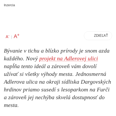
Inzercia
+
A
-
ZDIEĽAŤ
A
|
Bývanie v tichu a blízko prírody je snom azda
každého. Nový
projekt na Adlerovej ulici
napĺňa tento ideál a zároveň vám dovolí
užívať si všetky výhody mesta. Jednosmerná
Adlerova ulica na okraji sídliska Dargovských
hrdinov priamo susedí s lesoparkom na Furči
a zároveň jej nechýba skvelá dostupnosť do
mesta.