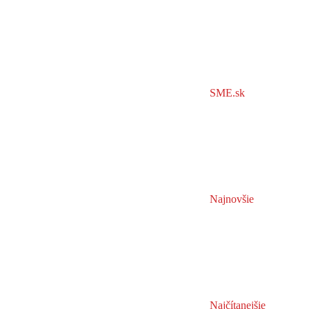
SME.sk
Najnovšie
Najčítanejšie