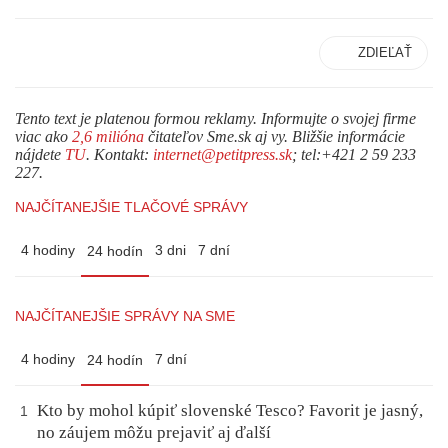
ZDIEĽAŤ
Tento text je platenou formou reklamy. Informujte o svojej firme
viac ako
2,6 milióna
čitateľov Sme.sk aj vy. Bližšie informácie
nájdete
TU
. Kontakt:
internet@petitpress.sk
; tel:+421 2 59 233
227.
NAJČÍTANEJŠIE TLAČOVÉ SPRÁVY
4 hodiny
3 dni
7 dní
24 hodín
NAJČÍTANEJŠIE SPRÁVY NA SME
4 hodiny
7 dní
24 hodín
Kto by mohol kúpiť slovenské Tesco? Favorit je jasný,
1
no záujem môžu prejaviť aj ďalší