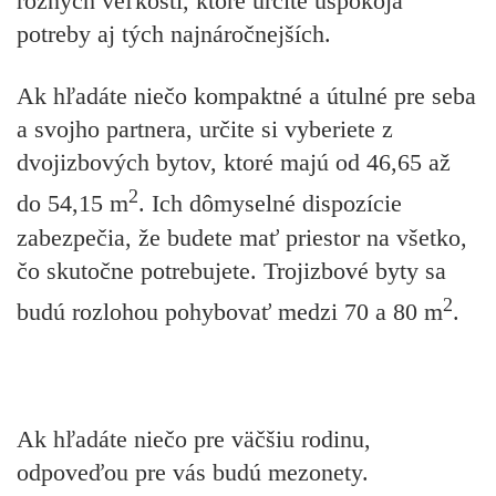
rôznych veľkostí, ktoré určite uspokoja
potreby aj tých najnáročnejších.
Ak hľadáte niečo kompaktné a útulné pre seba
a svojho partnera, určite si vyberiete z
dvojizbových bytov, ktoré majú od 46,65 až
2
do 54,15 m
. Ich dômyselné dispozície
zabezpečia, že budete mať priestor na všetko,
čo skutočne potrebujete. Trojizbové byty sa
2
budú rozlohou pohybovať medzi 70 a 80 m
.
Ak hľadáte niečo pre väčšiu rodinu,
odpoveďou pre vás budú mezonety.