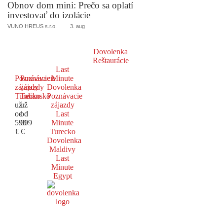
Obnov dom mini: Prečo sa oplatí
investovať do izolácie
VUNO HREUS s.r.o.
3. aug
Dovolenka
Reštaurácie
Last
Poznávacie
Poznávacie
Minute
zájazdy
zájazdy
Dovolenka
Turecko
Taliansko
Poznávacie
už
už
zájazdy
od
od
Last
599
699
Minute
€
€
Turecko
Dovolenka
Maldivy
Last
Minute
Egypt