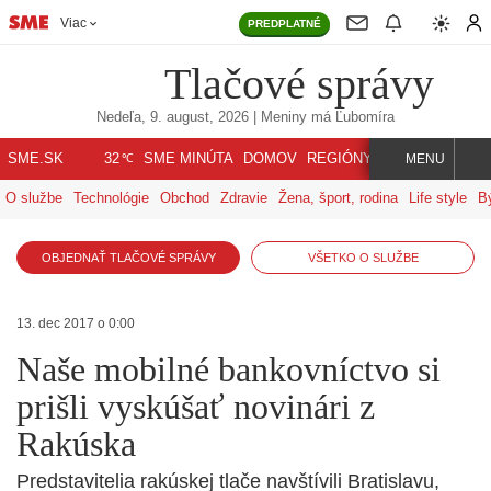
Viac
PREDPLATNÉ
Tlačové správy
Nedeľa, 9. august, 2026
| Meniny má
Ľubomíra
℃
SME.SK
SME MINÚTA
DOMOV
REGIÓNY
INDEX
SVET
32
MENU
O službe
Technológie
Obchod
Zdravie
Žena, šport, rodina
Life style
B
OBJEDNAŤ TLAČOVÉ SPRÁVY
VŠETKO O SLUŽBE
13. dec 2017 o 0:00
Naše mobilné bankovníctvo si
prišli vyskúšať novinári z
Rakúska
Predstavitelia rakúskej tlače navštívili Bratislavu,