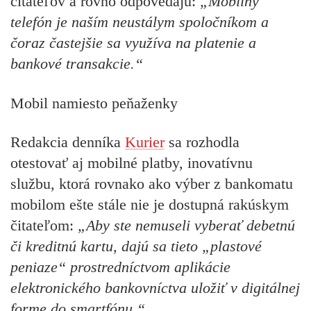
čitateľov a rovno odpovedajú:
„
Mobilný
telefón je naším neustálym spoločníkom a
čoraz častejšie sa využíva na platenie a
bankové transakcie.“
Mobil namiesto peňaženky
Redakcia denníka
Kurier
sa rozhodla
otestovať aj mobilné platby, inovatívnu
službu, ktorá rovnako ako výber z bankomatu
mobilom ešte stále nie je dostupná rakúskym
čitateľom:
„Aby ste nemuseli vyberať debetnú
či kreditnú kartu, dajú sa tieto „plastové
peniaze“ prostredníctvom aplikácie
elektronického bankovníctva uložiť v digitálnej
forme do smartfónu.“