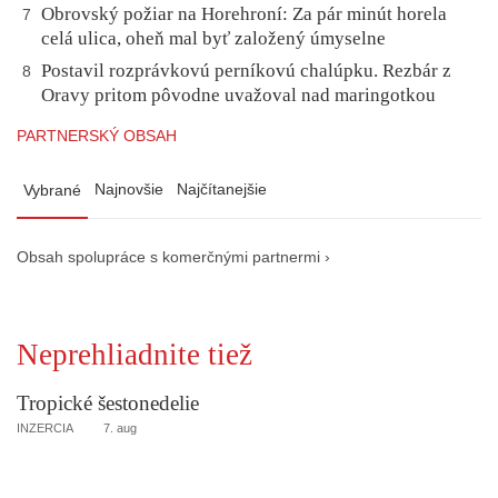
Obrovský požiar na Horehroní: Za pár minút horela
7
celá ulica, oheň mal byť založený úmyselne
Postavil rozprávkovú perníkovú chalúpku. Rezbár z
8
Oravy pritom pôvodne uvažoval nad maringotkou
PARTNERSKÝ OBSAH
Najnovšie
Najčítanejšie
Vybrané
Obsah spolupráce s komerčnými partnermi ›
Neprehliadnite tiež
Tropické šestonedelie
INZERCIA
7. aug