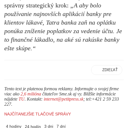
správny strategický krok:
„
A aby bolo
používanie najnovších aplikácií banky pre
klientov lákavé, Tatra banka zaň na oplátku
ponúka zníženie poplatkov za vedenie účtu. Je
to finančné lákadlo, na aké sú rakúske banky
ešte skúpe.“
ZDIEĽAŤ
Tento text je platenou formou reklamy. Informujte o svojej firme
viac ako
2,6 milióna
čitateľov Sme.sk aj vy. Bližšie informácie
nájdete
TU
. Kontakt:
internet@petitpress.sk
; tel:+421 2 59 233
227.
NAJČÍTANEJŠIE TLAČOVÉ SPRÁVY
4 hodiny
3 dni
7 dní
24 hodín