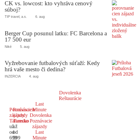
CK vs. lowcost: kto vyhráva cenový
súboj?
TIP travel, a.s.
6. aug
Berger Cup posunul latku: FC Barcelona a
17 500 eur
Niké
5. aug
Vyžrebovanie futbalových súťaží: Kedy
hrá vaše mesto či dedina?
INZERCIA
4. aug
Dovolenka
Reštaurácie
Last
Poznávacie
Poznávacie
Minute
zájazdy
zájazdy
Dovolenka
Taliansko
Turecko
Poznávacie
už
už
zájazdy
od
od
Last
699
599
Minute