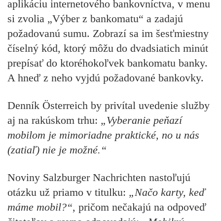
aplikáciu internetového bankovníctva, v menu
si zvolia „Výber z bankomatu“ a zadajú
požadovanú sumu. Zobrazí sa im šesťmiestny
číselný kód, ktorý môžu do dvadsiatich minút
prepísať do ktoréhokoľvek bankomatu banky.
A hneď z neho vyjdú požadované bankovky.
Denník
Österreich
by privítal uvedenie služby
aj na rakúskom trhu:
„
Vyberanie peňazí
mobilom je mimoriadne praktické, no u nás
(zatiaľ) nie je možné.“
Noviny
Salzburger Nachrichten
nastoľujú
otázku už priamo v titulku:
„Načo karty, keď
máme mobil?“
, pričom nečakajú na odpoveď