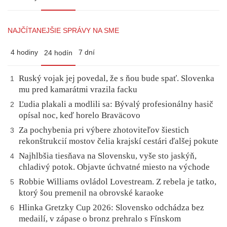
NAJČÍTANEJŠIE SPRÁVY NA SME
4 hodiny
7 dní
24 hodín
Ruský vojak jej povedal, že s ňou bude spať. Slovenka
1
mu pred kamarátmi vrazila facku
Ľudia plakali a modlili sa: Bývalý profesionálny hasič
2
opísal noc, keď horelo Braväcovo
Za pochybenia pri výbere zhotoviteľov šiestich
3
rekonštrukcií mostov čelia krajskí cestári ďalšej pokute
Najhlbšia tiesňava na Slovensku, vyše sto jaskýň,
4
chladivý potok. Objavte úchvatné miesto na východe
Robbie Williams ovládol Lovestream. Z rebela je tatko,
5
ktorý šou premenil na obrovské karaoke
Hlinka Gretzky Cup 2026: Slovensko odchádza bez
6
medailí, v zápase o bronz prehralo s Fínskom