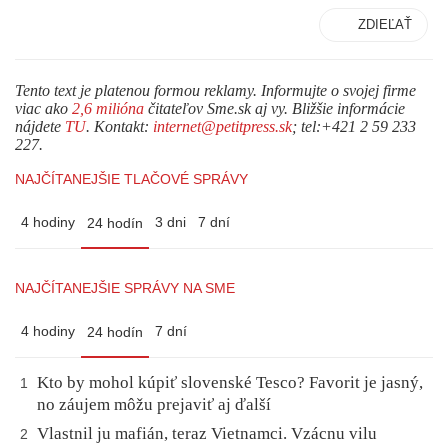
ZDIEĽAŤ
Tento text je platenou formou reklamy. Informujte o svojej firme
viac ako
2,6 milióna
čitateľov Sme.sk aj vy. Bližšie informácie
nájdete
TU
. Kontakt:
internet@petitpress.sk
; tel:+421 2 59 233
227.
NAJČÍTANEJŠIE TLAČOVÉ SPRÁVY
4 hodiny
3 dni
7 dní
24 hodín
NAJČÍTANEJŠIE SPRÁVY NA SME
4 hodiny
7 dní
24 hodín
Kto by mohol kúpiť slovenské Tesco? Favorit je jasný,
1
no záujem môžu prejaviť aj ďalší
Vlastnil ju mafián, teraz Vietnamci. Vzácnu vilu
2