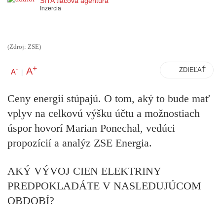
SITA tlačová agentúra
Inzercia
(Zdroj: ZSE)
+
A
-
ZDIEĽAŤ
A
|
Ceny energií stúpajú. O tom, aký to bude mať
vplyv na celkovú výšku účtu a možnostiach
úspor hovorí Marian Ponechal, vedúci
propozícií a analýz ZSE Energia.
AKÝ VÝVOJ CIEN ELEKTRINY
PREDPOKLADÁTE V NASLEDUJÚCOM
OBDOBÍ?