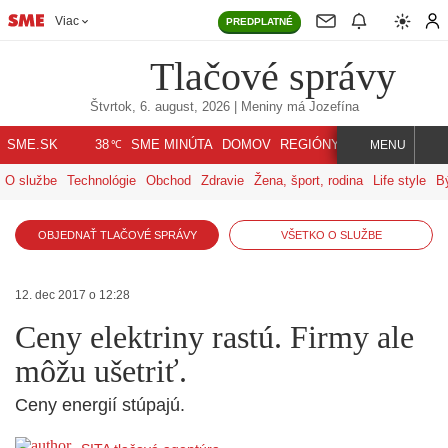
Viac
PREDPLATNÉ
Tlačové správy
Štvrtok, 6. august, 2026
| Meniny má
Jozefína
℃
SME.SK
SME MINÚTA
DOMOV
REGIÓNY
INDEX
SVET
38
MENU
O službe
Technológie
Obchod
Zdravie
Žena, šport, rodina
Life style
B
OBJEDNAŤ TLAČOVÉ SPRÁVY
VŠETKO O SLUŽBE
12. dec 2017 o 12:28
Ceny elektriny rastú. Firmy ale
môžu ušetriť.
Ceny energií stúpajú.