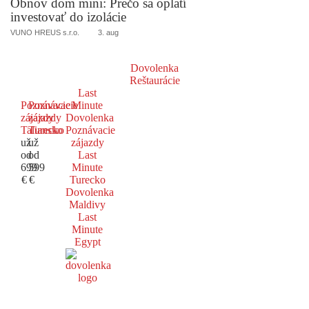
Obnov dom mini: Prečo sa oplatí
investovať do izolácie
VUNO HREUS s.r.o.
3. aug
Dovolenka
Reštaurácie
Last
Poznávacie
Poznávacie
Minute
zájazdy
zájazdy
Dovolenka
Taliansko
Turecko
Poznávacie
už
už
zájazdy
od
od
Last
699
599
Minute
€
€
Turecko
Dovolenka
Maldivy
Last
Minute
Egypt