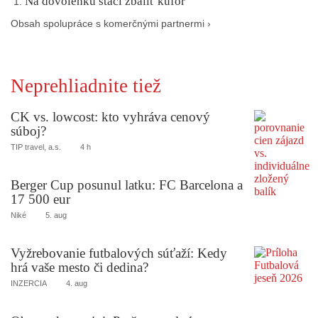
Na dovolenku stačí zbaliť kufor
Obsah spolupráce s komerčnými partnermi ›
Neprehliadnite tiež
CK vs. lowcost: kto vyhráva cenový
súboj?
TIP travel, a.s.
4 h
Berger Cup posunul latku: FC Barcelona a
17 500 eur
Niké
5. aug
Vyžrebovanie futbalových súťaží: Kedy
hrá vaše mesto či dedina?
INZERCIA
4. aug