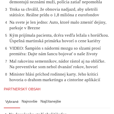
demontujú neznámi muži, polícia zatiaľ nepomohla
Trnka sa chválil, že obnovia nadjazd, aby ušetrili
3
státisíce. Reálne prídu o 1,8 milióna z eurofondov
Na svete je len jedno: Auto, ktoré malo zmeniť dejiny,
4
parkuje v Brezne
Kým prijímala pacienta, dcéra vedľa ležala s horúčkou.
5
Úspešná martinská primárka hovorí o cene kariéry
VIDEO: Šampión s nádormi mozgu so slzami prosí
6
premiéra: Dajte nám šancu bojovať o naše životy
Mal rakovinu semenníkov, nádor rástol aj na obličke.
7
Na preventívke som nebol dvanásť rokov, hovorí
Minister hlási príchod rodinnej karty. Jeho kritici
8
hovoria o drahom marketingu a cintoríne aplikácií
PARTNERSKÝ OBSAH
Najnovšie
Najčítanejšie
Vybrané