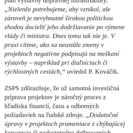
plán výstavby dopravnej infraštruktúry.
„Nielenže potrebujeme, aby vznikol, ale
zároveň je nevyhnutné širokou politickou
zhodou docieliť jeho dodržiavanie po výmene
vlády či ministra. Dnes tomu tak nie je. V
praxi cítime, ako sa neustále zmeny v
projektoch negatívne podpisujú na meškaní
výstavby – napríklad pri diaľniciach či
rýchlostných cestách,“
uviedol P. Kováčik.
ZSPS zdôrazňuje, že už samotná investičná
príprava projektov je náročný proces z
hľadiska financií, času a odborných
požiadaviek na ľudské zdroje.
„Dodatočné
úpravy v projektoch prameniace z chýbajúcej
koncepcie či nedostatočne definovaných