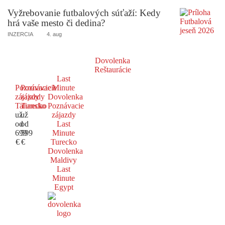
Vyžrebovanie futbalových súťaží: Kedy
hrá vaše mesto či dedina?
INZERCIA
4. aug
Dovolenka
Reštaurácie
Last
Poznávacie
Poznávacie
Minute
zájazdy
zájazdy
Dovolenka
Taliansko
Turecko
Poznávacie
už
už
zájazdy
od
od
Last
699
599
Minute
€
€
Turecko
Dovolenka
Maldivy
Last
Minute
Egypt