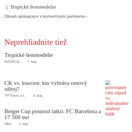
Tropické šestonedelie
Obsah spolupráce s komerčnými partnermi ›
Neprehliadnite tiež
Tropické šestonedelie
INZERCIA
7. aug
CK vs. lowcost: kto vyhráva cenový
súboj?
TIP travel, a.s.
6. aug
Berger Cup posunul latku: FC Barcelona a
17 500 eur
Niké
5. aug