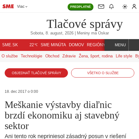
Viac
PREDPLATNÉ
Tlačové správy
Sobota, 8. august, 2026
| Meniny má
Oskar
℃
SME.SK
SME MINÚTA
DOMOV
REGIÓNY
INDEX
SVET
22
MENU
O službe
Technológie
Obchod
Zdravie
Žena, šport, rodina
Life style
B
OBJEDNAŤ TLAČOVÉ SPRÁVY
VŠETKO O SLUŽBE
18. dec 2017 o 0:00
Meškanie výstavby diaľnic
brzdí ekonomiku aj stavebný
sektor
Ani tento rok nepriniesol zásadný posun v riešení