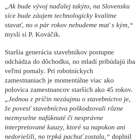
„Ak bude vývoj naďalej takýto, na Slovensku
síce bude záujem technologicky kvalitne
stavať, no o pár rokov nebudeme mať s kým,“
myslí si P. Kováčik.
Staršia generácia stavebníkov postupne
odchádza do dôchodku, no mladí pribúdajú iba
veľmi pomaly. Pri robotníckych
zamestnaniach je momentálne viac ako
polovica zamestnancov starších ako 45 rokov.
„Jednou z príčin nezáujmu o stavebníctvo je,
že povesť stavebníctva poškodzovali rôzne
nezmyselne nafúknuté či nesprávne
interpretované kauzy, ktoré sa napokon ani
nedoriešili, no trpká pachuť zostala,“
doplnil