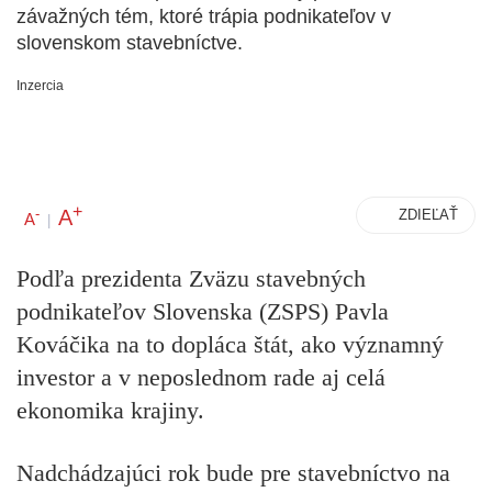
závažných tém, ktoré trápia podnikateľov v
slovenskom stavebníctve.
Inzercia
+
A
-
ZDIEĽAŤ
A
|
Podľa prezidenta Zväzu stavebných
podnikateľov Slovenska (ZSPS) Pavla
Kováčika na to dopláca štát, ako významný
investor a v neposlednom rade aj celá
ekonomika krajiny.
Nadchádzajúci rok bude pre stavebníctvo na