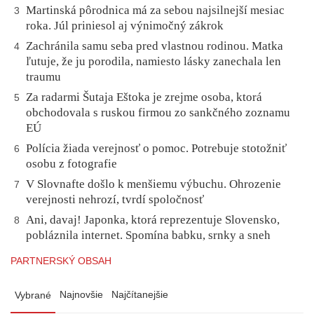
Martinská pôrodnica má za sebou najsilnejší mesiac
3
roka. Júl priniesol aj výnimočný zákrok
Zachránila samu seba pred vlastnou rodinou. Matka
4
ľutuje, že ju porodila, namiesto lásky zanechala len
traumu
Za radarmi Šutaja Eštoka je zrejme osoba, ktorá
5
obchodovala s ruskou firmou zo sankčného zoznamu
EÚ
Polícia žiada verejnosť o pomoc. Potrebuje stotožniť
6
osobu z fotografie
V Slovnafte došlo k menšiemu výbuchu. Ohrozenie
7
verejnosti nehrozí, tvrdí spoločnosť
Ani, davaj! Japonka, ktorá reprezentuje Slovensko,
8
pobláznila internet. Spomína babku, srnky a sneh
PARTNERSKÝ OBSAH
Najnovšie
Najčítanejšie
Vybrané