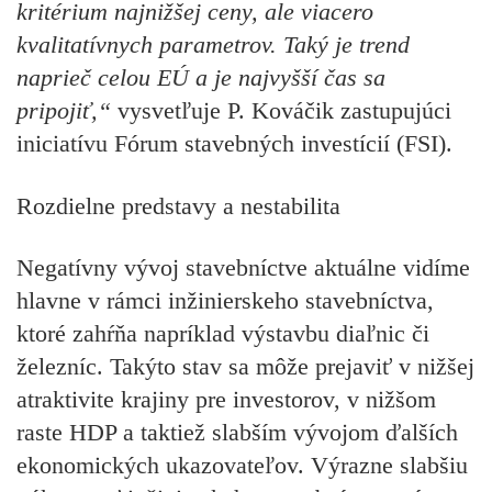
kritérium najnižšej ceny, ale viacero
kvalitatívnych parametrov. Taký je trend
naprieč celou EÚ a je najvyšší čas sa
pripojiť,“
vysvetľuje P. Kováčik zastupujúci
iniciatívu Fórum stavebných investícií (FSI).
Rozdielne predstavy a nestabilita
Negatívny vývoj stavebníctve aktuálne vidíme
hlavne v rámci inžinierskeho stavebníctva,
ktoré zahŕňa napríklad výstavbu diaľnic či
železníc. Takýto stav sa môže prejaviť v nižšej
atraktivite krajiny pre investorov, v nižšom
raste HDP a taktiež slabším vývojom ďalších
ekonomických ukazovateľov. Výrazne slabšiu