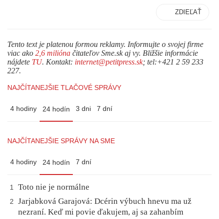
ZDIEĽAŤ
Tento text je platenou formou reklamy. Informujte o svojej firme
viac ako
2,6 milióna
čitateľov Sme.sk aj vy. Bližšie informácie
nájdete
TU
. Kontakt:
internet@petitpress.sk
; tel:+421 2 59 233
227.
NAJČÍTANEJŠIE TLAČOVÉ SPRÁVY
4 hodiny
3 dni
7 dní
24 hodín
NAJČÍTANEJŠIE SPRÁVY NA SME
4 hodiny
7 dní
24 hodín
Toto nie je normálne
1
Jarjabková Garajová: Dcérin výbuch hnevu ma už
2
nezraní. Keď mi povie ďakujem, aj sa zahanbím