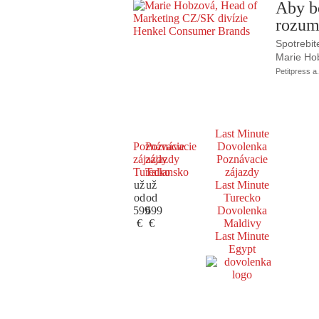
Aby b
rozum
Spotrebit
Marie Ho
Petitpress a.
Last Minute
Poznávacie
Poznávacie
Dovolenka
zájazdy
zájazdy
Poznávacie
Turecko
Taliansko
zájazdy
už
už
Last Minute
od
od
Turecko
599
699
Dovolenka
€
€
Maldivy
Last Minute
Egypt