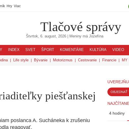
ník
Hry
Viac
Tlačové správy
Štvrtok, 6. august, 2026
| Meniny má
Jozefína
Y
INDEX
SVET
ŠPORT
KOMENTÁRE
KULTÚRA
VIDEO
odina
Life style
Bývanie
Motorizmus
Cestovanie
Financie
MY 
UVEREJŇU
riaditeľky piešťanskej
OBJEDNAŤ 
NAJČÍTANE
4 hodiny
iam poslanca A. Sucháneka k zrušeniu
odla reagovať.