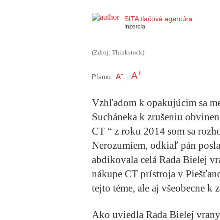
SITA tlačová agentúra
Inzercia
(Zdroj: Thinkstock)
+
A
-
A
Písmo:
|
Vzhľadom k opakujúcim sa me
Sucháneka k zrušeniu obvinen
CT “ z roku 2014 som sa rozho
Nerozumiem, odkiaľ pán posla
abdikovala celá Rada Bielej vr
nákupe CT prístroja v Piešťan
tejto téme, ale aj všeobecne 
Ako uviedla Rada Bielej vran