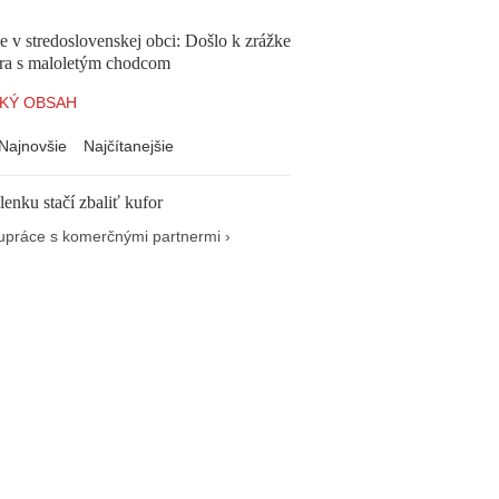
e v stredoslovenskej obci: Došlo k zrážke
ra s maloletým chodcom
KÝ OBSAH
Najnovšie
Najčítanejšie
enku stačí zbaliť kufor
upráce s komerčnými partnermi ›