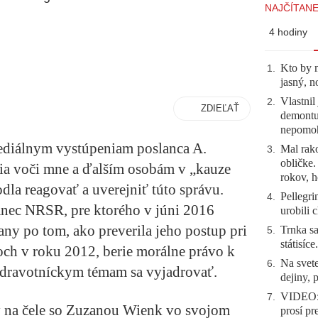
NAJČÍTANE
4 hodiny
Kto by 
1
.
jasný, n
Vlastnil
2
.
ZDIEĽAŤ
demontuj
nepomo
diálnym vystúpeniam poslanca A.
Mal rako
3
.
obličke
ia voči mne a ďalším osobám v „kauze
rokov, h
dla reagovať a uverejniť túto správu.
Pellegri
4
.
nec NRSR, pre ktorého v júni 2016
urobili 
any po tom, ako preverila jeho postup pri
Trnka sa
5
.
státisíc
och v roku 2012, berie morálne právo k
Na svete
6
.
k zdravotníckym témam sa vyjadrovať.
dejiny, 
VIDEO: 
7
.
y na čele so Zuzanou Wienk vo svojom
prosí pr