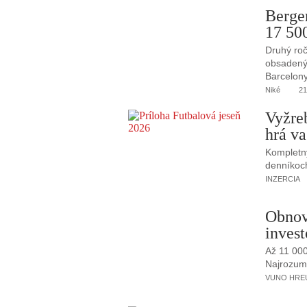
Berge
17 50
Druhý roč
obsadený 
Barcelony
Niké
21
Vyžre
hrá va
Kompletný
denníkoc
INZERCIA
Obnov
invest
Až 11 00
Najrozumne
VUNO HREUS