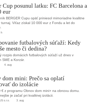
r Cup posunul latku: FC Barcelona a
0 eur
ník BERGER Cupu opäť priniesol mimoriadne kvalitne
turnaj. Víťaz získal 10 000 eur z Fondu a let do
.
 h
bovanie futbalových súťaží: Kedy
še mesto či dedina?
 rozpis domácich futbalových súťaží už dnes v
h SME a Korzár.
4. aug
 dom mini: Prečo sa oplatí
ovať do izolácie
0 € z programu Obnov dom mini+ na obnovu domu.
jšie je začať pri kvalitnej izolácii.
 s.r.o.
3. aug