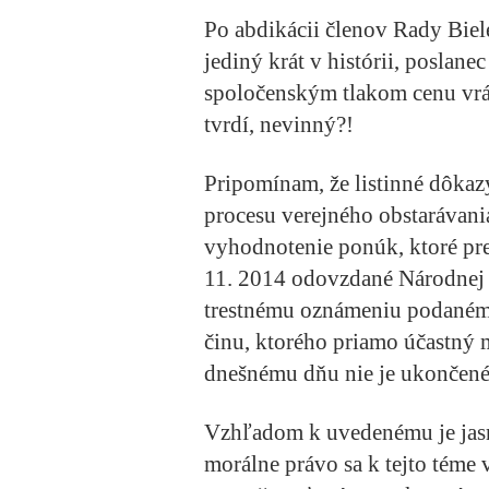
Po abdikácii členov Rady Biel
jediný krát v histórii, posla
spoločenským tlakom cenu vráti
tvrdí, nevinný?!
Pripomínam, že listinné dôkaz
procesu verejného obstarávani
vyhodnotenie ponúk, ktoré prev
11. 2014 odovzdané Národnej k
trestnému oznámeniu podanému
činu, ktorého priamo účastný 
dnešnému dňu nie je ukončené
Vzhľadom k uvedenému je jas
morálne právo sa k tejto téme