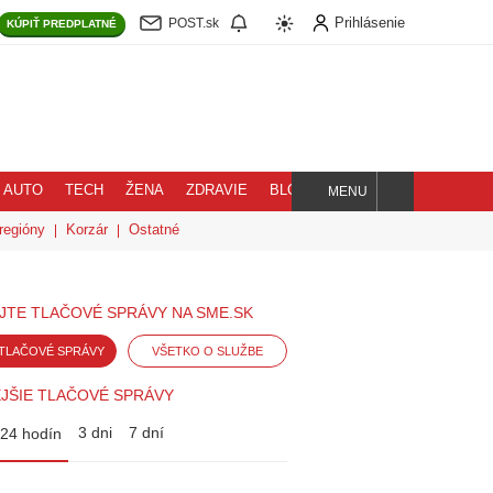
Prihlásenie
POST.sk
KÚPIŤ
PREDPLATNÉ
AUTO
TECH
ŽENA
ZDRAVIE
BLOG
MENU
Hľadaj
regióny
Korzár
Ostatné
JTE TLAČOVÉ SPRÁVY NA SME.SK
TLAČOVÉ SPRÁVY
VŠETKO O SLUŽBE
JŠIE TLAČOVÉ SPRÁVY
3 dni
7 dní
24 hodín