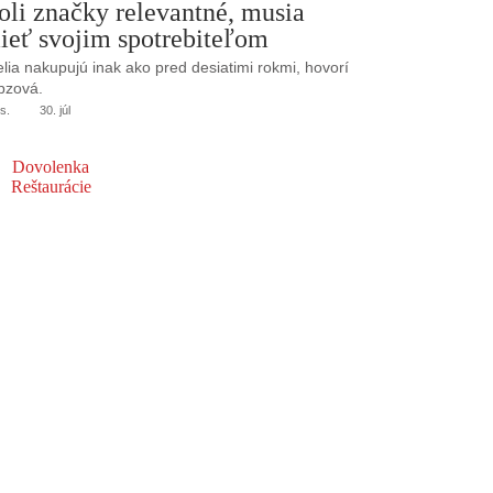
oli značky relevantné, musia
ieť svojim spotrebiteľom
elia nakupujú inak ako pred desiatimi rokmi, hovorí
bzová.
s.
30. júl
Dovolenka
Reštaurácie