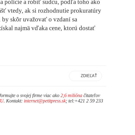
a polície a robiť sudcu, podľa toho ako
ášť vtedy, ak si rozhodnutie prokuratúry
al by skôr uvažovať o vzdaní sa
ískal najmä vďaka cene, ktorú dostať
ZDIEĽAŤ
formujte o svojej firme viac ako
2,6 milióna
čitateľov
TU
. Kontakt:
internet@petitpress.sk
; tel:+421 2 59 233