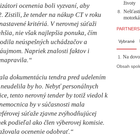
životy
zátori ocenenia boli vyzvaní, aby
Nešťasti
8
.
. Zistili, že tender na nákup CT v roku
motorká
astavené kritériá. V nerovnej súťaži
PARTNERS
hšia, nie však najlepšia ponuka, čím
odila neúspešných uchádzačov a
Vybrané
áujmom. Napriek znalosti faktov i
Na dovol
enapravila.“
Obsah spol
ala dokumentáciu tendra pred udelením
neudelila by ho. Nebyť personálnych
ce,
tento nerovný tender by totiž viedol k
 nemocnica by v súčasnosti mala
neférovej súťaže zjavne zvýhodňujúcej
ek podieľal ako člen výberovej komisie.
važovala ocenenie odobrať.“