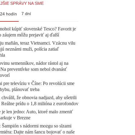
JŠIE SPRÁVY NA SME
7 dní
24 hodín
mohol kúpiť slovenské Tesco? Favorit je
o záujem môžu prejaviť aj ďalší
 ju mafián, teraz Vietnamci. Vzácnu vilu
ú neznámi muži, polícia zatiaľ
hla
vinu semenníkov, nádor rástol aj na
. Na preventívke som nebol dvanásť
ovorí
ni pre televíziu v Číne: Po revolúcii sme
chybu, plánovať treba
 chválil, že obnovia nadjazd, aby ušetrili
e. Reálne prídu o 1,8 milióna z eurofondov
 je len jedno: Auto, ktoré malo zmeniť
parkuje v Brezne
Šampión s nádormi mozgu so slzami
emiéra: Dajte nám šancu bojovať o naše