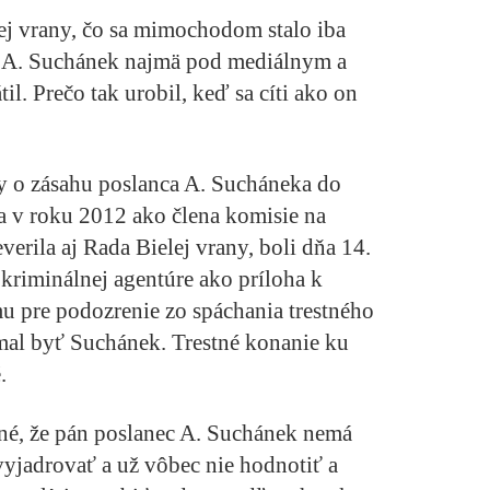
ej vrany, čo sa mimochodom stalo iba
nec A. Suchánek najmä pod mediálnym a
l. Prečo tak urobil, keď sa cíti ako on
y o zásahu poslanca A. Sucháneka do
a v roku 2012 ako člena komisie na
erila aj Rada Bielej vrany, boli dňa 14.
riminálnej agentúre ako príloha k
 pre podozrenie zo spáchania trestného
mal byť Suchánek. Trestné konanie ku
.
né, že
pán poslanec A. Suchánek nemá
 vyjadrovať
a už vôbec nie hodnotiť a