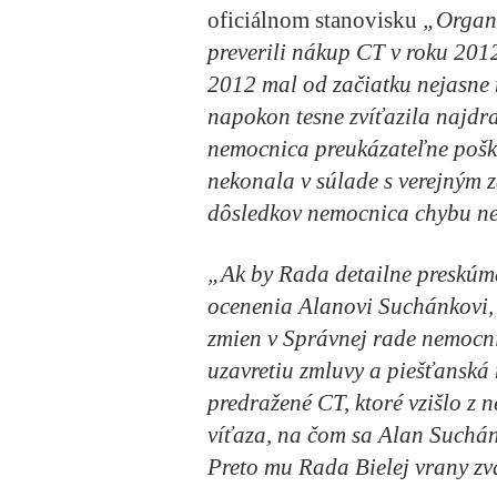
oficiálnom stanovisku
„Organi
preverili nákup CT v roku 2012
2012 mal od začiatku nejasne n
napokon tesne zvíťazila najdra
nemocnica preukázateľne pošk
nekonala v súlade s verejným z
dôsledkov nemocnica chybu n
„Ak by Rada detailne preskúm
ocenenia Alanovi Suchánkovi, 
zmien v Správnej rade nemocni
uzavretiu zmluvy a
piešťanská
predražené CT, ktoré vzišlo z 
víťaza, na čom sa Alan Suchán
Preto mu Rada Bielej vrany z