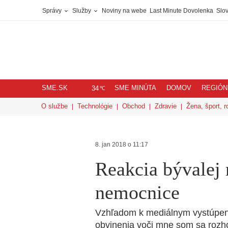
Správy
Služby
Noviny na webe
Last Minute Dovolenka
Slov
SME.SK
SME MINÚTA
DOMOV
REGIÓN
℃
34
O službe
Technológie
Obchod
Zdravie
Žena, šport, r
8. jan 2018 o 11:17
Reakcia bývalej 
nemocnice
Vzhľadom k mediálnym vystúpen
obvinenia voči mne som sa rozh