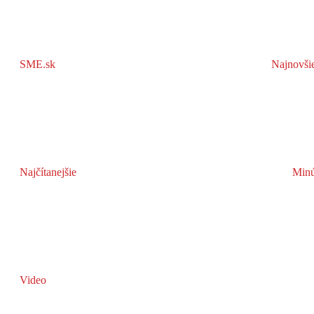
SME.sk
Najnovši
Najčítanejšie
Minú
Video