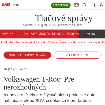
Viac
PREDPLATNÉ
Tlačové správy
Sobota, 8. august, 2026
| Meniny má
Oskar
℃
SME.SK
SME MINÚTA
DOMOV
REGIÓNY
INDEX
SVET
19
MENU
O službe
Technológie
Obchod
Zdravie
Žena, šport, rodina
Life style
B
OBJEDNAŤ TLAČOVÉ SPRÁVY
VŠETKO O SLUŽBE
16. jan 2018 o 0:00
Volkswagen T-Roc: Pre
nerozhodných
Ak neviete, či chcete štýlové alebo praktické auto,
hatchback alebo SUV, či dokonca ktorú farbu si