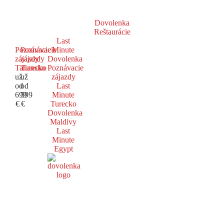
Dovolenka
Reštaurácie
Last
Poznávacie
Poznávacie
Minute
zájazdy
zájazdy
Dovolenka
Taliansko
Turecko
Poznávacie
už
už
zájazdy
od
od
Last
699
599
Minute
€
€
Turecko
Dovolenka
Maldivy
Last
Minute
Egypt