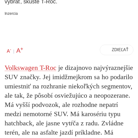
vybrať, skúste T-Roc.
Inzercia
+
A
-
ZDIEĽAŤ
A
|
Volkswagen T-Roc
je dizajnovo najvýraznejšie
SUV značky. Jej imidžmejkrom sa ho podarilo
umiestniť na rozhranie niekoľkých segmentov,
ale tak, že pôsobí osviežujúco a neopozerane.
Má vyšší podvozok, ale rozhodne nepatrí
medzi nemotorné SUV. Má karosériu typu
hatchback, ale jasne vytŕča z radu. Zvládne
terén, ale na asfalte jazdí príkladne. Má