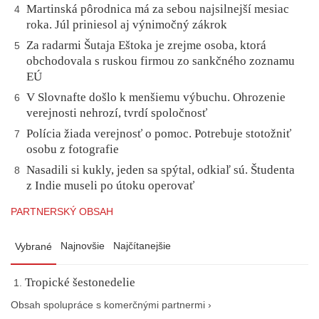
Martinská pôrodnica má za sebou najsilnejší mesiac
4
roka. Júl priniesol aj výnimočný zákrok
Za radarmi Šutaja Eštoka je zrejme osoba, ktorá
5
obchodovala s ruskou firmou zo sankčného zoznamu
EÚ
V Slovnafte došlo k menšiemu výbuchu. Ohrozenie
6
verejnosti nehrozí, tvrdí spoločnosť
Polícia žiada verejnosť o pomoc. Potrebuje stotožniť
7
osobu z fotografie
Nasadili si kukly, jeden sa spýtal, odkiaľ sú. Študenta
8
z Indie museli po útoku operovať
PARTNERSKÝ OBSAH
Najnovšie
Najčítanejšie
Vybrané
Tropické šestonedelie
Obsah spolupráce s komerčnými partnermi ›