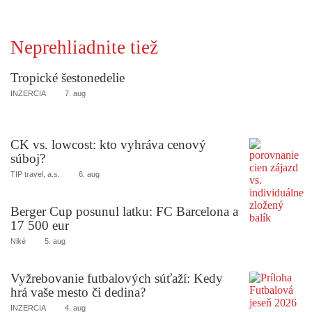
Neprehliadnite tiež
Tropické šestonedelie
INZERCIA
7. aug
CK vs. lowcost: kto vyhráva cenový
súboj?
TIP travel, a.s.
6. aug
Berger Cup posunul latku: FC Barcelona a
17 500 eur
Niké
5. aug
Vyžrebovanie futbalových súťaží: Kedy
hrá vaše mesto či dedina?
INZERCIA
4. aug