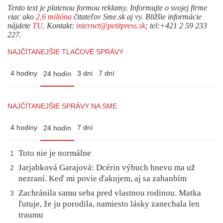
Tento text je platenou formou reklamy. Informujte o svojej firme
viac ako
2,6 milióna
čitateľov Sme.sk aj vy. Bližšie informácie
nájdete
TU
. Kontakt:
internet@petitpress.sk
; tel:+421 2 59 233
227.
NAJČÍTANEJŠIE TLAČOVÉ SPRÁVY
4 hodiny
3 dni
7 dní
24 hodín
NAJČÍTANEJŠIE SPRÁVY NA SME
4 hodiny
7 dní
24 hodín
Toto nie je normálne
1
Jarjabková Garajová: Dcérin výbuch hnevu ma už
2
nezraní. Keď mi povie ďakujem, aj sa zahanbím
Zachránila samu seba pred vlastnou rodinou. Matka
3
ľutuje, že ju porodila, namiesto lásky zanechala len
traumu