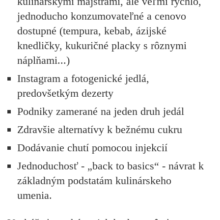
kulinárskymi majstrami, ale veľmi rýchlo,
jednoducho konzumovateľné a cenovo
dostupné (tempura, kebab, ázijské
knedličky, kukuričné placky s rôznymi
náplňami...)
Instagram a
fotogenické jedlá
,
predovšetkým dezerty
Podniky zamerané na
jeden druh jedál
Zdravšie
alternatívy k bežnému cukru
Dodávanie chutí pomocou
injekcií
Jednoduchosť
- „back to basics“ - návrat k
základným podstatám kulinárskeho
umenia.