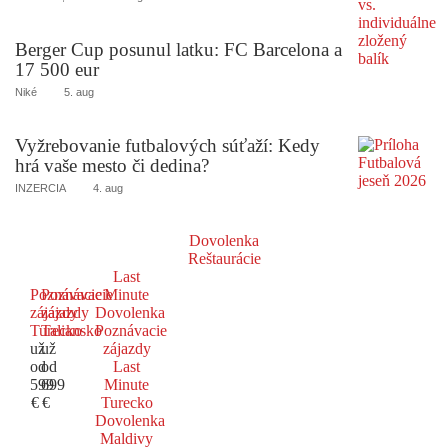
Berger Cup posunul latku: FC Barcelona a
17 500 eur
Niké
5. aug
Vyžrebovanie futbalových súťaží: Kedy
hrá vaše mesto či dedina?
INZERCIA
4. aug
Dovolenka
Reštaurácie
Last
Poznávacie
Poznávacie
Minute
zájazdy
zájazdy
Dovolenka
Turecko
Taliansko
Poznávacie
už
už
zájazdy
od
od
Last
599
699
Minute
€
€
Turecko
Dovolenka
Maldivy