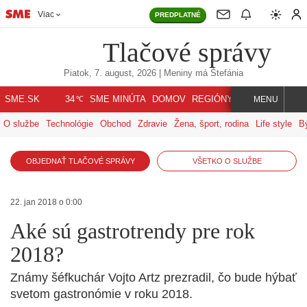
Viac
PREDPLATNÉ
Tlačové správy
Piatok, 7. august, 2026
| Meniny má
Štefánia
℃
SME.SK
SME MINÚTA
DOMOV
REGIÓNY
INDEX
SVET
34
MENU
O službe
Technológie
Obchod
Zdravie
Žena, šport, rodina
Life style
B
OBJEDNAŤ TLAČOVÉ SPRÁVY
VŠETKO O SLUŽBE
22. jan 2018 o 0:00
Aké sú gastrotrendy pre rok
2018?
Známy šéfkuchár Vojto Artz prezradil, čo bude hýbať
svetom gastronómie v roku 2018.