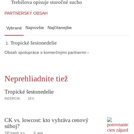
Trebišova opisuje storočné sucho
PARTNERSKÝ OBSAH
Najnovšie
Najčítanejšie
Vybrané
Tropické šestonedelie
Obsah spolupráce s komerčnými partnermi ›
Neprehliadnite tiež
Tropické šestonedelie
INZERCIA
18 h
CK vs. lowcost: kto vyhráva cenový
súboj?
TIP travel, a.s.
6. aug