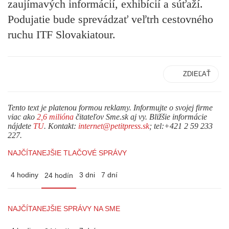
zaujímavých informácií, exhibícií a súťaží.
Podujatie bude sprevádzať veľtrh cestovného
ruchu ITF Slovakiatour.
ZDIEĽAŤ
Tento text je platenou formou reklamy. Informujte o svojej firme
viac ako
2,6 milióna
čitateľov Sme.sk aj vy. Bližšie informácie
nájdete
TU
. Kontakt:
internet@petitpress.sk
; tel:+421 2 59 233
227.
NAJČÍTANEJŠIE TLAČOVÉ SPRÁVY
4 hodiny
3 dni
7 dní
24 hodín
NAJČÍTANEJŠIE SPRÁVY NA SME