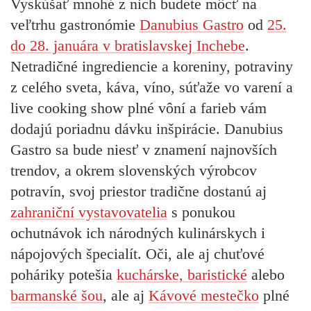
Vyskúšať mnohé z nich budete môcť na
veľtrhu gastronómie
Danubius Gastro
od
25.
do 28. januára v bratislavskej Inchebe
.
Netradičné ingrediencie a koreniny, potraviny
z celého sveta, káva, víno, súťaže vo varení a
live cooking show plné vôní a farieb vám
dodajú poriadnu dávku inšpirácie. Danubius
Gastro sa bude niesť v znamení najnovších
trendov, a okrem slovenských výrobcov
potravín, svoj priestor tradične dostanú aj
zahraniční vystavovatelia
s ponukou
ochutnávok ich národných kulinárskych i
nápojových špecialít. Oči, ale aj chuťové
poháriky potešia
kuchárske, baristické
alebo
barmanské
šou
, ale aj
Kávové mestečko
plné