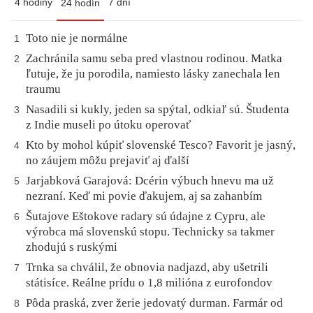
4 hodiny
7 dní
24 hodín
Toto nie je normálne
1
Zachránila samu seba pred vlastnou rodinou. Matka
2
ľutuje, že ju porodila, namiesto lásky zanechala len
traumu
Nasadili si kukly, jeden sa spýtal, odkiaľ sú. Študenta
3
z Indie museli po útoku operovať
Kto by mohol kúpiť slovenské Tesco? Favorit je jasný,
4
no záujem môžu prejaviť aj ďalší
Jarjabková Garajová: Dcérin výbuch hnevu ma už
5
nezraní. Keď mi povie ďakujem, aj sa zahanbím
Šutajove Eštokove radary sú údajne z Cypru, ale
6
výrobca má slovenskú stopu. Technicky sa takmer
zhodujú s ruskými
Trnka sa chválil, že obnovia nadjazd, aby ušetrili
7
státisíce. Reálne prídu o 1,8 milióna z eurofondov
Pôda praská, zver žerie jedovatý durman. Farmár od
8