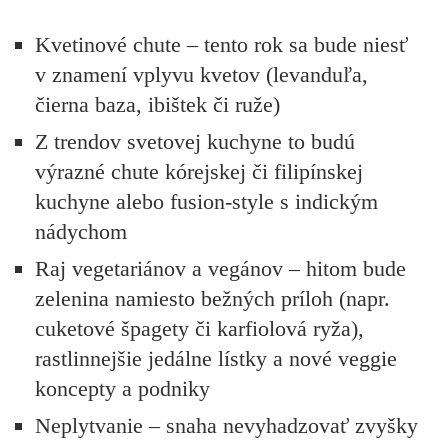
Kvetinové chute
– tento rok sa bude niesť
v znamení vplyvu kvetov (levanduľa,
čierna baza, ibištek či ruže)
Z trendov svetovej kuchyne to budú
výrazné chute kórejskej či filipínskej
kuchyne
alebo fusion-style s indickým
nádychom
Raj
vegetariánov a vegánov
– hitom bude
zelenina namiesto bežných príloh (napr.
cuketové špagety či karfiolová ryža),
rastlinnejšie jedálne lístky a nové veggie
koncepty a podniky
Neplytvanie
– snaha nevyhadzovať zvyšky