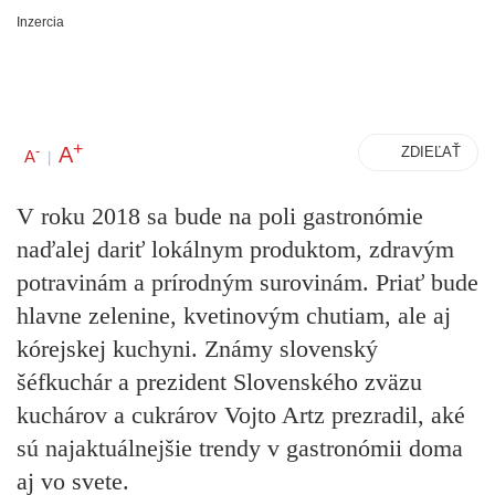
Inzercia
+
A
-
ZDIEĽAŤ
A
|
V roku 2018 sa bude na poli gastronómie
naďalej dariť lokálnym produktom, zdravým
potravinám a prírodným surovinám. Priať bude
hlavne zelenine, kvetinovým chutiam, ale aj
kórejskej kuchyni. Známy slovenský
šéfkuchár a prezident Slovenského zväzu
kuchárov a cukrárov Vojto Artz prezradil, aké
sú najaktuálnejšie trendy v gastronómii doma
aj vo svete.