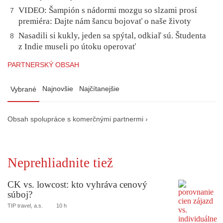
VIDEO: Šampión s nádormi mozgu so slzami prosí
7
premiéra: Dajte nám šancu bojovať o naše životy
Nasadili si kukly, jeden sa spýtal, odkiaľ sú. Študenta
8
z Indie museli po útoku operovať
PARTNERSKÝ OBSAH
Najnovšie
Najčítanejšie
Vybrané
Obsah spolupráce s komerčnými partnermi ›
Neprehliadnite tiež
CK vs. lowcost: kto vyhráva cenový
súboj?
TIP travel, a.s.
10 h