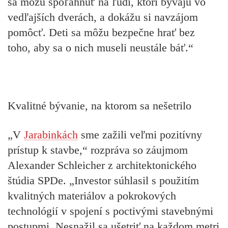
sa môžu spoľahnúť na ľudí, ktorí bývajú vo
vedľajších dverách, a dokážu si navzájom
pomôcť. Deti sa môžu bezpečne hrať bez
toho, aby sa o nich museli neustále báť.“
Kvalitné bývanie, na ktorom sa nešetrilo
„V
Jarabinkách
sme zažili veľmi pozitívny
prístup k stavbe,“ rozpráva so záujmom
Alexander Schleicher z architektonického
štúdia SPDe. „Investor súhlasil s použitím
kvalitných materiálov a pokrokových
technológií v spojení s poctivými stavebnými
postupmi. Nesnažil sa ušetriť na každom metri