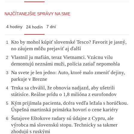
NAJČÍTANEJŠIE SPRÁVY NA SME
4 hodiny
7 dní
24 hodín
Kto by mohol kúpiť slovenské Tesco? Favorit je jasný,
1
no záujem môžu prejaviť aj ďalší
Vlastnil ju mafián, teraz Vietnamci. Vzácnu vilu
2
demontujú neznámi muži, polícia zatiaľ nepomohla
Na svete je len jedno: Auto, ktoré malo zmeniť dejiny,
3
parkuje v Brezne
Trnka sa chválil, že obnovia nadjazd, aby ušetrili
4
státisíce. Reálne prídu o 1,8 milióna z eurofondov
Kým prijímala pacienta, dcéra vedľa ležala s horúčkou.
5
Úspešná martinská primárka hovorí o cene kariéry
Šutajove Eštokove radary sú údajne z Cypru, ale
6
výrobca má slovenskú stopu. Technicky sa takmer
zhodujú s ruskými