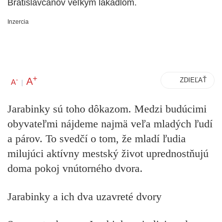
Bratislavčanov veľkým lákadlom.
Inzercia
+
A
-
ZDIEĽAŤ
A
|
Jarabinky sú toho dôkazom. Medzi budúcimi
obyvateľmi nájdeme najmä veľa mladých ľudí
a párov. To svedčí o tom, že mladí ľudia
milujúci aktívny mestský život uprednostňujú
doma pokoj vnútorného dvora.
Jarabinky a ich dva uzavreté dvory