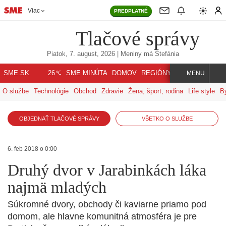
Viac
PREDPLATNÉ
Tlačové správy
Piatok, 7. august, 2026
| Meniny má
Štefánia
℃
SME.SK
SME MINÚTA
DOMOV
REGIÓNY
INDEX
SVET
26
MENU
O službe
Technológie
Obchod
Zdravie
Žena, šport, rodina
Life style
B
OBJEDNAŤ TLAČOVÉ SPRÁVY
VŠETKO O SLUŽBE
6. feb 2018 o 0:00
Druhý dvor v Jarabinkách láka
najmä mladých
Súkromné dvory, obchody či kaviarne priamo pod
domom, ale hlavne komunitná atmosféra je pre