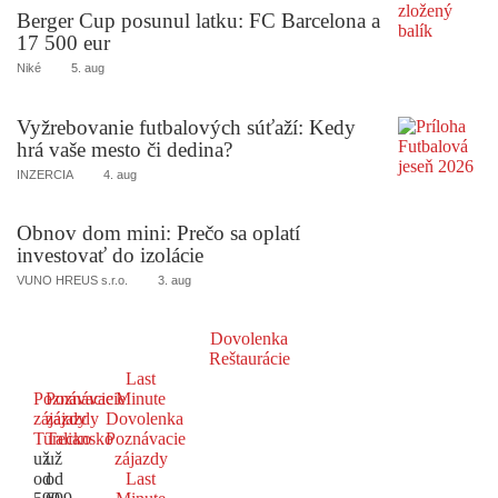
Berger Cup posunul latku: FC Barcelona a
17 500 eur
Niké
5. aug
Vyžrebovanie futbalových súťaží: Kedy
hrá vaše mesto či dedina?
INZERCIA
4. aug
Obnov dom mini: Prečo sa oplatí
investovať do izolácie
VUNO HREUS s.r.o.
3. aug
Dovolenka
Reštaurácie
Last
Poznávacie
Poznávacie
Minute
zájazdy
zájazdy
Dovolenka
Turecko
Taliansko
Poznávacie
už
už
zájazdy
od
od
Last