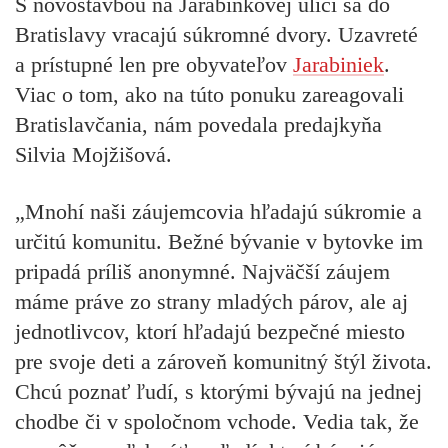
S novostavbou na Jarabinkovej ulici sa do
Bratislavy vracajú súkromné dvory. Uzavreté
a prístupné len pre obyvateľov
Jarabiniek
.
Viac o tom, ako na túto ponuku zareagovali
Bratislavčania, nám povedala predajkyňa
Silvia Mojžišová.
„Mnohí naši záujemcovia hľadajú súkromie a
určitú komunitu. Bežné bývanie v bytovke im
pripadá príliš anonymné. Najväčší záujem
máme práve zo strany mladých párov, ale aj
jednotlivcov, ktorí hľadajú bezpečné miesto
pre svoje deti a zároveň komunitný štýl života.
Chcú poznať ľudí, s ktorými bývajú na jednej
chodbe či v spoločnom vchode. Vedia tak, že