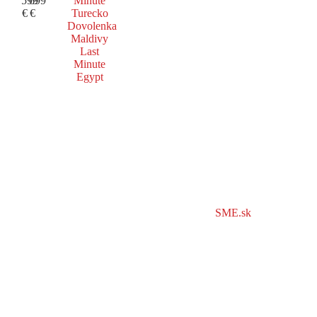
599
699
Minute
€
€
Turecko
Dovolenka
Maldivy
Last
Minute
Egypt
SME.sk