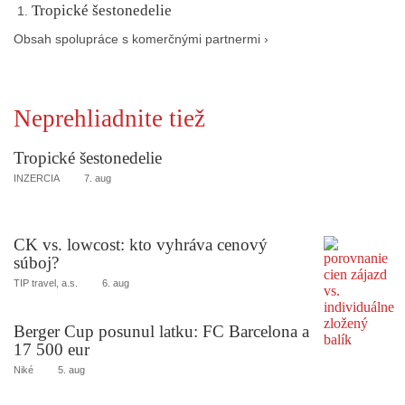
Tropické šestonedelie
Obsah spolupráce s komerčnými partnermi ›
Neprehliadnite tiež
Tropické šestonedelie
INZERCIA
7. aug
CK vs. lowcost: kto vyhráva cenový
súboj?
TIP travel, a.s.
6. aug
Berger Cup posunul latku: FC Barcelona a
17 500 eur
Niké
5. aug