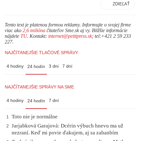
ZDIEĽAŤ
Tento text je platenou formou reklamy. Informujte o svojej firme
viac ako
2,6 milióna
čitateľov Sme.sk aj vy. Bližšie informácie
nájdete
TU
. Kontakt:
internet@petitpress.sk
; tel:+421 2 59 233
227.
NAJČÍTANEJŠIE TLAČOVÉ SPRÁVY
4 hodiny
3 dni
7 dní
24 hodín
NAJČÍTANEJŠIE SPRÁVY NA SME
4 hodiny
7 dní
24 hodín
Toto nie je normálne
1
Jarjabková Garajová: Dcérin výbuch hnevu ma už
2
nezraní. Keď mi povie ďakujem, aj sa zahanbím