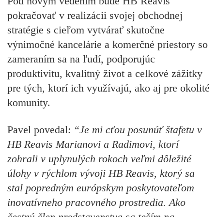
Pod novým vedením bude HB Reavis
pokračovať v realizácii svojej obchodnej
stratégie s cieľom vytvárať skutočne
výnimočné kancelárie a komerčné priestory so
zameraním sa na ľudí, podporujúc
produktivitu, kvalitný život a celkové zážitky
pre tých, ktorí ich využívajú, ako aj pre okolité
komunity.
Pavel povedal:
“Je mi cťou posunúť štafetu v
HB Reavis Marianovi a Radimovi, ktorí
zohrali v uplynulých rokoch
veľmi
dôležité
úlohy v
rýchlom
vývoji HB Reavis,
ktorý sa
stal popredným európskym poskytovateľom
inovatívneho pracovného prostredia.
Ako
čestný člen predstavenstva sa teším na