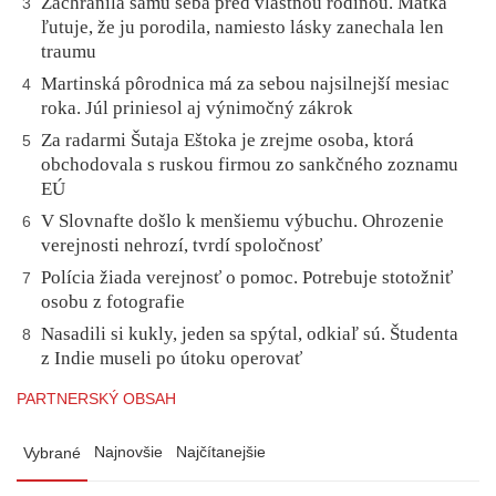
Zachránila samu seba pred vlastnou rodinou. Matka
3
ľutuje, že ju porodila, namiesto lásky zanechala len
traumu
Martinská pôrodnica má za sebou najsilnejší mesiac
4
roka. Júl priniesol aj výnimočný zákrok
Za radarmi Šutaja Eštoka je zrejme osoba, ktorá
5
obchodovala s ruskou firmou zo sankčného zoznamu
EÚ
V Slovnafte došlo k menšiemu výbuchu. Ohrozenie
6
verejnosti nehrozí, tvrdí spoločnosť
Polícia žiada verejnosť o pomoc. Potrebuje stotožniť
7
osobu z fotografie
Nasadili si kukly, jeden sa spýtal, odkiaľ sú. Študenta
8
z Indie museli po útoku operovať
PARTNERSKÝ OBSAH
Najnovšie
Najčítanejšie
Vybrané