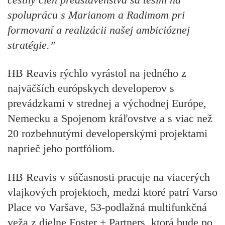
spoluprácu s Marianom a Radimom pri
formovaní a realizácii našej ambicióznej
stratégie.”
HB Reavis rýchlo vyrástol na jedného z
najväčších európskych developerov s
prevádzkami v strednej a východnej Európe,
Nemecku a Spojenom kráľovstve a s viac než
20 rozbehnutými developerskými projektami
naprieč jeho portfóliom.
HB Reavis v súčasnosti pracuje na viacerých
vlajkových projektoch, medzi ktoré patrí Varso
Place vo Varšave, 53-podlažná multifunkčná
veža z dielne Foster + Partners, ktorá bude po