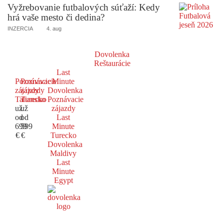
Vyžrebovanie futbalových súťaží: Kedy
hrá vaše mesto či dedina?
INZERCIA
4. aug
Dovolenka
Reštaurácie
Last
Poznávacie
Poznávacie
Minute
zájazdy
zájazdy
Dovolenka
Taliansko
Turecko
Poznávacie
už
už
zájazdy
od
od
Last
699
599
Minute
€
€
Turecko
Dovolenka
Maldivy
Last
Minute
Egypt