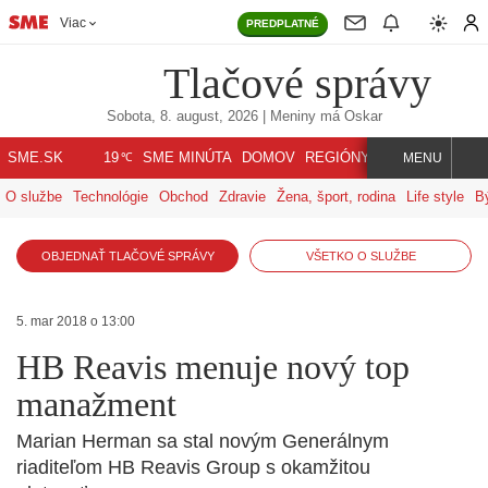
Viac
PREDPLATNÉ
Tlačové správy
Sobota, 8. august, 2026
| Meniny má
Oskar
℃
SME.SK
SME MINÚTA
DOMOV
REGIÓNY
INDEX
SVET
19
MENU
O službe
Technológie
Obchod
Zdravie
Žena, šport, rodina
Life style
B
OBJEDNAŤ TLAČOVÉ SPRÁVY
VŠETKO O SLUŽBE
5. mar 2018 o 13:00
HB Reavis menuje nový top
manažment
Marian Herman sa stal novým Generálnym
riaditeľom HB Reavis Group s okamžitou