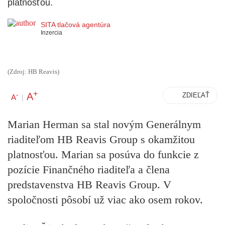
platnosťou.
SITA tlačová agentúra
Inzercia
(Zdroj: HB Reavis)
+
A
-
ZDIEĽAŤ
A
|
Marian Herman
sa stal novým Generálnym
riaditeľom HB Reavis Group s okamžitou
platnosťou. Marian sa posúva do funkcie z
pozície Finančného riaditeľa a člena
predstavenstva HB Reavis Group. V
spoločnosti pôsobí už viac ako osem rokov.