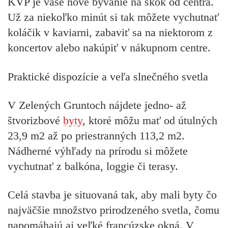
KVP je vaše nové bývanie na skok od centra.
Už za niekoľko minút si tak môžete vychutnať
koláčik v kaviarni, zabaviť sa na niektorom z
koncertov alebo nakúpiť v nákupnom centre.
Praktické dispozície a veľa slnečného svetla
V Zelených Gruntoch nájdete jedno- až
štvorizbové
byty
, ktoré môžu mať od útulných
23,9 m2 až po priestranných 113,2 m2.
Nádherné výhľady na prírodu si môžete
vychutnať z balkóna, loggie či terasy.
Celá stavba je situovaná tak, aby mali byty čo
najväčšie množstvo prirodzeného svetla, čomu
napomáhajú aj veľké francúzske okná. V