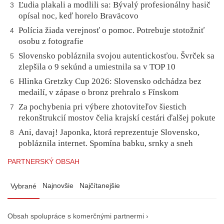
Ľudia plakali a modlili sa: Bývalý profesionálny hasič
3
opísal noc, keď horelo Braväcovo
Polícia žiada verejnosť o pomoc. Potrebuje stotožniť
4
osobu z fotografie
Slovensko pobláznila svojou autentickosťou. Švrček sa
5
zlepšila o 9 sekúnd a umiestnila sa v TOP 10
Hlinka Gretzky Cup 2026: Slovensko odchádza bez
6
medailí, v zápase o bronz prehralo s Fínskom
Za pochybenia pri výbere zhotoviteľov šiestich
7
rekonštrukcií mostov čelia krajskí cestári ďalšej pokute
Ani, davaj! Japonka, ktorá reprezentuje Slovensko,
8
pobláznila internet. Spomína babku, srnky a sneh
PARTNERSKÝ OBSAH
Najnovšie
Najčítanejšie
Vybrané
Obsah spolupráce s komerčnými partnermi ›