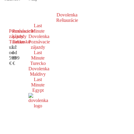
Dovolenka
Reštaurácie
Last
Poznávacie
Poznávacie
Minute
zájazdy
zájazdy
Dovolenka
Turecko
Taliansko
Poznávacie
už
už
zájazdy
od
od
Last
599
699
Minute
€
€
Turecko
Dovolenka
Maldivy
Last
Minute
Egypt