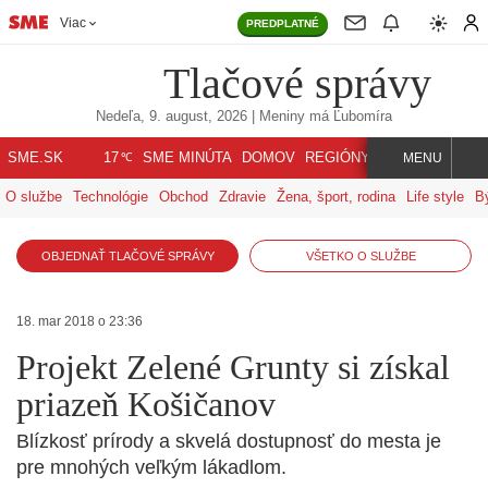
Viac
PREDPLATNÉ
Tlačové správy
Nedeľa, 9. august, 2026
| Meniny má
Ľubomíra
℃
SME.SK
SME MINÚTA
DOMOV
REGIÓNY
INDEX
SVET
17
MENU
O službe
Technológie
Obchod
Zdravie
Žena, šport, rodina
Life style
B
OBJEDNAŤ TLAČOVÉ SPRÁVY
VŠETKO O SLUŽBE
18. mar 2018 o 23:36
Projekt Zelené Grunty si získal
priazeň Košičanov
Blízkosť prírody a skvelá dostupnosť do mesta je
pre mnohých veľkým lákadlom.