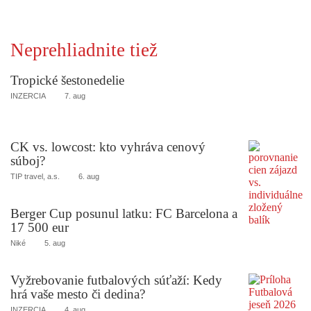
Neprehliadnite tiež
Tropické šestonedelie
INZERCIA
7. aug
CK vs. lowcost: kto vyhráva cenový
súboj?
TIP travel, a.s.
6. aug
Berger Cup posunul latku: FC Barcelona a
17 500 eur
Niké
5. aug
Vyžrebovanie futbalových súťaží: Kedy
hrá vaše mesto či dedina?
INZERCIA
4. aug