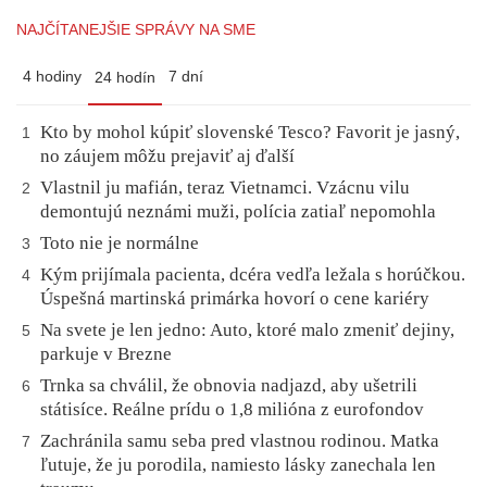
NAJČÍTANEJŠIE SPRÁVY NA SME
4 hodiny
7 dní
24 hodín
Kto by mohol kúpiť slovenské Tesco? Favorit je jasný,
1
no záujem môžu prejaviť aj ďalší
Vlastnil ju mafián, teraz Vietnamci. Vzácnu vilu
2
demontujú neznámi muži, polícia zatiaľ nepomohla
Toto nie je normálne
3
Kým prijímala pacienta, dcéra vedľa ležala s horúčkou.
4
Úspešná martinská primárka hovorí o cene kariéry
Na svete je len jedno: Auto, ktoré malo zmeniť dejiny,
5
parkuje v Brezne
Trnka sa chválil, že obnovia nadjazd, aby ušetrili
6
státisíce. Reálne prídu o 1,8 milióna z eurofondov
Zachránila samu seba pred vlastnou rodinou. Matka
7
ľutuje, že ju porodila, namiesto lásky zanechala len