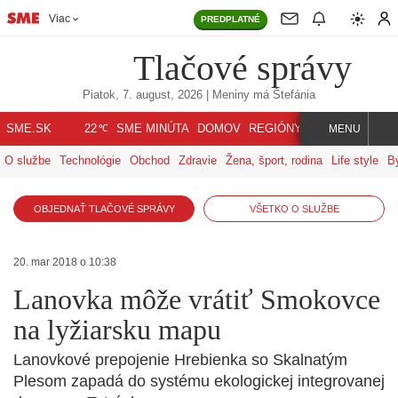
Viac
PREDPLATNÉ
Tlačové správy
Piatok, 7. august, 2026
| Meniny má
Štefánia
℃
SME.SK
SME MINÚTA
DOMOV
REGIÓNY
INDEX
SVET
22
MENU
O službe
Technológie
Obchod
Zdravie
Žena, šport, rodina
Life style
B
OBJEDNAŤ TLAČOVÉ SPRÁVY
VŠETKO O SLUŽBE
20. mar 2018 o 10:38
Lanovka môže vrátiť Smokovce
na lyžiarsku mapu
Lanovkové prepojenie Hrebienka so Skalnatým
Plesom zapadá do systému ekologickej integrovanej