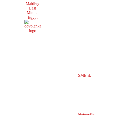
Maldivy
Last
Minute
Egypt
SME.sk
Najnovšie