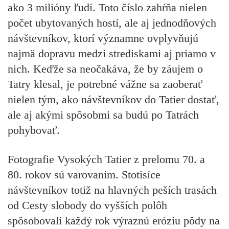
ako 3 milióny ľudí. Toto číslo zahŕňa nielen
počet ubytovaných hostí, ale aj jednodňových
návštevníkov, ktorí významne ovplyvňujú
najmä dopravu medzi strediskami aj priamo v
nich. Keďže sa neočakáva, že by záujem o
Tatry klesal, je potrebné vážne sa zaoberať
nielen tým, ako návštevníkov do Tatier dostať,
ale aj akými spôsobmi sa budú po Tatrách
pohybovať.
Fotografie Vysokých Tatier z prelomu 70. a
80. rokov sú varovaním. Stotisíce
návštevníkov totiž na hlavných peších trasách
od Cesty slobody do vyšších polôh
spôsobovali každý rok výraznú eróziu pôdy na