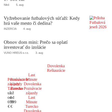
Niké
5. aug
Vyžrebovanie futbalových súťaží: Kedy
hrá vaše mesto či dedina?
INZERCIA
4. aug
Obnov dom mini: Prečo sa oplatí
investovať do izolácie
VUNO HREUS s.r.o.
3. aug
Dovolenka
Reštaurácie
Last
Poznávacie
Poznávacie
Minute
zájazdy
zájazdy
Dovolenka
Taliansko
Turecko
Poznávacie
už
už
zájazdy
od
od
Last
699
599
Minute
€
€
Turecko
Dovolenka