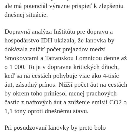
ale má potenciál výrazne prispieť k zlepšeniu
dnešnej situácie.
Dopravná analýza Inštitútu pre dopravu a
hospodárstvo IDH ukázala, že lanovka by
dokázala znížiť počet prejazdov medzi
Smokovcami a Tatranskou Lomnicou denne až
o 1 000. To je v dopravne kritických dňoch,
keď sa na cestách pohybuje viac ako 4-tisíc
áut, zásadný prínos. Nižší počet áut na cestách
by okrem toho priniesol menej prachových
častíc z naftových áut a zníženie emisií CO2 o
1,1 tony oproti dnešnému stavu.
Pri posudzovaní lanovky by preto bolo