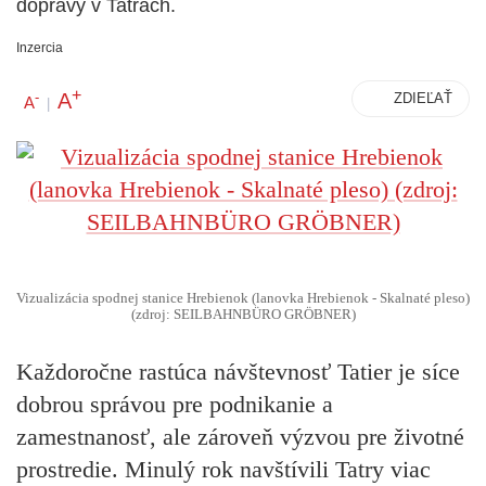
dopravy v Tatrách.
Inzercia
+
A
-
ZDIEĽAŤ
A
|
Vizualizácia spodnej stanice Hrebienok (lanovka Hrebienok - Skalnaté pleso)
(zdroj: SEILBAHNBÜRO GRÖBNER)
Každoročne rastúca návštevnosť Tatier je síce
dobrou správou pre podnikanie a
zamestnanosť, ale zároveň výzvou pre životné
prostredie. Minulý rok navštívili Tatry viac