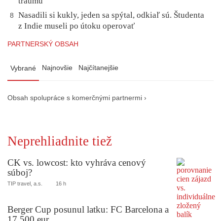
traumu
Nasadili si kukly, jeden sa spýtal, odkiaľ sú. Študenta
8
z Indie museli po útoku operovať
PARTNERSKÝ OBSAH
Najnovšie
Najčítanejšie
Vybrané
Obsah spolupráce s komerčnými partnermi ›
Neprehliadnite tiež
CK vs. lowcost: kto vyhráva cenový
súboj?
TIP travel, a.s.
16 h
Berger Cup posunul latku: FC Barcelona a
17 500 eur