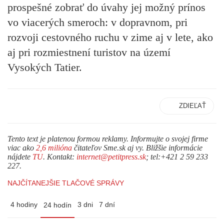
prospešné zobrať do úvahy jej možný prínos
vo viacerých smeroch: v dopravnom, pri
rozvoji cestovného ruchu v zime aj v lete, ako
aj pri rozmiestnení turistov na území
Vysokých Tatier.
ZDIEĽAŤ
Tento text je platenou formou reklamy. Informujte o svojej firme
viac ako
2,6 milióna
čitateľov Sme.sk aj vy. Bližšie informácie
nájdete
TU
. Kontakt:
internet@petitpress.sk
; tel:+421 2 59 233
227.
NAJČÍTANEJŠIE TLAČOVÉ SPRÁVY
4 hodiny
3 dni
7 dní
24 hodín