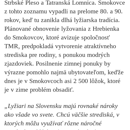
Štrbské Pleso a Tatranská Lomnica. Smokovce
z tohto zoznamu vypadli na prelome 80. a 90.
rokov, keď tu zanikla dlhá lyžiarska tradícia.
Plánované obnovenie lyžovania z Hrebienka
do Smokovcov, ktoré avizuje spoločnosť
TMR, predpokladá vytvorenie atraktívneho
strediska pre rodiny, s ponukou modrých
zjazdoviek. Posilnenie zimnej ponuky by
výrazne pomohlo najmä ubytovateľom, keďže
dnes je v Smokovcoch asi 2 500 lôžok, ktoré
je v zime problém obsadiť.
„Lyžiari na Slovensku majú rovnaké nároky
ako všade vo svete. Chcú väčšie strediská, v
ktorých môžu využívať rôzne náročné