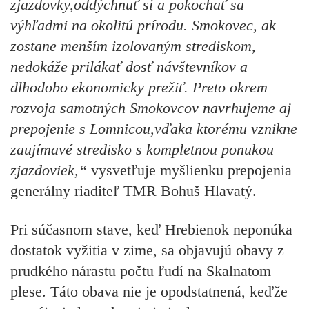
zjazdovky,oddýchnuť si a pokochať sa
výhľadmi na okolitú prírodu. Smokovec, ak
zostane menším izolovaným strediskom,
nedokáže prilákať dosť návštevníkov a
dlhodobo ekonomicky prežiť. Preto okrem
rozvoja samotných Smokovcov navrhujeme aj
prepojenie s Lomnicou,vďaka ktorému vznikne
zaujímavé stredisko s kompletnou ponukou
zjazdoviek,“
vysvetľuje myšlienku prepojenia
generálny riaditeľ TMR Bohuš Hlavatý.
Pri súčasnom stave, keď Hrebienok neponúka
dostatok vyžitia v zime, sa objavujú obavy z
prudkého nárastu počtu ľudí na Skalnatom
plese. Táto obava nie je opodstatnená, keďže