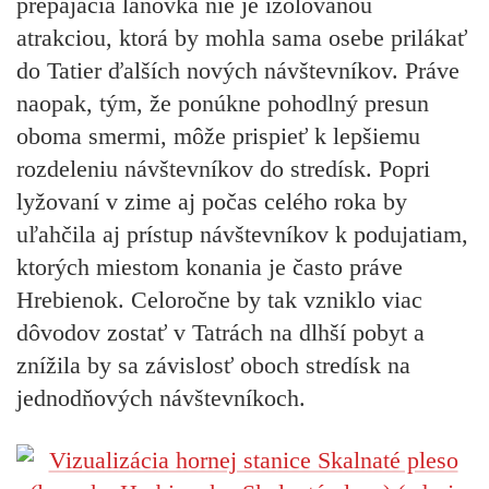
prepájacia lanovka nie je izolovanou
atrakciou, ktorá by mohla sama osebe prilákať
do Tatier ďalších nových návštevníkov. Práve
naopak, tým, že ponúkne pohodlný presun
oboma smermi, môže prispieť k lepšiemu
rozdeleniu návštevníkov do stredísk. Popri
lyžovaní v zime aj počas celého roka by
uľahčila aj prístup návštevníkov k podujatiam,
ktorých miestom konania je často práve
Hrebienok. Celoročne by tak vzniklo viac
dôvodov zostať v Tatrách na dlhší pobyt a
znížila by sa závislosť oboch stredísk na
jednodňových návštevníkoch.