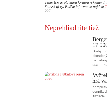
Tento text je platenou formou reklamy. In
Sme.sk aj vy. Bližšie informácie nájdete
227.
Neprehliadnite tiež
Berge
17 50
Druhý roč
obsadený 
Barcelony
Niké
15
Vyžre
hrá va
Kompletný
denníkoc
INZERCIA