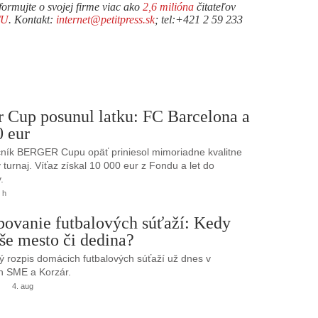
formujte o svojej firme viac ako
2,6 milióna
čitateľov
TU
. Kontakt:
internet@petitpress.sk
; tel:+421 2 59 233
r Cup posunul latku: FC Barcelona a
0 eur
ník BERGER Cupu opäť priniesol mimoriadne kvalitne
turnaj. Víťaz získal 10 000 eur z Fondu a let do
.
 h
bovanie futbalových súťaží: Kedy
še mesto či dedina?
 rozpis domácich futbalových súťaží už dnes v
h SME a Korzár.
4. aug