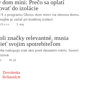
 dom mini: Prečo sa oplatí
ovať do izolácie
0 € z programu Obnov dom mini+ na obnovu domu.
jšie je začať pri kvalitnej izolácii.
 s.r.o.
3. aug
oli značky relevantné, musia
ieť svojim spotrebiteľom
elia nakupujú inak ako pred desiatimi rokmi, hovorí
bzová.
s.
30. júl
Dovolenka
Reštaurácie