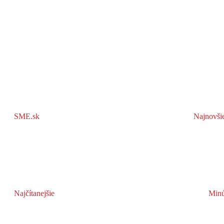
SME.sk
Najnovši
Najčítanejšie
Minú