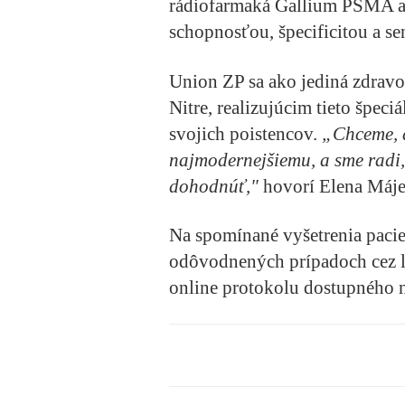
rádiofarmaká Gallium PSMA a
schopnosťou, špecificitou a sen
Union ZP sa ako jediná zdrav
Nitre, realizujúcim tieto špec
svojich poistencov.
„Chceme, a
najmodernejšiemu, a sme radi,
dohodnúť,"
hovorí Elena Máje
Na spomínané vyšetrenia paci
odôvodnených prípadoch cez le
online protokolu dostupného n