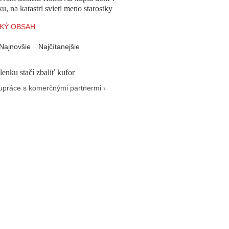
, na katastri svieti meno starostky
KÝ OBSAH
Najnovšie
Najčítanejšie
enku stačí zbaliť kufor
upráce s komerčnými partnermi ›