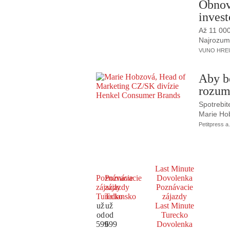
Obnov
invest
Až 11 00
Najrozumne
VUNO HREUS
Aby b
rozum
Spotrebit
Marie Ho
Petitpress a.
Last Minute
Poznávacie
Poznávacie
Dovolenka
zájazdy
zájazdy
Poznávacie
Turecko
Taliansko
zájazdy
už
už
Last Minute
od
od
Turecko
599
699
Dovolenka