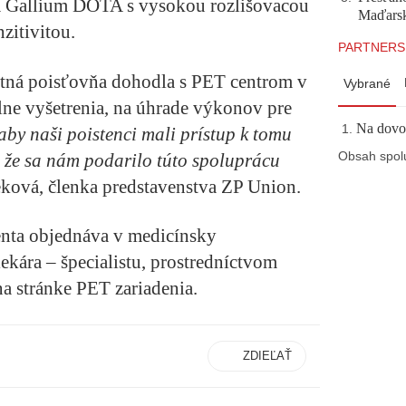
 Gallium DOTA s vysokou rozlišovacou
Maďarsku
zitivitou.
PARTNERS
otná poisťovňa dohodla s PET centrom v
Vybrané
iálne vyšetrenia, na úhrade výkonov pre
Na dovol
by naši poistenci mali prístup k tomu
 že sa nám podarilo túto spoluprácu
Obsah spol
ková, členka predstavenstva ZP Union.
enta objednáva v medicínsky
kára – špecialistu, prostredníctvom
a stránke PET zariadenia.
ZDIEĽAŤ