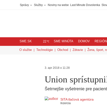
Správy
Služby
Noviny na webe
Last Minute Dovolenka
Slov
SME.SK
SME MINÚTA
DOMOV
REGIÓN
℃
22
O službe
Technológie
Obchod
Zdravie
Žena, šport, r
3. apr 2018 o 11:28
Union sprístupni
Šetrnejšie vyšetrenie pre pacient
SITA tlačová agentúra
Inzercia