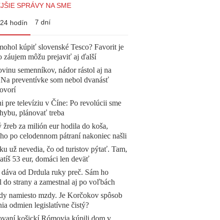
JŠIE SPRÁVY NA SME
7 dní
24 hodín
mohol kúpiť slovenské Tesco? Favorit je
o záujem môžu prejaviť aj ďalší
vinu semenníkov, nádor rástol aj na
. Na preventívke som nebol dvanásť
ovorí
ni pre televíziu v Číne: Po revolúcii sme
chybu, plánovať treba
žreb za milión eur hodila do koša,
 ho po celodennom pátraní nakoniec našli
u už nevedia, čo od turistov pýtať. Tam,
atíš 53 eur, domáci len deväť
 dáva od Drdula ruky preč. Sám ho
l do strany a zamestnal aj po voľbách
dy namiesto mzdy. Je Korčokov spôsob
ia odmien legislatívne čistý?
ovaní košickí Rómovia kúpili dom v