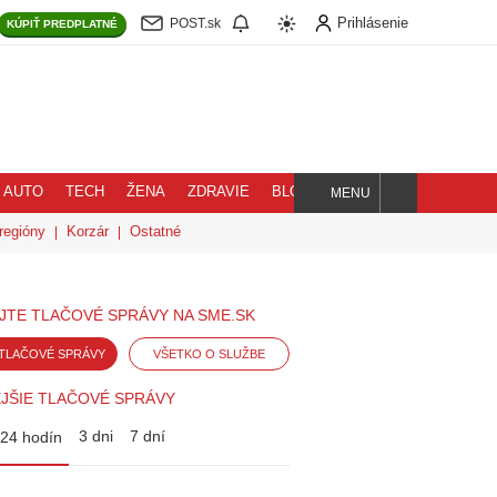
Prihlásenie
POST.sk
KÚPIŤ
PREDPLATNÉ
AUTO
TECH
ŽENA
ZDRAVIE
BLOG
MENU
Hľadaj
regióny
Korzár
Ostatné
JTE TLAČOVÉ SPRÁVY NA SME.SK
TLAČOVÉ SPRÁVY
VŠETKO O SLUŽBE
JŠIE TLAČOVÉ SPRÁVY
3 dni
7 dní
24 hodín