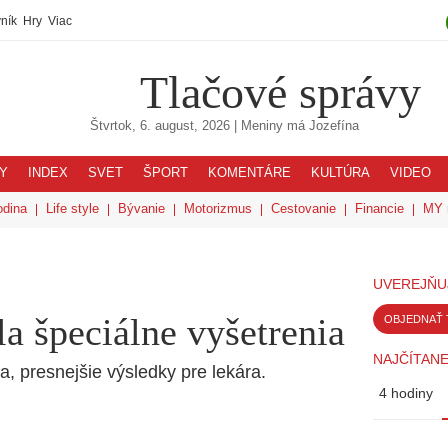
ník
Hry
Viac
Tlačové správy
Štvrtok, 6. august, 2026
| Meniny má
Jozefína
Y
INDEX
SVET
ŠPORT
KOMENTÁRE
KULTÚRA
VIDEO
odina
Life style
Bývanie
Motorizmus
Cestovanie
Financie
MY 
UVEREJŇU
la špeciálne vyšetrenia
OBJEDNAŤ 
NAJČÍTANE
a, presnejšie výsledky pre lekára.
4 hodiny