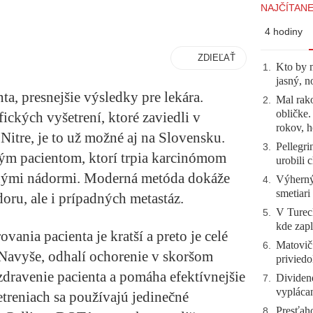
NAJČÍTANE
4 hodiny
ZDIEĽAŤ
Kto by 
1
.
jasný, n
nta, presnejšie výsledky pre lekára.
Mal rako
2
.
obličke
kých vyšetrení, ktoré zaviedli v
rokov, h
Nitre, je to už možné aj na Slovensku.
Pellegri
3
.
ým pacientom, ktorí trpia karcinómom
urobili 
nnými nádormi. Moderná metóda dokáže
Výherný 
4
.
smetiari
oru, ale i prípadných metastáz.
V Tureck
5
.
kde zapl
vania pacienta je kratší a preto je celé
Matovič
6
.
 Navyše, odhalí ochorenie v skoršom
priviedo
zdravenie pacienta a pomáha efektívnejšie
Dividen
7
.
vyplácan
šetreniach sa používajú jedinečné
Presťah
8
.