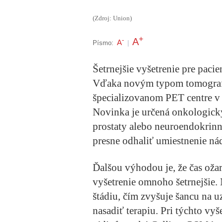
(Zdroj: Union)
+
A
-
A
Písmo:
|
Šetrnejšie vyšetrenie pre pacie
Vďaka novým typom tomografic
špecializovanom PET centre v 
Novinka je určená onkologick
prostaty alebo neuroendokri
presne odhaliť umiestnenie nád
Ďalšou výhodou je, že čas ožaro
vyšetrenie omnoho šetrnejšie.
štádiu, čím zvyšuje šancu na u
nasadiť terapiu. Pri týchto vy