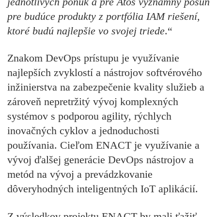
jednotlivých ponúk a pre Atos významný posun
pre budúce produkty z portfólia IAM riešení,
ktoré budú najlepšie vo svojej triede
.“
Znakom DevOps prístupu je využívanie
najlepších zvyklostí a nástrojov softvérového
inžinierstva na zabezpečenie kvality služieb a
zároveň nepretržitý vývoj komplexných
systémov s podporou agility, rýchlych
inovačných cyklov a jednoduchosti
používania. Cieľom ENACT je využívanie a
vývoj ďalšej generácie DevOps nástrojov a
metód na vývoj a prevádzkovanie
dôveryhodných inteligentných IoT aplikácií.
Z výsledkov projektu ENACT by mali ťažiť