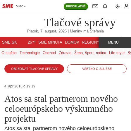
Viac
PREDPLATNÉ
Tlačové správy
Piatok, 7. august, 2026
| Meniny má
Štefánia
℃
SME.SK
SME MINÚTA
DOMOV
REGIÓNY
INDEX
SVET
26
MENU
O službe
Technológie
Obchod
Zdravie
Žena, šport, rodina
Life style
B
OBJEDNAŤ TLAČOVÉ SPRÁVY
VŠETKO O SLUŽBE
4. apr 2018 o 19:19
Atos sa stal partnerom nového
celoeurópskeho výskumného
projektu
Atos sa stal partnerom nového celoeurópskeho