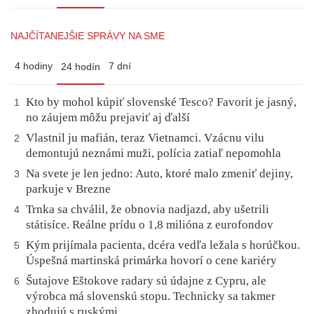
NAJČÍTANEJŠIE SPRÁVY NA SME
4 hodiny
7 dní
24 hodín
Kto by mohol kúpiť slovenské Tesco? Favorit je jasný,
1
no záujem môžu prejaviť aj ďalší
Vlastnil ju mafián, teraz Vietnamci. Vzácnu vilu
2
demontujú neznámi muži, polícia zatiaľ nepomohla
Na svete je len jedno: Auto, ktoré malo zmeniť dejiny,
3
parkuje v Brezne
Trnka sa chválil, že obnovia nadjazd, aby ušetrili
4
státisíce. Reálne prídu o 1,8 milióna z eurofondov
Kým prijímala pacienta, dcéra vedľa ležala s horúčkou.
5
Úspešná martinská primárka hovorí o cene kariéry
Šutajove Eštokove radary sú údajne z Cypru, ale
6
výrobca má slovenskú stopu. Technicky sa takmer
zhodujú s ruskými