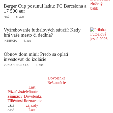
Berger Cup posunul latku: FC Barcelona a
17 500 eur
Niké
5. aug
Vyžrebovanie futbalových súťaží: Kedy
hrá vaše mesto či dedina?
INZERCIA
4. aug
Obnov dom mini: Prečo sa oplatí
investovať do izolácie
VUNO HREUS s.r.o.
3. aug
Dovolenka
Reštaurácie
Last
Poznávacie
Poznávacie
Minute
zájazdy
zájazdy
Dovolenka
Turecko
Taliansko
Poznávacie
už
už
zájazdy
od
od
Last