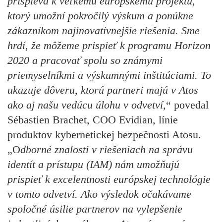
prispieva k veľkému európskemu projektu,
ktorý umožní pokročilý výskum a ponúkne
zákazníkom najinovatívnejšie riešenia. Sme
hrdí, že môžeme prispieť k programu Horizon
2020 a pracovať spolu so známymi
priemyselníkmi a výskumnými inštitúciami. To
ukazuje dôveru, ktorú partneri majú v Atos
ako aj našu vedúcu úlohu v odvetví
,“ povedal
Sébastien Brachet, COO Evidian, línie
produktov kybernetickej bezpečnosti Atosu
.
„O
dborné znalosti v riešeniach na správu
identít a prístupu (IAM) nám umožňujú
prispieť k excelentnosti európskej technológie
v tomto odvetví. Ako výsledok očakávame
spoločné úsilie partnerov na vylepšenie