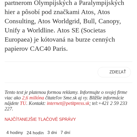
partnerom Olympijských a Paralympijských
hier a pôsobí pod značkami Atos, Atos
Consulting, Atos Worldgrid, Bull, Canopy,
Unify a Worldline. Atos SE (Societas
Europaea) je kótovaná na burze cenných
papierov CAC40 Paris.
ZDIEĽAŤ
Tento text je platenou formou reklamy. Informujte o svojej firme
viac ako
2,6 milióna
čitateľov Sme.sk aj vy. Bližšie informácie
nájdete
TU
. Kontakt:
internet@petitpress.sk
; tel:+421 2 59 233
227.
NAJČÍTANEJŠIE TLAČOVÉ SPRÁVY
4 hodiny
3 dni
7 dní
24 hodín