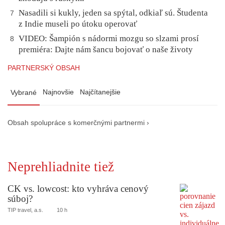
Nasadili si kukly, jeden sa spýtal, odkiaľ sú. Študenta
7
z Indie museli po útoku operovať
VIDEO: Šampión s nádormi mozgu so slzami prosí
8
premiéra: Dajte nám šancu bojovať o naše životy
PARTNERSKÝ OBSAH
Najnovšie
Najčítanejšie
Vybrané
Obsah spolupráce s komerčnými partnermi ›
Neprehliadnite tiež
CK vs. lowcost: kto vyhráva cenový
súboj?
TIP travel, a.s.
10 h