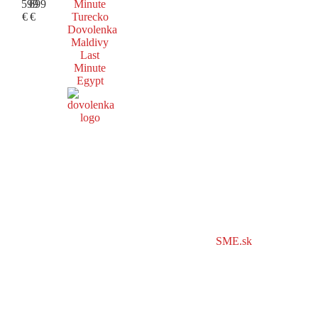
599
699
Minute
€
€
Turecko
Dovolenka
Maldivy
Last
Minute
Egypt
SME.sk