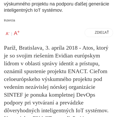
výskumného projektu na podporu ďalšej generácie
inteligentných IoT systémov.
Inzercia
+
A
-
ZDIEĽAŤ
A
|
Paríž, Bratislava, 3. apríla 2018 - Atos, ktorý
je so svojim riešením Evidian európskym
lídrom v oblasti správy identít a prístupu,
oznámil spustenie projektu ENACT. Cieľom
celoeurópskeho výskumného projektu pod
vedením nezávislej nórskej organizácie
SINTEF je ponuka kompletnej DevOps
podpory pri vytváraní a prevádzke
dôveryhodných inteligentných IoT systémov.