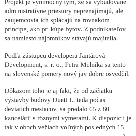
Projekt je výnimočný tým, že sa vybudované
administratívne priestory neprenajímajú, ale
záujemcovia ich splácajú na rovnakom
princípe, ako pri kúpe bytov. Z podnikateľov
sa namiesto nájomníkov stávajú majitelia.
Podľa zástupcu developera Jantárová
Development, s. r. o., Petra Melníka sa tento
na slovenské pomery nový jav dobre osvedčil.
Dôkazom toho je aj fakt, že od začiatku
výstavby budovy Duett I., teda počas
deviatich mesiacov, sa predalo 65 z 80
kancelárií s rôznymi výmerami. K dispozícii je
tak v oboch vežiach voľných posledných 15