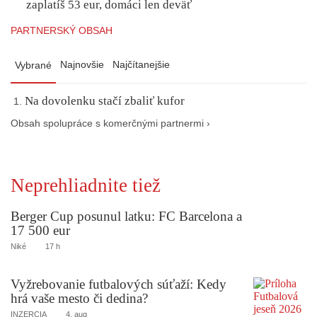
zaplatíš 53 eur, domáci len deväť
PARTNERSKÝ OBSAH
Najnovšie
Najčítanejšie
Vybrané
Na dovolenku stačí zbaliť kufor
Obsah spolupráce s komerčnými partnermi ›
Neprehliadnite tiež
Berger Cup posunul latku: FC Barcelona a
17 500 eur
Niké
17 h
Vyžrebovanie futbalových súťaží: Kedy
hrá vaše mesto či dedina?
INZERCIA
4. aug