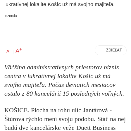
lukratívnej lokalite Košíc už má svojho majiteľa.
Inzercia
+
A
-
ZDIEĽAŤ
A
|
Väčšina administratívnych priestorov biznis
centra v lukratívnej lokalite Košíc už má
svojho majiteľa. Počas deviatich mesiacov
ostalo z 80 kancelárií 15 posledných voľných.
KOŠICE. Plocha na rohu ulíc Jantárová -
Štúrova rýchlo mení svoju podobu. Stáť na nej
budú dve kancelárske veže Duett Business