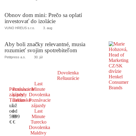
Obnov dom mini: Prečo sa oplatí
investovať do izolácie
VUNO HREUS s.r.o.
3. aug
Aby boli značky relevantné, musia
rozumieť svojim spotrebiteľom
Petitpress a.s.
30. júl
Dovolenka
Reštaurácie
Last
Poznávacie
Poznávacie
Minute
zájazdy
zájazdy
Dovolenka
Turecko
Taliansko
Poznávacie
už
už
zájazdy
od
od
Last
599
699
Minute
€
€
Turecko
Dovolenka
Maldivy