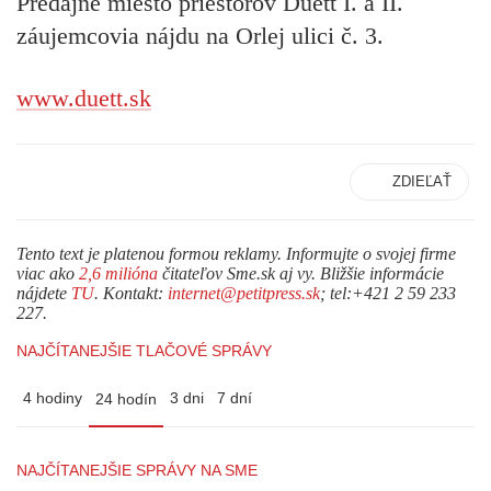
Predajné miesto priestorov Duett I. a II.
záujemcovia nájdu na Orlej ulici č. 3.
www.duett.sk
ZDIEĽAŤ
Tento text je platenou formou reklamy. Informujte o svojej firme
viac ako
2,6 milióna
čitateľov Sme.sk aj vy. Bližšie informácie
nájdete
TU
. Kontakt:
internet@petitpress.sk
; tel:+421 2 59 233
227.
NAJČÍTANEJŠIE TLAČOVÉ SPRÁVY
4 hodiny
3 dni
7 dní
24 hodín
NAJČÍTANEJŠIE SPRÁVY NA SME