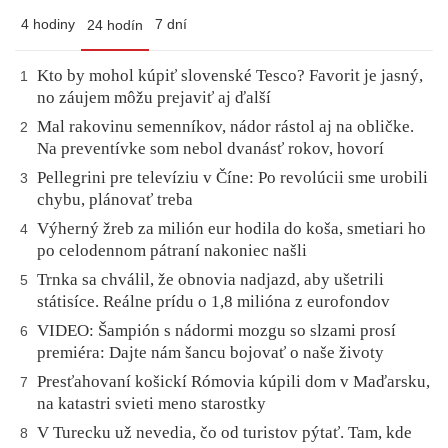
4 hodiny
7 dní
24 hodín
Kto by mohol kúpiť slovenské Tesco? Favorit je jasný,
1
no záujem môžu prejaviť aj ďalší
Mal rakovinu semenníkov, nádor rástol aj na obličke.
2
Na preventívke som nebol dvanásť rokov, hovorí
Pellegrini pre televíziu v Číne: Po revolúcii sme urobili
3
chybu, plánovať treba
Výherný žreb za milión eur hodila do koša, smetiari ho
4
po celodennom pátraní nakoniec našli
Trnka sa chválil, že obnovia nadjazd, aby ušetrili
5
státisíce. Reálne prídu o 1,8 milióna z eurofondov
VIDEO: Šampión s nádormi mozgu so slzami prosí
6
premiéra: Dajte nám šancu bojovať o naše životy
Presťahovaní košickí Rómovia kúpili dom v Maďarsku,
7
na katastri svieti meno starostky
V Turecku už nevedia, čo od turistov pýtať. Tam, kde
8