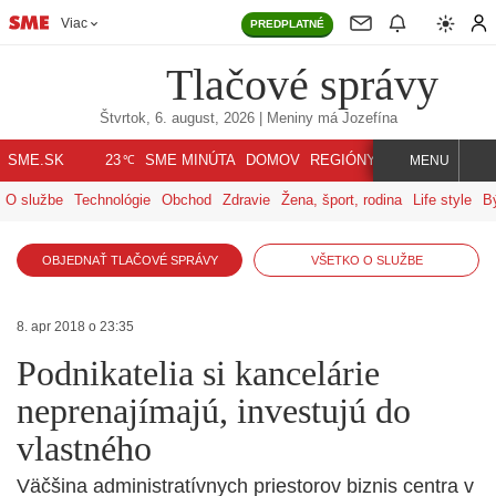
Viac
PREDPLATNÉ
Tlačové správy
Štvrtok, 6. august, 2026
| Meniny má
Jozefína
℃
SME.SK
SME MINÚTA
DOMOV
REGIÓNY
INDEX
SVET
23
MENU
O službe
Technológie
Obchod
Zdravie
Žena, šport, rodina
Life style
B
OBJEDNAŤ TLAČOVÉ SPRÁVY
VŠETKO O SLUŽBE
8. apr 2018 o 23:35
Podnikatelia si kancelárie
neprenajímajú, investujú do
vlastného
Väčšina administratívnych priestorov biznis centra v