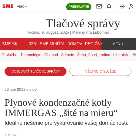
Viac
PREDPLATNÉ
Tlačové správy
Nedeľa, 9. august, 2026
| Meniny má
Ľubomíra
℃
SME.SK
SME MINÚTA
DOMOV
REGIÓNY
INDEX
SVET
32
MENU
O službe
Technológie
Obchod
Zdravie
Žena, šport, rodina
Life style
B
OBJEDNAŤ TLAČOVÉ SPRÁVY
VŠETKO O SLUŽBE
26. apr 2018 o 0:00
Plynové kondenzačné kotly
IMMERGAS „šité na mieru“
Ideálne riešenie pre vykurovanie vašej domácnosti.
Inzercia