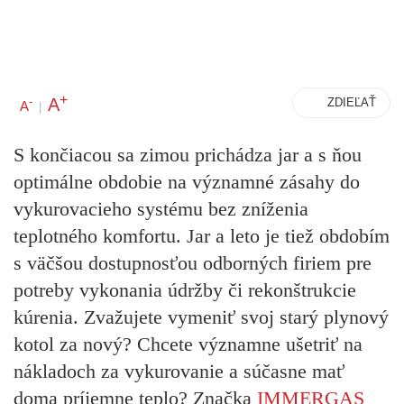
+
A
-
ZDIEĽAŤ
A
|
S končiacou sa zimou prichádza jar a s ňou
optimálne obdobie na významné zásahy do
vykurovacieho systému bez zníženia
teplotného komfortu. Jar a leto je tiež obdobím
s väčšou dostupnosťou odborných firiem pre
potreby vykonania údržby či rekonštrukcie
kúrenia. Zvažujete vymeniť svoj starý plynový
kotol za nový? Chcete významne ušetriť na
nákladoch za vykurovanie a súčasne mať
doma príjemne teplo? Značka
IMMERGAS