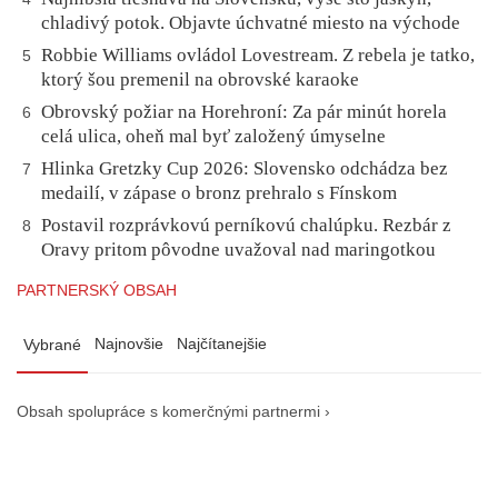
chladivý potok. Objavte úchvatné miesto na východe
Robbie Williams ovládol Lovestream. Z rebela je tatko,
5
ktorý šou premenil na obrovské karaoke
Obrovský požiar na Horehroní: Za pár minút horela
6
celá ulica, oheň mal byť založený úmyselne
Hlinka Gretzky Cup 2026: Slovensko odchádza bez
7
medailí, v zápase o bronz prehralo s Fínskom
Postavil rozprávkovú perníkovú chalúpku. Rezbár z
8
Oravy pritom pôvodne uvažoval nad maringotkou
PARTNERSKÝ OBSAH
Najnovšie
Najčítanejšie
Vybrané
Obsah spolupráce s komerčnými partnermi ›