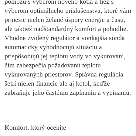
pomôžu s výberom nového kotla a tiež s
výberom optimálneho príslušenstva, ktoré vám
prinesie nielen želané úspory energie a času,
ale taktiež nadštandardný komfort a pohodlie.
Vhodne zvolený regulátor a vonkajšia sonda
automaticky vyhodnocujú situáciu a
prispôsobujú jej teplotu vody vo vykurovaní,
čím zabezpečia požadovanú teplotu
vykurovaných priestorov. Správna regulácia
šetrí nielen financie ale aj kotol, keďže
zabraňuje jeho častému zapínaniu a vypínaniu.
Komfort, ktorý oceníte