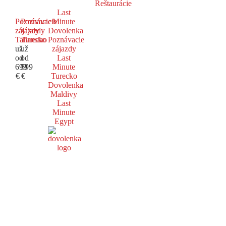
Reštaurácie
Last
Poznávacie
Poznávacie
Minute
zájazdy
zájazdy
Dovolenka
Taliansko
Turecko
Poznávacie
už
už
zájazdy
od
od
Last
699
599
Minute
€
€
Turecko
Dovolenka
Maldivy
Last
Minute
Egypt