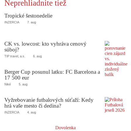
Neprehliadnite tiež
Tropické šestonedelie
INZERCIA
7. aug
CK vs. lowcost: kto vyhráva cenový
súboj?
TIP travel, a.s.
6. aug
Berger Cup posunul latku: FC Barcelona a
17 500 eur
Niké
5. aug
Vyžrebovanie futbalových súťaží: Kedy
hrá vaše mesto či dedina?
INZERCIA
4. aug
Dovolenka