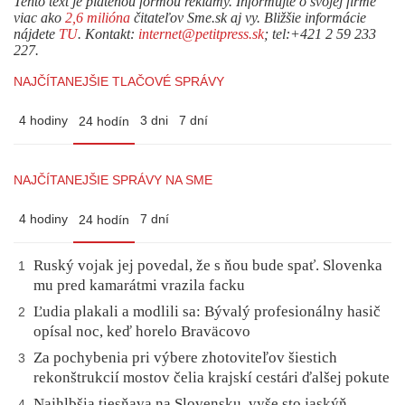
Tento text je platenou formou reklamy. Informujte o svojej firme
viac ako
2,6 milióna
čitateľov Sme.sk aj vy. Bližšie informácie
nájdete
TU
. Kontakt:
internet@petitpress.sk
; tel:+421 2 59 233
227.
NAJČÍTANEJŠIE TLAČOVÉ SPRÁVY
4 hodiny
3 dni
7 dní
24 hodín
NAJČÍTANEJŠIE SPRÁVY NA SME
4 hodiny
7 dní
24 hodín
Ruský vojak jej povedal, že s ňou bude spať. Slovenka
1
mu pred kamarátmi vrazila facku
Ľudia plakali a modlili sa: Bývalý profesionálny hasič
2
opísal noc, keď horelo Braväcovo
Za pochybenia pri výbere zhotoviteľov šiestich
3
rekonštrukcií mostov čelia krajskí cestári ďalšej pokute
Najhlbšia tiesňava na Slovensku, vyše sto jaskýň,
4