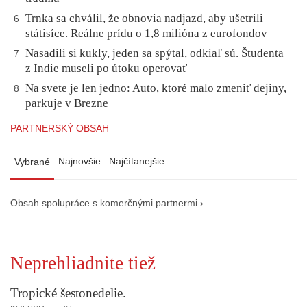
Trnka sa chválil, že obnovia nadjazd, aby ušetrili
6
státisíce. Reálne prídu o 1,8 milióna z eurofondov
Nasadili si kukly, jeden sa spýtal, odkiaľ sú. Študenta
7
z Indie museli po útoku operovať
Na svete je len jedno: Auto, ktoré malo zmeniť dejiny,
8
parkuje v Brezne
PARTNERSKÝ OBSAH
Najnovšie
Najčítanejšie
Vybrané
Obsah spolupráce s komerčnými partnermi ›
Neprehliadnite tiež
Tropické šestonedelie.