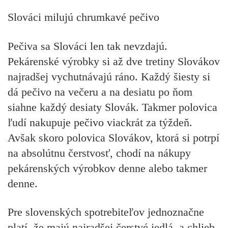
Slováci milujú chrumkavé pečivo
Pečiva sa Slováci len tak nevzdajú.
Pekárenské výrobky si až dve tretiny Slovákov
najradšej vychutnávajú ráno. Každý šiesty si
dá pečivo na večeru a na desiatu po ňom
siahne každý desiaty Slovák. Takmer polovica
ľudí nakupuje pečivo viackrát za týždeň.
Avšak skoro polovica Slovákov, ktorá si potrpí
na absolútnu čerstvosť, chodí na nákupy
pekárenských výrobkov denne alebo takmer
denne.
Pre slovenských spotrebiteľov jednoznačne
platí, že majú najradšej čerstvé jedlá, a chlieb