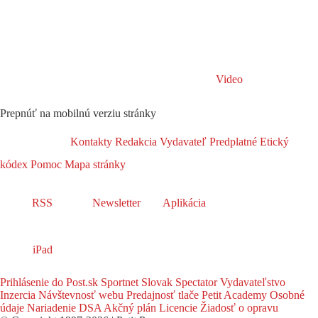
Video
Prepnúť na mobilnú verziu stránky
Kontakty
Redakcia
Vydavateľ
Predplatné
Etický
kódex
Pomoc
Mapa stránky
RSS
Newsletter
Aplikácia
iPad
Prihlásenie do Post.sk
Sportnet
Slovak Spectator
Vydavateľstvo
Inzercia
Návštevnosť webu
Predajnosť tlače
Petit Academy
Osobné
údaje
Nariadenie DSA
Akčný plán
Licencie
Žiadosť o opravu