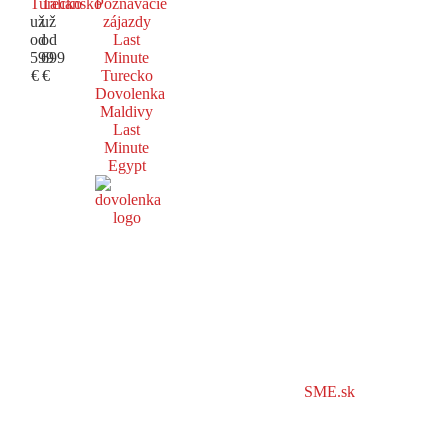
Turecko
Taliansko
Poznávacie
už
už
zájazdy
od
od
Last
599
699
Minute
€
€
Turecko
Dovolenka
Maldivy
Last
Minute
Egypt
SME.sk