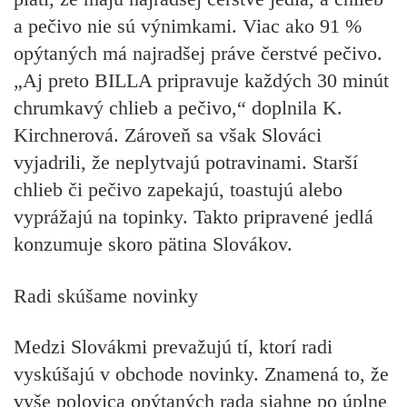
a pečivo nie sú výnimkami. Viac ako 91 %
opýtaných má najradšej práve čerstvé pečivo.
„Aj preto BILLA pripravuje každých 30 minút
chrumkavý chlieb a pečivo,“ doplnila K.
Kirchnerová. Zároveň sa však Slováci
vyjadrili, že neplytvajú potravinami. Starší
chlieb či pečivo zapekajú, toastujú alebo
vyprážajú na topinky. Takto pripravené jedlá
konzumuje skoro pätina Slovákov.
Radi skúšame novinky
Medzi Slovákmi prevažujú tí, ktorí radi
vyskúšajú v obchode novinky. Znamená to, že
vyše polovica opýtaných rada siahne po úplne