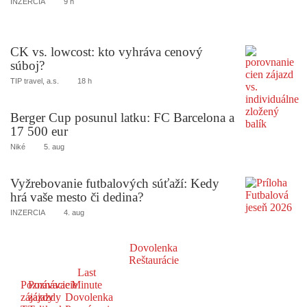
INZERCIA
9 h
CK vs. lowcost: kto vyhráva cenový
súboj?
TIP travel, a.s.
18 h
Berger Cup posunul latku: FC Barcelona a
17 500 eur
Niké
5. aug
Vyžrebovanie futbalových súťaží: Kedy
hrá vaše mesto či dedina?
INZERCIA
4. aug
Dovolenka
Reštaurácie
Last
Poznávacie
Poznávacie
Minute
zájazdy
zájazdy
Dovolenka