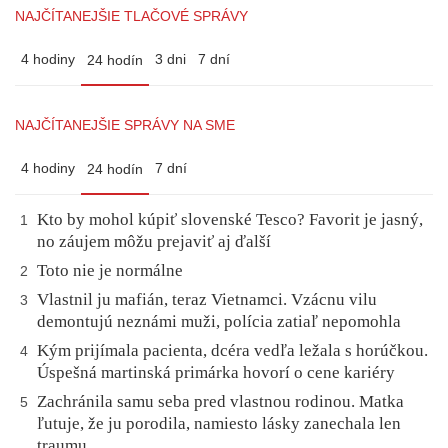
NAJČÍTANEJŠIE TLAČOVÉ SPRÁVY
4 hodiny
3 dni
7 dní
24 hodín
NAJČÍTANEJŠIE SPRÁVY NA SME
4 hodiny
7 dní
24 hodín
Kto by mohol kúpiť slovenské Tesco? Favorit je jasný,
1
no záujem môžu prejaviť aj ďalší
Toto nie je normálne
2
Vlastnil ju mafián, teraz Vietnamci. Vzácnu vilu
3
demontujú neznámi muži, polícia zatiaľ nepomohla
Kým prijímala pacienta, dcéra vedľa ležala s horúčkou.
4
Úspešná martinská primárka hovorí o cene kariéry
Zachránila samu seba pred vlastnou rodinou. Matka
5
ľutuje, že ju porodila, namiesto lásky zanechala len
traumu