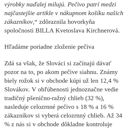
výrobky naďalej milujú. Pečivo patrí medzi
najčastejšie artikle v nákupnom košíku našich
zákazníkov
,“ zdôraznila hovorkyňa
spoločnosti BILLA Kvetoslava Kirchnerová.
Hľadáme
poriadne zloženie pečiva
Zdá sa však, že Slováci si začínajú dávať
pozor na to, po akom pečive siahnu. Známy
biely rožok si v obchode kúpi už len 12,4 %
Slovákov. V obľúbenosti jednoznačne vedie
tradičný pšenično-ražný chlieb (32 %),
nasleduje celozrnné pečivo s 18 % a 16 %
zákazníkov si vyberá celozrnný chlieb. Až 34
% z nás si v obchode dôkladne kontroluje