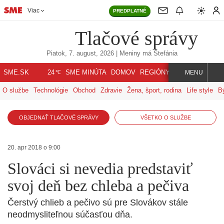
Viac
PREDPLATNÉ
Tlačové správy
Piatok, 7. august, 2026
| Meniny má
Štefánia
℃
SME.SK
SME MINÚTA
DOMOV
REGIÓNY
INDEX
SVET
24
MENU
O službe
Technológie
Obchod
Zdravie
Žena, šport, rodina
Life style
B
OBJEDNAŤ TLAČOVÉ SPRÁVY
VŠETKO O SLUŽBE
20. apr 2018 o 9:00
Slováci si nevedia predstaviť
svoj deň bez chleba a pečiva
Čerstvý chlieb a pečivo sú pre Slovákov stále
neodmysliteľnou súčasťou dňa.