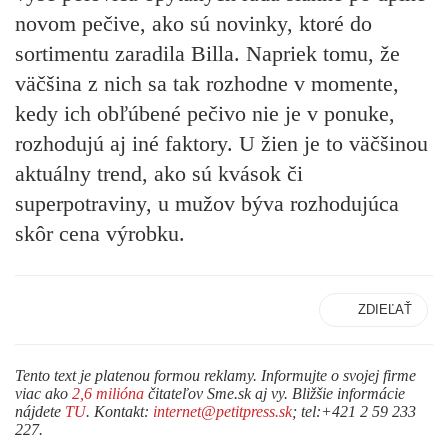
novom pečive, ako sú novinky, ktoré do
sortimentu zaradila Billa. Napriek tomu, že
väčšina z nich sa tak rozhodne v momente,
kedy ich obľúbené pečivo nie je v ponuke,
rozhodujú aj iné faktory. U žien je to väčšinou
aktuálny trend, ako sú kvások či
superpotraviny, u mužov býva rozhodujúca
skôr cena výrobku.
ZDIEĽAŤ
Tento text je platenou formou reklamy. Informujte o svojej firme
viac ako
2,6 milióna
čitateľov Sme.sk aj vy. Bližšie informácie
nájdete
TU
. Kontakt:
internet@petitpress.sk
; tel:+421 2 59 233
227.