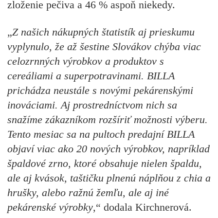
zloženie pečiva a 46 % aspoň niekedy.
„
Z našich nákupných štatistík aj prieskumu
vyplynulo, že až šestine Slovákov chýba viac
celozrnných výrobkov a produktov s
cereáliami a superpotravinami. BILLA
prichádza neustále s novými pekárenskými
inováciami. Aj prostredníctvom nich sa
snažíme zákazníkom rozšíriť možnosti výberu.
Tento mesiac sa na pultoch predajní BILLA
objaví viac ako 20 nových výrobkov, napríklad
špaldové zrno, ktoré obsahuje nielen špaldu,
ale aj kvások, taštičku plnenú náplňou z chia a
hrušky, alebo ražnú žemľu, ale aj iné
pekárenské výrobky
,“ dodala Kirchnerová.