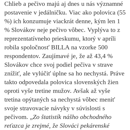
Chlieb a pečivo majú aj dnes u nás významné
postavenie v jedálničku. Viac ako polovica (55
%) ich konzumuje viackrát denne, kým len 1
% Slovákov neje pečivo vôbec. Vyplýva to z
reprezentatívneho prieskumu, ktorý v apríli
robila spoločnosť BILLA na vzorke 500
respondentov. Zaujímavé je, že až 43,4 %
Slovákov chce svoj podiel pečiva v strave
znížiť, ale vylúčiť úplne sa ho nechystá. Práve
takto odpovedala polovica slovenských žien
oproti vyše tretine mužov. Avšak až vyše
tretina opýtaných sa nechystá vôbec meniť
svoje stravovacie návyky v súvislosti s
pečivom. „
Zo štatistík nášho obchodného
reťazca je zrejmé, že Slováci pekárenské