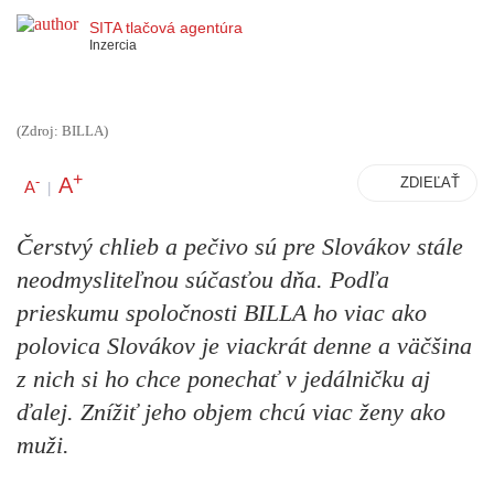
SITA tlačová agentúra
Inzercia
(Zdroj: BILLA)
+
A
-
ZDIEĽAŤ
A
|
Čerstvý chlieb a pečivo sú pre Slovákov stále
neodmysliteľnou súčasťou dňa. Podľa
prieskumu
spoločnosti BILLA
ho viac ako
polovica Slovákov je viackrát denne a väčšina
z nich si ho chce ponechať v jedálničku aj
ďalej. Znížiť jeho objem chcú viac ženy ako
muži.