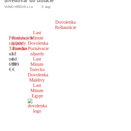
investovať do izolácie
VUNO HREUS s.r.o.
3. aug
Dovolenka
Reštaurácie
Last
Poznávacie
Poznávacie
Minute
zájazdy
zájazdy
Dovolenka
Taliansko
Turecko
Poznávacie
už
už
zájazdy
od
od
Last
699
599
Minute
€
€
Turecko
Dovolenka
Maldivy
Last
Minute
Egypt