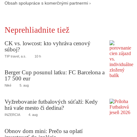
Obsah spolupráce s komerčnými partnermi ›
Neprehliadnite tiež
CK vs. lowcost: kto vyhráva cenový
súboj?
TIP travel, a.s.
10 h
Berger Cup posunul latku: FC Barcelona a
17 500 eur
Niké
5. aug
Vyžrebovanie futbalových súťaží: Kedy
hrá vaše mesto či dedina?
INZERCIA
4. aug
Obnov dom mini: Prečo sa oplatí