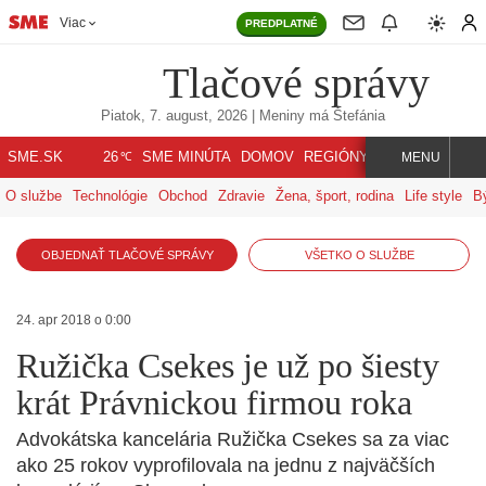
Viac
PREDPLATNÉ
Tlačové správy
Piatok, 7. august, 2026
| Meniny má
Štefánia
℃
SME.SK
SME MINÚTA
DOMOV
REGIÓNY
INDEX
SVET
26
MENU
O službe
Technológie
Obchod
Zdravie
Žena, šport, rodina
Life style
B
OBJEDNAŤ TLAČOVÉ SPRÁVY
VŠETKO O SLUŽBE
24. apr 2018 o 0:00
Ružička Csekes je už po šiesty
krát Právnickou firmou roka
Advokátska kancelária Ružička Csekes sa za viac
ako 25 rokov vyprofilovala na jednu z najväčších