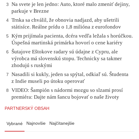
Na svete je len jedno: Auto, ktoré malo zmeniť dejiny,
3
parkuje v Brezne
Trnka sa chválil, že obnovia nadjazd, aby ušetrili
4
státisíce. Reálne prídu o 1,8 milióna z eurofondov
Kým prijímala pacienta, dcéra vedľa ležala s horúčkou.
5
Úspešná martinská primárka hovorí o cene kariéry
Šutajove Eštokove radary sú údajne z Cypru, ale
6
výrobca má slovenskú stopu. Technicky sa takmer
zhodujú s ruskými
Nasadili si kukly, jeden sa spýtal, odkiaľ sú. Študenta
7
z Indie museli po útoku operovať
VIDEO: Šampión s nádormi mozgu so slzami prosí
8
premiéra: Dajte nám šancu bojovať o naše životy
PARTNERSKÝ OBSAH
Najnovšie
Najčítanejšie
Vybrané