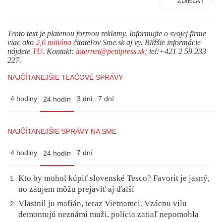
ZDIEĽAŤ
Tento text je platenou formou reklamy. Informujte o svojej firme
viac ako
2,6 milióna
čitateľov Sme.sk aj vy. Bližšie informácie
nájdete
TU
. Kontakt:
internet@petitpress.sk
; tel:+421 2 59 233
227.
NAJČÍTANEJŠIE TLAČOVÉ SPRÁVY
4 hodiny
3 dni
7 dní
24 hodín
NAJČÍTANEJŠIE SPRÁVY NA SME
4 hodiny
7 dní
24 hodín
Kto by mohol kúpiť slovenské Tesco? Favorit je jasný,
1
no záujem môžu prejaviť aj ďalší
Vlastnil ju mafián, teraz Vietnamci. Vzácnu vilu
2
demontujú neznámi muži, polícia zatiaľ nepomohla