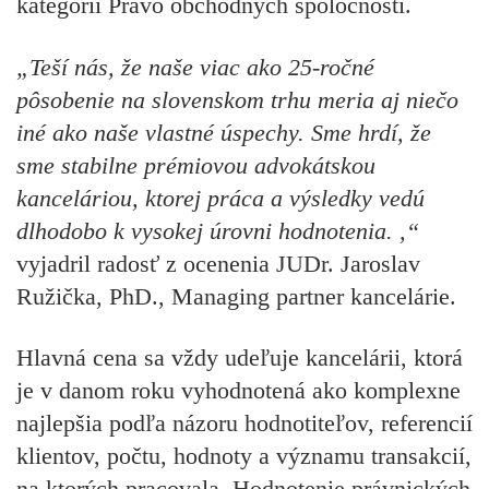
kategórii Právo obchodných spoločností.
„Teší nás, že naše viac ako 25-ročné
pôsobenie na slovenskom trhu meria aj niečo
iné ako naše vlastné úspechy. Sme hrdí, že
sme stabilne prémiovou advokátskou
kanceláriou, ktorej práca a výsledky vedú
dlhodobo k vysokej úrovni hodnotenia. ,“
vyjadril radosť z ocenenia JUDr. Jaroslav
Ružička, PhD., Managing partner kancelárie.
Hlavná cena sa vždy udeľuje kancelárii, ktorá
je v danom roku vyhodnotená ako komplexne
najlepšia podľa názoru hodnotiteľov, referencií
klientov, počtu, hodnoty a významu transakcií,
na ktorých pracovala. Hodnotenie právnických