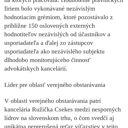
firiem bolo vykonávané nezávislým
hodnotiacim grémiom, ktoré pozostávalo z
približne 150 oslovených externých
hodnotiteľov nezávislých od účastníkov a
usporiadateľa a ďalej zo zástupcov
usporiadateľa ako nezávislého subjektu
dlhodobo monitorujúceho činnosť
advokátskych kancelárií.
Líder pre oblasť verejného obstarávania
V oblasti verejného obstarávania patrí
kancelária Ružička Csekes medzi nesporných
lídrov na slovenskom trhu, o čom svedčí aj
unikátna neprerušená reťaz víťazstiev v tejto