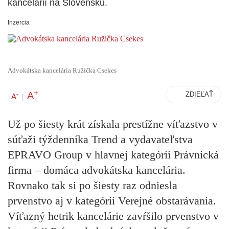
kancelárií na Slovensku.
Inzercia
Advokátska kancelária Ružička Csekes
+
A
-
ZDIEĽAŤ
A
|
Už po šiesty krát získala prestížne víťazstvo v
súťaži týždenníka Trend a vydavateľstva
EPRAVO Group v hlavnej kategórii Právnická
firma – domáca advokátska kancelária.
Rovnako tak si po šiesty raz odniesla
prvenstvo aj v kategórii Verejné obstarávania.
Víťazný hetrik kancelárie zavŕšilo prvenstvo v