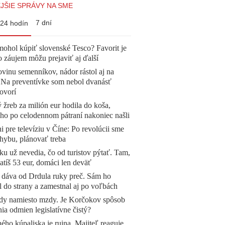
JŠIE SPRÁVY NA SME
7 dní
24 hodín
mohol kúpiť slovenské Tesco? Favorit je
o záujem môžu prejaviť aj ďalší
vinu semenníkov, nádor rástol aj na
. Na preventívke som nebol dvanásť
ovorí
žreb za milión eur hodila do koša,
 ho po celodennom pátraní nakoniec našli
ni pre televíziu v Číne: Po revolúcii sme
chybu, plánovať treba
u už nevedia, čo od turistov pýtať. Tam,
atíš 53 eur, domáci len deväť
 dáva od Drdula ruky preč. Sám ho
l do strany a zamestnal aj po voľbách
dy namiesto mzdy. Je Korčokov spôsob
ia odmien legislatívne čistý?
ého kúpaliska je ruina. Majiteľ reaguje