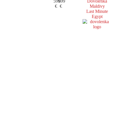
599
699
Dovolenka
€
€
Maldivy
Last Minute
Egypt