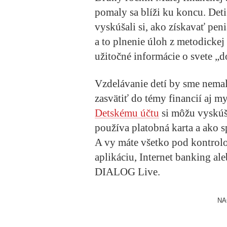
pomaly sa blíži ku koncu. Deti
vyskúšali si, ako získavať pe
a to plnenie úloh z metodicke
užitočné informácie o svete „
Vzdelávanie detí by sme nemal
zasvätiť do témy financií aj 
Detskému účtu
si môžu vyskúša
používa platobná karta a ako 
A vy máte všetko pod kontrol
aplikáciu, Internet banking al
DIALOG Live.
NA