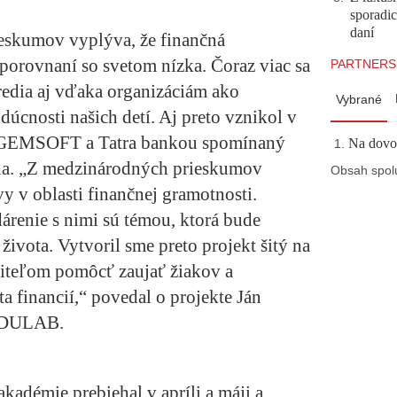
sporadi
daní
ieskumov vyplýva, že finančná
porovnaní so svetom nízka. Čoraz viac sa
PARTNERS
redia aj vďaka organizáciám ako
Vybrané
cnosti našich detí. Aj preto vznikol v
 AGEMSOFT a Tatra bankou spomínaný
Na dovol
ia. „Z medzinárodných prieskumov
Obsah spol
vy v oblasti finančnej gramotnosti.
renie s nimi sú témou, ktorá bude
života. Vytvoril sme preto projekt šitý na
učiteľom pomôcť zaujať žiakov a
a financií,“ povedal o projekte Ján
 EDULAB.
kadémie prebiehal v apríli a máji a