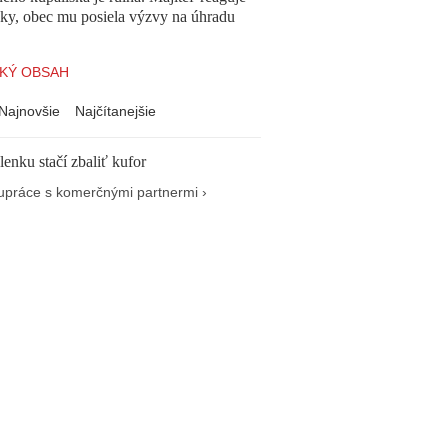
cky, obec mu posiela výzvy na úhradu
KÝ OBSAH
Najnovšie
Najčítanejšie
enku stačí zbaliť kufor
upráce s komerčnými partnermi ›