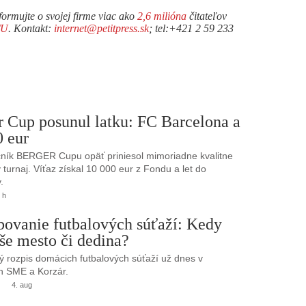
formujte o svojej firme viac ako
2,6 milióna
čitateľov
TU
. Kontakt:
internet@petitpress.sk
; tel:+421 2 59 233
r Cup posunul latku: FC Barcelona a
0 eur
ník BERGER Cupu opäť priniesol mimoriadne kvalitne
turnaj. Víťaz získal 10 000 eur z Fondu a let do
.
 h
bovanie futbalových súťaží: Kedy
še mesto či dedina?
 rozpis domácich futbalových súťaží už dnes v
h SME a Korzár.
4. aug