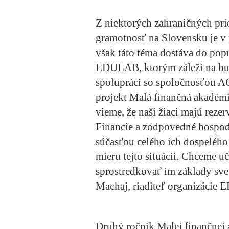
Z niektorých zahraničných pr
gramotnosť na Slovensku je v 
však táto téma dostáva do pop
EDULAB, ktorým záleží na budú
spolupráci so spoločnosťou
projekt Malá finančná akadém
vieme, že naši žiaci majú rezer
Financie a zodpovedné hospodá
súčasťou celého ich dospelého 
mieru tejto situácii. Chceme 
sprostredkovať im základy svet
Machaj, riaditeľ organizácie
Druhý ročník Malej finančnej a