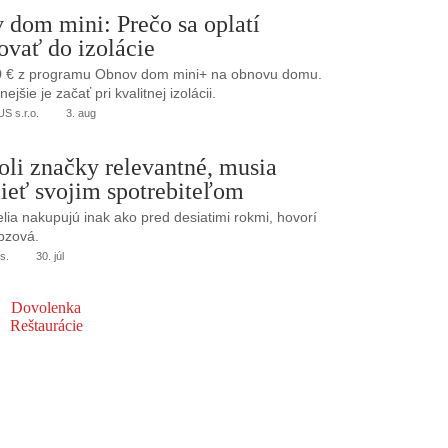
 dom mini: Prečo sa oplatí
ovať do izolácie
0 € z programu Obnov dom mini+ na obnovu domu.
jšie je začať pri kvalitnej izolácii.
 s.r.o.
3. aug
oli značky relevantné, musia
ieť svojim spotrebiteľom
elia nakupujú inak ako pred desiatimi rokmi, hovorí
bzová.
s.
30. júl
Dovolenka
Reštaurácie