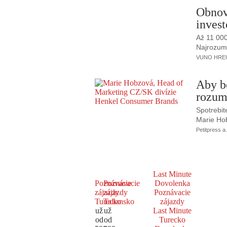
Obnov
invest
Až 11 00
Najrozumne
VUNO HREUS
Aby b
rozum
Spotrebit
Marie Ho
Petitpress a.
Last Minute
Poznávacie
Poznávacie
Dovolenka
zájazdy
zájazdy
Poznávacie
Turecko
Taliansko
zájazdy
už
už
Last Minute
od
od
Turecko