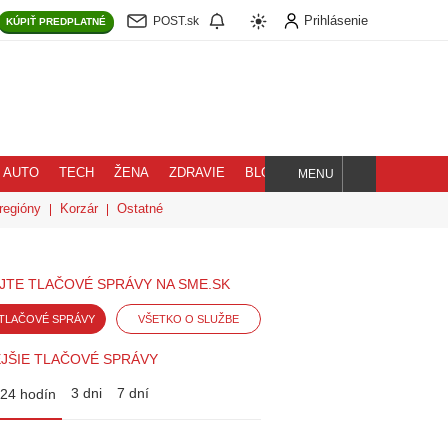
Prihlásenie
POST.sk
KÚPIŤ
PREDPLATNÉ
AUTO
TECH
ŽENA
ZDRAVIE
BLOG
MENU
Hľadaj
regióny
Korzár
Ostatné
JTE TLAČOVÉ SPRÁVY NA SME.SK
TLAČOVÉ SPRÁVY
VŠETKO O SLUŽBE
JŠIE TLAČOVÉ SPRÁVY
3 dni
7 dní
24 hodín