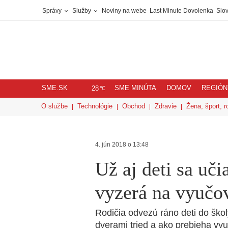
Správy
Služby
Noviny na webe
Last Minute Dovolenka
Slov
SME.SK
SME MINÚTA
DOMOV
REGIÓN
℃
28
O službe
Technológie
Obchod
Zdravie
Žena, šport, r
4. jún 2018 o 13:48
Už aj deti sa uči
vyzerá na vyučo
Rodičia odvezú ráno deti do škol
dverami tried a ako prebieha vy