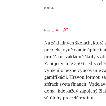
Inzercia
+
A
-
A
Písmo:
|
Na základných školách, ktoré s
prebieha vyučovanie úplne inak
prináša na základné školy vzde
Zapojených je 350 tried z cel
vymenilo bežné vyučovanie za
gamifikácii. Hravou formou sa
sférach sveta financií. Vzdeláv
doma, kde každý zapojený žia
sú úlohy pre celú rodinu.