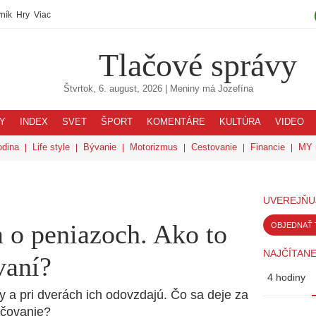
ník
Hry
Viac
Tlačové správy
Štvrtok, 6. august, 2026
| Meniny má
Jozefína
Y
INDEX
SVET
ŠPORT
KOMENTÁRE
KULTÚRA
VIDEO
odina
Life style
Bývanie
Motorizmus
Cestovanie
Financie
MY 
UVEREJŇU
a o peniazoch. Ako to
OBJEDNAŤ 
NAJČÍTANE
vaní?
4 hodiny
y a pri dverách ich odovzdajú. Čo sa deje za
učovanie?