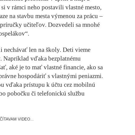
 si v rámci neho postavili vlastné mesto,
niaze na stavbu mesta výmenou za prácu –
j príručky učiteľov. Dozvedeli sa mnohé
dospelákov“.
i nechávať len na školy. Deti vieme
my. Napríklad vďaka bezplatnému
ť, aké je to mať vlastné financie, ako sa
správne hospodáriť s vlastnými peniazmi.
ou vďaka prístupu k účtu cez mobilnú
ebo pobočku či telefonickú službu
ČÍTAVAM VIDEO...