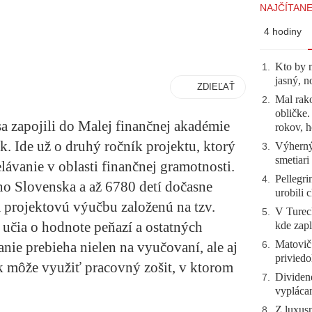
NAJČÍTANE
4 hodiny
Kto by 
1
.
jasný, n
ZDIEĽAŤ
Mal rako
2
.
obličke
a zapojili do Malej finančnej akadémie
rokov, h
. Ide už o druhý ročník projektu, ktorý
Výherný 
3
.
smetiari
lávanie v oblasti finančnej gramotnosti.
Pellegri
4
.
ého Slovenska a až 6780 detí dočasne
urobili 
 projektovú výučbu založenú na tzv.
V Tureck
5
.
 učia o hodnote peňazí a ostatných
kde zapl
Matovič
anie prebieha nielen na vyučovaní, ale aj
6
.
priviedo
k môže využiť pracovný zošit, v ktorom
Dividen
7
.
vyplácan
Z luxusn
8
.