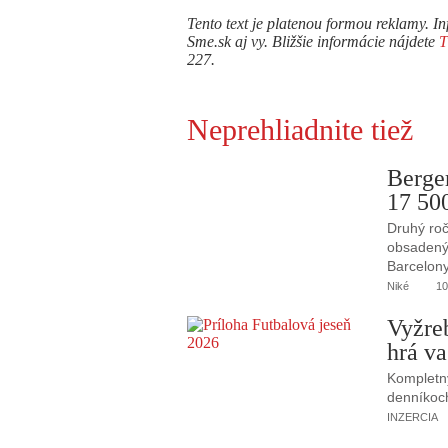
Tento text je platenou formou reklamy. In
Sme.sk aj vy. Bližšie informácie nájdete
227.
Neprehliadnite tiež
Berge
17 50
Druhý roč
obsadený 
Barcelony
Niké
10
Vyžre
hrá va
Kompletný
denníkoc
INZERCIA