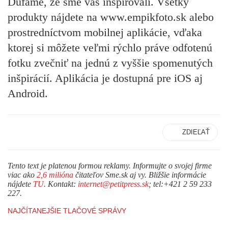
Dúfame, že sme vás inšpirovali. Všetky
produkty nájdete na www.empikfoto.sk alebo
prostredníctvom mobilnej aplikácie, vďaka
ktorej si môžete veľmi rýchlo práve odfotenú
fotku zvečniť na jednú z vyššie spomenutých
inšpirácií. Aplikácia je dostupná pre iOS aj
Android.
ZDIEĽAŤ
Tento text je platenou formou reklamy. Informujte o svojej firme
viac ako
2,6 milióna
čitateľov Sme.sk aj vy. Bližšie informácie
nájdete
TU
. Kontakt:
internet@petitpress.sk
; tel:+421 2 59 233
227.
NAJČÍTANEJŠIE TLAČOVÉ SPRÁVY