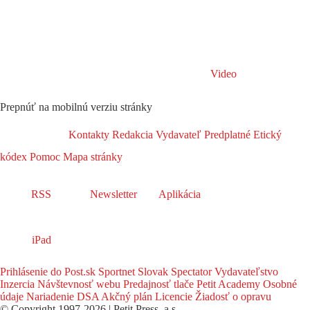
Video
Prepnúť na mobilnú verziu stránky
Kontakty
Redakcia
Vydavateľ
Predplatné
Etický
kódex
Pomoc
Mapa stránky
RSS
Newsletter
Aplikácia
iPad
Prihlásenie do Post.sk
Sportnet
Slovak Spectator
Vydavateľstvo
Inzercia
Návštevnosť webu
Predajnosť tlače
Petit Academy
Osobné
údaje
Nariadenie DSA
Akčný plán
Licencie
Žiadosť o opravu
© Copyright 1997-2026 | Petit Press, a.s.