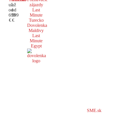
už
už
zájazdy
od
od
Last
699
599
Minute
€
€
Turecko
Dovolenka
Maldivy
Last
Minute
Egypt
SME.sk