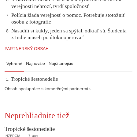
verejnosti nehrozí, tvrdí spoločnosť
Polícia žiada verejnosť o pomoc. Potrebuje stotožniť
7
osobu z fotografie
Nasadili si kukly, jeden sa spýtal, odkiaľ sú. Študenta
8
z Indie museli po útoku operovať
PARTNERSKÝ OBSAH
Najnovšie
Najčítanejšie
Vybrané
Tropické šestonedelie
Obsah spolupráce s komerčnými partnermi ›
Neprehliadnite tiež
Tropické šestonedelie
INZERCIA
7. aug