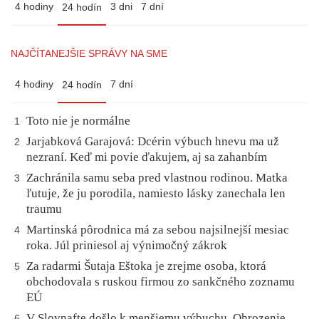
4 hodiny
3 dni
7 dní
24 hodín
NAJČÍTANEJŠIE SPRÁVY NA SME
4 hodiny
7 dní
24 hodín
Toto nie je normálne
1
Jarjabková Garajová: Dcérin výbuch hnevu ma už
2
nezraní. Keď mi povie ďakujem, aj sa zahanbím
Zachránila samu seba pred vlastnou rodinou. Matka
3
ľutuje, že ju porodila, namiesto lásky zanechala len
traumu
Martinská pôrodnica má za sebou najsilnejší mesiac
4
roka. Júl priniesol aj výnimočný zákrok
Za radarmi Šutaja Eštoka je zrejme osoba, ktorá
5
obchodovala s ruskou firmou zo sankčného zoznamu
EÚ
V Slovnafte došlo k menšiemu výbuchu. Ohrozenie
6