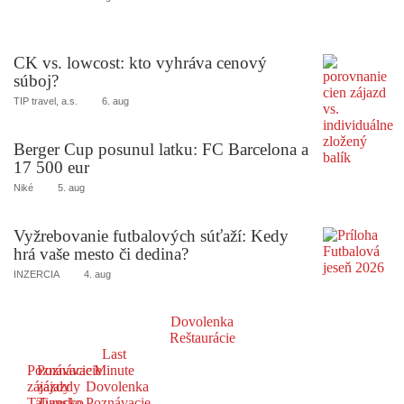
CK vs. lowcost: kto vyhráva cenový
súboj?
TIP travel, a.s.
6. aug
Berger Cup posunul latku: FC Barcelona a
17 500 eur
Niké
5. aug
Vyžrebovanie futbalových súťaží: Kedy
hrá vaše mesto či dedina?
INZERCIA
4. aug
Dovolenka
Reštaurácie
Last
Poznávacie
Poznávacie
Minute
zájazdy
zájazdy
Dovolenka
Taliansko
Turecko
Poznávacie