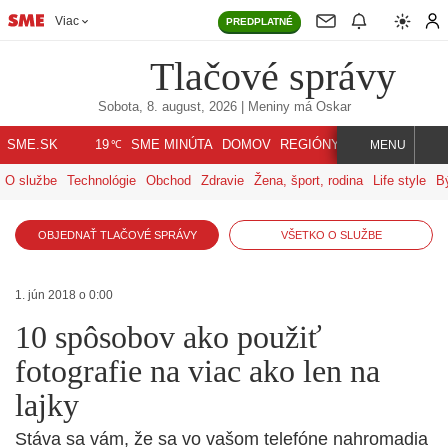
Viac
PREDPLATNÉ
Tlačové správy
Sobota, 8. august, 2026
| Meniny má
Oskar
℃
SME.SK
SME MINÚTA
DOMOV
REGIÓNY
INDEX
SVET
19
MENU
O službe
Technológie
Obchod
Zdravie
Žena, šport, rodina
Life style
B
OBJEDNAŤ TLAČOVÉ SPRÁVY
VŠETKO O SLUŽBE
1. jún 2018 o 0:00
10 spôsobov ako použiť
fotografie na viac ako len na
lajky
Stáva sa vám, že sa vo vašom telefóne nahromadia