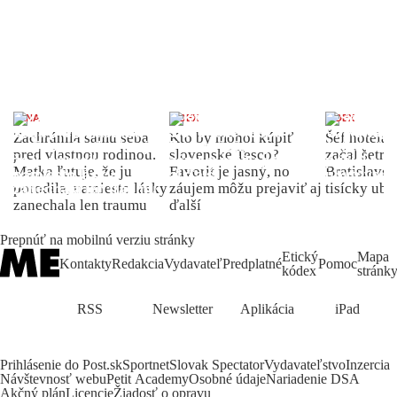
ŽENA
INDEX
INDEX
Zachránila samu seba
Kto by mohol kúpiť
Šéf hotela
pred vlastnou rodinou.
slovenské Tesco?
začal šetriť
Matka ľutuje, že ju
Favorit je jasný, no
Bratislave p
porodila, namiesto lásky
záujem môžu prejaviť aj
tisícky ub
zanechala len traumu
ďalší
Prepnúť na mobilnú verziu stránky
Etický
Mapa
Kontakty
Redakcia
Vydavateľ
Predplatné
Pomoc
kódex
stránk
RSS
Newsletter
Aplikácia
iPad
Prihlásenie do Post.sk
Sportnet
Slovak Spectator
Vydavateľstvo
Inzercia
Návštevnosť webu
Petit Academy
Osobné údaje
Nariadenie DSA
Akčný plán
Licencie
Žiadosť o opravu