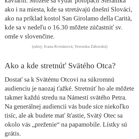
kaviarni. Môžete sa vydať potopách Štefánika
ako i na miesta, kde sa stretávajú dnešní Slováci,
ako na príklad kostol San Girolamo della Carità,
kde sa v nedeľu o 16.30 môžete zúčastniť sv.
omše v slovenčine.
(zdroj: Ivana Kvetánová, Veronika Záborská)
Ako a kde stretnúť Svätého Otca?
Dostať sa k Svätému Otcovi na súkromnú
audienciu je naozaj ťažké. Stretnúť ho ale môžete
takmer každú stredu na Námestí svätého Petra
.
Na generálnej audiencii vás bude síce niekoľko
tisíc, ale ak budete mať šťastie, Svätý Otec sa
okolo vás „preženie“ na papamobile. Lístky sú
grátis.