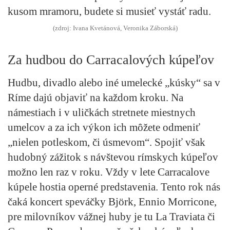
kusom mramoru, budete si musieť vystáť radu.
(zdroj: Ivana Kvetánová, Veronika Záborská)
Za hudbou do Carracalových kúpeľov
Hudbu, divadlo alebo iné umelecké „kúsky“ sa v
Ríme dajú objaviť na každom kroku. Na
námestiach i v uličkách stretnete miestnych
umelcov a za ich výkon ich môžete odmeniť
„nielen potleskom, či úsmevom“. Spojiť však
hudobný zážitok s návštevou rímskych kúpeľov
možno len raz v roku. Vždy v lete Carracalove
kúpele hostia operné predstavenia. Tento rok nás
čaká koncert speváčky Björk, Ennio Morricone,
pre milovníkov vážnej huby je tu La Traviata či