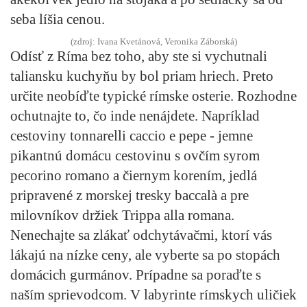
seba líšia cenou.
(zdroj: Ivana Kvetánová, Veronika Záborská)
Odísť z Ríma bez toho, aby ste si vychutnali
taliansku kuchyňu by bol priam hriech. Preto
určite neobíďte typické rímske osterie. Rozhodne
ochutnajte to, čo inde nenájdete. Napríklad
cestoviny tonnarelli caccio e pepe - jemne
pikantnú domácu cestovinu s ovčím syrom
pecorino romano a čiernym korením, jedlá
pripravené z morskej tresky baccalà a pre
milovníkov držiek Trippa alla romana.
Nenechajte sa zlákať odchytávačmi, ktorí vás
lákajú na nízke ceny, ale vyberte sa po stopách
domácich gurmánov. Prípadne sa poraďte s
naším sprievodcom. V labyrinte rímskych uličiek