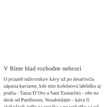
V Ríme hlad rozhodne nehrozí
O priazeň milovníkov kávy už po desaťročia
zápasia kaviarne, kde túto kofeínovú lahôdku aj
pražia - Tazza D´Oro a Sant´Eustachio - obe na
skok od Pantheonu. Nezabúdajte –
káva či
akékoľvek jedlo na stojáka a po sediačky sa od