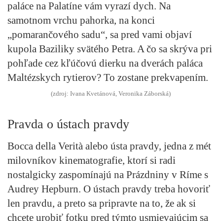
paláce na Palatíne vám vyrazí dych. Na
samotnom vrchu pahorka, na konci
„pomarančového sadu“, sa pred vami objaví
kupola Baziliky svätého Petra. A čo sa skrýva pri
pohľade cez kľúčovú dierku na dverách paláca
Maltézskych rytierov? To zostane prekvapením.
(zdroj: Ivana Kvetánová, Veronika Záborská)
Pravda o ústach pravdy
Bocca della Verità alebo ústa pravdy, jedna z mét
milovníkov kinematografie, ktorí si radi
nostalgicky zaspomínajú na Prázdniny v Ríme s
Audrey Hepburn.
O ústach pravdy treba hovoriť
len pravdu
, a preto sa pripravte na to, že ak si
chcete urobiť fotku pred týmto usmievajúcim sa