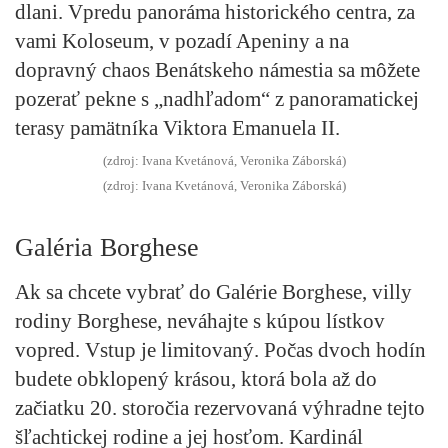
dlani. Vpredu panoráma historického centra, za
vami Koloseum, v pozadí Apeniny a na
dopravný chaos Benátskeho námestia sa môžete
pozerať pekne s „nadhľadom“ z panoramatickej
terasy pamätníka Viktora Emanuela II.
(zdroj: Ivana Kvetánová, Veronika Záborská)
(zdroj: Ivana Kvetánová, Veronika Záborská)
Galéria Borghese
Ak sa chcete vybrať do Galérie Borghese, villy
rodiny Borghese, neváhajte s kúpou lístkov
vopred. Vstup je limitovaný. Počas dvoch hodín
budete obklopený krásou, ktorá bola až do
začiatku 20. storočia rezervovaná výhradne tejto
šľachtickej rodine
a jej hosťom. Kardinál