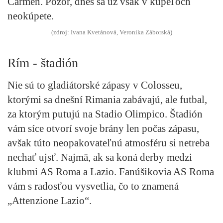
Carmen. Pozor, dnes sa už však v kúpeľoch
neokúpete.
(zdroj: Ivana Kvetánová, Veronika Záborská)
Rím - štadión
Nie sú to gladiátorské zápasy v Colosseu,
ktorými sa dnešní Rimania zabávajú, ale futbal,
za ktorým putujú na Stadio Olimpico. Štadión
vám síce otvorí svoje brány len počas zápasu,
avšak túto
neopakovateľnú atmosféru si netreba
nechať ujsť. Najmä, ak sa koná derby medzi
klubmi AS Roma a Lazio
. Fanúšikovia AS Roma
vám s radosťou vysvetlia, čo to znamená
„Attenzione Lazio“.