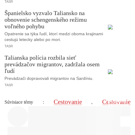
TASR
Španielsko vyzvalo Taliansko na
obnovenie schengenského režimu
voľného pohybu
Opatrenie sa týka ľudí, ktorí medzi oboma krajinami
cestujú letecky alebo po mori.
TASR
Talianska polícia rozbila sieť
prevádzačov migrantov, zadržala osem
ľudí
Prevádzači dopravovali migrantov na Sardíniu.
TASR
Cestovanie
Cestovanie
Súvisiace témy
:
,