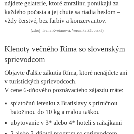
nájdete
gelaterie, ktoré zmrzlinu ponúkajú za
každého počasia
a jej chute sa riadia heslom –
vždy čerstvé, bez farbív a konzervantov.
(zdroj: Ivana Kvetánová, Veronika Záborská)
Klenoty večného Ríma so slovenským
sprievodcom
Objavte ďalšie zákutia Ríma, ktoré nenájdete ani
v turistických sprievodcoch.
V cene
6-dňového poznávacieho zájazdu
máte:
spiatočnú letenku z Bratislavy s príručnou
batožinou do 10 kg a malou taškou
ubytovanie v 3* alebo 4* hoteli s raňajkami
2 alebo 3-dňový program so sprievodcom