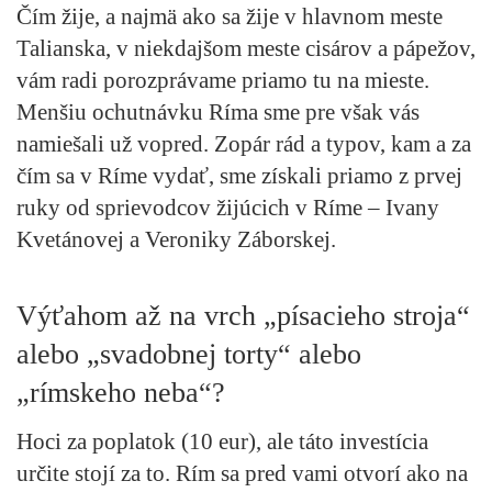
Čím žije, a najmä ako sa žije v hlavnom meste
Talianska, v niekdajšom meste cisárov a pápežov,
vám radi porozprávame priamo tu na mieste.
Menšiu ochutnávku Ríma sme pre však vás
namiešali už vopred. Zopár rád a typov, kam a za
čím sa v Ríme vydať, sme získali priamo z prvej
ruky od sprievodcov žijúcich v Ríme – Ivany
Kvetánovej a Veroniky Záborskej.
Výťahom až na vrch „písacieho stroja“
alebo „svadobnej torty“ alebo
„rímskeho neba“?
Hoci za poplatok (10 eur), ale táto investícia
určite stojí za to. Rím sa pred vami otvorí ako na