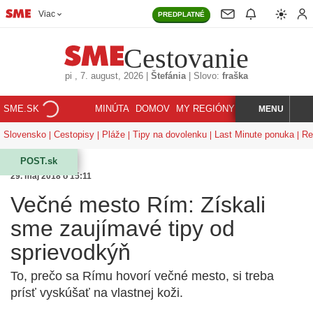
Viac
PREDPLATNÉ
Cestovanie
pi
, 7. august, 2026
|
Štefánia
|
Slovo:
fraška
SME.SK
MINÚTA
DOMOV
MY REGIÓNY
KORZÁR
MENU
INDEX
HĽADAJ
Slovensko
Cestopisy
Pláže
Tipy na dovolenku
Last Minute ponuka
Re
POST.sk
29. máj 2018 o 15:11
Večné mesto Rím: Získali
sme zaujímavé tipy od
sprievodkýň
To, prečo sa Rímu hovorí večné mesto, si treba
prísť vyskúšať na vlastnej koži.