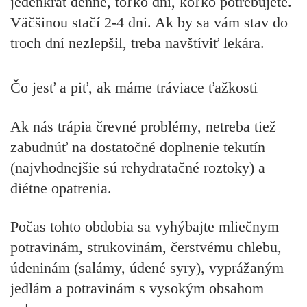
jedenkrát denne, toľko dní, koľko potrebujete.
Väčšinou stačí 2-4 dni. Ak by sa vám stav do
troch dní nezlepšil, treba navštíviť lekára.
Čo jesť a piť, ak máme tráviace ťažkosti
Ak nás trápia črevné problémy, netreba tiež
zabudnúť na dostatočné doplnenie tekutín
(najvhodnejšie sú rehydratačné roztoky) a
diétne opatrenia.
Počas tohto obdobia sa vyhýbajte mliečnym
potravinám, strukovinám, čerstvému chlebu,
údeninám (salámy, údené syry), vyprážaným
jedlám a potravinám s vysokým obsahom