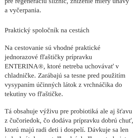
pre regeneráciu slizníc, zníženie miery únavy
a vyčerpania.
Praktický spoločník na cestách
Na cestovanie sú vhodné praktické
jednorazové fľaštičky prípravku
ENTERINA®
, ktoré netreba uchovávať v
chladničke. Zarábajú sa tesne pred použitím
vysypaním účinných látok z vrchnáčika do
tekutiny vo fľaštičke.
Tá obsahuje výživu pre probiotiká ale aj šťavu
z čučoriedok, čo dodáva prípravku dobrú chuť,
ktorú majú radi deti i dospelí. Dávkuje sa len