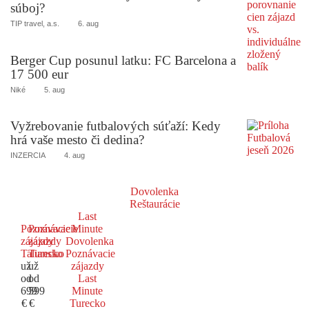
súboj?
TIP travel, a.s.
6. aug
Berger Cup posunul latku: FC Barcelona a
17 500 eur
Niké
5. aug
Vyžrebovanie futbalových súťaží: Kedy
hrá vaše mesto či dedina?
INZERCIA
4. aug
Dovolenka
Reštaurácie
Last
Poznávacie
Poznávacie
Minute
zájazdy
zájazdy
Dovolenka
Taliansko
Turecko
Poznávacie
už
už
zájazdy
od
od
Last
699
599
Minute
€
€
Turecko