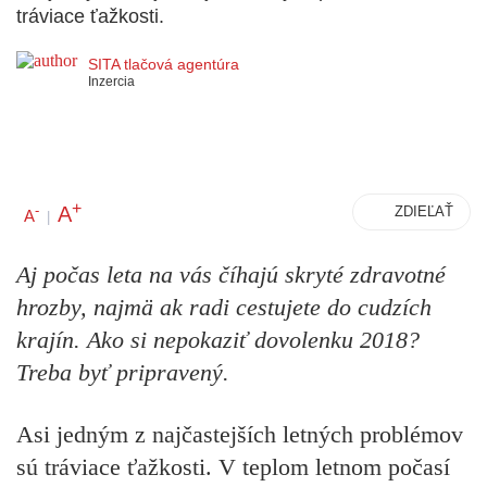
tráviace ťažkosti.
SITA tlačová agentúra
Inzercia
+
A
-
ZDIEĽAŤ
A
|
Aj počas leta na vás číhajú skryté zdravotné
hrozby, najmä ak radi cestujete do cudzích
krajín. Ako si nepokaziť dovolenku 2018?
Treba byť pripravený.
Asi jedným z najčastejších letných problémov
sú tráviace ťažkosti. V teplom letnom počasí