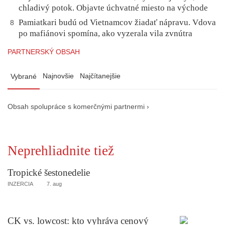
chladivý potok. Objavte úchvatné miesto na východe
Pamiatkari budú od Vietnamcov žiadať nápravu. Vdova
8
po mafiánovi spomína, ako vyzerala vila zvnútra
PARTNERSKÝ OBSAH
Najnovšie
Najčítanejšie
Vybrané
Obsah spolupráce s komerčnými partnermi ›
Neprehliadnite tiež
Tropické šestonedelie
INZERCIA
7. aug
CK vs. lowcost: kto vyhráva cenový