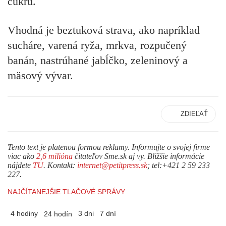
cukru.
Vhodná je beztuková strava, ako napríklad
sucháre, varená ryža, mrkva, rozpučený
banán, nastrúhané jabĺčko, zeleninový a
mäsový vývar.
ZDIEĽAŤ
Tento text je platenou formou reklamy. Informujte o svojej firme
viac ako
2,6 milióna
čitateľov Sme.sk aj vy. Bližšie informácie
nájdete
TU
. Kontakt:
internet@petitpress.sk
; tel:+421 2 59 233
227.
NAJČÍTANEJŠIE TLAČOVÉ SPRÁVY
4 hodiny
3 dni
7 dní
24 hodín