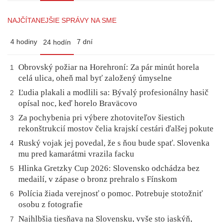
NAJČÍTANEJŠIE SPRÁVY NA SME
4 hodiny
7 dní
24 hodín
Obrovský požiar na Horehroní: Za pár minút horela
1
celá ulica, oheň mal byť založený úmyselne
Ľudia plakali a modlili sa: Bývalý profesionálny hasič
2
opísal noc, keď horelo Braväcovo
Za pochybenia pri výbere zhotoviteľov šiestich
3
rekonštrukcií mostov čelia krajskí cestári ďalšej pokute
Ruský vojak jej povedal, že s ňou bude spať. Slovenka
4
mu pred kamarátmi vrazila facku
Hlinka Gretzky Cup 2026: Slovensko odchádza bez
5
medailí, v zápase o bronz prehralo s Fínskom
Polícia žiada verejnosť o pomoc. Potrebuje stotožniť
6
osobu z fotografie
Najhlbšia tiesňava na Slovensku, vyše sto jaskýň,
7