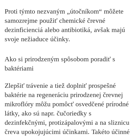
Proti týmto nezvaným „útočníkom“ môžete
samozrejme použiť chemické črevné
dezinficienciá alebo antibiotiká, avšak majú
svoje nežiaduce účinky.
Ako si prirodzeným spôsobom poradiť s
baktériami
Zlepšiť trávenie a tiež doplniť prospešné
baktérie na regeneráciu prirodzenej črevnej
mikroflóry môžu pomôcť osvedčené prírodné
látky, ako sú napr. čučoriedky s
dezinfekčnými, protizápalovými a na sliznicu
čreva upokojujúcimi účinkami. Takéto účinné