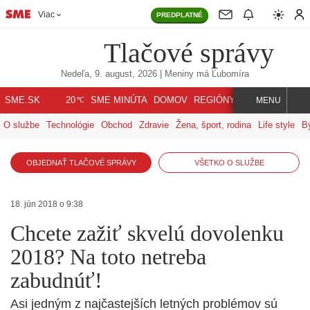
Viac
PREDPLATNÉ
Tlačové správy
Nedeľa, 9. august, 2026
| Meniny má
Ľubomíra
℃
SME.SK
SME MINÚTA
DOMOV
REGIÓNY
INDEX
SVET
20
MENU
O službe
Technológie
Obchod
Zdravie
Žena, šport, rodina
Life style
B
OBJEDNAŤ TLAČOVÉ SPRÁVY
VŠETKO O SLUŽBE
18. jún 2018 o 9:38
Chcete zažiť skvelú dovolenku
2018? Na toto netreba
zabudnúť!
Asi jedným z najčastejších letných problémov sú