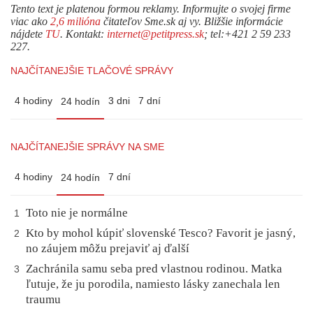
Tento text je platenou formou reklamy. Informujte o svojej firme
viac ako
2,6 milióna
čitateľov Sme.sk aj vy. Bližšie informácie
nájdete
TU
. Kontakt:
internet@petitpress.sk
; tel:+421 2 59 233
227.
NAJČÍTANEJŠIE TLAČOVÉ SPRÁVY
4 hodiny
3 dni
7 dní
24 hodín
NAJČÍTANEJŠIE SPRÁVY NA SME
4 hodiny
7 dní
24 hodín
Toto nie je normálne
1
Kto by mohol kúpiť slovenské Tesco? Favorit je jasný,
2
no záujem môžu prejaviť aj ďalší
Zachránila samu seba pred vlastnou rodinou. Matka
3
ľutuje, že ju porodila, namiesto lásky zanechala len
traumu