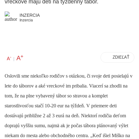
vreckové majú deti na týždenný tábor.
INZERCIA
Inzercia
+
A
-
ZDIEĽAŤ
A
|
Oslovili sme niekoľko rodičov s otázkou, či svoje deti posielajú v
lete do táborov a aké vreckové im pribalia. Viacerí sa zhodli na
tom, že na plne vybavený tábor so stravou a komplet
starostlivosťou stačí 10-20 eur na týždeň. V priemere deti
dostávajú približne 2 až 3 eurá na deň. Niektorí rodičia deťom
doprajú vyššiu sumu, najmä ak je počas tábora plánovaný výlet
niekam do mesta alebo obchodného centra. „Keď išiel Miško na