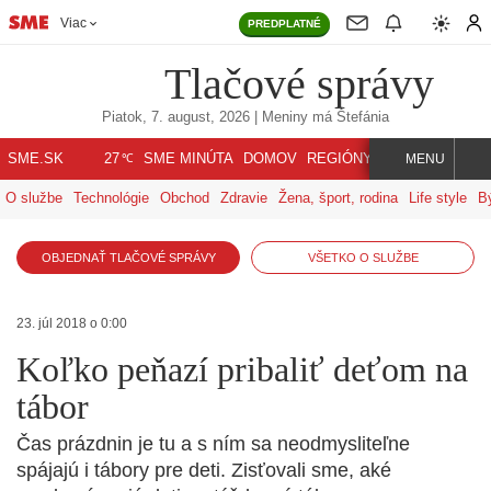
Viac
PREDPLATNÉ
Tlačové správy
Piatok, 7. august, 2026
| Meniny má
Štefánia
℃
SME.SK
SME MINÚTA
DOMOV
REGIÓNY
INDEX
SVET
27
MENU
O službe
Technológie
Obchod
Zdravie
Žena, šport, rodina
Life style
B
OBJEDNAŤ TLAČOVÉ SPRÁVY
VŠETKO O SLUŽBE
23. júl 2018 o 0:00
Koľko peňazí pribaliť deťom na
tábor
Čas prázdnin je tu a s ním sa neodmysliteľne
spájajú i tábory pre deti. Zisťovali sme, aké