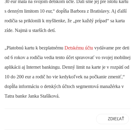
30 eur mala na svojom detskom účte. Dali sme jej pre istotu kartu
s denným limitom 10 eur,“ dopĺňa Barbora z Bratislavy. Aj ďalší
rodičia sa priklonili k myšlienke, že „pre každý prípad“ sa karta
zíde. Najmä u starších detí.
„Platobnú kartu k bezplatnému
Detskému účtu
vydávame pre deti
od 6 rokov a rodičia vedia tento účet spravovať vo svojej mobilnej
aplikácii aj Internet bankingu. Denný limit na karte je v rozpätí od
10 do 200 eur a rodič ho vie kedykoľvek na počkanie zmeniť,“
dopĺňa informáciu o detských účtoch segmentová manažérka v
Tatra banke Janka Stašíková.
ZDIEĽAŤ