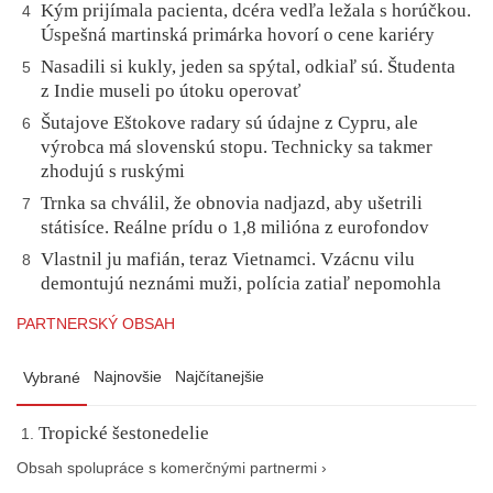
Kým prijímala pacienta, dcéra vedľa ležala s horúčkou.
4
Úspešná martinská primárka hovorí o cene kariéry
Nasadili si kukly, jeden sa spýtal, odkiaľ sú. Študenta
5
z Indie museli po útoku operovať
Šutajove Eštokove radary sú údajne z Cypru, ale
6
výrobca má slovenskú stopu. Technicky sa takmer
zhodujú s ruskými
Trnka sa chválil, že obnovia nadjazd, aby ušetrili
7
státisíce. Reálne prídu o 1,8 milióna z eurofondov
Vlastnil ju mafián, teraz Vietnamci. Vzácnu vilu
8
demontujú neznámi muži, polícia zatiaľ nepomohla
PARTNERSKÝ OBSAH
Najnovšie
Najčítanejšie
Vybrané
Tropické šestonedelie
Obsah spolupráce s komerčnými partnermi ›