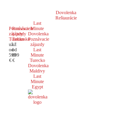
Dovolenka
Reštaurácie
Last
Poznávacie
Poznávacie
Minute
zájazdy
zájazdy
Dovolenka
Turecko
Taliansko
Poznávacie
už
už
zájazdy
od
od
Last
599
699
Minute
€
€
Turecko
Dovolenka
Maldivy
Last
Minute
Egypt