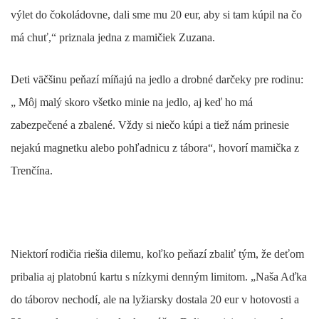
výlet do čokoládovne, dali sme mu 20 eur, aby si tam kúpil na čo
má chuť,“ priznala jedna z mamičiek Zuzana.
Deti väčšinu peňazí míňajú na jedlo a drobné darčeky pre rodinu:
„
Môj malý skoro všetko minie na jedlo, aj keď ho má
zabezpečené a zbalené. Vždy si niečo kúpi a tiež nám prinesie
nejakú magnetku alebo pohľadnicu z tábora“, hovorí mamička z
Trenčína.
Niektorí rodičia riešia dilemu, koľko peňazí zbaliť tým, že deťom
pribalia aj platobnú kartu s nízkymi denným limitom. „Naša Aďka
do táborov nechodí, ale na lyžiarsky dostala 20 eur v hotovosti a