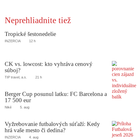
Neprehliadnite tiež
Tropické šestonedelie
INZERCIA
12 h
CK vs. lowcost: kto vyhráva cenový
súboj?
TIP travel, a.s.
21 h
Berger Cup posunul latku: FC Barcelona a
17 500 eur
Niké
5. aug
Vyžrebovanie futbalových súťaží: Kedy
hrá vaše mesto či dedina?
INZERCIA
4. aug