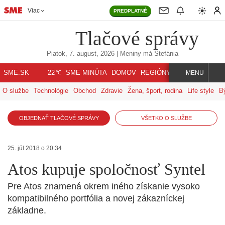
Viac
PREDPLATNÉ
Tlačové správy
Piatok, 7. august, 2026
| Meniny má
Štefánia
℃
SME.SK
SME MINÚTA
DOMOV
REGIÓNY
INDEX
SVET
22
MENU
O službe
Technológie
Obchod
Zdravie
Žena, šport, rodina
Life style
B
OBJEDNAŤ TLAČOVÉ SPRÁVY
VŠETKO O SLUŽBE
25. júl 2018 o 20:34
Atos kupuje spoločnosť Syntel
Pre Atos znamená okrem iného získanie vysoko
kompatibilného portfólia a novej zákazníckej
základne.