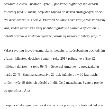
postavenia Atosu. Akvizícia Syntelu, poprednej digitálnej spoločnosti
založenej pred 38 rokmi, perfektne zapadá do našich strategických priorít.
Pre našu divíziu Business & Platform Solutions predstavuje transformačný
krok, keďže vďaka rozšírenej ponuke digitálnych služieb a synergiám v
oblasti príjmov a nákladov výrazne posilní jej rastový a ziskový profil
.“
Vďaka svojmu inovatívnemu biznis modelu, prispôsobenému obchodným
výzvam klientov, dosiahol Syntel v roku 2017 príjmy vo výške 924
miliónov dolárov - z toho 89 % v Severnej Amerike - a prevádzkovú
maržu 25 %. Skupina zamestnáva 23-tisíc inžinierov v 30 krajinách,
pričom vyše 18-tisíc ich pôsobí v Indii. Celý manažment Syntelu prejde
do spoločnosti Atos.
Skupina vďaka synergiám očakáva výrazné prínosy v oblasti nákladov a