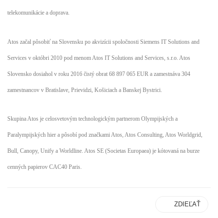
telekomunikácie a doprava.
Atos začal pôsobiť na Slovensku po akvizícii spoločnosti Siemens IT Solutions and
Services v októbri 2010 pod menom Atos IT Solutions and Services, s.r.o. Atos
Slovensko dosiahol v roku 2016 čistý obrat 68 897 065 EUR a zamestnáva 304
zamestnancov v Bratislave, Prievidzi, Košiciach a Banskej Bystrici.
Skupina Atos je celosvetovým technologickým partnerom Olympijských a
Paralympijských hier a pôsobí pod značkami Atos, Atos Consulting, Atos Worldgrid,
Bull, Canopy, Unify a Worldline. Atos SE (Societas Europaea) je kótovaná na burze
cenných papierov CAC40 Paris.
ZDIEĽAŤ