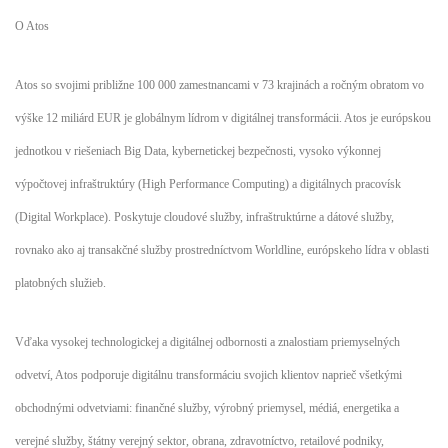
O Atos
Atos so svojimi približne 100 000 zamestnancami v 73 krajinách a ročným obratom vo
výške 12 miliárd EUR je globálnym lídrom v digitálnej transformácii. Atos je európskou
jednotkou v riešeniach Big Data, kybernetickej bezpečnosti, vysoko výkonnej
výpočtovej infraštruktúry (High Performance Computing) a digitálnych pracovísk
(Digital Workplace). Poskytuje cloudové služby, infraštruktúrne a dátové služby,
rovnako ako aj transakčné služby prostredníctvom Worldline, európskeho lídra v oblasti
platobných služieb.
Vďaka vysokej technologickej a digitálnej odbornosti a znalostiam priemyselných
odvetví, Atos podporuje digitálnu transformáciu svojich klientov naprieč všetkými
obchodnými odvetviami: finančné služby, výrobný priemysel, médiá, energetika a
verejné služby, štátny verejný sektor, obrana, zdravotníctvo, retailové podniky,