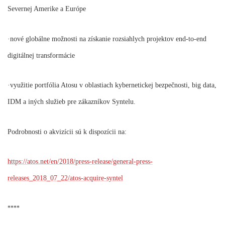
Severnej Amerike a Európe
·nové globálne možnosti na získanie rozsiahlych projektov end-to-end
digitálnej transformácie
·využitie portfólia Atosu v oblastiach kybernetickej bezpečnosti, big data,
IDM a iných služieb pre zákazníkov Syntelu.
Podrobnosti o akvizícii sú k dispozícii na:
https://atos.net/en/2018/press-release/general-press-
releases_2018_07_22/atos-acquire-syntel
****