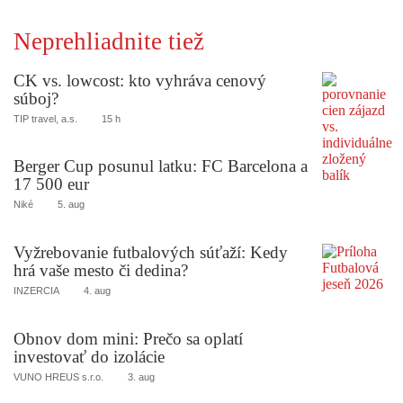
Neprehliadnite tiež
CK vs. lowcost: kto vyhráva cenový
súboj?
TIP travel, a.s.
15 h
Berger Cup posunul latku: FC Barcelona a
17 500 eur
Niké
5. aug
Vyžrebovanie futbalových súťaží: Kedy
hrá vaše mesto či dedina?
INZERCIA
4. aug
Obnov dom mini: Prečo sa oplatí
investovať do izolácie
VUNO HREUS s.r.o.
3. aug