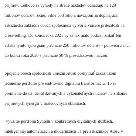
príjmov. Celkovo sa výhody na strane nákladov odhadujú na 120
miliónov dolárov ročne. Silné portfólio a navzájom sa dopĺňajúca
zákaznícka základňa oboch spoločností vytvoria viaceré príležitosti na
cross-selling. Do konca roka 2021 by sa tak malo podariť získať len
vďaka týmto synergiám približne 250 miliónov dolárov - polovicu z nich
do konca roka 2020 s približne 50 % prevádzkovou maržou.
Spojenie oboch spoločností umožní Atosu poskytnúť zákazníkom
jedinečné portfólio pre end-to-end digitálnu transformáciu. To sa
premietne do už identifikovaných a vykonateľných iniciatív na získanie
príjmových synergií v nasledovných oblastiach:
·využitie portfólia Syntelu v konkrétnych digitálnych službách,
inteligentnej automatizácii a modernizácii IT pre zákazníkov Atosu v