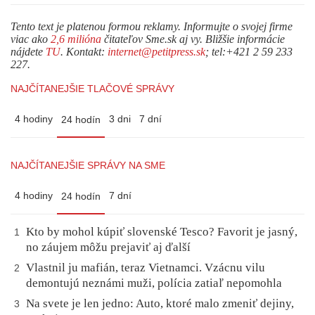
Tento text je platenou formou reklamy. Informujte o svojej firme
viac ako
2,6 milióna
čitateľov Sme.sk aj vy. Bližšie informácie
nájdete
TU
. Kontakt:
internet@petitpress.sk
; tel:+421 2 59 233
227.
NAJČÍTANEJŠIE TLAČOVÉ SPRÁVY
4 hodiny
3 dni
7 dní
24 hodín
NAJČÍTANEJŠIE SPRÁVY NA SME
4 hodiny
7 dní
24 hodín
Kto by mohol kúpiť slovenské Tesco? Favorit je jasný,
1
no záujem môžu prejaviť aj ďalší
Vlastnil ju mafián, teraz Vietnamci. Vzácnu vilu
2
demontujú neznámi muži, polícia zatiaľ nepomohla
Na svete je len jedno: Auto, ktoré malo zmeniť dejiny,
3