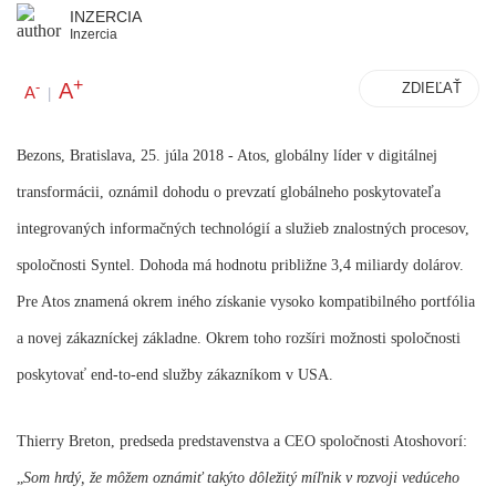
INZERCIA
Inzercia
+
A
-
ZDIEĽAŤ
A
|
Bezons, Bratislava, 25. júla 2018 - Atos, globálny líder v digitálnej
transformácii, oznámil dohodu o prevzatí globálneho poskytovateľa
integrovaných informačných technológií a služieb znalostných procesov,
spoločnosti Syntel. Dohoda má hodnotu približne 3,4 miliardy dolárov.
Pre Atos znamená okrem iného získanie vysoko kompatibilného portfólia
a novej zákazníckej základne. Okrem toho rozšíri možnosti spoločnosti
poskytovať end-to-end služby zákazníkom v USA.
Thierry Breton, predseda predstavenstva a CEO spoločnosti Atos
hovorí:
„
Som hrdý, že môžem oznámiť takýto dôležitý míľnik v rozvoji vedúceho