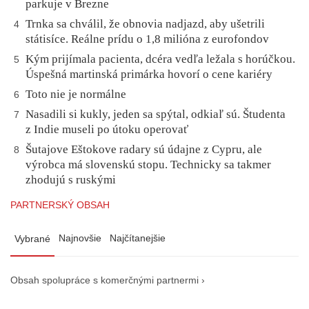
parkuje v Brezne
Trnka sa chválil, že obnovia nadjazd, aby ušetrili
4
státisíce. Reálne prídu o 1,8 milióna z eurofondov
Kým prijímala pacienta, dcéra vedľa ležala s horúčkou.
5
Úspešná martinská primárka hovorí o cene kariéry
Toto nie je normálne
6
Nasadili si kukly, jeden sa spýtal, odkiaľ sú. Študenta
7
z Indie museli po útoku operovať
Šutajove Eštokove radary sú údajne z Cypru, ale
8
výrobca má slovenskú stopu. Technicky sa takmer
zhodujú s ruskými
PARTNERSKÝ OBSAH
Najnovšie
Najčítanejšie
Vybrané
Obsah spolupráce s komerčnými partnermi ›