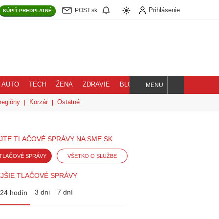
Prihlásenie
POST.sk
KÚPIŤ
PREDPLATNÉ
AUTO
TECH
ŽENA
ZDRAVIE
BLOG
MENU
Hľadaj
regióny
Korzár
Ostatné
JTE TLAČOVÉ SPRÁVY NA SME.SK
TLAČOVÉ SPRÁVY
VŠETKO O SLUŽBE
JŠIE TLAČOVÉ SPRÁVY
3 dni
7 dní
24 hodín