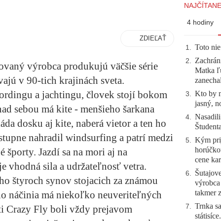
NAJČÍTANE
4 hodiny
ZDIEĽAŤ
Toto nie
1
.
Zachráni
2
.
ovaný výrobca produkujú väčšie série
Matka ľu
ajú v 90-tich krajinách sveta.
zanecha
ordingu a jachtingu, človek stojí bokom
Kto by 
3
.
jasný, n
ad sebou má kite - menšieho šarkana
Nasadili
4
.
a dosku aj kite, naberá vietor a ten ho
Študent
stupne nahradil windsurfing a patrí medzi
Kým prij
5
.
horúčko
 športy. Jazdí sa na mori aj na
cene kar
e vhodná sila a udržateľnosť vetra.
Šutajove
6
.
eho štyroch synov stojacich za známou
výrobca
takmer 
o náčinia má niekoľko neuveriteľných
Trnka sa
7
.
i Crazy Fly boli vždy prejavom
státisíc