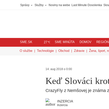
Správy
Služby
Noviny na webe
Last Minute Dovolenka
Slov
SME.SK
SME MINÚTA
DOMOV
REGIÓN
℃
27
O službe
Technológie
Obchod
Zdravie
Žena, šport, r
14. aug 2018 o 0:00
Keď Slováci krot
CrazyFly z Nemšovej je známa z
INZERCIA
Inzercia