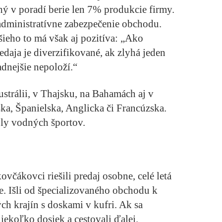
ý v poradí berie len 7% produkcie firmy.
administratívne zabezpečenie obchodu.
ieho to má však aj pozitíva: „Ako
redaja je diverzifikované, ak zlyhá jeden
adnejšie nepoloží.“
strálii, v Thajsku, na Bahamách aj v
ka, Španielska, Anglicka či Francúzska.
ly vodných športov.
včákovci riešili predaj osobne, celé letá
e. Išli od špecializovaného obchodu k
ch krajín s doskami v kufri. Ak sa
niekoľko dosiek a cestovali ďalej.