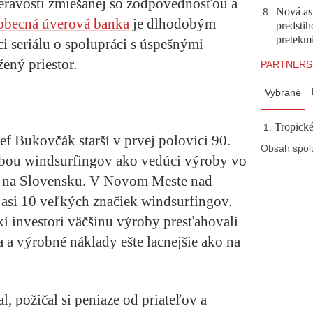
eravosti zmiešanej so zodpovednosťou a
Nová asf
8
.
obecná úverová banka
je dlhodobým
predstih
pretekm
i seriálu o spolupráci s úspešnými
žený priestor.
PARTNERS
Vybrané
Tropické
zef Bukovčák starší v prvej polovici 90.
Obsah spol
obou windsurfingov ako vedúci výroby vo
v na Slovensku. V Novom Meste nad
asi 10 veľkých značiek windsurfingov.
kí investori väčšinu výroby presťahovali
a a výrobné náklady ešte lacnejšie ako na
, požičal si peniaze od priateľov a