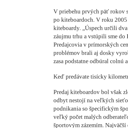
V priebehu prvých päť rokov s
po kiteboardoch. V roku 2005 
kiteboardy. „Úspech určili dva
záujmu trhu a vstúpili sme do
Predajcovia v prímorských cent
problémov brali aj dosky vyro
zasa podstatne odbúral colnú a
Keď predávate tisícky kilomet
Predaj kiteboardov bol však z
odbyt nestojí na veľkých sieť
podnikania so špecifickým šp
veľký počet malých odberateľo
športovým zázemím. Najväčší o