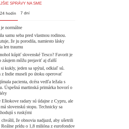
JŠIE SPRÁVY NA SME
7 dní
24 hodín
 je normálne
la samu seba pred vlastnou rodinou.
tuje, že ju porodila, namiesto lásky
la len traumu
mohol kúpiť slovenské Tesco? Favorit je
o záujem môžu prejaviť aj ďalší
 si kukly, jeden sa spýtal, odkiaľ sú.
a z Indie museli po útoku operovať
ímala pacienta, dcéra vedľa ležala s
u. Úspešná martinská primárka hovorí o
iéry
 Eštokove radary sú údajne z Cypru, ale
 má slovenskú stopu. Technicky sa
zhodujú s ruskými
 chválil, že obnovia nadjazd, aby ušetrili
e. Reálne prídu o 1,8 milióna z eurofondov