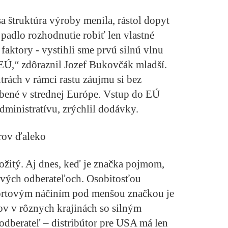
a štruktúra výroby menila, rástol dopyt
padlo rozhodnutie robiť len vlastné
 faktory - vystihli sme prvú silnú vlnu
 EÚ,“ zdôraznil Jozef Bukovčák mladší.
rách v rámci rastu záujmu si bez
bené v strednej Európe. Vstup do EÚ
dministratívu, zrýchlil dodávky.
rov ďaleko
ložitý. Aj dnes, keď je značka pojmom,
ových odberateľoch. Osobitosťou
ortovým náčiním pod menšou značkou je
v v rôznych krajinách so silným
dberateľ – distribútor pre USA má len