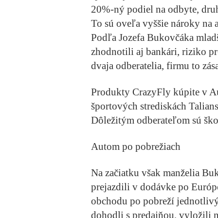
20%-ný podiel na odbyte, druh
To sú oveľa vyššie nároky na 
Podľa Jozefa Bukovčáka mladš
zhodnotili aj bankári, riziko p
dvaja odberatelia, firmu to zás
Produkty CrazyFly kúpite v Au
športových strediskách Talians
Dôležitým odberateľom sú ško
Autom po pobrežiach
Na začiatku však manželia Buko
prejazdili v dodávke po Európ
obchodu po pobreží jednotlivý
dohodli s predajňou, vyložili 