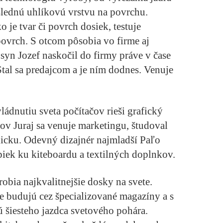
slednú uhlíkovú vrstvu na povrchu.
 je tvar či povrch dosiek, testuje
povrch. S otcom pôsobia vo firme aj
í syn Jozef naskočil do firmy práve v čase
tal sa predajcom a je ním dodnes. Venuje
ládnutiu sveta počítačov rieši grafický
atov Juraj sa venuje marketingu, študoval
icku. Odevný dizajnér najmladší Paľo
piek ku kiteboardu a textilných doplnkov.
 robia najkvalitnejšie dosky na svete.
 budujú cez špecializované magazíny a s
 šiesteho jazdca svetového pohára.