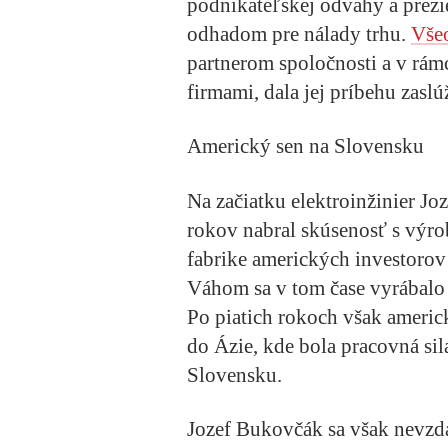
podnikateľskej odvahy a prezi
odhadom pre nálady trhu.
Vše
partnerom spoločnosti a v rámc
firmami, dala jej príbehu zaslú
Americký sen na Slovensku
Na začiatku elektroinžinier Jo
rokov nabral skúsenosť s výr
fabrike amerických investoro
Váhom sa v tom čase vyrábalo 
Po piatich rokoch však americ
do Ázie, kde bola pracovná sil
Slovensku.
Jozef Bukovčák sa však nevzdal