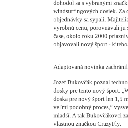
dohodol sa s vybranými značk
windsurfingových dosiek. Za d
objednávky sa sypali. Majitelia
výrobnú cenu, porovnávali ju 
čase, okolo roku 2000 priazniv
objavovali nový šport - kitebo
Adaptovaná novinka zachránil
Jozef Bukovčák poznal technol
dosky pre tento nový šport. „
doska pre nový šport len 1,5 m
veľmi podobný proces,“ vysvet
mladší. A tak Bukovčákovci za
vlastnou značkou CrazyFly.