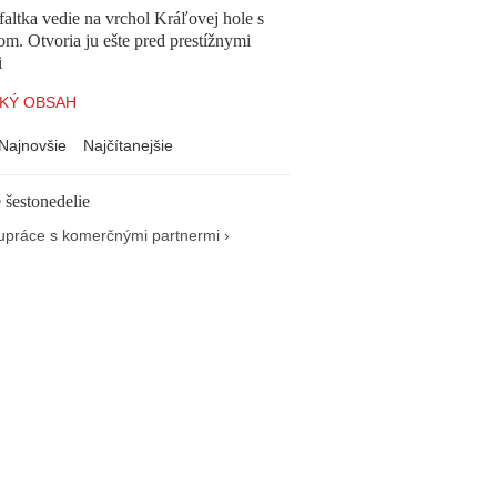
altka vedie na vrchol Kráľovej hole s
om. Otvoria ju ešte pred prestížnymi
i
KÝ OBSAH
Najnovšie
Najčítanejšie
 šestonedelie
upráce s komerčnými partnermi ›