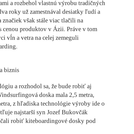
ami a rozbehol vlastnú výrobu tradičných
va roky už zamestnával desiatky ľudí a
 značiek však stále viac tlačili na
s cenou produktov v Ázii. Práve v tom
ci vĺn a vetra na celej zemeguli
arding.
a biznis
ógiu a rozhodol sa, že bude robiť aj
Windsurfingová doska mala 2,5 metra,
etra, z hľadiska technológie výroby ide o
ľuje najstarší syn Jozef Bukovčák
čali robiť kiteboardingové dosky pod