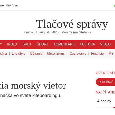
ník
Hry
Viac
Tlačové správy
Piatok, 7. august, 2026
| Meniny má
Štefánia
Y
INDEX
SVET
ŠPORT
KOMENTÁRE
KULTÚRA
VIDEO
odina
Life style
Bývanie
Motorizmus
Cestovanie
Financie
MY 
UVEREJŇU
ia morský vietor
OBJEDNAŤ 
NAJČÍTANE
načka vo svete kiteboardingu.
4 hodiny