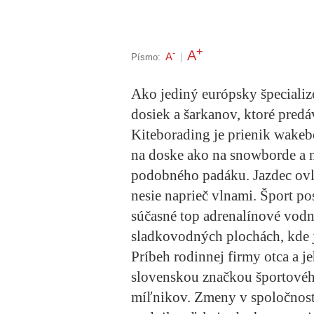
+
A
-
A
Písmo:
|
Ako jediný európsky špecializ
dosiek a šarkanov, ktoré predáv
Kiteborading je prienik wakeb
na doske ako na snowborde a n
podobného padáku. Jazdec ovlád
nesie naprieč vlnami. Šport po
súčasné top adrenalínové vodné
sladkovodných plochách, kde j
Príbeh rodinnej firmy otca a j
slovenskou značkou športovéh
míľnikov. Zmeny v spoločnost