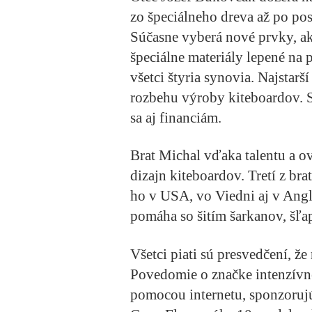
zo špeciálneho dreva až po po
Súčasne vyberá nové prvky, ako
špeciálne materiály lepené na 
všetci štyria synovia. Najstarš
rozbehu výroby kiteboardov. S
sa aj financiám.
Brat Michal vďaka talentu a ov
dizajn kiteboardov. Tretí z br
ho v USA, vo Viedni aj v Angl
pomáha so šitím šarkanov, šľa
Všetci piati sú presvedčení, že
Povedomie o značke intenzívne
pomocou internetu, sponzorujú