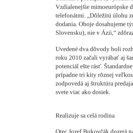
Vzdialenejšie mimoeurópske d
telefonátmi. „Dôležitú úlohu zo
dodania. Oboje dosahujeme tý
Slovensku), nie v Ázii,“ zdôra
Uvedené dva dôvody boli rozho
roku 2010 začali vyrábať aj šar
potenciál ešte rásť. Štandardne
prípadne tri kity rôznej veľko
zodpovedá aj štruktúra predaja
svete viac ako dosiek.
Realizuje sa celá rodina
Otec Jozef Bukovčák dozerá na