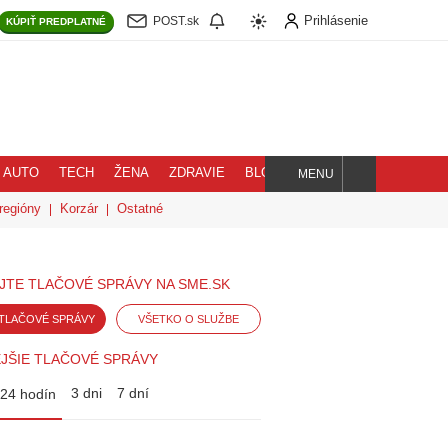
Prihlásenie
POST.sk
KÚPIŤ
PREDPLATNÉ
AUTO
TECH
ŽENA
ZDRAVIE
BLOG
MENU
Hľadaj
regióny
Korzár
Ostatné
JTE TLAČOVÉ SPRÁVY NA SME.SK
TLAČOVÉ SPRÁVY
VŠETKO O SLUŽBE
JŠIE TLAČOVÉ SPRÁVY
3 dni
7 dní
24 hodín