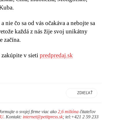
 Kuba.
 a nie čo sa od vás očakáva a nebojte sa
retože každá z nás žije svoj unikátny
e začína.
zakúpite v sieti
predpredaj.sk
ZDIEĽAŤ
formujte o svojej firme viac ako
2,6 milióna
čitateľov
TU
. Kontakt:
internet@petitpress.sk
; tel:+421 2 59 233