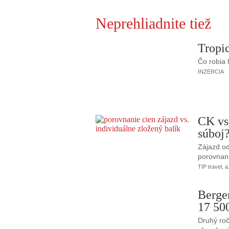
Neprehliadnite tiež
Tropic
Čo robia
INZERCIA
CK vs
súboj
Zájazd od
porovnani
TIP travel, a
Berge
17 50
Druhý roč