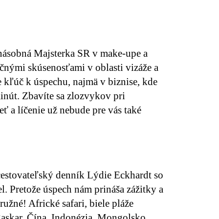
násobná Majsterka SR v make-upe a
čnými skúsenosťami v oblasti vizáže a
e kľúč
k úspechu, najmä v biznise, kde
nút. Zbavíte sa zlozvykov pri
eť a líčenie už nebude pre vás také
cestovateľský denník Lýdie Eckhardt so
. Pretože úspech nám prináša zážitky a
ružné! Africké safari, biele pláže
skar, Čína, Indonézia, Mongolsko,