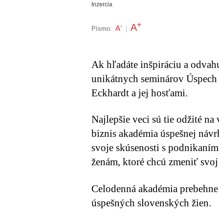
Inzercia
+
A
-
A
Písmo:
|
Ak hľadáte inšpiráciu a odvahu
unikátnych seminárov Úspech 
Eckhardt a jej hosťami.
Najlepšie veci sú tie odžité na
biznis akadémia úspešnej návrh
svoje skúsenosti s podnikaním
ženám, ktoré chcú zmeniť svoj 
Celodenná akadémia prebehne 
úspešných slovenských žien.