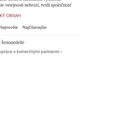
e verejnosti nehrozí, tvrdí spoločnosť
KÝ OBSAH
Najnovšie
Najčítanejšie
 šestonedelie
upráce s komerčnými partnermi ›