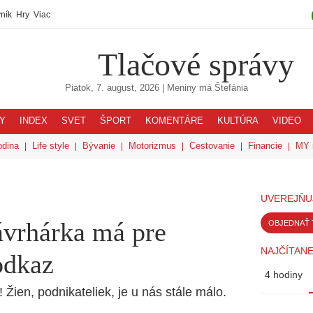
ník
Hry
Viac
Tlačové správy
Piatok, 7. august, 2026
| Meniny má
Štefánia
Y
INDEX
SVET
ŠPORT
KOMENTÁRE
KULTÚRA
VIDEO
odina
Life style
Bývanie
Motorizmus
Cestovanie
Financie
MY 
UVEREJŇU
vrhárka má pre
OBJEDNAŤ 
NAJČÍTANE
odkaz
4 hodiny
Žien, podnikateliek, je u nás stále málo.