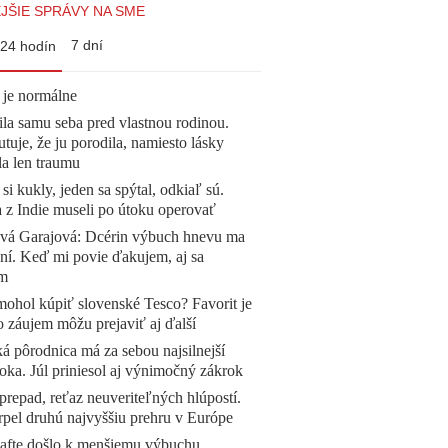
JŠIE SPRÁVY NA SME
7 dní
24 hodín
 je normálne
la samu seba pred vlastnou rodinou.
tuje, že ju porodila, namiesto lásky
la len traumu
 si kukly, jeden sa spýtal, odkiaľ sú.
a z Indie museli po útoku operovať
ová Garajová: Dcérin výbuch hnevu ma
ní. Keď mi povie ďakujem, aj sa
ím
mohol kúpiť slovenské Tesco? Favorit je
o záujem môžu prejaviť aj ďalší
á pôrodnica má za sebou najsilnejší
oka. Júl priniesol aj výnimočný zákrok
prepad, reťaz neuveriteľných hlúpostí.
pel druhú najvyššiu prehru v Európe
afte došlo k menšiemu výbuchu.