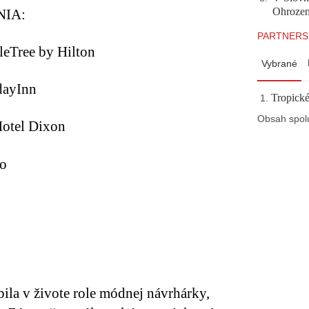
Ohrozeni
IA:
PARTNERS
leTree by Hilton
Vybrané
dayInn
Tropické
Obsah spol
Hotel Dixon
do
bila v živote role módnej návrhárky,