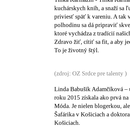
kuchárskych kníh, a snaží sa ľ
priviesť späť k vareniu. A tak 
polhodinu sa dá pripraviť skve
ktoré vychádza z tradícií našic
Zdravo žiť, cítiť sa fit, a aby 
To je životný štýl.
(zdroj: OZ Srdce pre talenty )
Linda Babušík Adamčíková
– 
roku 2015 získala ako prvá na 
Móda. Je nielen blogerkou, al
Šafárika v Košiciach a doktor
Košiciach.