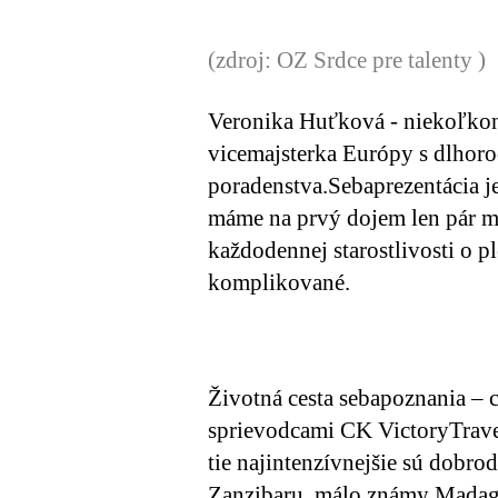
(zdroj: OZ Srdce pre talenty )
Veronika Huťková
- niekoľko
vicemajsterka Európy s dlhoro
poradenstva.
Sebaprezentácia j
máme na prvý dojem len pár mi
každodennej starostlivosti o pl
komplikované.
Životná cesta sebapoznania – 
sprievodcami CK VictoryTravel
tie najintenzívnejšie sú dobrod
Zanzibaru, málo známy Madaga