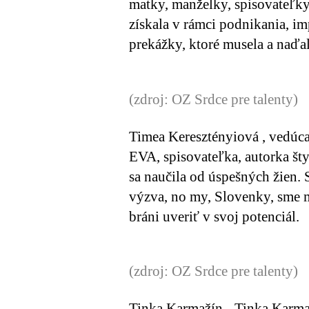
matky, manželky, spisovateľky
získala v rámci podnikania, imp
prekážky, ktoré musela a naďa
(zdroj: OZ Srdce pre talenty)
Timea Keresztényiová
, vedúc
EVA, spisovateľka, autorka šty
sa naučila od úspešných žien.
výzva, no my, Slovenky, sme m
bráni uveriť v svoj potenciál.
(zdroj: OZ Srdce pre talenty)
Tinka Karmažín
- Tinka Karma