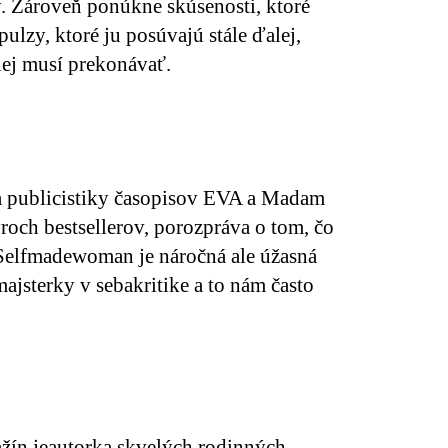
. Zároveň ponúkne skúsenosti, ktoré
ulzy, ktoré ju posúvajú stále ďalej,
lej musí prekonávať.
a publicistiky časopisov EVA a Madam
roch bestsellerov, porozpráva o tom, čo
 Selfmadewoman je náročná ale úžasná
ajsterky v sebakritike a to nám často
žín je
autorka skvelých rodinných