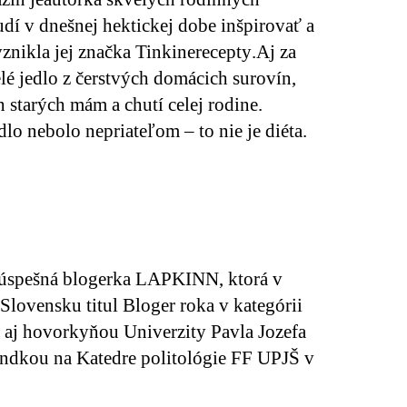
udí v dnešnej hektickej dobe inšpirovať a
vznikla jej značka
Tinkinerecepty
.Aj za
lé jedlo z čerstvých domácich surovín,
h starých mám a chutí celej rodine.
jedlo nebolo nepriateľom – to nie je diéta.
úspešná blogerka LAPKINN, ktorá v
Slovensku titul Bloger roka v kategórii
e aj hovorkyňou Univerzity Pavla Jozefa
andkou na Katedre politológie FF UPJŠ v