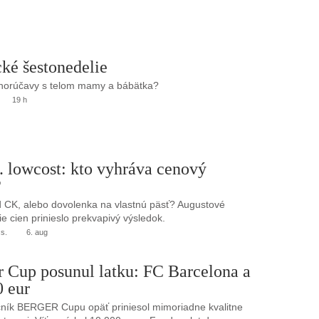
ké šestonedelie
 horúčavy s telom mamy a bábätka?
19 h
. lowcost: kto vyhráva cenový
?
 CK, alebo dovolenka na vlastnú päsť? Augustové
e cien prinieslo prekvapivý výsledok.
.s.
6. aug
r Cup posunul latku: FC Barcelona a
0 eur
ník BERGER Cupu opäť priniesol mimoriadne kvalitne