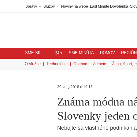
Správy
Služby
Noviny na webe
Last Minute Dovolenka
Slov
SME.SK
SME MINÚTA
DOMOV
REGIÓN
℃
34
O službe
Technológie
Obchod
Zdravie
Žena, šport, r
29. aug 2018 o 19:15
Známa módna ná
Slovenky jeden 
Nebojte sa vlastného podnikania! 