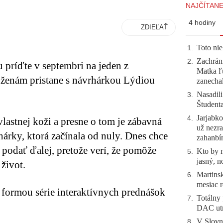
NAJČÍTANE
4 hodiny
ZDIEĽAŤ
Toto nie
1
.
Zachráni
2
.
 príďte v septembri na jeden z
Matka ľu
ženám pristane s návrhárkou Lýdiou
zanecha
Nasadili
3
.
Študent
Jarjabk
4
.
 vlastnej koži a presne o tom je zábavná
už nezra
árky, ktorá začínala od nuly. Dnes chce
zahanb
 podať ďalej, pretože verí, že pomôže
Kto by 
5
.
jasný, n
život.
Martinsk
6
.
mesiac r
formou série interaktívnych prednášok
Totálny 
7
.
DAC utr
V Slovn
8
.