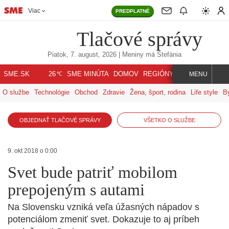
Viac
PREDPLATNÉ
Tlačové správy
Piatok, 7. august, 2026
| Meniny má
Štefánia
℃
SME.SK
SME MINÚTA
DOMOV
REGIÓNY
INDEX
SVET
26
MENU
O službe
Technológie
Obchod
Zdravie
Žena, šport, rodina
Life style
B
OBJEDNAŤ TLAČOVÉ SPRÁVY
VŠETKO O SLUŽBE
9. okt 2018 o 0:00
Svet bude patriť mobilom
prepojeným s autami
Na Slovensku vzniká veľa úžasných nápadov s
potenciálom zmeniť svet. Dokazuje to aj príbeh