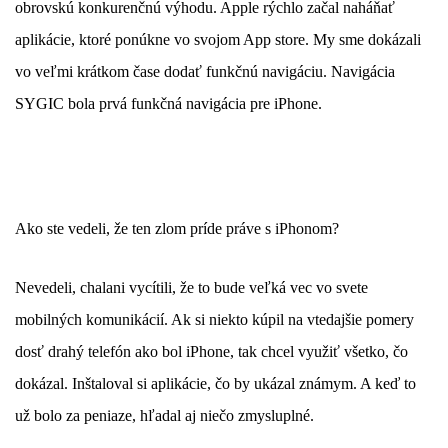
obrovskú konkurenčnú výhodu. Apple rýchlo začal naháňať
aplikácie, ktoré ponúkne vo svojom App store. My sme dokázali
vo veľmi krátkom čase dodať funkčnú navigáciu. Navigácia
SYGIC bola prvá funkčná navigácia pre iPhone.
Ako ste vedeli, že ten zlom príde práve s iPhonom?
Nevedeli, chalani vycítili, že to bude veľká vec vo svete
mobilných komunikácií. Ak si niekto kúpil na vtedajšie pomery
dosť drahý telefón ako bol iPhone, tak chcel využiť všetko, čo
dokázal. Inštaloval si aplikácie, čo by ukázal známym. A keď to
už bolo za peniaze, hľadal aj niečo zmysluplné.