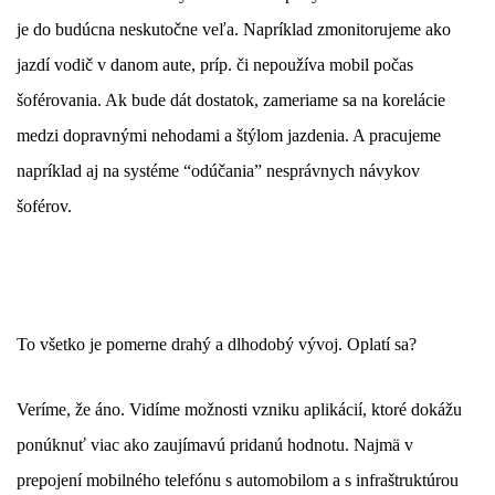
je do budúcna neskutočne veľa. Napríklad zmonitorujeme ako
jazdí vodič v danom aute, príp. či nepoužíva mobil počas
šoférovania. Ak bude dát dostatok, zameriame sa na korelácie
medzi dopravnými nehodami a štýlom jazdenia. A pracujeme
napríklad aj na systéme “odúčania” nesprávnych návykov
šoférov.
To všetko je pomerne drahý a dlhodobý vývoj. Oplatí sa?
Veríme, že áno. Vidíme možnosti vzniku aplikácií, ktoré dokážu
ponúknuť viac ako zaujímavú pridanú hodnotu. Najmä v
prepojení mobilného telefónu s automobilom a s infraštruktúrou