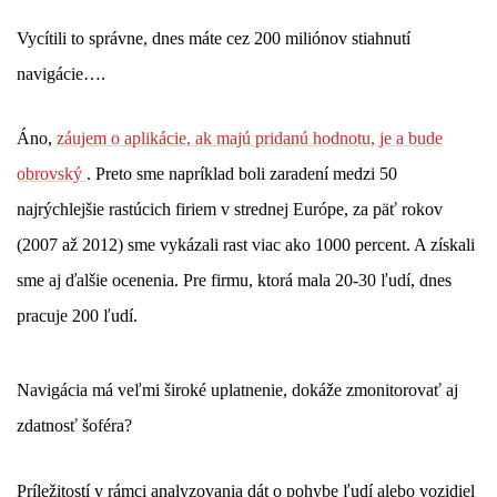
Vycítili to správne, dnes máte cez 200 miliónov stiahnutí
navigácie….
Áno,
záujem o aplikácie, ak majú pridanú hodnotu, je a bude
obrovský
. Preto sme napríklad boli zaradení medzi 50
najrýchlejšie rastúcich firiem v strednej Európe, za päť rokov
(2007 až 2012) sme vykázali rast viac ako 1000 percent. A získali
sme aj ďalšie ocenenia. Pre firmu, ktorá mala 20-30 ľudí, dnes
pracuje 200 ľudí.
Navigácia má veľmi široké uplatnenie, dokáže zmonitorovať aj
zdatnosť šoféra?
Príležitostí v rámci analyzovania dát o pohybe ľudí alebo vozidiel