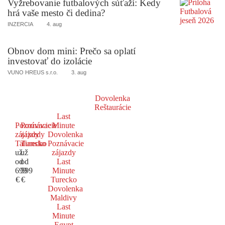
Vyžrebovanie futbalových súťaží: Kedy
hrá vaše mesto či dedina?
INZERCIA
4. aug
Obnov dom mini: Prečo sa oplatí
investovať do izolácie
VUNO HREUS s.r.o.
3. aug
Dovolenka
Reštaurácie
Last
Poznávacie
Poznávacie
Minute
zájazdy
zájazdy
Dovolenka
Taliansko
Turecko
Poznávacie
už
už
zájazdy
od
od
Last
699
599
Minute
€
€
Turecko
Dovolenka
Maldivy
Last
Minute
Egypt