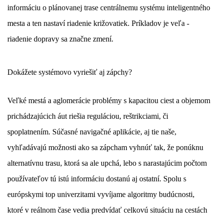
informáciu o plánovanej trase centrálnemu systému inteligentného
mesta a ten nastaví riadenie križovatiek. Príkladov je veľa -
riadenie dopravy sa značne zmení.
Dokážete systémovo vyriešiť aj zápchy?
Veľké mestá a aglomerácie problémy s kapacitou ciest a objemom
prichádzajúcich áut riešia reguláciou, reštrikciami, či
spoplatnením. Súčasné navigačné aplikácie, aj tie naše,
vyhľadávajú možnosti ako sa zápcham vyhnúť tak, že ponúknu
alternatívnu trasu, ktorá sa ale upchá, lebo s narastajúcim počtom
používateľov tú istú informáciu dostanú aj ostatní. Spolu s
európskymi top univerzitami vyvíjame algoritmy budúcnosti,
ktoré v reálnom čase vedia predvídať celkovú situáciu na cestách