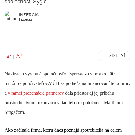
spoločnosti Sygic.
INZERCIA
Inzercia
+
A
-
ZDIEĽAŤ
A
|
Navigácia vyvinutá spoločnosťou sprevádza viac ako 200
miliónov používateľov.
VÚB sa podieľa na financovaní tejto firmy
a
v rámci prezentácie partnerov
dala priestor aj jej príbehu
prostredníctvom rozhovoru s riaditeľom spoločnosti Martinom
Strigačom.
Ako začínala firma, ktorú dnes poznajú spotrebitelia na celom