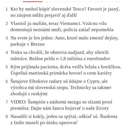
Kto by mohol kúpiť slovenské Tesco? Favorit je jasný,
1
no záujem môžu prejaviť aj ďalší
Vlastnil ju mafián, teraz Vietnamci. Vzácnu vilu
2
demontujú neznámi muži, polícia zatiaľ nepomohla
Na svete je len jedno: Auto, ktoré malo zmeniť dejiny,
3
parkuje v Brezne
Trnka sa chválil, že obnovia nadjazd, aby ušetrili
4
státisíce. Reálne prídu o 1,8 milióna z eurofondov
Kým prijímala pacienta, dcéra vedľa ležala s horúčkou.
5
Úspešná martinská primárka hovorí o cene kariéry
Šutajove Eštokove radary sú údajne z Cypru, ale
6
výrobca má slovenskú stopu. Technicky sa takmer
zhodujú s ruskými
VIDEO: Šampión s nádormi mozgu so slzami prosí
7
premiéra: Dajte nám šancu bojovať o naše životy
Nasadili si kukly, jeden sa spýtal, odkiaľ sú. Študenta
8
z Indie museli po útoku operovať