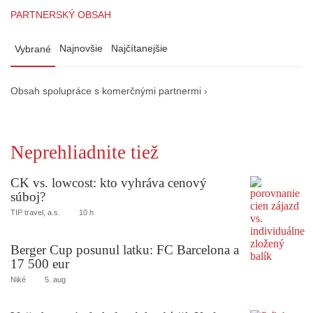
PARTNERSKÝ OBSAH
Najnovšie
Najčítanejšie
Vybrané
Obsah spolupráce s komerčnými partnermi ›
Neprehliadnite tiež
CK vs. lowcost: kto vyhráva cenový
súboj?
TIP travel, a.s.
10 h
Berger Cup posunul latku: FC Barcelona a
17 500 eur
Niké
5. aug