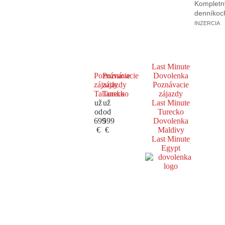
Kompletný
denníkoc
INZERCIA
Last Minute
Poznávacie
Poznávacie
Dovolenka
zájazdy
zájazdy
Poznávacie
Taliansko
Turecko
zájazdy
už
už
Last Minute
od
od
Turecko
699
599
Dovolenka
€
€
Maldivy
Last Minute
Egypt