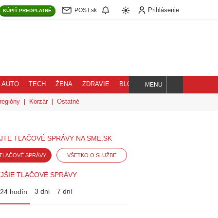
Prihlásenie
POST.sk
KÚPIŤ
PREDPLATNÉ
AUTO
TECH
ŽENA
ZDRAVIE
BLOG
MENU
Hľadaj
regióny
Korzár
Ostatné
JTE TLAČOVÉ SPRÁVY NA SME.SK
TLAČOVÉ SPRÁVY
VŠETKO O SLUŽBE
JŠIE TLAČOVÉ SPRÁVY
3 dni
7 dní
24 hodín