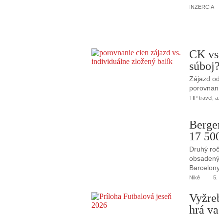
INZERCIA
CK vs
súboj
Zájazd od
porovnani
TIP travel, a
Berge
17 50
Druhý roč
obsadený 
Barcelony
Niké
5.
Vyžre
hrá va