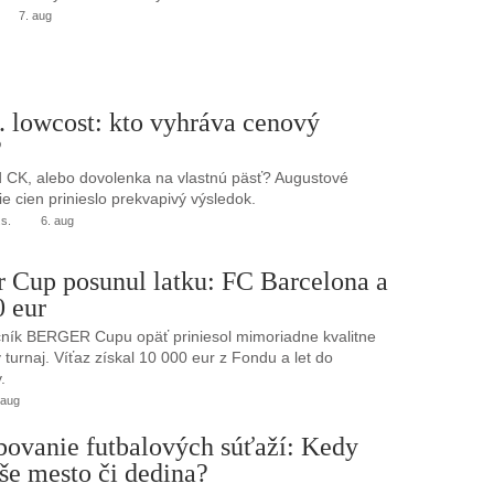
7. aug
. lowcost: kto vyhráva cenový
?
 CK, alebo dovolenka na vlastnú päsť? Augustové
e cien prinieslo prekvapivý výsledok.
.s.
6. aug
r Cup posunul latku: FC Barcelona a
0 eur
ník BERGER Cupu opäť priniesol mimoriadne kvalitne
turnaj. Víťaz získal 10 000 eur z Fondu a let do
.
 aug
bovanie futbalových súťaží: Kedy
še mesto či dedina?