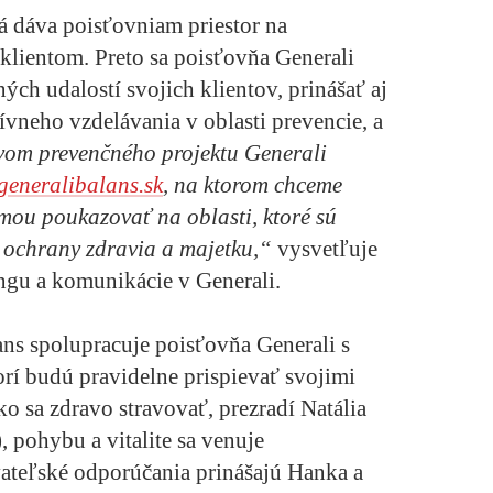
rá dáva poisťovniam priestor na
 klientom. Preto sa poisťovňa Generali
ých udalostí svojich klientov, prinášať aj
vneho vzdelávania v oblasti prevencie, a
vom prevenčného projektu Generali
eneralibalans.sk
, na ktorom chceme
ou poukazovať na oblasti, ktoré sú
a ochrany zdravia a majetku,“
vysvetľuje
ingu a komunikácie v Generali.
ans spolupracuje poisťovňa Generali s
orí budú pravidelne prispievať svojimi
ko sa zdravo stravovať, prezradí Natália
, pohybu a vitalite sa venuje
ovateľské odporúčania prinášajú Hanka a