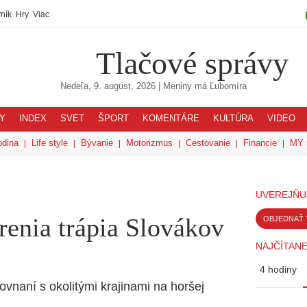
ník
Hry
Viac
Tlačové správy
Nedeľa, 9. august, 2026
| Meniny má
Ľubomíra
Y
INDEX
SVET
ŠPORT
KOMENTÁRE
KULTÚRA
VIDEO
odina
Life style
Bývanie
Motorizmus
Cestovanie
Financie
MY 
UVEREJŇU
renia trápia Slovákov
OBJEDNAŤ 
NAJČÍTANE
4 hodiny
ovnaní s okolitými krajinami na horšej