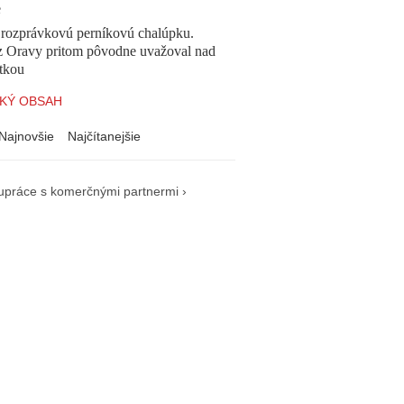
e
l rozprávkovú perníkovú chalúpku.
z Oravy pritom pôvodne uvažoval nad
tkou
KÝ OBSAH
Najnovšie
Najčítanejšie
upráce s komerčnými partnermi ›