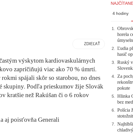
NAJČÍTANE
4 hodiny
Obrovsk
1
.
horela c
úmyseln
ZDIEĽAŤ
Ľudia pl
2
.
hasič op
s častým výskytom kardiovaskulárnych
Ruský vo
3
.
Slovenk
lkovo zapríčiňujú viac ako 70 % úmrtí.
Za pochy
4
.
r rokmi spájali skôr so starobou, no dnes
rekonštr
é skupiny. Podľa prieskumov žije Slovák
pokute
ov kratšie než Rakúšan či o 6 rokov
Hlinka 
5
.
bez meda
Polícia 
6
.
stotožni
a aj poisťovňa Generali
Najhlbši
7
.
chladivý