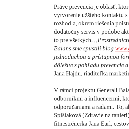
Práve prevencia je oblasť, kto
vytvorenie užšieho kontaktu s
rozhodla, okrem riešenia poistn
dodatočný servis v podobe aktí
to pre všetkých.
„Prostredníct
Balans sme spustili blog
www.g
jednoduchou a prístupnou form
dôležité z pohľadu prevencie 
Jana Hajdu, riaditeľka market
V rámci projektu Generali Bal
odborníkmi a influencermi, kt
odporúčaniami a radami.
To, a
Spišiaková (Zdravie na tanieri)
fitnestrénerka Jana Earl, cest