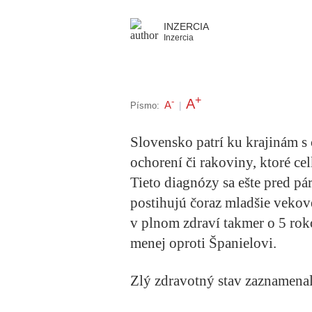
INZERCIA
Inzercia
+
A
-
A
Písmo:
|
Slovensko patrí ku krajinám 
ochorení či rakoviny, ktoré ce
Tieto diagnózy sa ešte pred pá
postihujú čoraz mladšie vekov
v plnom zdraví takmer o 5 rok
menej oproti Španielovi.
Zlý zdravotný stav zaznamenal