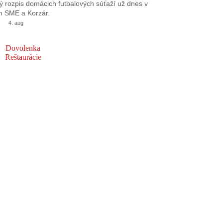
 rozpis domácich futbalových súťaží už dnes v
h SME a Korzár.
4. aug
Dovolenka
Reštaurácie