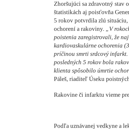
Zhoršujúci sa zdravotný stav 
štatistikách aj poisťovňa Gene
5 rokov potvrdila zlú situáciu
ochorení a rakoviny.
„V rokoc
poistenia zaregistrovali, že na
kardiovaskulárne ochorenia (3
príčinou smrti srdcový infarkt
posledných 5 rokov bola rakov
klienta spôsobilo úmrtie ochor
Páleš, riaditeľ Úseku poistnýc
Rakovine či infarktu vieme pr
Podľa uznávanej vedkyne a le