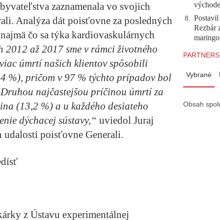
východ
obyvateľstva zaznamenala vo svojich
Postavi
8
.
rali. Analýza dát poisťovne za posledných
Rezbár 
, najmä čo sa týka kardiovaskulárnych
maringo
h 2012 až 2017 sme v rámci životného
PARTNERS
jviac úmrtí našich klientov spôsobili
Vybrané
4 %), pričom v 97 % týchto prípadov bol
. Druhou najčastejšou príčinou úmrtí za
ina (13,2 %) a u každého desiateho
Obsah spol
enie dýchacej sústavy,“
uviedol Juraj
h udalostí poisťovne Generali.
edísť
kárky z Ústavu experimentálnej