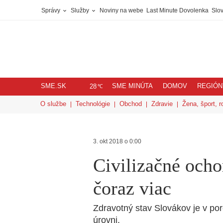
Správy
Služby
Noviny na webe
Last Minute Dovolenka
Slov
SME.SK
SME MINÚTA
DOMOV
REGIÓN
℃
28
O službe
Technológie
Obchod
Zdravie
Žena, šport, r
3. okt 2018 o 0:00
Civilizačné ocho
čoraz viac
Zdravotný stav Slovákov je v por
úrovni.