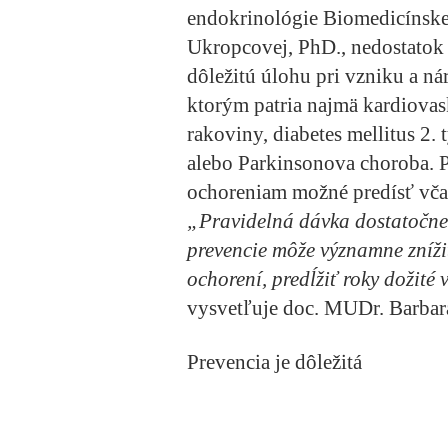
endokrinológie Biomedicínsk
Ukropcovej, PhD., nedostatok
dôležitú úlohu pri vzniku a ná
ktorým patria najmä kardiovas
rakoviny, diabetes mellitus 2.
alebo Parkinsonova choroba. 
ochoreniam možné predísť vča
„Pravidelná dávka dostatočne
prevencie môže významne znížiť
ochorení, predĺžiť roky dožité v
vysvetľuje doc. MUDr. Barba
Prevencia je dôležitá