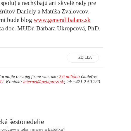
spolu) a nechýbajú ani skvelé rady pre
rútov Daniely a Matúša Zvalovcov.
mi bude blog
www.generalibalans.sk
ka doc. MUDr. Barbara Ukropcová, PhD.
ZDIEĽAŤ
formujte o svojej firme viac ako
2,6 milióna
čitateľov
TU
. Kontakt:
internet@petitpress.sk
; tel:+421 2 59 233
ké šestonedelie
 horúčavy s telom mamy a bábätka?