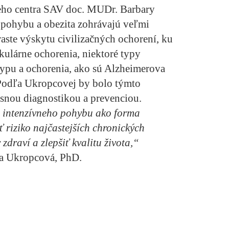
eho centra SAV doc. MUDr. Barbary
 pohybu a obezita zohrávajú veľmi
raste výskytu civilizačných ochorení, ku
kulárne ochorenia, niektoré typy
 typu a ochorenia, ako sú Alzheimerova
Podľa Ukropcovej by bolo týmto
snou diagnostikou a prevenciou.
 intenzívneho pohybu ako forma
 riziko najčastejších chronických
 zdraví a zlepšiť kvalitu života,“
ra Ukropcová, PhD.