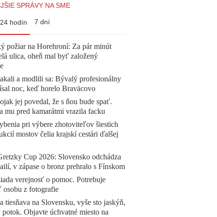
JŠIE SPRÁVY NA SME
7 dní
24 hodín
ý požiar na Horehroní: Za pár minút
elá ulica, oheň mal byť založený
e
akali a modlili sa: Bývalý profesionálny
ísal noc, keď horelo Braväcovo
jak jej povedal, že s ňou bude spať.
a mu pred kamarátmi vrazila facku
benia pri výbere zhotoviteľov šiestich
ukcií mostov čelia krajskí cestári ďalšej
Gretzky Cup 2026: Slovensko odchádza
ilí, v zápase o bronz prehralo s Fínskom
žiada verejnosť o pomoc. Potrebuje
ť osobu z fotografie
a tiesňava na Slovensku, vyše sto jaskýň,
 potok. Objavte úchvatné miesto na