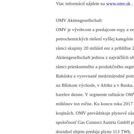
Viac informácií nájdete na
www.omv.sk
.
OMV Aktiengesellschaft
OMV je výrobcom a predajcom ropy a zem
petrochemických riešení vyššej kategóri
rámci skupiny 20 miliárd eur a približn
Aktiengesellschaft jednou z najväčších 
rámci prieskumného a produkčného segm
Rakúsku a vyrovnané medzinárodné portf
na Blízkom východe, v Afrike a v Rusku.
barelov denne. V segmente rafinácie OMV 
miliónov ton ročne. Ku koncu roka 2017 
krajinách. OMV prevádzkuje plynové zás
spoločnosť Gas Connect Austria GmbH p
dosiahol objem predaja plynu 113 TWh.