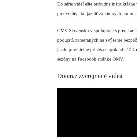
Do série videí ešte pribudne inštruktáž
predvedie, ako jazdiť za zimných podmi
OMV Slovensko v spolupráci s preteká
podujatí, zameraných na zvýšenie bezpečn
jazdu pravidelne prináša napríklad súťaž
sezóny na Facebook stránke OMV.
Doteraz zverejnené videá