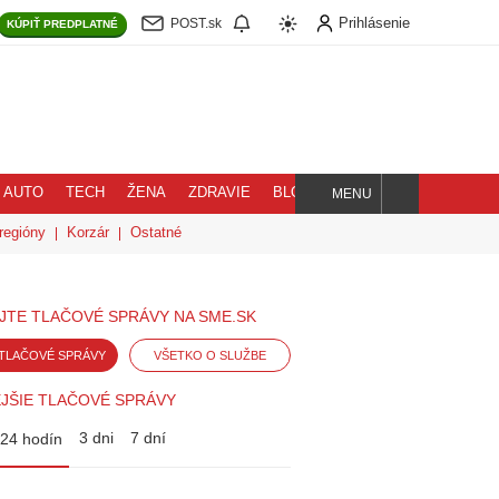
Prihlásenie
POST.sk
KÚPIŤ
PREDPLATNÉ
AUTO
TECH
ŽENA
ZDRAVIE
BLOG
MENU
Hľadaj
regióny
Korzár
Ostatné
JTE TLAČOVÉ SPRÁVY NA SME.SK
TLAČOVÉ SPRÁVY
VŠETKO O SLUŽBE
JŠIE TLAČOVÉ SPRÁVY
3 dni
7 dní
24 hodín