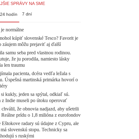
JŠIE SPRÁVY NA SME
7 dní
24 hodín
 je normálne
mohol kúpiť slovenské Tesco? Favorit je
o záujem môžu prejaviť aj ďalší
la samu seba pred vlastnou rodinou.
tuje, že ju porodila, namiesto lásky
la len traumu
ímala pacienta, dcéra vedľa ležala s
u. Úspešná martinská primárka hovorí o
iéry
 si kukly, jeden sa spýtal, odkiaľ sú.
a z Indie museli po útoku operovať
 chválil, že obnovia nadjazd, aby ušetrili
e. Reálne prídu o 1,8 milióna z eurofondov
 Eštokove radary sú údajne z Cypru, ale
 má slovenskú stopu. Technicky sa
zhodujú s ruskými