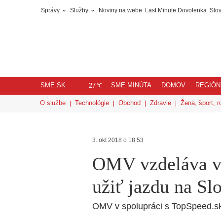
Správy
Služby
Noviny na webe
Last Minute Dovolenka
Slov
SME.SK
SME MINÚTA
DOMOV
REGIÓN
℃
27
O službe
Technológie
Obchod
Zdravie
Žena, šport, r
3. okt 2018 o 18:53
OMV vzdeláva vo
užiť jazdu na Sl
OMV v spolupráci s TopSpeed.sk 