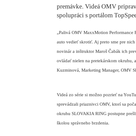
premávke. Videá OMV pripra
spolupráci s portálom TopSpee
„Palivá OMV MaxxMotion Performance Fue
auto vedieť skrotiť. Aj preto sme pre nic
novinár a inštruktor Maroš Čabák ich pre
ovládať nielen na pretekárskom okruhu, 
Kuzminová, Marketing Manager, OMV Sl
Videá zo série si možno pozrieť na YouT
sprevádzali priaznivci OMV, ktorí sa poča
okruhu SLOVAKIA RING postupne prešli z
školou správneho brzdenia.