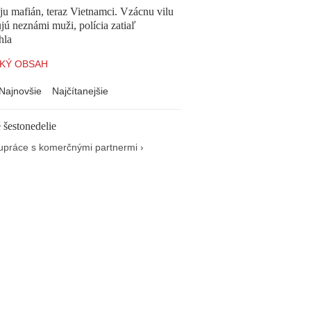
 ju mafián, teraz Vietnamci. Vzácnu vilu
ú neznámi muži, polícia zatiaľ
hla
KÝ OBSAH
Najnovšie
Najčítanejšie
 šestonedelie
upráce s komerčnými partnermi ›