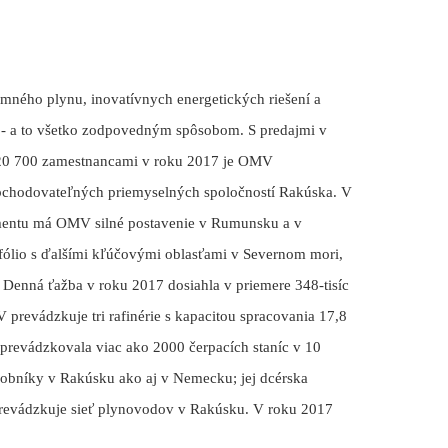
ného plynu, inovatívnych energetických riešení a
e - a to všetko zodpovedným spôsobom. S predajmi v
e 20 700 zamestnancami v roku 2017 je OMV
obchodovateľných priemyselných spoločností Rakúska. V
entu má OMV silné postavenie v Rumunsku a v
ólio s ďalšími kľúčovými oblasťami v Severnom mori,
 Denná ťažba v roku 2017 dosiahla v priemere 348-tisíc
prevádzkuje tri rafinérie s kapacitou spracovania 17,8
prevádzkovala viac ako 2000 čerpacích staníc v 10
obníky v Rakúsku ako aj v Nemecku; jej dcérska
revádzkuje sieť plynovodov v Rakúsku. V roku 2017