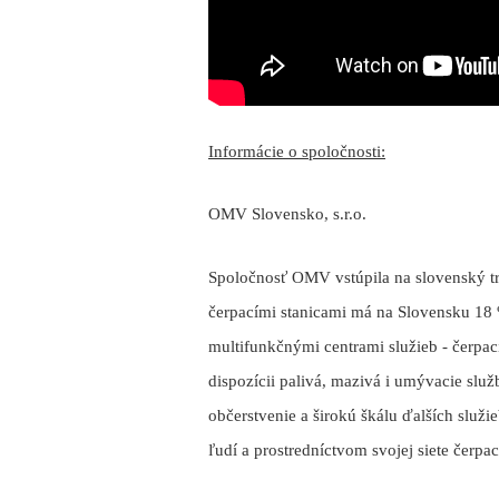
Informácie o spoločnosti:
OMV Slovensko, s.r.o.
Spoločnosť OMV vstúpila na slovenský tr
čerpacími stanicami má na Slovensku 18 
multifunkčnými centrami služieb - čerpac
dispozícii palivá, mazivá i umývacie sl
občerstvenie a širokú škálu ďalších slu
ľudí a prostredníctvom svojej siete čerpa