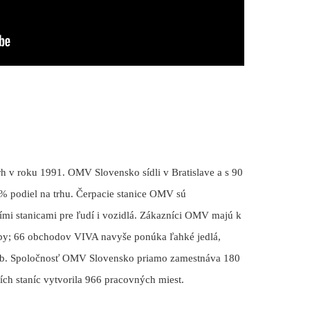
h v roku 1991. OMV Slovensko sídli v Bratislave a s 90
% podiel na trhu. Čerpacie stanice OMV sú
ími stanicami pre ľudí i vozidlá. Zákazníci OMV majú k
užby; 66 obchodov VIVA navyše ponúka ľahké jedlá,
žieb. Spoločnosť OMV Slovensko priamo zamestnáva 180
cích staníc vytvorila 966 pracovných miest.