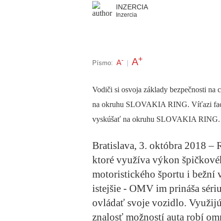
INZERCIA
Inzercia
+
A
-
A
Písmo:
|
Vodiči si osvoja základy bezpečnosti na c
na okruhu SLOVAKIA RING.
Víťazi fa
vyskúšať na okruhu SLOVAKIA RING.
Bratislava, 3. októbra 2018 – 
ktoré využíva výkon špičkové
motoristického športu i bežní v
istejšie - OMV im prináša séri
ovládať svoje vozidlo. Využij
znalosť možností auta robí om