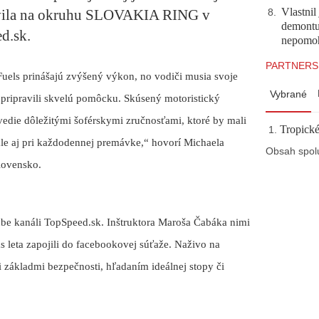
Vlastnil
vila na okruhu SLOVAKIA RING v
8
.
demontuj
d.sk.
nepomo
PARTNERS
ls prinášajú zvýšený výkon, no vodiči musia svoje
Vybrané
h pripravili skvelú pomôcku. Skúsený motoristický
vedie dôležitými šoférskymi zručnosťami, ktoré by mali
Tropické
ale aj pri každodennej premávke,“ hovorí Michaela
Obsah spol
ovensko.
ube kanáli TopSpeed.sk. Inštruktora Maroša Čabáka nimi
s leta zapojili do facebookovej súťaže. Naživo na
ákladmi bezpečnosti, hľadaním ideálnej stopy či