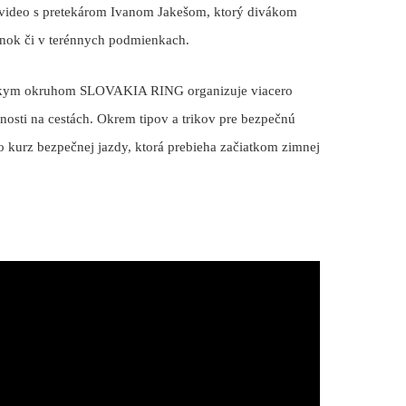
ne video s pretekárom Ivanom Jakešom, ktorý divákom
enok či v terénnych podmienkach.
rskym okruhom SLOVAKIA RING organizuje viacero
osti na cestách. Okrem tipov a trikov pre bezpečnú
 o kurz bezpečnej jazdy, ktorá prebieha začiatkom zimnej