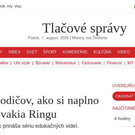
ník
Hry
Viac
Tlačové správy
Piatok, 7. august, 2026
| Meniny má
Štefánia
Y
INDEX
SVET
ŠPORT
KOMENTÁRE
KULTÚRA
VIDEO
odina
Life style
Bývanie
Motorizmus
Cestovanie
Financie
MY 
UVEREJŇU
dičov, ako si naplno
OBJEDNAŤ 
NAJČÍTANE
ovakia Ringu
4 hodiny
prináša sériu edukačných videí.