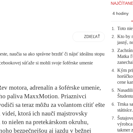
NAJČÍTANE
4 hodiny
Toto nie
1
.
Kto by 
ZDIEĽAŤ
2
.
jasný, n
Zachráni
3
.
este, naučia sa ako správne brzdiť či nájsť ideálnu stopu
Matka ľu
zanecha
cebookovej súťaže si mohli svoje šoférske umenie
Kým prij
4
.
horúčko
cene kar
Rev motora, adrenalín a šoférske umenie,
Nasadili
5
.
ho paliva MaxxMotion. Priaznivci
Študent
odiči sa teraz môžu za volantom cítiť ešte
Trnka sa
6
.
státisíc
u videí, ktorá ich naučí majstrovsky
Šutajove
7
.
ú to nielen na pretekárskom okruhu,
výrobca
noho bezpečnejšou aj jazdu v bežnej
takmer 