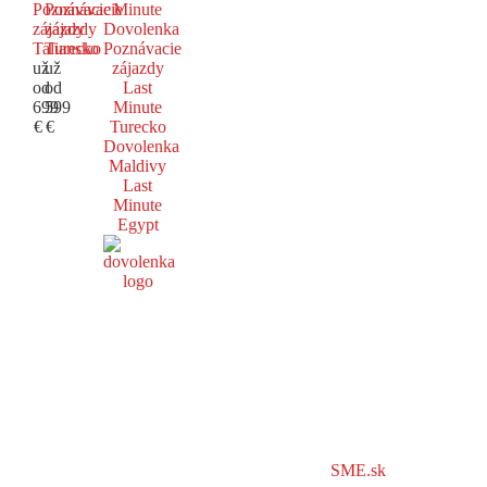
Poznávacie
Poznávacie
Minute
zájazdy
zájazdy
Dovolenka
Taliansko
Turecko
Poznávacie
už
už
zájazdy
od
od
Last
699
599
Minute
€
€
Turecko
Dovolenka
Maldivy
Last
Minute
Egypt
SME.sk