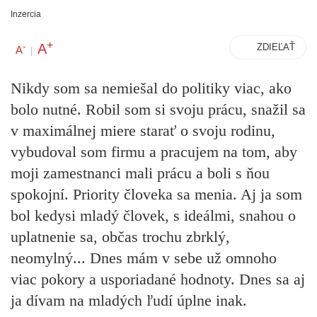
Inzercia
+
A
-
ZDIEĽAŤ
A
|
Nikdy som sa nemiešal do politiky viac, ako
bolo nutné. Robil som si svoju prácu, snažil sa
v maximálnej miere starať o svoju rodinu,
vybudoval som firmu a pracujem na tom, aby
moji zamestnanci mali prácu a boli s ňou
spokojní. Priority človeka sa menia. Aj ja som
bol kedysi mladý človek, s ideálmi, snahou o
uplatnenie sa, občas trochu zbrklý,
neomylný... Dnes mám v sebe už omnoho
viac pokory a usporiadané hodnoty. Dnes sa aj
ja dívam na mladých ľudí úplne inak.