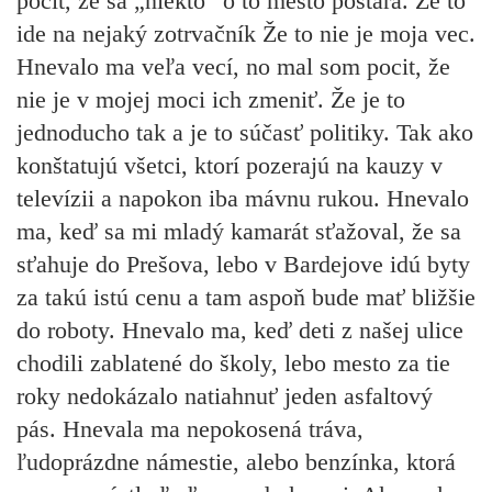
pocit, že sa „niekto“ o to mesto postará. Že to
ide na nejaký zotrvačník Že to nie je moja vec.
Hnevalo ma veľa vecí, no mal som pocit, že
nie je v mojej moci ich zmeniť. Že je to
jednoducho tak a je to súčasť politiky. Tak ako
konštatujú všetci, ktorí pozerajú na kauzy v
televízii a napokon iba mávnu rukou. Hnevalo
ma, keď sa mi mladý kamarát sťažoval, že sa
sťahuje do Prešova, lebo v Bardejove idú byty
za takú istú cenu a tam aspoň bude mať bližšie
do roboty. Hnevalo ma, keď deti z našej ulice
chodili zablatené do školy, lebo mesto za tie
roky nedokázalo natiahnuť jeden asfaltový
pás. Hnevala ma nepokosená tráva,
ľudoprázdne námestie, alebo benzínka, ktorá