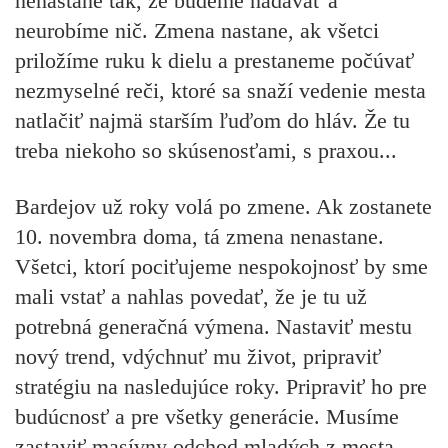
nenastane tak, že budeme nadávať a
neurobíme nič. Zmena nastane, ak všetci
priložíme ruku k dielu a prestaneme počúvať
nezmyselné reči, ktoré sa snaží vedenie mesta
natlačiť najmä starším ľuďom do hláv. Že tu
treba niekoho so skúsenosťami, s praxou...
Bardejov už roky volá po zmene. Ak zostanete
10. novembra doma, tá zmena nenastane.
Všetci, ktorí pociťujeme nespokojnosť by sme
mali vstať a nahlas povedať, že je tu už
potrebná generačná výmena. Nastaviť mestu
nový trend, vdýchnuť mu život, pripraviť
stratégiu na nasledujúce roky. Pripraviť ho pre
budúcnosť a pre všetky generácie. Musíme
zastaviť masívny odchod mladých z mesta.