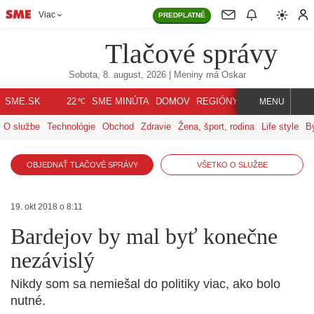
Viac
PREDPLATNÉ
Tlačové správy
Sobota, 8. august, 2026
| Meniny má
Oskar
℃
SME.SK
SME MINÚTA
DOMOV
REGIÓNY
INDEX
SVET
22
MENU
O službe
Technológie
Obchod
Zdravie
Žena, šport, rodina
Life style
B
OBJEDNAŤ TLAČOVÉ SPRÁVY
VŠETKO O SLUŽBE
19. okt 2018 o 8:11
Bardejov by mal byť konečne
nezávislý
Nikdy som sa nemiešal do politiky viac, ako bolo
nutné.