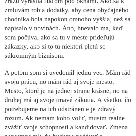
zrazu vyrástla ľuďom pod oknami. Ako sa k
zmluvám robia dodatky, aby cena obyčajného
chodníka bola napokon omnoho vyššia, než sa
napísalo v novinách. Áno, hnevalo ma, keď
som počúval ako sa tu v meste prideľujú
zákazky, ako si to tu niektorí pletú so
súkromným biznisom.
A potom som si uvedomil jednu vec. Mám rád
svoju prácu, no mám rád aj svoje mesto.
Mesto, ktoré je na jednej strane krásne, no na
druhej má aj svoje tmavé zákutia. A všetko, čo
potrebujeme na ich odstránenie je zdravý
rozum. Ak nemám koho voliť, musím reálne
zvážiť svoje schopnosti a kandidovať. Zmena