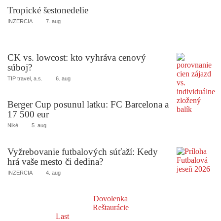
Tropické šestonedelie
INZERCIA
7. aug
CK vs. lowcost: kto vyhráva cenový
súboj?
TIP travel, a.s.
6. aug
Berger Cup posunul latku: FC Barcelona a
17 500 eur
Niké
5. aug
Vyžrebovanie futbalových súťaží: Kedy
hrá vaše mesto či dedina?
INZERCIA
4. aug
Dovolenka
Reštaurácie
Last