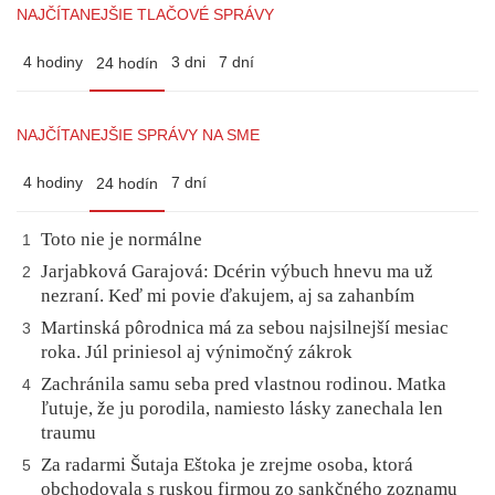
NAJČÍTANEJŠIE TLAČOVÉ SPRÁVY
4 hodiny
3 dni
7 dní
24 hodín
NAJČÍTANEJŠIE SPRÁVY NA SME
4 hodiny
7 dní
24 hodín
Toto nie je normálne
1
Jarjabková Garajová: Dcérin výbuch hnevu ma už
2
nezraní. Keď mi povie ďakujem, aj sa zahanbím
Martinská pôrodnica má za sebou najsilnejší mesiac
3
roka. Júl priniesol aj výnimočný zákrok
Zachránila samu seba pred vlastnou rodinou. Matka
4
ľutuje, že ju porodila, namiesto lásky zanechala len
traumu
Za radarmi Šutaja Eštoka je zrejme osoba, ktorá
5
obchodovala s ruskou firmou zo sankčného zoznamu