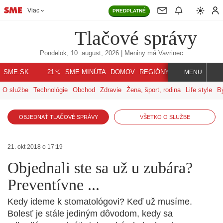
Viac
PREDPLATNÉ
Tlačové správy
Pondelok, 10. august, 2026
| Meniny má
Vavrinec
℃
SME.SK
SME MINÚTA
DOMOV
REGIÓNY
INDEX
SVET
21
MENU
O službe
Technológie
Obchod
Zdravie
Žena, šport, rodina
Life style
B
OBJEDNAŤ TLAČOVÉ SPRÁVY
VŠETKO O SLUŽBE
21. okt 2018 o 17:19
Objednali ste sa už u zubára?
Preventívne ...
Kedy ideme k stomatológovi? Keď už musíme.
Bolesť je stále jediným dôvodom, kedy sa