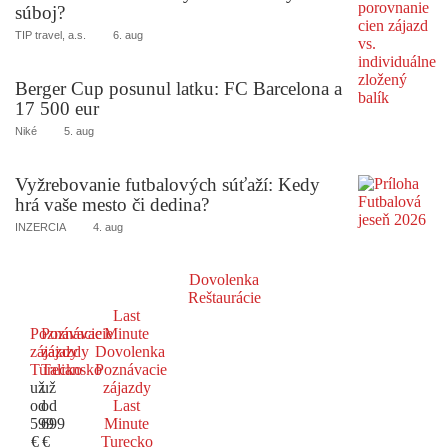
súboj?
TIP travel, a.s.
6. aug
Berger Cup posunul latku: FC Barcelona a
17 500 eur
Niké
5. aug
Vyžrebovanie futbalových súťaží: Kedy
hrá vaše mesto či dedina?
INZERCIA
4. aug
Dovolenka
Reštaurácie
Last
Poznávacie
Poznávacie
Minute
zájazdy
zájazdy
Dovolenka
Turecko
Taliansko
Poznávacie
už
už
zájazdy
od
od
Last
599
699
Minute
€
€
Turecko