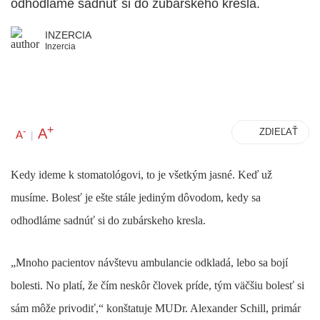
odhodláme sadnúť si do zubárskeho kresla.
INZERCIA
Inzercia
+
A
-
ZDIEĽAŤ
A
|
Kedy ideme k stomatológovi, to je všetkým jasné. Keď už
musíme. Bolesť je ešte stále jediným dôvodom, kedy sa
odhodláme sadnúť si do zubárskeho kresla.
„Mnoho pacientov návštevu ambulancie odkladá, lebo sa bojí
bolesti. No platí, že čím neskôr človek príde, tým väčšiu bolesť si
sám môže privodiť,“ konštatuje MUDr. Alexander Schill, primár