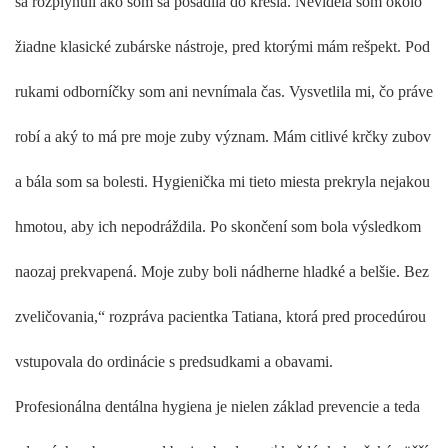
sa rozplynuli ako som sa posadila do kresla. Nevidela som okolo
žiadne klasické zubárske nástroje, pred ktorými mám rešpekt. Pod
rukami odborníčky som ani nevnímala čas. Vysvetlila mi, čo práve
robí a aký to má pre moje zuby význam. Mám citlivé krčky zubov
a bála som sa bolesti. Hygienička mi tieto miesta prekryla nejakou
hmotou, aby ich nepodráždila. Po skončení som bola výsledkom
naozaj prekvapená. Moje zuby boli nádherne hladké a belšie. Bez
zveličovania,“ rozpráva pacientka Tatiana, ktorá pred procedúrou
vstupovala do ordinácie s predsudkami a obavami.
Profesionálna dentálna hygiena je nielen základ prevencie a teda