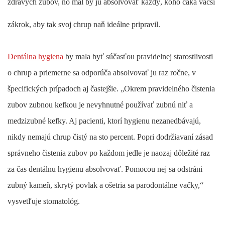
zdravých zubov, no mal by ju absolvovať každý, koho čaká väčší
zákrok, aby tak svoj chrup naň ideálne pripravil.
Dentálna hygiena
by mala byť súčasťou pravidelnej starostlivosti
o chrup a priemerne sa odporúča absolvovať ju raz ročne, v
špecifických prípadoch aj častejšie. „Okrem pravidelného čistenia
zubov zubnou kefkou je nevyhnutné používať zubnú niť a
medzizubné kefky. Aj pacienti, ktorí hygienu nezanedbávajú,
nikdy nemajú chrup čistý na sto percent. Popri dodržiavaní zásad
správneho čistenia zubov po každom jedle je naozaj dôležité raz
za čas dentálnu hygienu absolvovať. Pomocou nej sa odstráni
zubný kameň, skrytý povlak a ošetria sa parodontálne vačky,“
vysvetľuje stomatológ.