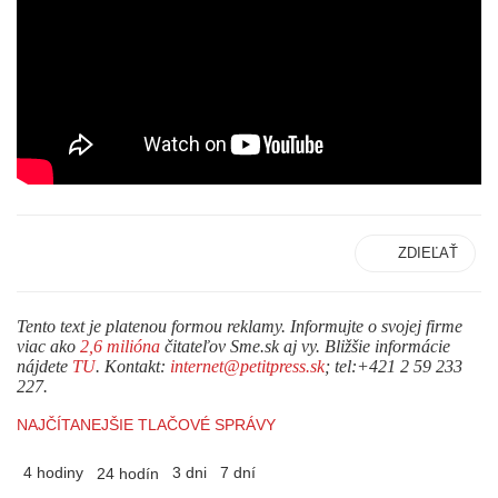
ZDIEĽAŤ
Tento text je platenou formou reklamy. Informujte o svojej firme
viac ako
2,6 milióna
čitateľov Sme.sk aj vy. Bližšie informácie
nájdete
TU
. Kontakt:
internet@petitpress.sk
; tel:+421 2 59 233
227.
NAJČÍTANEJŠIE TLAČOVÉ SPRÁVY
4 hodiny
3 dni
7 dní
24 hodín