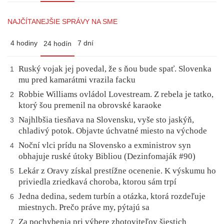
NAJČÍTANEJŠIE SPRÁVY NA SME
4 hodiny
7 dní
24 hodín
Ruský vojak jej povedal, že s ňou bude spať. Slovenka
1
mu pred kamarátmi vrazila facku
Robbie Williams ovládol Lovestream. Z rebela je tatko,
2
ktorý šou premenil na obrovské karaoke
Najhlbšia tiesňava na Slovensku, vyše sto jaskýň,
3
chladivý potok. Objavte úchvatné miesto na východe
Noční vlci prídu na Slovensko a exministrov syn
4
obhajuje ruské útoky Bibliou (Dezinfomaják #90)
Lekár z Oravy získal prestížne ocenenie. K výskumu ho
5
priviedla zriedkavá choroba, ktorou sám trpí
Jedna dedina, sedem turbín a otázka, ktorá rozdeľuje
6
miestnych. Prečo práve my, pýtajú sa
Za pochybenia pri výbere zhotoviteľov šiestich
7