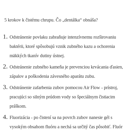
5 krokov k čistému chrupu. Čo „dentálka“ obnáša?
Odstránenie povlaku zabraňuje intenzívnemu rozširovaniu
baktérii, ktoré spôsobujú vznik zubného kazu a ochorenia
mäkkých tkanív dutiny ústnej.
Odstránenie zubného kameňa je prevenciou krvácania ďasien,
zápalov a poškodenia závesného aparátu zubu.
Odstránenie zafarbenia zubov pomocou Air Flow - prístroj,
pracujúci so silným prúdom vody so špeciálnym čistiacim
práškom.
Fluorizácia - po čistení sa na povrch zubov nanesie gél s
vysokým obsahom fluóru a nechá sa určitý čas pôsobiť. Fluór