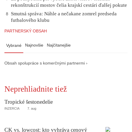
rekonštrukcií mostov čelia krajskí cestári ďalšej pokute
Smutná správa: Náhle a nečakane zomrel predseda
8
futbalového klubu
PARTNERSKÝ OBSAH
Najnovšie
Najčítanejšie
Vybrané
Obsah spolupráce s komerčnými partnermi ›
Neprehliadnite tiež
Tropické šestonedelie
INZERCIA
7. aug
CK vs. lowcost: kto vyhráva cenový