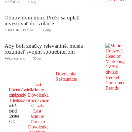
INZERCIA
4. aug
Obnov dom mini: Prečo sa oplatí
investovať do izolácie
VUNO HREUS s.r.o.
3. aug
Aby boli značky relevantné, musia
rozumieť svojim spotrebiteľom
Petitpress a.s.
30. júl
Dovolenka
Reštaurácie
Last
Poznávacie
Poznávacie
Minute
zájazdy
zájazdy
Dovolenka
Turecko
Taliansko
Poznávacie
už
už
zájazdy
od
od
Last
599
699
Minute
€
€
Turecko
Dovolenka