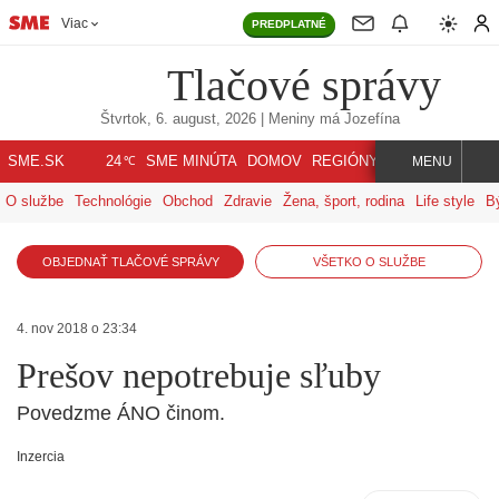
Viac
PREDPLATNÉ
Tlačové správy
Štvrtok, 6. august, 2026
| Meniny má
Jozefína
℃
SME.SK
SME MINÚTA
DOMOV
REGIÓNY
INDEX
SVET
24
MENU
O službe
Technológie
Obchod
Zdravie
Žena, šport, rodina
Life style
B
OBJEDNAŤ TLAČOVÉ SPRÁVY
VŠETKO O SLUŽBE
4. nov 2018 o 23:34
Prešov nepotrebuje sľuby
Povedzme ÁNO činom.
Inzercia