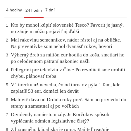
4 hodiny
7 dní
24 hodín
Kto by mohol kúpiť slovenské Tesco? Favorit je jasný,
1
no záujem môžu prejaviť aj ďalší
Mal rakovinu semenníkov, nádor rástol aj na obličke.
2
Na preventívke som nebol dvanásť rokov, hovorí
Výherný žreb za milión eur hodila do koša, smetiari ho
3
po celodennom pátraní nakoniec našli
Pellegrini pre televíziu v Číne: Po revolúcii sme urobili
4
chybu, plánovať treba
V Turecku už nevedia, čo od turistov pýtať. Tam, kde
5
zaplatíš 53 eur, domáci len deväť
Matovič dáva od Drdula ruky preč. Sám ho priviedol do
6
strany a zamestnal aj po voľbách
Dividendy namiesto mzdy. Je Korčokov spôsob
7
vyplácania odmien legislatívne čistý?
Z luxusného kúpaliska je ruina. Majiteľ reaguje
8