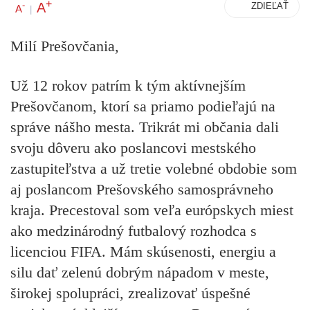
+
A
-
ZDIEĽAŤ
A
|
Milí Prešovčania,
Už 12 rokov patrím k tým aktívnejším
Prešovčanom, ktorí sa priamo podieľajú na
správe nášho mesta. Trikrát mi občania dali
svoju dôveru ako poslancovi mestského
zastupiteľstva a už tretie volebné obdobie som
aj poslancom Prešovského samosprávneho
kraja. Precestoval som veľa európskych miest
ako medzinárodný futbalový rozhodca s
licenciou FIFA. Mám skúsenosti, energiu a
silu dať zelenú dobrým nápadom v meste,
širokej spolupráci, zrealizovať úspešné