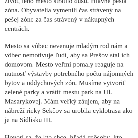
život, lebo mesto stratilo dušu. Hlavne pešia
zóna. Obyvatelia vymenili čas strávený na
pešej zóne za čas strávený v nákupných
centrách.
Mesto sa vôbec nevenuje mladým rodinám a
vôbec nemotivuje ľudí, aby sa Prešov stal ich
domovom. Mesto veľmi pomaly reaguje na
nutnosť výstavby potrebného počtu nájomných
bytov a oddychových zón. Musíme vytvoriť
zelené parky a vrátiť mestu park na Ul.
Masarykovej. Mám veľký záujem, aby na
nábreží rieky Sekčov sa urobila cyklotrasa ako
je na Sídlisku III.
Hovorí sa, že kto chce, hľadá spôsoby, kto