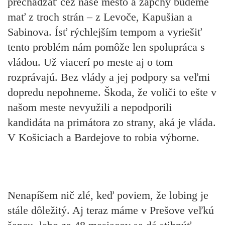
prechádzať cez naše mesto a zápchy budeme
mať z troch strán – z Levoče, Kapušian a
Sabinova. Ísť rýchlejším tempom a vyriešiť
tento problém nám pomôže len spolupráca s
vládou. Už viacerí po meste aj o tom
rozprávajú. Bez vlády a jej podpory sa veľmi
dopredu nepohneme. Škoda, že voliči to ešte v
našom meste nevyužili a nepodporili
kandidáta na primátora zo strany, aká je vláda.
V Košiciach a Bardejove to robia výborne.
Nenapíšem nič zlé, keď poviem, že lobing je
stále dôležitý. Aj teraz máme v Prešove veľkú