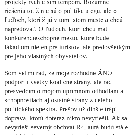
projekty rýchlejším tempom. Rozumné
riešenia totiž nie sú o politike a egu, ale o
ľuďoch, ktorí žijú v tom istom meste a chcú
napredovať. O ľuďoch, ktorí chcú mať
konkurencieschopné mesto, ktoré bude
lákadlom nielen pre turistov, ale predovšetkým
pre jeho vlastných obyvateľov.
Som veľmi rád, že moje rozhodné ÁNO
podporili všetky koaličné strany, ale rád
presvedčím o mojom úprimnom odhodlaní a
schopnostiach aj ostatné strany z celého
politického spektra. Prešov už dlhšie trápi
doprava, ktorú doteraz nikto nevyriešil. Ak sa
nevyrieši severný obchvat R4, autá budú stále