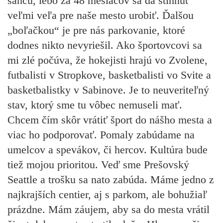
šancu, lebo za 48 mesiacov sa dá stihnúť
veľmi veľa pre naše mesto urobiť. Ďalšou
„boľačkou“ je pre nás parkovanie, ktoré
dodnes nikto nevyriešil. Ako športovcovi sa
mi zlé počúva, že hokejisti hrajú vo Zvolene,
futbalisti v Stropkove, basketbalisti vo Svite a
basketbalistky v Sabinove. Je to neuveriteľný
stav, ktorý sme tu vôbec nemuseli mať.
Chcem čím skôr vrátiť šport do nášho mesta a
viac ho podporovať. Pomaly zabúdame na
umelcov a spevákov, či hercov. Kultúra bude
tiež mojou prioritou. Veď sme Prešovský
Seattle a trošku sa nato zabúda. Máme jedno z
najkrajších centier, aj s parkom, ale bohužiaľ
prázdne. Mám záujem, aby sa do mesta vrátil