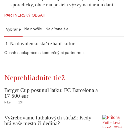
sporadicky, obec mu posiela výzvy na úhradu daní
PARTNERSKÝ OBSAH
Najnovšie
Najčítanejšie
Vybrané
Na dovolenku stačí zbaliť kufor
Obsah spolupráce s komerčnými partnermi ›
Neprehliadnite tiež
Berger Cup posunul latku: FC Barcelona a
17 500 eur
Niké
13 h
Vyžrebovanie futbalových súťaží: Kedy
hrá vaše mesto či dedina?