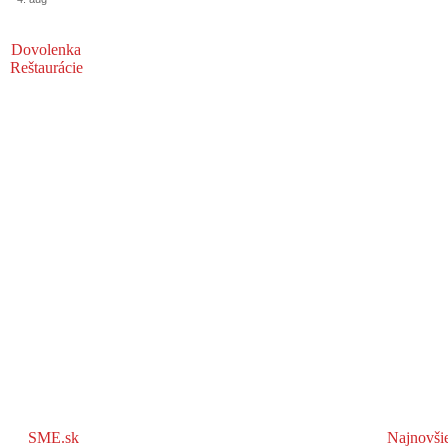
Dovolenka
Reštaurácie
SME.sk
Najnovši