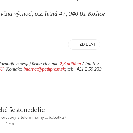
ivízia východ, o.z. letná 47, 040 01 Košice
ZDIEĽAŤ
formujte o svojej firme viac ako
2,6 milióna
čitateľov
TU
. Kontakt:
internet@petitpress.sk
; tel:+421 2 59 233
ké šestonedelie
 horúčavy s telom mamy a bábätka?
7. aug