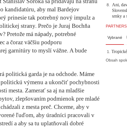
t Stanislav Soroka sa pridávajú na stranu
Ani, dav
8
.
ho kandidatúru, aby mal Bardejov
Slovensk
srnky a 
rý prinesie tak potrebný nový impulz a
litickej strany. Prečo je Juraj Bochňa
PARTNERS
? Pretože má nápady, potrebné
Vybrané
ec a čoraz väčšiu podporu
ej garnitúry to myslí vážne. A bude
Tropické
Obsah spol
ará politická garda je na odchode. Máme
 politickú výmenu a ukončiť pochybnosti
sti mesta. Zamerať sa aj na mladšie
 bytov, zlepšovaním podmienok pre mladé
dchádzali z mesta preč. Chceme, aby v
vorené ľuďom, aby úradníci pracovali v
edí a aby sa tu uplatňovali dobré