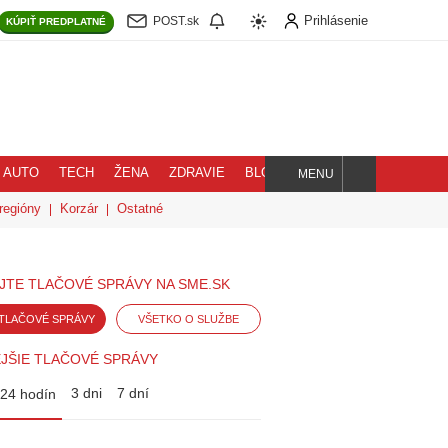
Prihlásenie
POST.sk
KÚPIŤ
PREDPLATNÉ
AUTO
TECH
ŽENA
ZDRAVIE
BLOG
MENU
Hľadaj
regióny
Korzár
Ostatné
JTE TLAČOVÉ SPRÁVY NA SME.SK
TLAČOVÉ SPRÁVY
VŠETKO O SLUŽBE
JŠIE TLAČOVÉ SPRÁVY
3 dni
7 dní
24 hodín