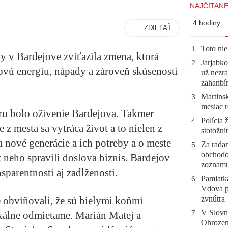
NAJČÍTANE
4 hodiny
ZDIEĽAŤ
Toto nie
1
.
aby v Bardejove zvíťazila zmena, ktorá
Jarjabk
2
.
vú energiu, nápady a zároveň skúsenosti
už nezra
zahanb
Martinsk
3
.
mesiac r
u bolo oživenie Bardejova. Takmer
Polícia 
4
.
z mesta sa vytráca život a to nielen z
stotožni
 nové generácie a ich potreby a o meste
Za radar
5
.
obchodo
i z neho spravili doslova biznis. Bardejov
zoznam
sparentnosti aj zadlženosti.
Pamiatk
6
.
Vdova p
e obviňovali, že sú bielymi koňmi
zvnútra
V Slovn
kálne odmietame. Marián Matej a
7
.
Ohrozeni