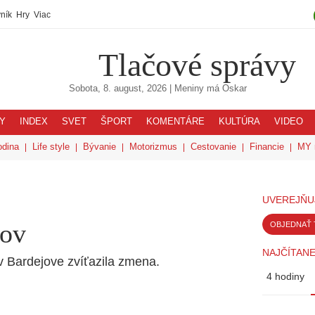
ník
Hry
Viac
Tlačové správy
Sobota, 8. august, 2026
| Meniny má
Oskar
Y
INDEX
SVET
ŠPORT
KOMENTÁRE
KULTÚRA
VIDEO
odina
Life style
Bývanie
Motorizmus
Cestovanie
Financie
MY 
UVEREJŇU
jov
OBJEDNAŤ 
NAJČÍTANE
 aby v Bardejove zvíťazila zmena.
4 hodiny