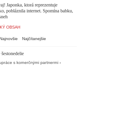
aj! Japonka, ktorá reprezentuje
o, pobláznila internet. Spomína babku,
sneh
KÝ OBSAH
Najnovšie
Najčítanejšie
 šestonedelie
upráce s komerčnými partnermi ›