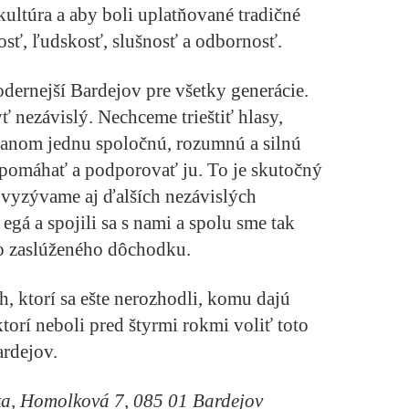
 kultúra a aby boli uplatňované tradičné
osť, ľudskosť, slušnosť a odbornosť.
dernejší Bardejov pre všetky generácie.
 nezávislý. Nechceme trieštiť hlasy,
anom jednu spoločnú, rozumnú a silnú
 pomáhať a podporovať ju. To je skutočný
o vyzývame aj ďalších nezávislých
egá a spojili sa s nami a spolu sme tak
 do zaslúženého dôchodku.
, ktorí sa ešte nerozhodli, komu dajú
ktorí neboli pred štyrmi rokmi voliť toto
ardejov.
ka, Homolková 7, 085 01 Bardejov