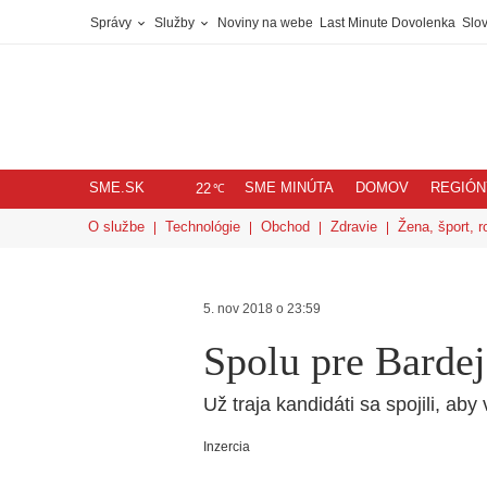
Správy
Služby
Noviny na webe
Last Minute Dovolenka
Slov
SME.SK
SME MINÚTA
DOMOV
REGIÓN
℃
22
O službe
Technológie
Obchod
Zdravie
Žena, šport, r
5. nov 2018 o 23:59
Spolu pre Barde
​​​​​​​Už traja kandidáti sa spojili,
Inzercia