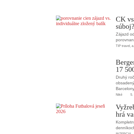
CK vs
súboj
Zájazd od
porovnani
TIP travel, a
Berge
17 50
Druhý roč
obsadený 
Barcelony
Niké
5.
Vyžre
hrá va
Kompletný
denníkoc
INZERCIA