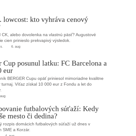
. lowcost: kto vyhráva cenový
?
 CK, alebo dovolenka na vlastnú päsť? Augustové
e cien prinieslo prekvapivý výsledok.
.s.
6. aug
r Cup posunul latku: FC Barcelona a
0 eur
ník BERGER Cupu opäť priniesol mimoriadne kvalitne
turnaj. Víťaz získal 10 000 eur z Fondu a let do
.
 aug
bovanie futbalových súťaží: Kedy
še mesto či dedina?
 rozpis domácich futbalových súťaží už dnes v
h SME a Korzár.
4. aug