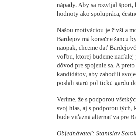
nápady. Aby sa rozvíjal šport,
hodnoty ako spolupráca, čestn
Našou motiváciou je živší a mo
Bardejov má konečne šancu byť
naopak, chceme dať Bardejovč
voľbu, ktorej budeme naďalej
dôvod pre spojenie sa. A pret
kandidátov, aby zahodili svoje 
poslali starú politickú gardu
Veríme, že s podporou všetkých
svoj hlas, aj s podporou tých, 
bude víťazná alternatíva pre B
Objednávateľ: Stanislav Soro