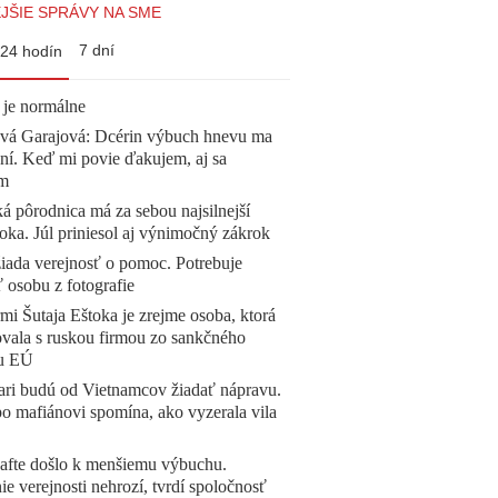
JŠIE SPRÁVY NA SME
7 dní
24 hodín
 je normálne
ová Garajová: Dcérin výbuch hnevu ma
ní. Keď mi povie ďakujem, aj sa
ím
á pôrodnica má za sebou najsilnejší
oka. Júl priniesol aj výnimočný zákrok
žiada verejnosť o pomoc. Potrebuje
ť osobu z fotografie
mi Šutaja Eštoka je zrejme osoba, ktorá
vala s ruskou firmou zo sankčného
u EÚ
ari budú od Vietnamcov žiadať nápravu.
o mafiánovi spomína, ako vyzerala vila
afte došlo k menšiemu výbuchu.
e verejnosti nehrozí, tvrdí spoločnosť