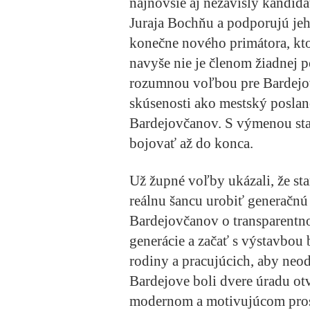
najnovšie aj nezávislý kandidá
Juraja Bochňu a podporujú je
konečne nového primátora, kto
navyše nie je členom žiadnej po
rozumnou voľbou pre Bardejov
skúsenosti ako mestský poslan
Bardejovčanov. S výmenou star
bojovať až do konca.
Už župné voľby ukázali, že st
reálnu šancu urobiť generačnú
Bardejovčanov o transparentno
generácie a začať s výstavbou
rodiny a pracujúcich, aby neo
Bardejove boli dvere úradu ot
modernom a motivujúcom prostr