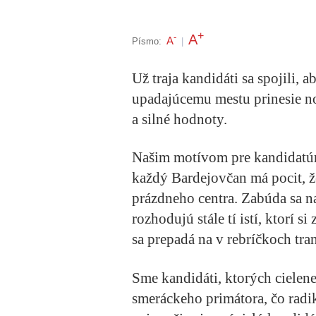
+
A
-
A
Písmo:
|
Už traja kandidáti sa spojili, 
upadajúcemu mestu prinesie no
a silné hodnoty.
Našim motívom pre kandidatúr
každý Bardejovčan má pocit, že 
prázdneho centra. Zabúda sa na
rozhodujú stále tí istí, ktorí s
sa prepadá na v rebríčkoch tran
Sme kandidáti, ktorých cielen
smeráckeho primátora, čo radi