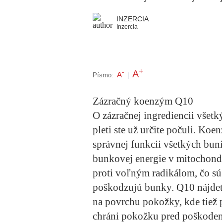
INZERCIA
Inzercia
+
A
-
A
Písmo:
|
Zázračný koenzým Q10
O zázračnej ingrediencii všetk
pleti ste už určite počuli. Ko
správnej funkcii všetkých buni
bunkovej energie v mitochond
proti voľným radikálom, čo sú l
poškodzujú bunky. Q10 nájdet
na povrchu pokožky, kde tiež p
chráni pokožku pred poškoden