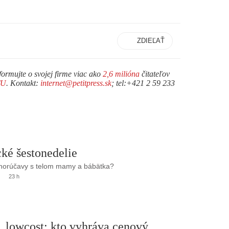
ZDIEĽAŤ
formujte o svojej firme viac ako
2,6 milióna
čitateľov
TU
. Kontakt:
internet@petitpress.sk
; tel:+421 2 59 233
ké šestonedelie
 horúčavy s telom mamy a bábätka?
23 h
. lowcost: kto vyhráva cenový