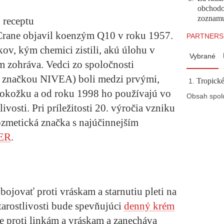
obchodo
zoznam
 receptu
Crane objavil koenzým Q10 v roku 1957.
PARTNERS
kov, kým chemici zistili, akú úlohu v
Vybrané
zohráva. Vedci zo spoločnosti
ou značkou NIVEA) boli medzi prvými,
Tropické
pokožku a od roku 1998 ho používajú vo
Obsah spol
vosti. Pri príležitosti 20. výročia vzniku
metická značka s najúčinnejším
ER
.
vať proti vráskam a starnutiu pleti na
tarostlivosti bude
spevňujúci
denný krém
je proti linkám a vráskam a zanecháva