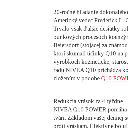
20-ročné hľadanie dokonalého
Americký vedec Frederick L. 
Trvalo však ďalšie desiatky ro
bunkových procesoch koenzým 
Beiersdorf (stojacej za znám
ktorí skúmali účinky Q10 na 
výrobkoch kozmetickej starostli
radu NIVEA Q10 prichádza koz
zložením v podobe
Q10 POW
Redukcia vrások za 4 týždne
NIVEA Q10 POWER pomáha bojo
tvári. Základom vašej dennej s
proti vráskam
. Efektívne boju