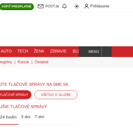
Prihlásenie
POST.sk
KÚPIŤ
PREDPLATNÉ
AUTO
TECH
ŽENA
ZDRAVIE
BLOG
MENU
Hľadaj
regióny
Korzár
Ostatné
JTE TLAČOVÉ SPRÁVY NA SME.SK
TLAČOVÉ SPRÁVY
VŠETKO O SLUŽBE
JŠIE TLAČOVÉ SPRÁVY
3 dni
7 dní
24 hodín