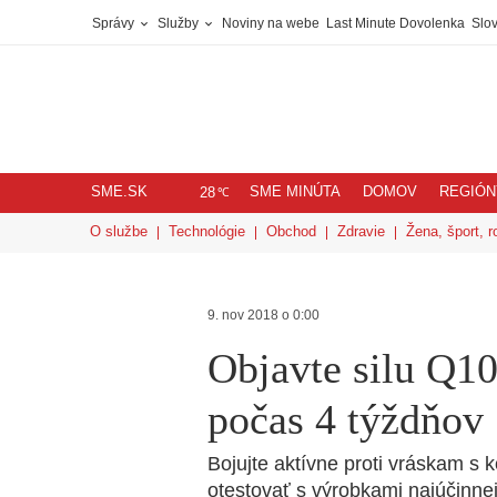
Správy
Služby
Noviny na webe
Last Minute Dovolenka
Slov
SME.SK
SME MINÚTA
DOMOV
REGIÓN
℃
28
O službe
Technológie
Obchod
Zdravie
Žena, šport, r
9. nov 2018 o 0:00
Objavte silu Q10
počas 4 týždňov
Bojujte aktívne proti vráskam 
otestovať s výrobkami najúčin