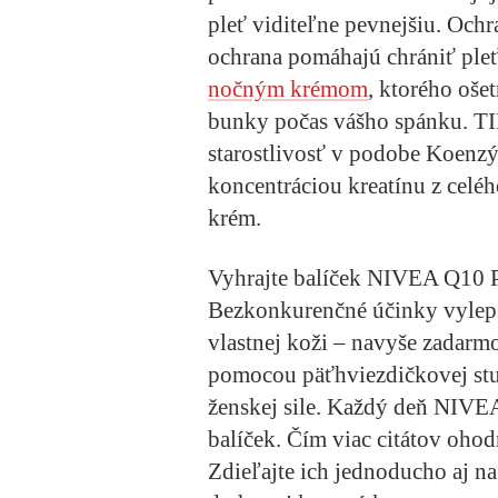
pleť viditeľne pevnejšiu. Oc
ochrana pomáhajú chrániť pleť
nočným krémom
, ktorého oše
bunky počas vášho spánku. TI
starostlivosť v podobe
Koenzý
koncentráciou kreatínu z celéh
krém.
Vyhrajte balíček NIVEA Q1
Bezkonkurenčné účinky vylepš
vlastnej koži – navyše zadarmo
pomocou päťhviezdičkovej stup
ženskej sile. Každý deň NIVEA
balíček. Čím viac citátov ohod
Zdieľajte ich jednoducho aj n