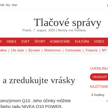
ník
Hry
Viac
Tlačové správy
Piatok, 7. august, 2026
| Meniny má
Štefánia
Y
INDEX
SVET
ŠPORT
KOMENTÁRE
KULTÚRA
VIDEO
odina
Life style
Bývanie
Motorizmus
Cestovanie
Financie
MY 
UVEREJŇU
 a zredukujte vrásky
OBJEDNAŤ 
NAJČÍTANE
4 hodiny
s koenzýmom Q10. Jeho účinky môžete
nejšieho radu NIVEA Q10 POWER.