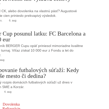
?
 CK, alebo dovolenka na vlastnú päsť? Augustové
e cien prinieslo prekvapivý výsledok.
.s.
6. aug
r Cup posunul latku: FC Barcelona a
0 eur
ník BERGER Cupu opäť priniesol mimoriadne kvalitne
turnaj. Víťaz získal 10 000 eur z Fondu a let do
.
 aug
bovanie futbalových súťaží: Kedy
še mesto či dedina?
 rozpis domácich futbalových súťaží už dnes v
h SME a Korzár.
4. aug
Dovolenka
Reštaurácie