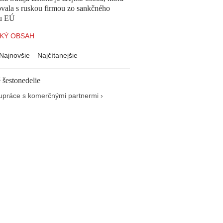
vala s ruskou firmou zo sankčného
u EÚ
KÝ OBSAH
Najnovšie
Najčítanejšie
 šestonedelie
upráce s komerčnými partnermi ›