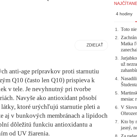
NAJČÍTANE
4 hodiny
Toto nie
1
.
Zachráni
2
.
Matka ľu
ZDIEĽAŤ
zanecha
Jarjabk
3
.
už nezra
zahanb
ých anti-age prípravkov proti starnutiu
Nasadili
4
.
enzým Q10 (často len Q10) prispieva k
Študent
ek v tele. Je nevyhnutný pri tvorbe
Martinsk
5
.
riách. Navyše ako antioxidant pôsobí
mesiac r
átky, ktoré urýchľujú starnutie pleti a
V Slovn
6
.
Ohrozeni
e aj v bunkových membránach a lipidoch
Kto by 
7
.
lní dôležitú funkciu antioxidantu a
jasný, n
ím od UV žiarenia.
Za radar
8
.