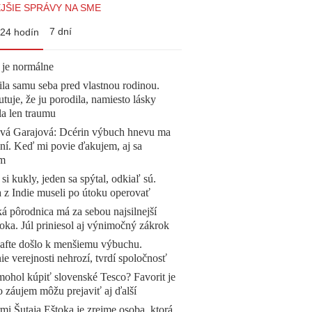
JŠIE SPRÁVY NA SME
7 dní
24 hodín
 je normálne
la samu seba pred vlastnou rodinou.
tuje, že ju porodila, namiesto lásky
la len traumu
ová Garajová: Dcérin výbuch hnevu ma
ní. Keď mi povie ďakujem, aj sa
ím
 si kukly, jeden sa spýtal, odkiaľ sú.
a z Indie museli po útoku operovať
á pôrodnica má za sebou najsilnejší
oka. Júl priniesol aj výnimočný zákrok
afte došlo k menšiemu výbuchu.
e verejnosti nehrozí, tvrdí spoločnosť
mohol kúpiť slovenské Tesco? Favorit je
o záujem môžu prejaviť aj ďalší
mi Šutaja Eštoka je zrejme osoba, ktorá