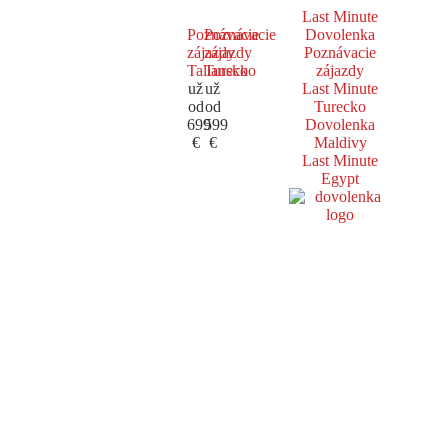
Last Minute
Poznávacie
Poznávacie
Dovolenka
zájazdy
zájazdy
Poznávacie
Taliansko
Turecko
zájazdy
už
už
Last Minute
od
od
Turecko
699
599
Dovolenka
€
€
Maldivy
Last Minute
Egypt