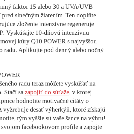
hranný faktor 15 alebo 30 a UVA/UVB
 pred slnečným žiarením. Ten doplňte
trujúce zloženie intenzívne regeneruje
P: Vyskúšajte 10-dňovú intenzívnu
movej kúry Q10 POWER s najvyššou
o radu
. Aplikujte pod denný alebo nočný
0 POWER
eného radu teraz môžete vyskúšať na
. Stačí sa
zapojiť do súťaže
, v ktorej
nice hodnotíte motivačné citáty o
 vyžrebuje desať výherkýň, ktoré získajú
notíte, tým vyššie sú vaše šance na výhru!
a svojom facebookovom profile a zapojte