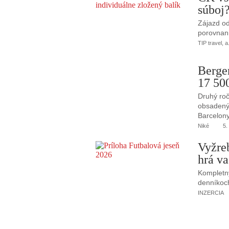
súboj
Zájazd od
porovnani
TIP travel, a
Berge
17 50
Druhý roč
obsadený 
Barcelony
Niké
5.
Vyžre
hrá va
Kompletný
denníkoc
INZERCIA