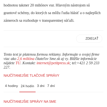
hodnotou takmer 20 miliónov eur. Hlavným nástrojom sú
grantové schémy, do ktorých sa môžu ľudia hlásiť a o najlepších
zámeroch sa rozhoduje v transparentnej súťaži.
ZDIEĽAŤ
Tento text je platenou formou reklamy. Informujte o svojej firme
viac ako
2,6 milióna
čitateľov Sme.sk aj vy. Bližšie informácie
nájdete
TU
. Kontakt:
internet@petitpress.sk
; tel:+421 2 59 233
227.
NAJČÍTANEJŠIE TLAČOVÉ SPRÁVY
4 hodiny
3 dni
7 dní
24 hodín
NAJČÍTANEJŠIE SPRÁVY NA SME