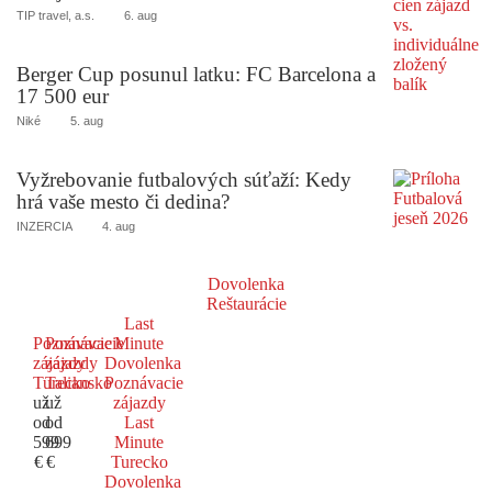
TIP travel, a.s.
6. aug
Berger Cup posunul latku: FC Barcelona a
17 500 eur
Niké
5. aug
Vyžrebovanie futbalových súťaží: Kedy
hrá vaše mesto či dedina?
INZERCIA
4. aug
Dovolenka
Reštaurácie
Last
Poznávacie
Poznávacie
Minute
zájazdy
zájazdy
Dovolenka
Turecko
Taliansko
Poznávacie
už
už
zájazdy
od
od
Last
599
699
Minute
€
€
Turecko
Dovolenka