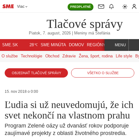
Viac
PREDPLATNÉ
Tlačové správy
Piatok, 7. august, 2026
| Meniny má
Štefánia
℃
SME.SK
SME MINÚTA
DOMOV
REGIÓNY
INDEX
SVET
28
MENU
O službe
Technológie
Obchod
Zdravie
Žena, šport, rodina
Life style
B
OBJEDNAŤ TLAČOVÉ SPRÁVY
VŠETKO O SLUŽBE
15. nov 2018 o 0:00
Ľudia si už neuvedomujú, že ich
svet nekončí na vlastnom prahu
Program Zelené oázy už dvanásť rokov podporuje
zaujímavé projekty z oblasti životného prostredia.