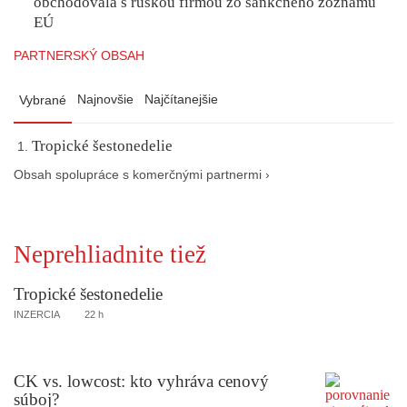
obchodovala s ruskou firmou zo sankčného zoznamu
EÚ
PARTNERSKÝ OBSAH
Najnovšie
Najčítanejšie
Vybrané
Tropické šestonedelie
Obsah spolupráce s komerčnými partnermi ›
Neprehliadnite tiež
Tropické šestonedelie
INZERCIA
22 h
CK vs. lowcost: kto vyhráva cenový
súboj?