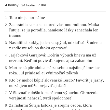
4 hodiny
7 dní
24 hodín
Toto nie je normálne
1
Zachránila samu seba pred vlastnou rodinou. Matka
2
ľutuje, že ju porodila, namiesto lásky zanechala len
traumu
Nasadili si kukly, jeden sa spýtal, odkiaľ sú. Študenta
3
z Indie museli po útoku operovať
Jarjabková Garajová: Dcérin výbuch hnevu ma už
4
nezraní. Keď mi povie ďakujem, aj sa zahanbím
Martinská pôrodnica má za sebou najsilnejší mesiac
5
roka. Júl priniesol aj výnimočný zákrok
Kto by mohol kúpiť slovenské Tesco? Favorit je jasný,
6
no záujem môžu prejaviť aj ďalší
V Slovnafte došlo k menšiemu výbuchu. Ohrozenie
7
verejnosti nehrozí, tvrdí spoločnosť
Za radarmi Šutaja Eštoka je zrejme osoba, ktorá
8