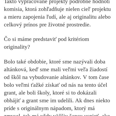
Takto vypracované projekty podrobne hodnotí
komisia, ktorá zohľadňuje nielen cieľ projektu
a mieru zapojenia ľudí, ale aj originalitu alebo
celkový prínos pre životné prostredie.
Čo si máme predstaviť pod kritériom
originality?
Bolo také obdobie, ktoré sme nazývali doba
altánková, keď sme mali veľmi veľa žiadostí
od škôl na vybudovanie altánkov. V tom čase
bolo veľmi ťažké získať od nás na tento účel
grant, ale boli školy, ktoré si to dokázali
obhájiť a grant sme im udelili. Ak dnes niekto
príde s originálnym nápadom, ktorý má
zmysel, tak má vždy väčšiu šancu uspieť, ako