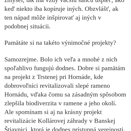
keď niekto iba kopíruje iných. Obzvlášť, ak
ten nápad môže inšpirovať aj iných v
podobnej situácii.
Pamätáte si na takéto výnimočné projekty?
Samozrejme. Bolo ich veľa a mnohé z nich
spoľahlivo fungujú dodnes. Dobre si pamätám
na projekt z Trstenej pri Hornáde, kde
dobrovoľníci revitalizovali slepé rameno
Hornádu, vďaka čomu sa zásadným spôsobom
zlepšila biodiverzita v ramene a jeho okolí.
Ale spomínam si aj na krásny projekt
revitalizácie Kollárovej záhrady v Banskej
Štiavnici, ktorá je dodnes prístupná verejnosti.