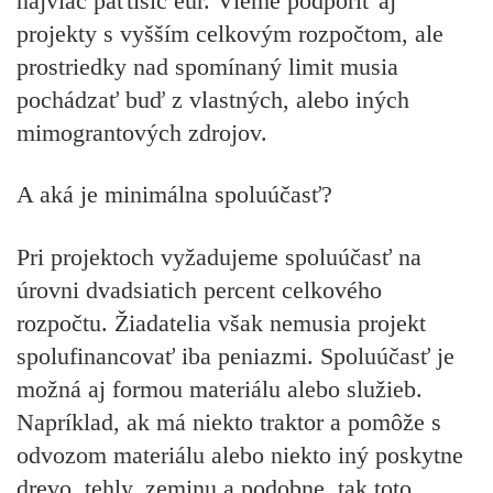
najviac päťtisíc eur. Vieme podporiť aj
projekty s vyšším celkovým rozpočtom, ale
prostriedky nad spomínaný limit musia
pochádzať buď z vlastných, alebo iných
mimograntových zdrojov.
A aká je minimálna spoluúčasť?
Pri projektoch vyžadujeme spoluúčasť na
úrovni dvadsiatich percent celkového
rozpočtu. Žiadatelia však nemusia projekt
spolufinancovať iba peniazmi. Spoluúčasť je
možná aj formou materiálu alebo služieb.
Napríklad, ak má niekto traktor a pomôže s
odvozom materiálu alebo niekto iný poskytne
drevo, tehly, zeminu a podobne, tak toto