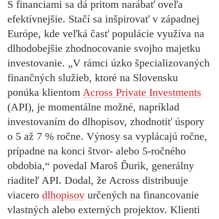
S financiami sa dá pritom narábať oveľa
efektívnejšie. Stačí sa inšpirovať v západnej
Európe, kde veľká časť populácie využíva na
dlhodobejšie zhodnocovanie svojho majetku
investovanie. „V rámci úzko špecializovaných
finančných služieb, ktoré na Slovensku
ponúka klientom
Across Private Investments
(API), je momentálne možné, napríklad
investovaním do dlhopisov, zhodnotiť úspory
o 5 až 7 % ročne. Výnosy sa vyplácajú ročne,
prípadne na konci štvor- alebo 5-ročného
obdobia,“ povedal Maroš Ďurik, generálny
riaditeľ API. Dodal, že Across distribuuje
viacero
dlhopisov
určených na financovanie
vlastných alebo externých projektov. Klienti