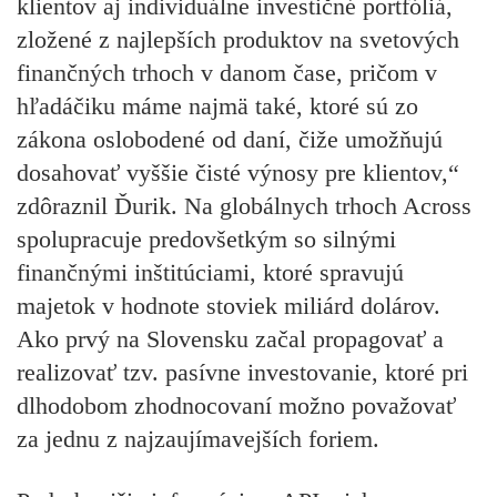
klientov aj individuálne investičné portfóliá,
zložené z najlepších produktov na svetových
finančných trhoch v danom čase, pričom v
hľadáčiku máme najmä také, ktoré sú zo
zákona oslobodené od daní, čiže umožňujú
dosahovať vyššie čisté výnosy pre klientov,“
zdôraznil Ďurik. Na globálnych trhoch Across
spolupracuje predovšetkým so silnými
finančnými inštitúciami, ktoré spravujú
majetok v hodnote stoviek miliárd dolárov.
Ako prvý na Slovensku začal propagovať a
realizovať tzv. pasívne investovanie, ktoré pri
dlhodobom zhodnocovaní možno považovať
za jednu z najzaujímavejších foriem.