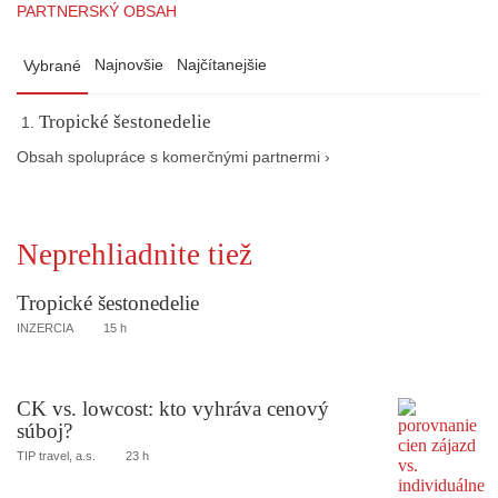
PARTNERSKÝ OBSAH
Najnovšie
Najčítanejšie
Vybrané
Tropické šestonedelie
Obsah spolupráce s komerčnými partnermi ›
Neprehliadnite tiež
Tropické šestonedelie
INZERCIA
15 h
CK vs. lowcost: kto vyhráva cenový
súboj?
TIP travel, a.s.
23 h