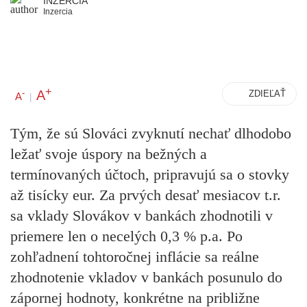
INZERCIA
Inzercia
+
A
-
ZDIEĽAŤ
A
|
Tým, že sú Slováci zvyknutí nechať dlhodobo
ležať svoje úspory na bežných a
termínovaných účtoch, pripravujú sa o stovky
až tisícky eur. Za prvých desať mesiacov t.r.
sa vklady Slovákov v bankách zhodnotili v
priemere len o necelých 0,3 % p.a. Po
zohľadnení tohtoročnej inflácie sa reálne
zhodnotenie vkladov v bankách posunulo do
zápornej hodnoty, konkrétne na približne