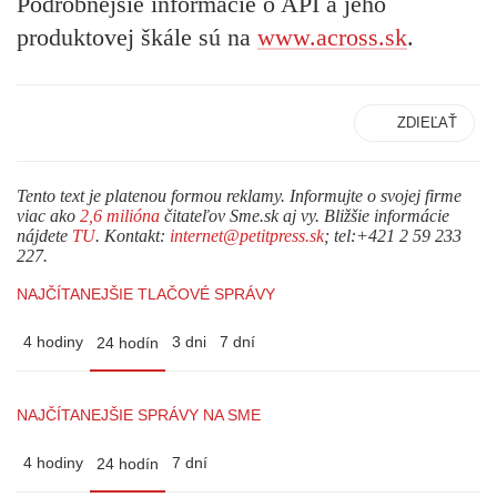
Podrobnejšie informácie o API a jeho
produktovej škále sú na
www.across.sk
.
ZDIEĽAŤ
Tento text je platenou formou reklamy. Informujte o svojej firme
viac ako
2,6 milióna
čitateľov Sme.sk aj vy. Bližšie informácie
nájdete
TU
. Kontakt:
internet@petitpress.sk
; tel:+421 2 59 233
227.
NAJČÍTANEJŠIE TLAČOVÉ SPRÁVY
4 hodiny
3 dni
7 dní
24 hodín
NAJČÍTANEJŠIE SPRÁVY NA SME
4 hodiny
7 dní
24 hodín