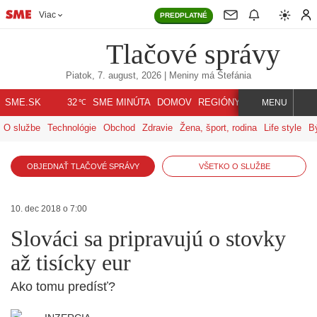
Viac
PREDPLATNÉ
Tlačové správy
Piatok, 7. august, 2026
| Meniny má
Štefánia
℃
SME.SK
SME MINÚTA
DOMOV
REGIÓNY
INDEX
SVET
32
MENU
O službe
Technológie
Obchod
Zdravie
Žena, šport, rodina
Life style
B
OBJEDNAŤ TLAČOVÉ SPRÁVY
VŠETKO O SLUŽBE
10. dec 2018 o 7:00
Slováci sa pripravujú o stovky
až tisícky eur
Ako tomu predísť?