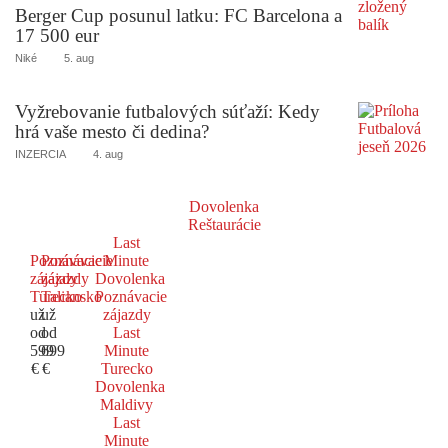
Berger Cup posunul latku: FC Barcelona a
17 500 eur
Niké
5. aug
Vyžrebovanie futbalových súťaží: Kedy
hrá vaše mesto či dedina?
INZERCIA
4. aug
Dovolenka
Reštaurácie
Last
Poznávacie
Poznávacie
Minute
zájazdy
zájazdy
Dovolenka
Turecko
Taliansko
Poznávacie
už
už
zájazdy
od
od
Last
599
699
Minute
€
€
Turecko
Dovolenka
Maldivy
Last
Minute