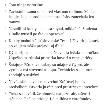
Toto nie je normálne
1
Zachránila samu seba pred vlastnou rodinou. Matka
2
ľutuje, že ju porodila, namiesto lásky zanechala len
traumu
Nasadili si kukly, jeden sa spýtal, odkiaľ sú. Študenta
3
z Indie museli po útoku operovať
Kto by mohol kúpiť slovenské Tesco? Favorit je jasný,
4
no záujem môžu prejaviť aj ďalší
Kým prijímala pacienta, dcéra vedľa ležala s horúčkou.
5
Úspešná martinská primárka hovorí o cene kariéry
Šutajove Eštokove radary sú údajne z Cypru, ale
6
výrobca má slovenskú stopu. Technicky sa takmer
zhodujú s ruskými
Nová asfaltka vedie na vrchol Kráľovej hole s
7
predstihom. Otvoria ju ešte pred prestížnymi pretekmi
Trnka sa chválil, že obnovia nadjazd, aby ušetrili
8
státisíce. Reálne prídu o 1,8 milióna z eurofondov