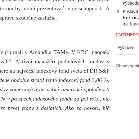
východ
torom by mohli prezentovať svoje schopnosti. A
Postavi
8
.
 správu skutočne zaslúžia.
Rezbár 
maringo
PARTNERS
Vybrané
ovú guľu mali v Amundi a TAMe. V KBC, naopak,
vali“. Aktívni manažéri podielových fondov v
Obsah spol
emere na najväčší indexový fond sveta SPDR S&P
ené obdobie stratil tento indexový fond 3,06 %,
ndov zameraných na veľké americké spoločnosti
3 % v prospech indexového fondu za pol roka, nie
re prvej etapy z desiatich. Ako sa hovorí, bič