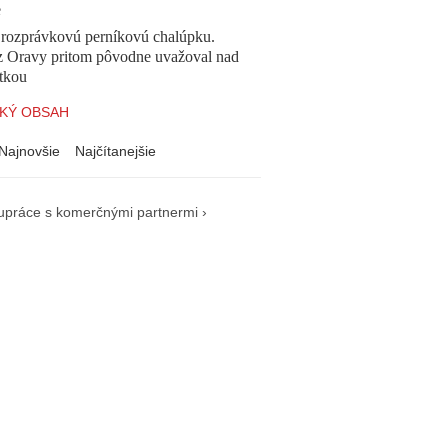
e
l rozprávkovú perníkovú chalúpku.
z Oravy pritom pôvodne uvažoval nad
tkou
KÝ OBSAH
Najnovšie
Najčítanejšie
upráce s komerčnými partnermi ›