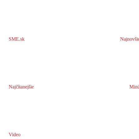
SME.sk
Najnovši
Najčítanejšie
Minú
Video