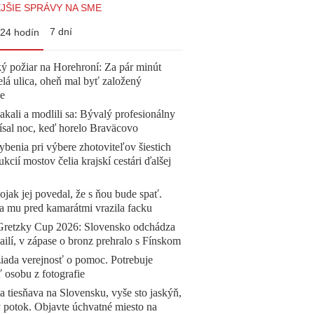
JŠIE SPRÁVY NA SME
7 dní
24 hodín
ý požiar na Horehroní: Za pár minút
elá ulica, oheň mal byť založený
e
akali a modlili sa: Bývalý profesionálny
ísal noc, keď horelo Braväcovo
benia pri výbere zhotoviteľov šiestich
ukcií mostov čelia krajskí cestári ďalšej
jak jej povedal, že s ňou bude spať.
a mu pred kamarátmi vrazila facku
Gretzky Cup 2026: Slovensko odchádza
ilí, v zápase o bronz prehralo s Fínskom
žiada verejnosť o pomoc. Potrebuje
ť osobu z fotografie
a tiesňava na Slovensku, vyše sto jaskýň,
 potok. Objavte úchvatné miesto na