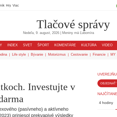
ník
Hry
Viac
Tlačové správy
Nedeľa, 9. august, 2026
| Meniny má
Ľubomíra
Y
INDEX
SVET
ŠPORT
KOMENTÁRE
KULTÚRA
VIDEO
odina
Life style
Bývanie
Motorizmus
Cestovanie
Financie
MY 
UVEREJŇU
tkoch. Investujte v
OBJEDNAŤ 
NAJČÍTANE
zdarma
4 hodiny
dexového (pasívneho) a aktívneho
2023) priniesol prekvapivé výsledky