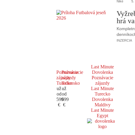
Niké
5.
Vyžre
hrá va
Kompletný
denníkoc
INZERCIA
Last Minute
Poznávacie
Poznávacie
Dovolenka
zájazdy
zájazdy
Poznávacie
Turecko
Taliansko
zájazdy
už
už
Last Minute
od
od
Turecko
599
699
Dovolenka
€
€
Maldivy
Last Minute
Egypt