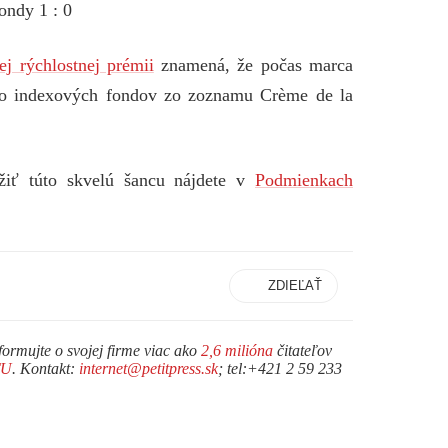
ondy 1 : 0
j rýchlostnej prémii
znamená, že počas marca
 do indexových fondov zo zoznamu Crème de la
užiť túto skvelú šancu nájdete v
Podmienkach
ZDIEĽAŤ
formujte o svojej firme viac ako
2,6 milióna
čitateľov
TU
. Kontakt:
internet@petitpress.sk
; tel:+421 2 59 233