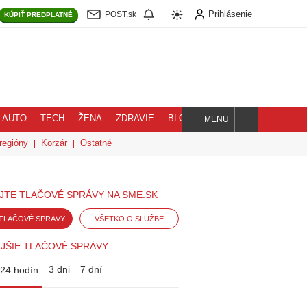
Prihlásenie
POST.sk
KÚPIŤ
PREDPLATNÉ
AUTO
TECH
ŽENA
ZDRAVIE
BLOG
MENU
Hľadaj
regióny
Korzár
Ostatné
JTE TLAČOVÉ SPRÁVY NA SME.SK
TLAČOVÉ SPRÁVY
VŠETKO O SLUŽBE
JŠIE TLAČOVÉ SPRÁVY
3 dni
7 dní
24 hodín