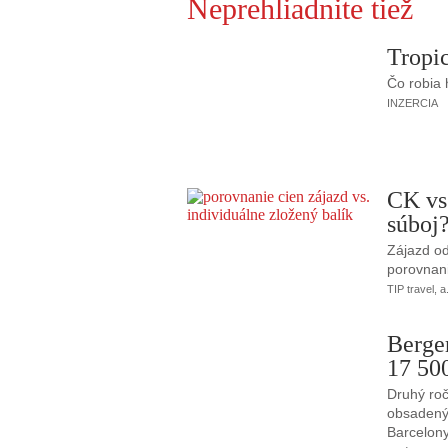
Neprehliadnite tiež
Tropic
Čo robia
INZERCIA
CK vs
súboj
Zájazd od
porovnani
TIP travel, a
Berge
17 50
Druhý roč
obsadený 
Barcelony