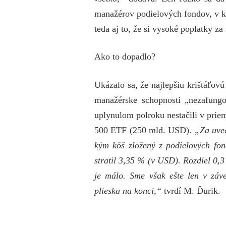
manažérov podielových fondov, v k
teda aj to, že si vysoké poplatky za
Ako to dopadlo?
Ukázalo sa, že najlepšiu krištáľ
manažérske schopnosti „nezafungo
uplynulom polroku nestačili v pri
500 ETF (250 mld. USD).
„Za uved
kým kôš zložený z podielových fo
stratil 3,35 % (v USD). Rozdiel 0,
je málo. Sme však ešte len v záve
plieska na konci,“
tvrdí M. Ďurik.