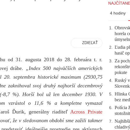
NAJČÍTANE
4 hodiny
Obrovsk
1
.
horela c
úmyseln
ZDIEĽAŤ
Ľudia pl
2
.
hasič op
u od 31. augusta 2018 do 28. februára t. r.
Za pochy
3
.
rekonštr
ovej dráhe.
„Index 500 najväčších amerických
pokute
l 20. septembra historické maximum (2930,75
Ruský vo
4
.
dne zaknihoval svoj druhý najhorší decembrový
Slovenk
Hlinka 
 (-8,7 %). Horší bol už len december 1930. V
5
.
bez meda
tom vzrástol o 11,6 % a kompletne vymazal
Polícia 
6
.
roš Ďurik, generálny riaditeľ
Across Private
stotožni
ovať, že v sledovanom období sme zažili takmer
Najhlbši
7
.
chladivý
redstaviť ideálnejšie prostredie pre aktívnych