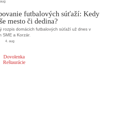
 aug
bovanie futbalových súťaží: Kedy
še mesto či dedina?
 rozpis domácich futbalových súťaží už dnes v
h SME a Korzár.
4. aug
Dovolenka
Reštaurácie