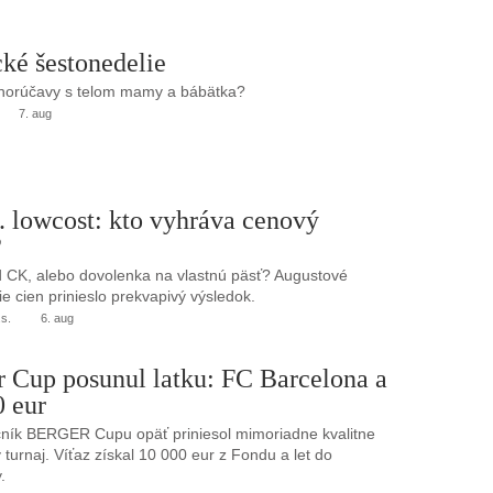
ké šestonedelie
 horúčavy s telom mamy a bábätka?
7. aug
. lowcost: kto vyhráva cenový
?
 CK, alebo dovolenka na vlastnú päsť? Augustové
e cien prinieslo prekvapivý výsledok.
.s.
6. aug
r Cup posunul latku: FC Barcelona a
0 eur
ník BERGER Cupu opäť priniesol mimoriadne kvalitne
turnaj. Víťaz získal 10 000 eur z Fondu a let do
.