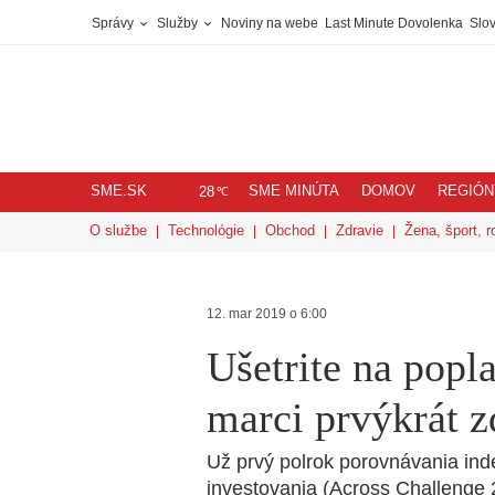
Správy
Služby
Noviny na webe
Last Minute Dovolenka
Slov
SME.SK
SME MINÚTA
DOMOV
REGIÓN
℃
28
O službe
Technológie
Obchod
Zdravie
Žena, šport, r
12. mar 2019 o 6:00
Ušetrite na popla
marci prvýkrát 
Už prvý polrok porovnávania in
investovania (Across Challenge 