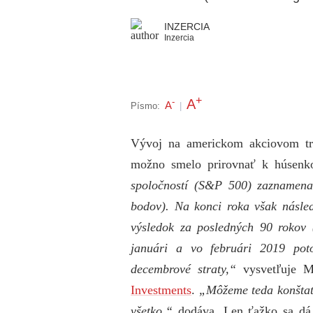
INZERCIA
Inzercia
+
A
-
A
Písmo:
|
Vývoj na americkom akciovom trh
možno smelo prirovnať k húsenk
spoločností (S&P 500) zaznamena
bodov). Na konci roka však násle
výsledok za posledných 90 rokov
januári a vo februári 2019 po
decembrové straty,“
vysvetľuje Ma
Investments
.
„Môžeme teda konštat
všetko,“
dodáva. Len ťažko sa dá p