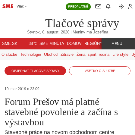
Viac
PREDPLATNÉ
Tlačové správy
Štvrtok, 6. august, 2026
| Meniny má
Jozefína
℃
SME.SK
SME MINÚTA
DOMOV
REGIÓNY
INDEX
SVET
38
MENU
O službe
Technológie
Obchod
Zdravie
Žena, šport, rodina
Life style
B
OBJEDNAŤ TLAČOVÉ SPRÁVY
VŠETKO O SLUŽBE
19. mar 2019 o 23:09
Forum Prešov má platné
stavebné povolenie a začína s
výstavbou
Stavebné práce na novom obchodnom centre