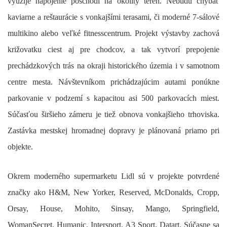
využije napojenie poschodí na okolitý terén. Nebudú chýbať
kaviarne a reštaurácie s vonkajšími terasami, či moderné 7-sálové
multikino alebo veľké fitnesscentrum. Projekt výstavby zachová
križovatku ciest aj pre chodcov, a tak vytvorí prepojenie
prechádzkových trás na okraji historického územia i v samotnom
centre mesta. Návštevníkom prichádzajúcim autami ponúkne
parkovanie v podzemí s kapacitou asi 500 parkovacích miest.
Súčasťou širšieho zámeru je tiež obnova vonkajšieho trhoviska.
Zastávka mestskej hromadnej dopravy je plánovaná priamo pri
objekte.
Okrem moderného supermarketu Lidl sú v projekte potvrdené
značky ako H&M, New Yorker, Reserved, McDonalds, Cropp,
Orsay, House, Mohito, Sinsay, Mango, Springfield,
WomanSecret, Humanic, Intersport, A3 Sport, Datart. Súčasne sa