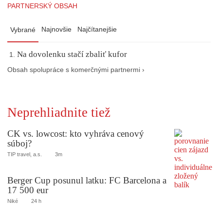
PARTNERSKÝ OBSAH
Najnovšie
Najčítanejšie
Vybrané
Na dovolenku stačí zbaliť kufor
Obsah spolupráce s komerčnými partnermi ›
Neprehliadnite tiež
CK vs. lowcost: kto vyhráva cenový
súboj?
TIP travel, a.s.
3m
Berger Cup posunul latku: FC Barcelona a
17 500 eur
Niké
24 h