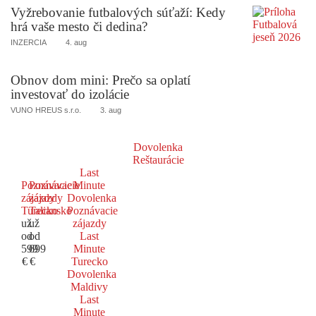
Vyžrebovanie futbalových súťaží: Kedy
hrá vaše mesto či dedina?
INZERCIA
4. aug
Obnov dom mini: Prečo sa oplatí
investovať do izolácie
VUNO HREUS s.r.o.
3. aug
Dovolenka
Reštaurácie
Last
Poznávacie
Poznávacie
Minute
zájazdy
zájazdy
Dovolenka
Turecko
Taliansko
Poznávacie
už
už
zájazdy
od
od
Last
599
699
Minute
€
€
Turecko
Dovolenka
Maldivy
Last
Minute