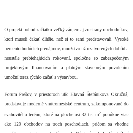
O projekt bol od začiatku veľký záujem aj zo strany obchodníkov,
ktorí museli čakať dlhšie, než si to sami predstavovali. Vysoké
percento budúcich prenájmov, množstvo už uzatvorených dohôd a
neustále prebiehajúcich rokovaní, spoločne so zabezpečeným
projektovým financovaním a platným stavebným povolením
umožní teraz rýchlo začať s výstavbou.
Forum Prešov, v priestoroch ulíc Hlavná–Štefánikova–Okružná,
predstavuje moderné vnútromestské centrum, zakomponované do
2
svahovitého terénu, ktoré na ploche asi 32 tis. m
ponúkne viac
ako 120 obchodov na troch poschodiach, pričom sa vhodne