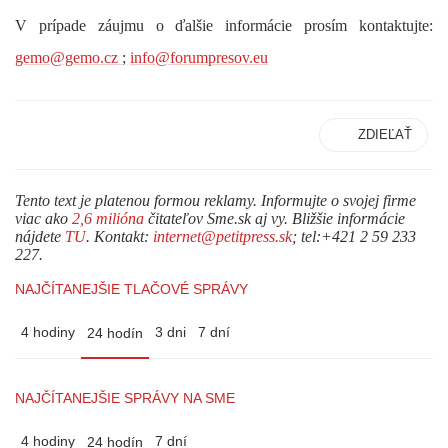
V prípade záujmu o ďalšie informácie prosím kontaktujte:
gemo@gemo.cz
;
info@forumpresov.eu
ZDIEĽAŤ
Tento text je platenou formou reklamy. Informujte o svojej firme
viac ako
2,6 milióna
čitateľov Sme.sk aj vy. Bližšie informácie
nájdete
TU
. Kontakt:
internet@petitpress.sk
; tel:+421 2 59 233
227.
NAJČÍTANEJŠIE TLAČOVÉ SPRÁVY
4 hodiny
3 dni
7 dní
24 hodín
NAJČÍTANEJŠIE SPRÁVY NA SME
4 hodiny
7 dní
24 hodín