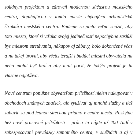
solídnym projektom a zároveň modernou súčasťou mestského
centra, doplňujúcou v tomto mieste chýbajúcu urbanistickú
štruktúru mestského centra. Budeme sa preto veľmi snažiť, aby
toto miesto, ktoré si vďaka svojej jedinečnosti nepochybne zaslúži
byť miestom stretávania, nákupov aj zábavy, bolo dokončené včas
a na takej úrovni, aby všetci terajší i budúci miestni obyvatelia na
neho mohli byť hrdí a aby mali pocit, že takýto projekt je tu
vlastne odjakživa.
Nové centrum ponúkne obyvateľom príležitosť nielen nakupovať v
obchodoch známych značiek, ale využívať aj mnohé služby a tiež
zabaviť sa pod jednou strechou priamo v centre mesta. Poskytne
tiež nové pracovné príležitosti – prácu tu nájde až 400 ľudí v
zabezpečovaní prevádzky samotného centra, v službách a aj v