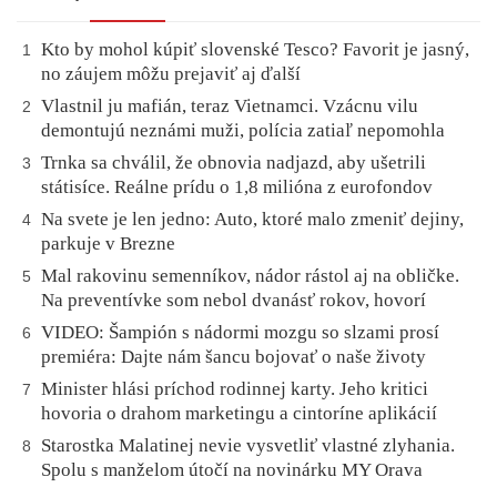
Kto by mohol kúpiť slovenské Tesco? Favorit je jasný,
1
no záujem môžu prejaviť aj ďalší
Vlastnil ju mafián, teraz Vietnamci. Vzácnu vilu
2
demontujú neznámi muži, polícia zatiaľ nepomohla
Trnka sa chválil, že obnovia nadjazd, aby ušetrili
3
státisíce. Reálne prídu o 1,8 milióna z eurofondov
Na svete je len jedno: Auto, ktoré malo zmeniť dejiny,
4
parkuje v Brezne
Mal rakovinu semenníkov, nádor rástol aj na obličke.
5
Na preventívke som nebol dvanásť rokov, hovorí
VIDEO: Šampión s nádormi mozgu so slzami prosí
6
premiéra: Dajte nám šancu bojovať o naše životy
Minister hlási príchod rodinnej karty. Jeho kritici
7
hovoria o drahom marketingu a cintoríne aplikácií
Starostka Malatinej nevie vysvetliť vlastné zlyhania.
8
Spolu s manželom útočí na novinárku MY Orava