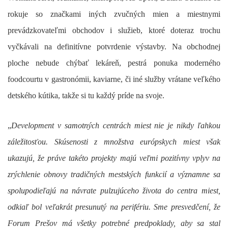
rokuje so značkami iných zvučných mien a miestnymi
prevádzkovateľmi obchodov i služieb, ktoré doteraz trochu
vyčkávali na definitívne potvrdenie výstavby. Na obchodnej
ploche nebude chýbať lekáreň, pestrá ponuka moderného
foodcourtu v gastronómii, kaviarne, či iné služby vrátane veľkého
detského kútika, takže si tu každý príde na svoje.
„
Development v samotných centrách miest nie je nikdy ľahkou
záležitosťou. Skúsenosti z množstva európskych miest však
ukazujú, že práve takéto projekty majú veľmi pozitívny vplyv na
zrýchlenie obnovy tradičných mestských funkcií a významne sa
spolupodieľajú na návrate pulzujúceho života do centra miest,
odkiaľ bol veľakrát presunutý na perifériu. Sme presvedčení, že
Forum Prešov má všetky potrebné predpoklady, aby sa stal