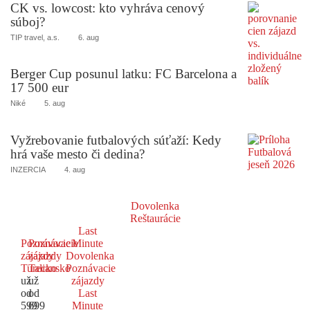
CK vs. lowcost: kto vyhráva cenový
súboj?
TIP travel, a.s.
6. aug
Berger Cup posunul latku: FC Barcelona a
17 500 eur
Niké
5. aug
Vyžrebovanie futbalových súťaží: Kedy
hrá vaše mesto či dedina?
INZERCIA
4. aug
Dovolenka
Reštaurácie
Last
Poznávacie
Poznávacie
Minute
zájazdy
zájazdy
Dovolenka
Turecko
Taliansko
Poznávacie
už
už
zájazdy
od
od
Last
599
699
Minute