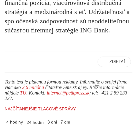
finančná pozícia, viacúrovňová distribučná
stratégia a medzinárodná sieť. Udržateľnosť a
spoločenská zodpovednosť sú neoddeliteľnou
súčasťou firemnej stratégie ING Bank.
ZDIEĽAŤ
Tento text je platenou formou reklamy. Informujte o svojej firme
viac ako
2,6 milióna
čitateľov Sme.sk aj vy. Bližšie informácie
nájdete
TU
. Kontakt:
internet@petitpress.sk
; tel:+421 2 59 233
227.
NAJČÍTANEJŠIE TLAČOVÉ SPRÁVY
4 hodiny
3 dni
7 dní
24 hodín