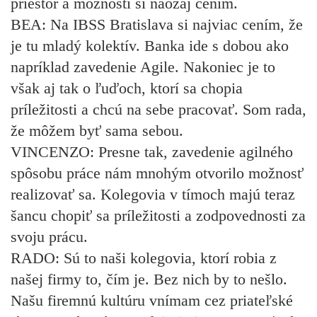
priestor a možnosti si naozaj cením.
BEA:
Na IBSS Bratislava si najviac cením, že
je tu mladý kolektív. Banka ide s dobou ako
napríklad zavedenie Agile. Nakoniec je to
však aj tak o ľuďoch, ktorí sa chopia
príležitosti a chcú na sebe pracovať. Som rada,
že môžem byť sama sebou.
VINCENZO:
Presne tak, zavedenie agilného
spôsobu práce nám mnohým otvorilo možnosť
realizovať sa. Kolegovia v tímoch majú teraz
šancu chopiť sa príležitosti a zodpovednosti za
svoju prácu.
RADO:
Sú to naši kolegovia, ktorí robia z
našej firmy to, čím je. Bez nich by to nešlo.
Našu firemnú kultúru vnímam cez priateľské