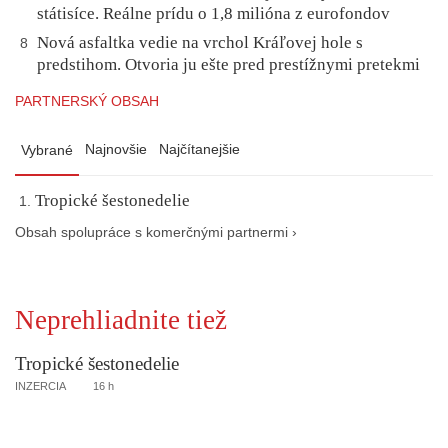
státisíce. Reálne prídu o 1,8 milióna z eurofondov
Nová asfaltka vedie na vrchol Kráľovej hole s
8
predstihom. Otvoria ju ešte pred prestížnymi pretekmi
PARTNERSKÝ OBSAH
Najnovšie
Najčítanejšie
Vybrané
Tropické šestonedelie
Obsah spolupráce s komerčnými partnermi ›
Neprehliadnite tiež
Tropické šestonedelie
INZERCIA
16 h