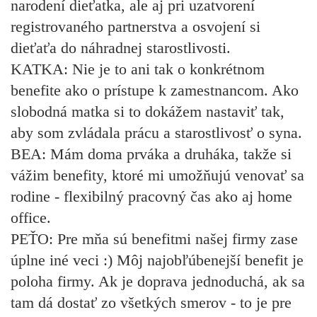
narodení dieťatka, ale aj pri uzatvorení
registrovaného partnerstva a osvojení si
dieťaťa do náhradnej starostlivosti.
KATKA:
Nie je to ani tak o konkrétnom
benefite ako o prístupe k zamestnancom. Ako
slobodná matka si to dokážem nastaviť tak,
aby som zvládala prácu a starostlivosť o syna.
BEA:
Mám doma prváka a druháka, takže si
vážim benefity, ktoré mi umožňujú venovať sa
rodine - flexibilný pracovný čas ako aj home
office.
PEŤO:
Pre mňa sú benefitmi našej firmy zase
úplne iné veci :) Môj najobľúbenejší benefit je
poloha firmy. Ak je doprava jednoduchá, ak sa
tam dá dostať zo všetkých smerov - to je pre