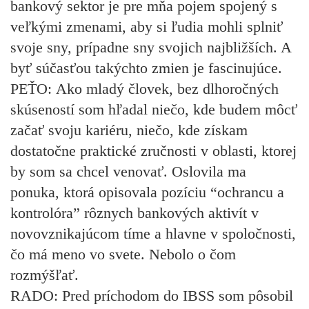
bankový sektor je pre mňa pojem spojený s
veľkými zmenami, aby si ľudia mohli splniť
svoje sny, prípadne sny svojich najbližších. A
byť súčasťou takýchto zmien je fascinujúce.
PEŤO:
Ako mladý človek, bez dlhoročných
skúseností som hľadal niečo, kde budem môcť
začať svoju kariéru, niečo, kde získam
dostatočne praktické zručnosti v oblasti, ktorej
by som sa chcel venovať. Oslovila ma
ponuka, ktorá opisovala pozíciu “ochrancu a
kontrolóra” rôznych bankových aktivít v
novovznikajúcom tíme a hlavne v spoločnosti,
čo má meno vo svete. Nebolo o čom
rozmýšľať.
RADO:
Pred príchodom do IBSS som pôsobil