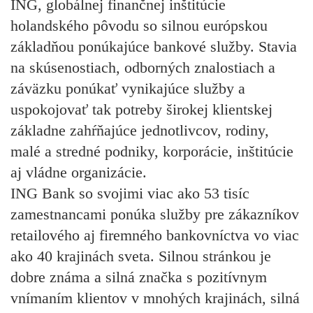
ING, globálnej finančnej inštitúcie
holandského pôvodu so silnou európskou
základňou ponúkajúce bankové služby. Stavia
na skúsenostiach, odborných znalostiach a
záväzku ponúkať vynikajúce služby a
uspokojovať tak potreby širokej klientskej
základne zahŕňajúce jednotlivcov, rodiny,
malé a stredné podniky, korporácie, inštitúcie
aj vládne organizácie.
ING Bank so svojimi viac ako 53 tisíc
zamestnancami ponúka služby pre zákazníkov
retailového aj firemného bankovníctva vo viac
ako 40 krajinách sveta. Silnou stránkou je
dobre známa a silná značka s pozitívnym
vnímaním klientov v mnohých krajinách, silná