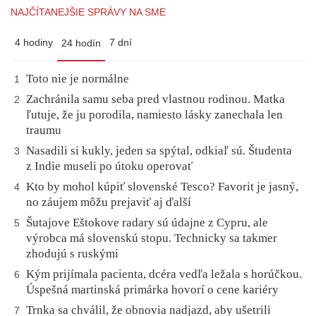
NAJČÍTANEJŠIE SPRÁVY NA SME
4 hodiny
7 dní
24 hodín
Toto nie je normálne
1
Zachránila samu seba pred vlastnou rodinou. Matka
2
ľutuje, že ju porodila, namiesto lásky zanechala len
traumu
Nasadili si kukly, jeden sa spýtal, odkiaľ sú. Študenta
3
z Indie museli po útoku operovať
Kto by mohol kúpiť slovenské Tesco? Favorit je jasný,
4
no záujem môžu prejaviť aj ďalší
Šutajove Eštokove radary sú údajne z Cypru, ale
5
výrobca má slovenskú stopu. Technicky sa takmer
zhodujú s ruskými
Kým prijímala pacienta, dcéra vedľa ležala s horúčkou.
6
Úspešná martinská primárka hovorí o cene kariéry
Trnka sa chválil, že obnovia nadjazd, aby ušetrili
7