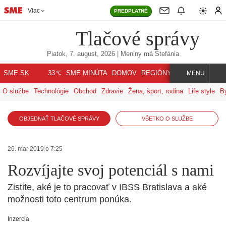
Viac
PREDPLATNÉ
Tlačové správy
Piatok, 7. august, 2026
| Meniny má
Štefánia
℃
SME.SK
SME MINÚTA
DOMOV
REGIÓNY
INDEX
SVET
33
MENU
O službe
Technológie
Obchod
Zdravie
Žena, šport, rodina
Life style
B
OBJEDNAŤ TLAČOVÉ SPRÁVY
VŠETKO O SLUŽBE
26. mar 2019 o 7:25
Rozvíjajte svoj potenciál s nami
Zistite, aké je to pracovať v IBSS Bratislava a aké
možnosti toto centrum ponúka.
Inzercia