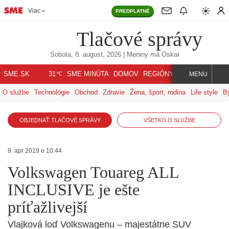
Viac
PREDPLATNÉ
Tlačové správy
Sobota, 8. august, 2026
| Meniny má
Oskar
℃
SME.SK
SME MINÚTA
DOMOV
REGIÓNY
INDEX
SVET
31
MENU
O službe
Technológie
Obchod
Zdravie
Žena, šport, rodina
Life style
B
OBJEDNAŤ TLAČOVÉ SPRÁVY
VŠETKO O SLUŽBE
9. apr 2019 o 10:44
Volkswagen Touareg ALL
INCLUSIVE je ešte
príťažlivejší
Vlajková loď Volkswagenu – majestátne SUV