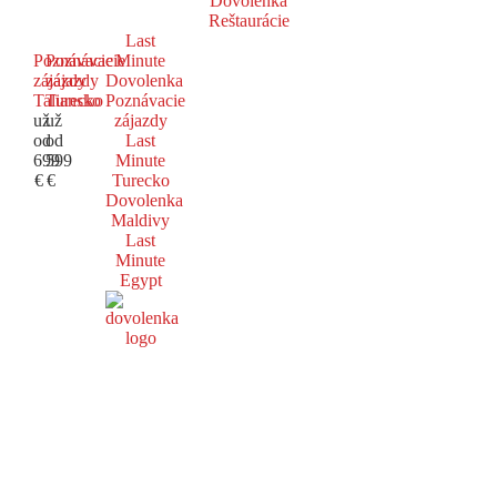
Dovolenka
Reštaurácie
Last
Poznávacie
Poznávacie
Minute
zájazdy
zájazdy
Dovolenka
Taliansko
Turecko
Poznávacie
už
už
zájazdy
od
od
Last
699
599
Minute
€
€
Turecko
Dovolenka
Maldivy
Last
Minute
Egypt