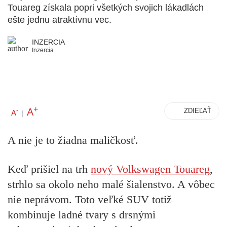
Touareg získala popri všetkých svojich lákadlách
ešte jednu atraktívnu vec.
INZERCIA
Inzercia
+
A
-
ZDIEĽAŤ
A
|
A nie je to žiadna maličkosť.
Keď prišiel na trh
nový Volkswagen Touareg
,
strhlo sa okolo neho malé šialenstvo. A vôbec
nie neprávom. Toto veľké SUV totiž
kombinuje ladné tvary s drsnými