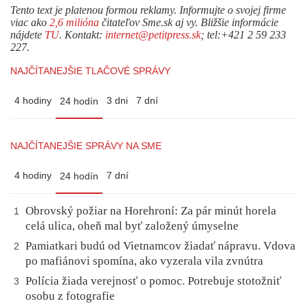
Tento text je platenou formou reklamy. Informujte o svojej firme
viac ako
2,6 milióna
čitateľov Sme.sk aj vy. Bližšie informácie
nájdete
TU
. Kontakt:
internet@petitpress.sk
; tel:+421 2 59 233
227.
NAJČÍTANEJŠIE TLAČOVÉ SPRÁVY
4 hodiny
3 dni
7 dní
24 hodín
NAJČÍTANEJŠIE SPRÁVY NA SME
4 hodiny
7 dní
24 hodín
Obrovský požiar na Horehroní: Za pár minút horela
1
celá ulica, oheň mal byť založený úmyselne
Pamiatkari budú od Vietnamcov žiadať nápravu. Vdova
2
po mafiánovi spomína, ako vyzerala vila zvnútra
Polícia žiada verejnosť o pomoc. Potrebuje stotožniť
3
osobu z fotografie