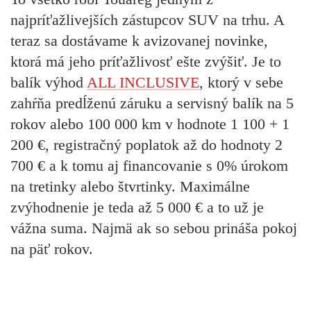
najpríťažlivejších zástupcov SUV na trhu. A
teraz sa dostávame k avizovanej novinke,
ktorá má jeho príťažlivosť ešte zvýšiť. Je to
balík výhod
ALL INCLUSIVE
, ktorý v sebe
zahŕňa predĺženú záruku a servisný balík na 5
rokov alebo 100 000 km v hodnote 1 100 + 1
200 €, registračný poplatok až do hodnoty 2
700 € a k tomu aj financovanie s 0% úrokom
na tretinky alebo štvrtinky. Maximálne
zvýhodnenie je teda až 5 000 € a to už je
vážna suma. Najmä ak so sebou prináša pokoj
na päť rokov.