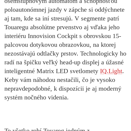
osemstupňovým automatom a schopnosťou
poloautonómnej jazdy v zápche si oddýchnete
aj tam, kde sa iní stresujú. V segmente patrí
Touaregu absolútne prvenstvo aj vďaka jeho
interiéru Innovision Cockpit s obrovskou 15-
palcovou dotykovou obrazovkou, na ktorej
nezostávajú odtlačky prstov. Technologicky ho
radí na špičku veľký head-up displej a úžasné
inteligentné Matrix LED svetlomety
IQ.Light
.
Keby vám náhodou nestačili, čo je vysoko
nepravdepodobné, k dispozícii je aj moderný
systém nočného videnia.
To všetko robí Touareg jedným z