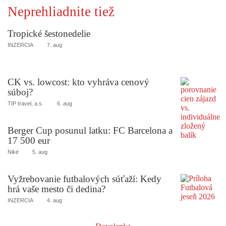
Neprehliadnite tiež
Tropické šestonedelie
INZERCIA
7. aug
CK vs. lowcost: kto vyhráva cenový
súboj?
TIP travel, a.s.
6. aug
Berger Cup posunul latku: FC Barcelona a
17 500 eur
Niké
5. aug
Vyžrebovanie futbalových súťaží: Kedy
hrá vaše mesto či dedina?
INZERCIA
4. aug