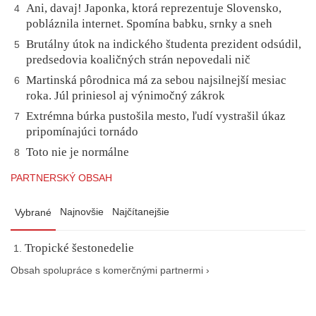
Ani, davaj! Japonka, ktorá reprezentuje Slovensko,
4
pobláznila internet. Spomína babku, srnky a sneh
Brutálny útok na indického študenta prezident odsúdil,
5
predsedovia koaličných strán nepovedali nič
Martinská pôrodnica má za sebou najsilnejší mesiac
6
roka. Júl priniesol aj výnimočný zákrok
Extrémna búrka pustošila mesto, ľudí vystrašil úkaz
7
pripomínajúci tornádo
Toto nie je normálne
8
PARTNERSKÝ OBSAH
Najnovšie
Najčítanejšie
Vybrané
Tropické šestonedelie
Obsah spolupráce s komerčnými partnermi ›