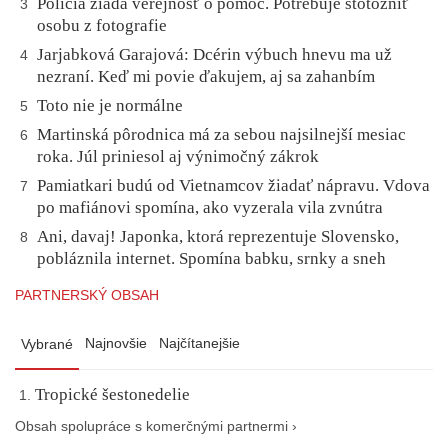
Polícia žiada verejnosť o pomoc. Potrebuje stotožniť
3
osobu z fotografie
Jarjabková Garajová: Dcérin výbuch hnevu ma už
4
nezraní. Keď mi povie ďakujem, aj sa zahanbím
Toto nie je normálne
5
Martinská pôrodnica má za sebou najsilnejší mesiac
6
roka. Júl priniesol aj výnimočný zákrok
Pamiatkari budú od Vietnamcov žiadať nápravu. Vdova
7
po mafiánovi spomína, ako vyzerala vila zvnútra
Ani, davaj! Japonka, ktorá reprezentuje Slovensko,
8
pobláznila internet. Spomína babku, srnky a sneh
PARTNERSKÝ OBSAH
Najnovšie
Najčítanejšie
Vybrané
Tropické šestonedelie
Obsah spolupráce s komerčnými partnermi ›