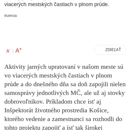
viacerých mestských častiach v plnom prúde.
Inzercia
+
A
-
ZDIEĽAŤ
A
|
Aktivity jarných upratovaní v našom meste sú
vo viacerých mestských častiach v plnom
prúde a do dnešného dňa sa doň zapojili nielen
samosprávy jednotlivých MČ, ale už aj stovky
dobrovoľníkov. Príkladom chce ísť aj
Inšpektorát životného prostredia Košice,
ktorého vedenie a zamestnanci sa rozhodli do
tohto projektu zapojiť a ísť tak širokej