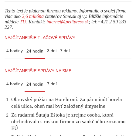
Tento text je platenou formou reklamy. Informujte o svojej firme
viac ako
2,6 milióna
čitateľov Sme.sk aj vy. Bližšie informácie
nájdete
TU
. Kontakt:
internet@petitpress.sk
; tel:+421 2 59 233
227.
NAJČÍTANEJŠIE TLAČOVÉ SPRÁVY
4 hodiny
3 dni
7 dní
24 hodín
NAJČÍTANEJŠIE SPRÁVY NA SME
4 hodiny
7 dní
24 hodín
Obrovský požiar na Horehroní: Za pár minút horela
1
celá ulica, oheň mal byť založený úmyselne
Za radarmi Šutaja Eštoka je zrejme osoba, ktorá
2
obchodovala s ruskou firmou zo sankčného zoznamu
EÚ