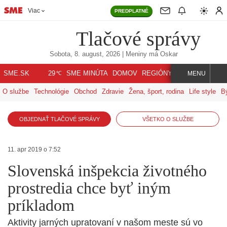
Viac
PREDPLATNÉ
Tlačové správy
Sobota, 8. august, 2026
| Meniny má
Oskar
℃
SME.SK
SME MINÚTA
DOMOV
REGIÓNY
INDEX
SVET
29
MENU
O službe
Technológie
Obchod
Zdravie
Žena, šport, rodina
Life style
B
OBJEDNAŤ TLAČOVÉ SPRÁVY
VŠETKO O SLUŽBE
11. apr 2019 o 7:52
Slovenská inšpekcia životného
prostredia chce byť iným
príkladom
Aktivity jarných upratovaní v našom meste sú vo