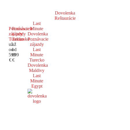
Dovolenka
Reštaurácie
Last
Poznávacie
Poznávacie
Minute
zájazdy
zájazdy
Dovolenka
Turecko
Taliansko
Poznávacie
už
už
zájazdy
od
od
Last
599
699
Minute
€
€
Turecko
Dovolenka
Maldivy
Last
Minute
Egypt