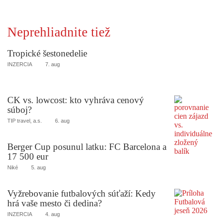
Neprehliadnite tiež
Tropické šestonedelie
INZERCIA
7. aug
CK vs. lowcost: kto vyhráva cenový
súboj?
TIP travel, a.s.
6. aug
Berger Cup posunul latku: FC Barcelona a
17 500 eur
Niké
5. aug
Vyžrebovanie futbalových súťaží: Kedy
hrá vaše mesto či dedina?
INZERCIA
4. aug