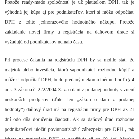
Pretože ready-made spoločnosť je už platiteľom DPH, tak je
výhodná jej kúpa aj pre podnikateľov, ktorí si môžu odpočítať
DPH z tohto jednorazového hodnotného nákupu. Pretože
zakladanie novej firmy a registrácia na daňovom úrade si
vyžadujú od podnikateľov nemálo času.
Pri procese čakania na registráciu DPH by sa mohlo stať, že
majetok alebo investícia, ktorú sa
podnikateľ rozhodne kúpiť a
môže si odpočítať DPH, bude predaný niekomu inému.
Podľa § 4
ods. 3 zákona č. 222/2004 Z. z. o dani z pridanej hodnoty v znení
neskorších predpisov (ďalej len „zákon o dani z pridanej
hodnoty“) daňový úrad má na registráciu firmy pre DPH až 21
dní odo dňa doručenia žiadosti. Ak sa daňový úrad rozhodne
podnikateľovi uložiť povinnosťzložiť zábezpeku pre DPH , tak