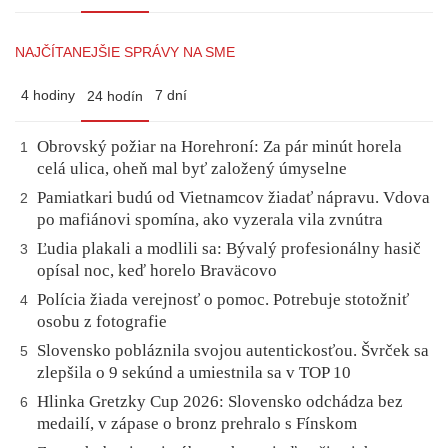
NAJČÍTANEJŠIE SPRÁVY NA SME
4 hodiny
7 dní
24 hodín
Obrovský požiar na Horehroní: Za pár minút horela
1
celá ulica, oheň mal byť založený úmyselne
Pamiatkari budú od Vietnamcov žiadať nápravu. Vdova
2
po mafiánovi spomína, ako vyzerala vila zvnútra
Ľudia plakali a modlili sa: Bývalý profesionálny hasič
3
opísal noc, keď horelo Braväcovo
Polícia žiada verejnosť o pomoc. Potrebuje stotožniť
4
osobu z fotografie
Slovensko pobláznila svojou autentickosťou. Švrček sa
5
zlepšila o 9 sekúnd a umiestnila sa v TOP 10
Hlinka Gretzky Cup 2026: Slovensko odchádza bez
6
medailí, v zápase o bronz prehralo s Fínskom