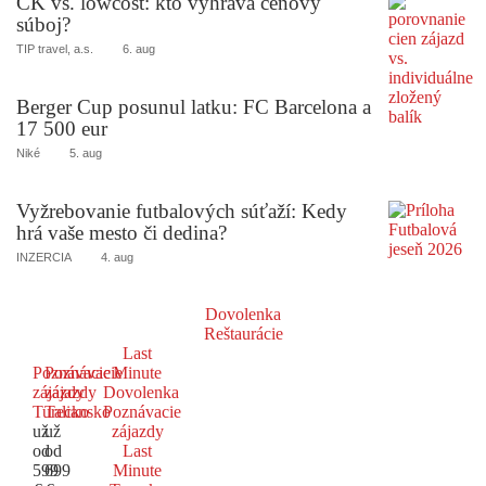
CK vs. lowcost: kto vyhráva cenový
súboj?
TIP travel, a.s.
6. aug
Berger Cup posunul latku: FC Barcelona a
17 500 eur
Niké
5. aug
Vyžrebovanie futbalových súťaží: Kedy
hrá vaše mesto či dedina?
INZERCIA
4. aug
Dovolenka
Reštaurácie
Last
Poznávacie
Poznávacie
Minute
zájazdy
zájazdy
Dovolenka
Turecko
Taliansko
Poznávacie
už
už
zájazdy
od
od
Last
599
699
Minute