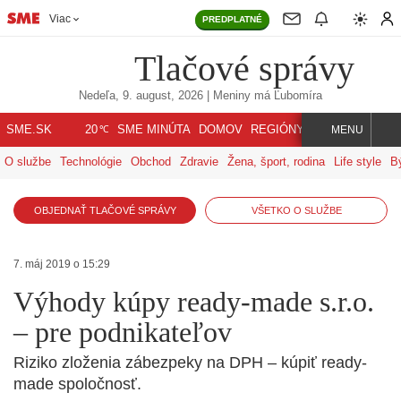
Viac
PREDPLATNÉ
Tlačové správy
Nedeľa, 9. august, 2026
| Meniny má
Ľubomíra
℃
SME.SK
SME MINÚTA
DOMOV
REGIÓNY
INDEX
SVET
20
MENU
O službe
Technológie
Obchod
Zdravie
Žena, šport, rodina
Life style
B
OBJEDNAŤ TLAČOVÉ SPRÁVY
VŠETKO O SLUŽBE
7. máj 2019 o 15:29
Výhody kúpy ready-made s.r.o.
– pre podnikateľov
Riziko zloženia zábezpeky na DPH – kúpiť ready-
made spoločnosť.