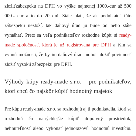
zložiť
zábezpeku na DPH vo výške najmenej 1000.-eur
až 500
000.- eur a to do 20 dní. Stále platí, že ak podnikateľ túto
zábezpeku nezloží, tak daňový úrad ju bude od neho stále
vymáhať. Preto sa veľa podnikateľov rozhodne
kúpiť si
ready-
made spoločnosť, ktorá je už registrovaná pre DPH
a tým sa
vyhnú možnosti, že by im daňový úrad mohol uložiť povinnosť
zložiť vysokú zábezpeku pre DPH.
Výhody kúpy ready-made s.r.o. – pre podnikateľov,
ktorí chcú čo najskôr kúpiť hodnotný majetok
Pre kúpu ready-made s.r.o. sa rozhodujú aj tí podnikatelia, ktorí sa
rozhodnú čo najrýchlejšie kúpiť dopravný prostriedok,
nehnuteľnosť alebo vykonať jednorazovú hodnotnú investíciu.