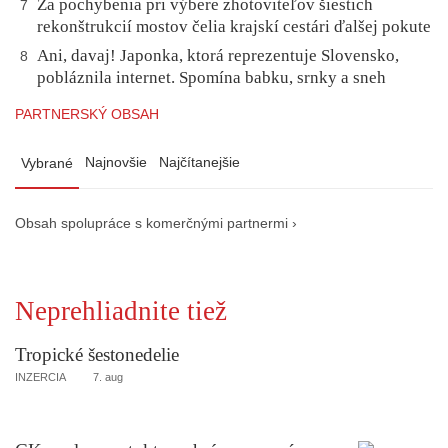
Za pochybenia pri výbere zhotoviteľov šiestich
7
rekonštrukcií mostov čelia krajskí cestári ďalšej pokute
Ani, davaj! Japonka, ktorá reprezentuje Slovensko,
8
pobláznila internet. Spomína babku, srnky a sneh
PARTNERSKÝ OBSAH
Najnovšie
Najčítanejšie
Vybrané
Obsah spolupráce s komerčnými partnermi ›
Neprehliadnite tiež
Tropické šestonedelie
INZERCIA
7. aug