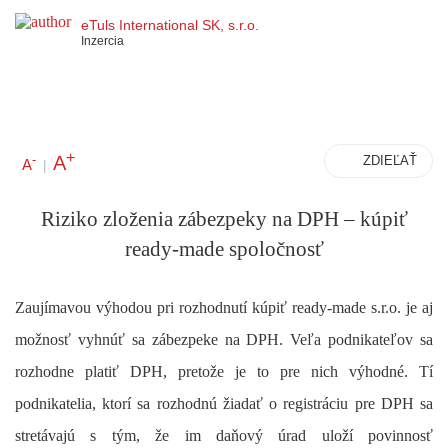
eTuls International SK, s.r.o.
Inzercia
+
A
-
ZDIEĽAŤ
A
|
Riziko zloženia zábezpeky na DPH – kúpiť
ready-made spoločnosť
Zaujímavou výhodou pri rozhodnutí kúpiť ready-made s.r.o. je aj
možnosť vyhnúť sa zábezpeke na DPH. Veľa podnikateľov sa
rozhodne platiť DPH, pretože je to pre nich výhodné. Tí
podnikatelia, ktorí sa rozhodnú žiadať o registráciu pre DPH sa
stretávajú s tým, že im daňový úrad uloží povinnosť